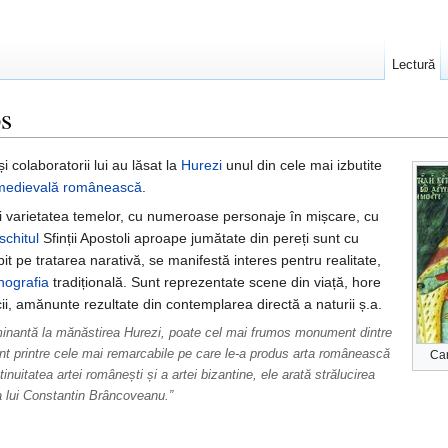
Lectură
s
 colaboratorii lui au lăsat la
Hurezi
unul din cele mai izbutite
 medievală românească
.
i varietatea temelor, cu numeroase personaje în mișcare, cu
schitul
Sfinții Apostoli aproape jumătate din pereți sunt cu
 pe tratarea narativă, se manifestă interes pentru realitate,
nografia
tradițională. Sunt reprezentate scene din viață, hore
ii, amănunte rezultate din contemplarea directă a naturii ș.a.
ominantă la mănăstirea Hurezi, poate cel mai frumos monument dintre
nt printre cele mai remarcabile pe care le-a produs arta românească
Can
inuitatea artei românești și a artei bizantine, ele arată strălucirea
a lui Constantin Brâncoveanu.”