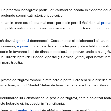
t un program iconografic particular, căutând să scoată în evidență dou
profunde semnificații istorico-ideologice.
 Constantin, care ocupă cea mai mare parte din pereții răsăriteni ai
prona
al politicii antiotomane, Brâncoveanu voia să reamintească, prin aceast
a să devină
gropniță
domnească, Constantinos și colaboratorii săi au red
râncoveanu,
egumenul
Ioan ș.a. În compoziția principală a tabloului vot
doarie în favoarea ideii de dinastie ereditară. În pridvor, unde s-a zugr
t la Hurezi: ispravnicii Badea, Apostol și Cernica Știrbei, apoi Istrate l
 mari, tradiția.
 pictate de zugravi români, dintre care o parte lucraseră și la biserica 
sif și Ioan; schitul Sfântul Ștefan de Ianache, Istrate și Hranite (Stan
b îndrumarea lui Constantinos, o școală de zugravi, care a polarizat toat
te hotarele ei, îndeosebi în Transilvania.
tinos, ca și
Antim Ivireanul
de altfel, s-a integrat cu totul în atmosfera 