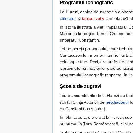
Programul iconografic
La Hurezi, echipa de zugravi a elabora
ctitorului
, și
tabloul votiv
, ambele având 
În Istoria ilustrată a vieții împăratului
Maxențiu la porțile Romei. Ca exponent 
împăratul Constantin.
Tot pe pereții pronaosului, care trebui
Cantacuzenilor, membrii familiei lui B
cele șapte fete. Deci, era un fel de ple
ispravnicilor și meșterilor care au lucra
programului iconografic respecta, în linii
Școala de zugravi
Toate ansamblurile de la Hurezi au fost
schitul Sfinții Apostoli de
ierodiaconul
Io
cu Constantinos și Ioan).
În felul acesta, s-a creat la Hurezi, su
nu numai în Țara Românească, ci și pes
Trebuie menționat că zugravul Constan