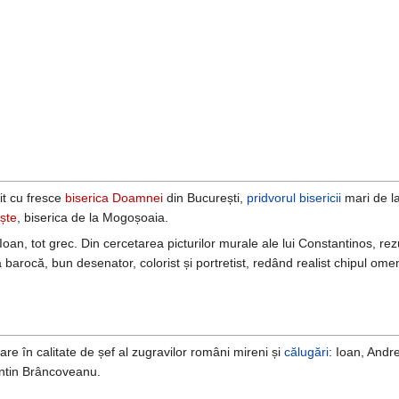
t cu fresce
biserica Doamnei
din București,
pridvorul
bisericii
mari de l
ște
, biserica de la Mogoșoaia.
oan, tot grec. Din cercetarea picturilor murale ale lui Constantinos, rezu
ra barocă, bun desenator, colorist și portretist, redând realist chipul om
re în calitate de șef al zugravilor români mireni și
călugări
: Ioan, Andr
antin Brâncoveanu.