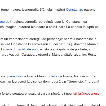
ă teme majore: iconografia Sfântului Împărat
Constantin
, patronul
osului
, imaginea centrală reprezintă lupta lui Constantin cu
ă imagine, puterea biruitoare a crucii, care l-a condus în luptă pe
at un impresionant cortegiu de personaje: neamul Basarabilor, al
iv se văd Constantin Brâncoveanu cu cei patru fii și doamna Maria cu
ăvit scena
Judecății de apoi
, exista o altă galerie de portrete, a
emnarul, Vucașin Caragea pietrarul și Manea vătaful zidarilor. Restul
mare:
paraclisul
de Preda Marin;
bolnița
de Preda, Nicolae și Efrem;
 și Ioachim lucraseră la biserica domnească din Târgoviște, împreună
e forțele creatoare locale și care a răspândit noul
stil brâncovenesc
,
de viață românească, în mediul cultural-artistic din timpul domniei lui