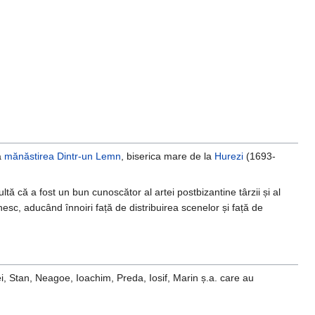
a
mănăstirea Dintr-un Lemn
, biserica mare de la
Hurezi
(1693-
ltă că a fost un bun cunoscător al artei postbizantine târzii și al
enesc, aducând înnoiri față de distribuirea scenelor și față de
ei, Stan, Neagoe, Ioachim, Preda, Iosif, Marin ș.a. care au