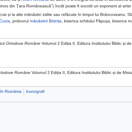
os din Țara Românească”) încât poate fi socotit un exponent al artei b
crat și la alte mănăstiri zidite sau refăcute în timpul lui Brâncoveanu: S
Cozia
, pridvorul
mănăstirii Bistrița
, biserica schitului Păpușa, biserica m
ericii Ortodoxe Române
Volumul 2 Ediția II, Editura Institutului Biblic ș
i Ortodoxe Române
Volumul 2 Ediția II, Editura Institutului Biblic și de 
 în România
Iconografi