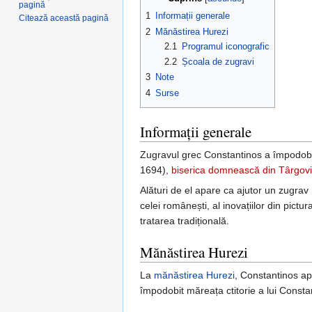
pagină
1
Informații generale
Citează această pagină
2
Mănăstirea Hurezi
2.1
Programul iconografic
2.2
Școala de zugravi
3
Note
4
Surse
Informații generale
Zugravul grec Constantinos a împodobi
1694),
biserica domnească din Târgovi
Alături de el apare ca ajutor un zugrav I
celei românești, al inovațiilor din pictu
tratarea tradițională.
Mănăstirea Hurezi
La
mănăstirea Hurezi
, Constantinos apa
împodobit măreața ctitorie a lui Const