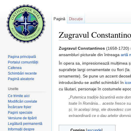
Pagină
Discuție
Zugravul Constantino
Salt la:
navigare
,
căutare
Zugravul Constantinos
(1658-1720) și
ansambluri picturale din întreaga
artă
Pagina principală
Portalul comunității
În opera sa, impresionează mulțimea ș
Cafenea
suprafețe largi ornamentate cu flori (la
Schimbări recente
ornamente). Se pune un accent deosebit
Pagină aleatorie
introducându-se astfel schimbări în
ico
cu lăutari, personaje în costumele epoc
Unelte
Ce trimite aici
„Puternica tradiție bizantină este d
Modificări corelate
toate în România... aceste fresce su
Încărcare fișier
și, în același timp, ele dovedesc cont
Pagini speciale
extraordinară ce o dau artelor domni
Versiune de tipărit
Legătură permanentă
Informații despre
Cuprins
[
ascunde
]