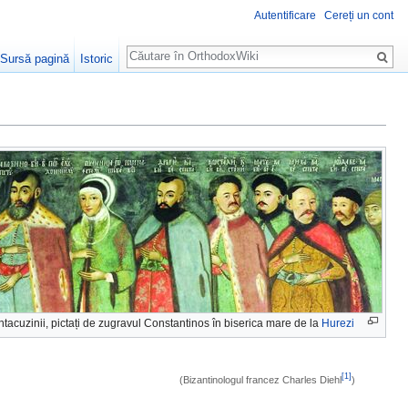
Autentificare
Cereți un cont
Căutare
Sursă pagină
Istoric
tacuzinii, pictați de zugravul Constantinos în biserica mare de la
Hurezi
[1]
(Bizantinologul francez Charles Diehl
)