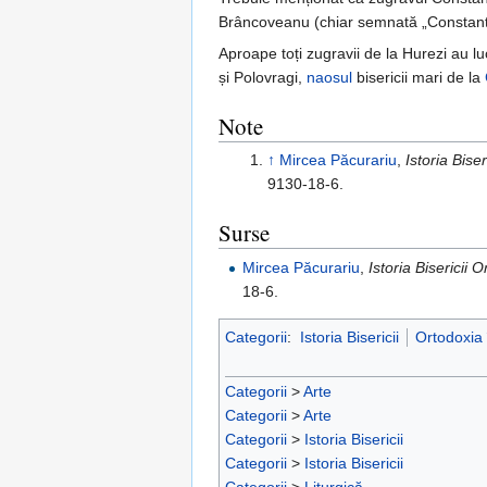
Brâncoveanu (chiar semnată „Constantin
Aproape toți zugravii de la Hurezi au lu
și Polovragi,
naosul
bisericii mari de la
Note
↑
Mircea Păcurariu
,
Istoria Bis
9130-18-6.
Surse
Mircea Păcurariu
,
Istoria Biserici
18-6.
Categorii
:
Istoria Bisericii
Ortodoxia
Categorii
>
Arte
Categorii
>
Arte
Categorii
>
Istoria Bisericii
Categorii
>
Istoria Bisericii