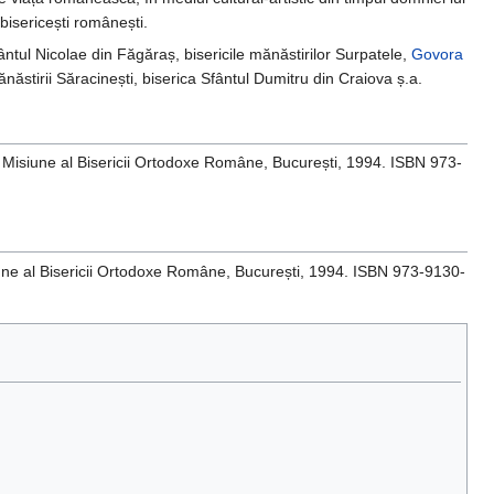
isericești românești.
fântul Nicolae din Făgăraș, bisericile mănăstirilor Surpatele,
Govora
ănăstirii Săracinești, biserica Sfântul Dumitru din Craiova ș.a.
i de Misiune al Bisericii Ortodoxe Române, București, 1994. ISBN 973-
Misiune al Bisericii Ortodoxe Române, București, 1994. ISBN 973-9130-