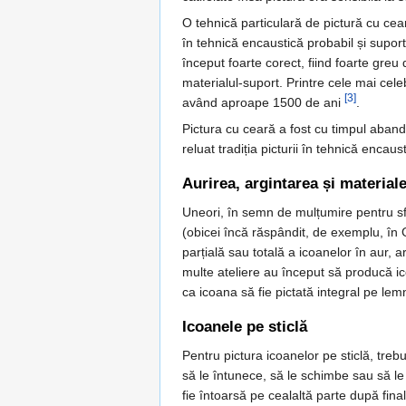
O tehnică particulară de pictură cu cea
în tehnică encaustică probabil și suport
început foarte corect, fiind foarte greu
materialul-suport. Printre cele mai ce
[3]
având aproape 1500 de ani
.
Pictura cu ceară a fost cu timpul abandon
reluat tradiția picturii în tehnică encau
Aurirea, argintarea și material
Uneori, în semn de mulțumire pentru sfinț
(obicei încă răspândit, de exemplu, în 
parțială sau totală a icoanelor în aur, a
multe ateliere au început să producă ic
ca icoana să fie pictată integral pe le
Icoanele pe sticlă
Pentru pictura icoanelor pe sticlă, trebu
să le întunece, să le schimbe sau să le
fie întoarsă pe cealaltă parte după fina