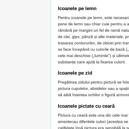
Icoanele pe lemn
Pentru icoanele pe lemn, este necesară 
pene de lemn sau chiar cuie pentru a asi
rămână pe margini un fel de ramă natura
de clei, gips, pânză și alte materiale, 
trasarea contururilor, de obicei prin tr
se face începând cu culorile de bază („
cele mai deschise („luminile”) și ultime
substanțe care ajută la fixarea culorii.
Icoanele pe zid
Pregătirea zidului pentru pictură se fol
pictura cupolelor, absidelor sau a spați
să aibă înaintea ochilor o figură armon
Icoanele pictate cu ceară
Pictura cu ceară este una din cele mai v
amestecau diferitele culori (acestea se
catifelate însă pictura era sensibilă la s