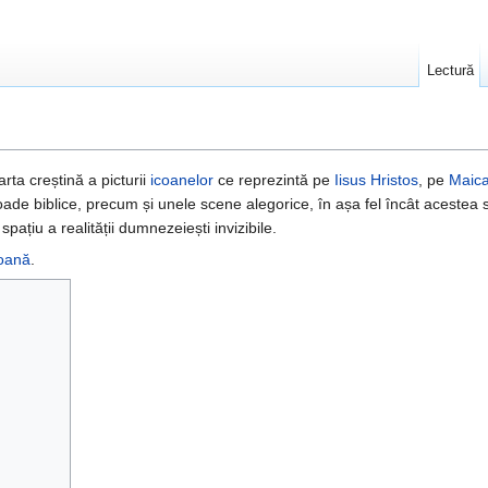
Lectură
rta creștină a picturii
icoanelor
ce reprezintă pe
Iisus Hristos
, pe
Maic
isoade biblice, precum și unele scene alegorice, în așa fel încât acestea
pațiu a realității dumnezeiești invizibile.
oană
.