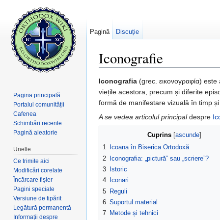
Pagină
Discuție
Iconografie
Salt la:
navigare
,
căutare
Iconografia
(grec. εικονογραφία) este a
viețile acestora, precum și diferite ep
Pagina principală
formă de manifestare vizuală în timp și s
Portalul comunității
Cafenea
A se vedea articolul principal
despre
Ic
Schimbări recente
Pagină aleatorie
Cuprins
[
ascunde
]
1
Icoana în Biserica Ortodoxă
Unelte
2
Iconografia: „pictură” sau „scriere”?
Ce trimite aici
3
Istoric
Modificări corelate
Încărcare fișier
4
Iconari
Pagini speciale
5
Reguli
Versiune de tipărit
6
Suportul material
Legătură permanentă
7
Metode și tehnici
Informații despre