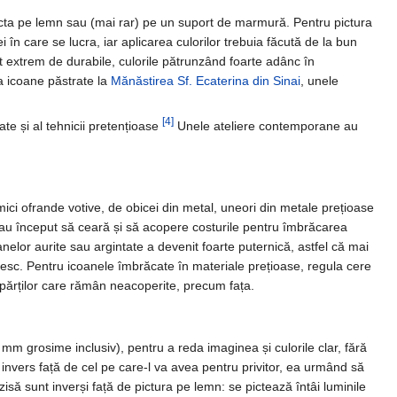
 picta pe lemn sau (mai rar) pe un suport de marmură. Pentru pictura
 în care se lucra, iar aplicarea culorilor trebuia făcută de la bun
nt extrem de durabile, culorile pătrunzând foarte adânc în
a icoane păstrate la
Mănăstirea Sf. Ecaterina din Sinai
, unele
[4]
cate și al tehnicii pretențioase
Unele ateliere contemporane au
or mici ofrande votive, de obicei din metal, uneori din metale prețioase
ă au început să ceară și să acopere costurile pentru îmbrăcarea
oanelor aurite sau argintate a devenit foarte puternică, astfel că mai
nesc. Pentru icoanele îmbrăcate în materiale prețioase, regula cere
 părților care rămân neacoperite, precum fața.
 3 mm grosime inclusiv), pentru a reda imaginea și culorile clar, fără
 invers față de cel pe care-l va avea pentru privitor, ea urmând să
zisă sunt inverși față de pictura pe lemn: se pictează întâi luminile