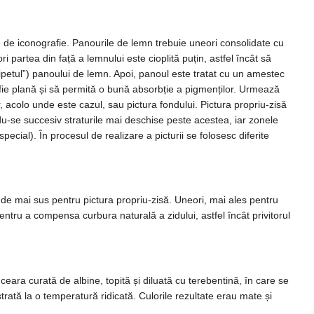
le de iconografie. Panourile de lemn trebuie uneori consolidate cu
i partea din față a lemnului este cioplită puțin, astfel încât să
ipetul”) panoului de lemn. Apoi, panoul este tratat cu un amestec
ă fie plană și să permită o bună absorbție a pigmenților. Urmează
, acolo unde este cazul, sau pictura fondului. Pictura propriu-zisă
du-se succesiv straturile mai deschise peste acestea, iar zonele
ecial). În procesul de realizare a picturii se folosesc diferite
 de mai sus pentru pictura propriu-zisă. Uneori, mai ales pentru
entru a compensa curbura naturală a zidului, astfel încât privitorul
ceara curată de albine, topită și diluată cu terebentină, în care se
ată la o temperatură ridicată. Culorile rezultate erau mate și