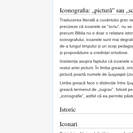
Iconografia: „pictură” sau „s
Traducerea literală a cuvântului grec ε
precizeze că icoanele se "scriu", nu se
precum Biblia nu e doar o relatare istor
iconografului, icoanele sunt mai degrabă
de-a lungul timpului și un scop pedagogic
și propovăduire a credinței ortodoxe.
Insistența asupra faptului că icoanele su
restul artei picturii. În limba greacă, o
pictură poartă numele de ζωγραφιά (
zo
Limba greacă face o distincție între ζω
greacă termenul de „zugrav”, folosit pe
„iconografie”, astfel că ea permite păst
Istoric
Iconari