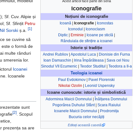
Domnului, modelul
Acest articol face parte din seria
Iconografie
e
); Sf. Cuv. Alipie și
Noțiuni de iconografie
Icoană
|
Iconografie
|
Iconostas
l; Sf. Sfințit
Petru
Iconodul
|
Iconoclasm
[1]
Nil Sorski
ș.a.
Diptic
|
Erminie
|
Icoane pe sticlă
|
fice se cuvine să
Rânduiala de sfințire a icoanei
i) este o formă de
Istorie și tradiție
mai multe rânduri
Andrei Rubliov
|
Apostolul Luca
|
Dionisie din Furna
ru smerenia lor.
Ioan Damaschin
|
Irina Împărăteasa
|
Sava cel Nou
Sinodul VII Ecumenic
|
Teodor Studitul
|
Teodora a II-a
ictorul
Icoanei
Teologia icoanei
une. Icoanele
Paul Evdokimov
|
Pavel Florenski
Nikolai Ozolin
|
Leonid Uspensky
Icoane cunoscute: istorie și simbolistică
Adormirea Maicii Domnului
|
Înălțarea Domnului
Pogorârea Duhului Sfânt
|
Scara Raiului
eprezentate sunt
Icoanele Maicii Domnului
|
Prodromița
[2]
grafie
. Scopul
Bucuria celor necăjiți
cetice,
Editați această casetă
ar prezența sa are