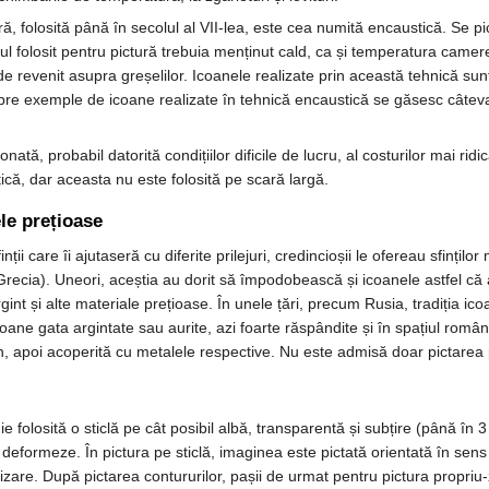
ră, folosită până în secolul al VII-lea, este cea numită encaustică. Se
ul folosit pentru pictură trebuia menținut cald, ca și temperatura camerei
 de revenit asupra greșelilor. Icoanele realizate prin această tehnică su
lebre exemple de icoane realizate în tehnică encaustică se găsesc câtev
ată, probabil datorită condițiilor dificile de lucru, al costurilor mai ridi
stică, dar aceasta nu este folosită pe scară largă.
ele prețioase
ii care îi ajutaseră cu diferite prilejuri, credincioșii le ofereau sfințil
Grecia). Uneori, aceștia au dorit să împodobească și icoanele astfel c
rgint și alte materiale prețioase. În unele țări, precum Rusia, tradiția ic
oane gata argintate sau aurite, azi foarte răspândite și în spațiul româ
mn, apoi acoperită cu metalele respective. Nu este admisă doar pictarea
ie folosită o sticlă pe cât posibil albă, transparentă și subțire (până în
 deformeze. În pictura pe sticlă, imaginea este pictată orientată în sens
lizare. După pictarea contururilor, pașii de urmat pentru pictura propriu-