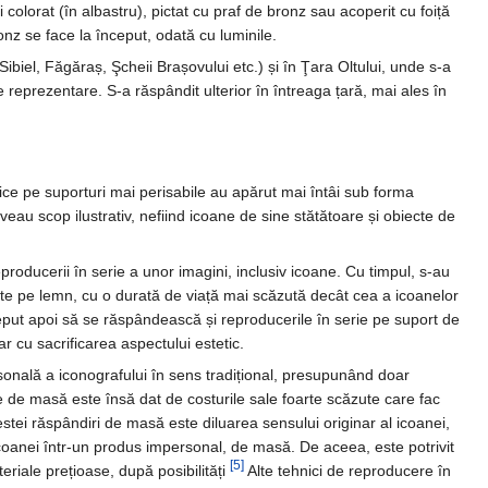
 colorat (în albastru), pictat cu praf de bronz sau acoperit cu foiță
onz se face la început, odată cu luminile.
Sibiel, Făgăraș, Şcheii Brașovului etc.) și în Ţara Oltului, unde s-a
eprezentare. S-a răspândit ulterior în întreaga țară, mai ales în
ce pe suporturi mai perisabile au apărut mai întâi sub forma
aveau scop ilustrativ, nefiind icoane de sine stătătoare și obiecte de
eproducerii în serie a unor imagini, inclusiv icoane. Cu timpul, s-au
ipite pe lemn, cu o durată de viață mai scăzută decât cea a icoanelor
ceput apoi să se răspândească și reproducerile în serie pe suport de
r cu sacrificarea aspectului estetic.
rsonală a iconografului în sens tradițional, presupunând doar
ție de masă este însă dat de costurile sale foarte scăzute care fac
stei răspândiri de masă este diluarea sensului originar al icoanei,
i icoanei într-un produs impersonal, de masă. De aceea, este potrivit
[5]
riale prețioase, după posibilități
Alte tehnici de reproducere în