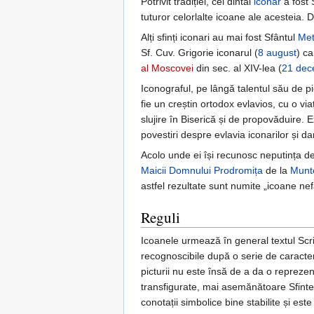
Potrivit tradiției, cel dintâi
iconar
a fost 
tuturor celorlalte icoane ale acesteia. D
Alți sfinți iconari au mai fost Sfântul
Met
Sf. Cuv. Grigorie iconarul (
8 august
) ca
al Moscovei
din sec. al XIV-lea (
21 dec
Iconograful, pe lângă talentul său de pi
fie un creștin ortodox evlavios, cu o vi
slujire în Biserică și de propovăduire. 
povestiri despre evlavia iconarilor și da
Acolo unde ei își recunosc neputința de
Maicii Domnului Prodromița
de la
Munt
astfel rezultate sunt numite „icoane 
Reguli
Icoanele urmează în general textul Script
recognoscibile după o serie de caracteri
picturii nu este însă de a da o reprezent
transfigurate, mai asemănătoare Sfintel
conotații simbolice bine stabilite și est