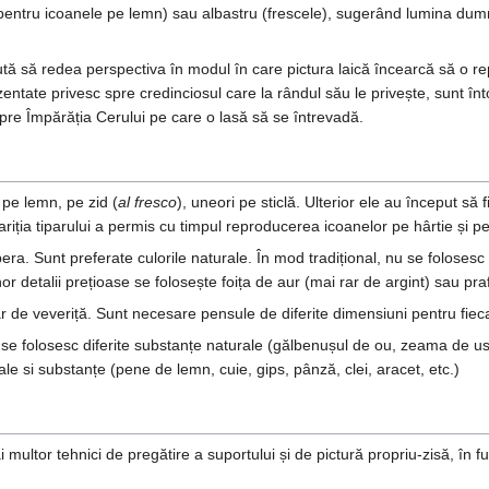
pentru icoanele pe lemn) sau albastru (frescele), sugerând lumina dumn
ă să redea perspectiva în modul în care pictura laică încearcă să o repr
ntate privesc spre credinciosul care la rândul său le privește, sunt înto
pre Împărăția Cerului pe care o lasă să se întrevadă.
 pe lemn, pe zid (
al fresco
), uneori pe sticlă. Ulterior ele au început să
iția tiparului a permis cu timpul reproducerea icoanelor pe hârtie și pe
era. Sunt preferate culorile naturale. În mod tradițional, nu se foloses
nor detalii prețioase se folosește foița de aur (mai rar de argint) sau pr
ăr de veveriță. Sunt necesare pensule de diferite dimensiuni pentru fiec
 se folosesc diferite substanțe naturale (gălbenușul de ou, zeama de ustu
iale si substanțe (pene de lemn, cuie, gips, pânză, clei, aracet, etc.)
 multor tehnici de pregătire a suportului și de pictură propriu-zisă, în f