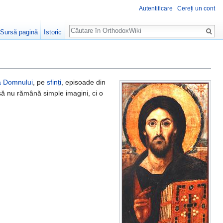
Autentificare
Cereți un cont
Căutare
Sursă pagină
Istoric
a Domnului
, pe
sfinți
, episoade din
 să nu rămână simple imagini, ci o