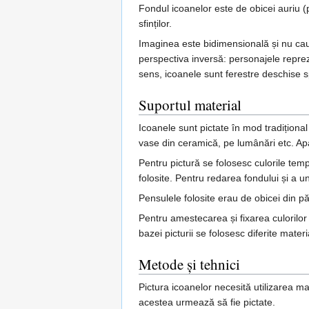
Fondul icoanelor este de obicei auriu (
sfinților.
Imaginea este bidimensională și nu caut
perspectiva inversă: personajele repreze
sens, icoanele sunt ferestre deschise s
Suportul material
Icoanele sunt pictate în mod tradițional
vase din ceramică, pe lumânări etc. Apar
Pentru pictură se folosesc culorile temp
folosite. Pentru redarea fondului și a u
Pensulele folosite erau de obicei din p
Pentru amestecarea și fixarea culorilor
bazei picturii se folosesc diferite mater
Metode și tehnici
Pictura icoanelor necesită utilizarea mai
acestea urmează să fie pictate.