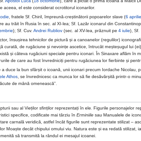
Sf.
Apostol Luca
(
18 octombrie
), care a pictat o primă icoană a Maicii 
e aceea, el este considerat ocrotitorul iconarilor.
odie
, fratele Sf. Chiril, împreună-creștinătorii popoarelor slave (
6 aprili
re au trăit în Rusia în sec. al XI-lea; Sf. Lazăr iconarul din Constantinopo
embrie
); Sf. Cuv.
Andrei Rubliov
(sec. al XV-lea, prăznuit pe
4 iulie
), Sf.
ctor, însușirea tehnicilor de pictură și a canoanelor (regulilor) iconogra
ață curată, de rugăciune și nevoințe ascetice, întrucât meșteșugul lui (e
Există și câteva rugăciuni speciale pentru iconari. În Sinaxare aflăm în 
rurile de care au fost învredniciți pentru rugăciunea lor fierbinte și pent
 a duce la bun sfârșit o icoană, unii iconari precum Iordache Nicolau, p
ele Athos
, se învrednicesc ca munca lor să fie desăvârșită printr-o min
nefăcute de mână omenească”.
urii sau al Vieților sfinților reprezentați în ele. Figurile personajelor r
stici specifice, codificate mai târziu în
Erminiile
sau Manualele de icono
are carnală veridică, astfel încât figurile sunt reprezentate stilizat – as
or Moaște decât chipului omului viu. Natura este și ea redată stilizat, i
e menită să transmită la rândul ei mesajul icoanei.