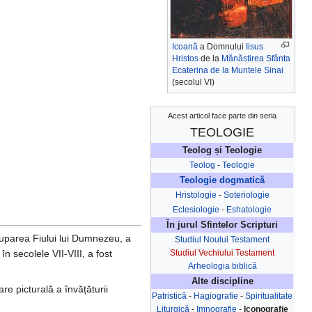
Icoană
a Domnului
Iisus
Hristos
de la
Mănăstirea Sfânta
Ecaterina de la Muntele Sinai
(secolul VI)
Acest articol face parte din seria
TEOLOGIE
Teolog și Teologie
Teolog
-
Teologie
Teologie dogmatică
Hristologie
-
Soteriologie
Eclesiologie
-
Eshatologie
În jurul Sfintelor Scripturi
ntruparea Fiului lui Dumnezeu, a
Studiul Noului Testament
Studiul Vechiului Testament
n secolele VII-VIII, a fost
Arheologia biblică
Alte discipline
are picturală a învățăturii
Patristică
-
Hagiografie
-
Spiritualitate
Liturgică
-
Imnografie
-
Iconografie