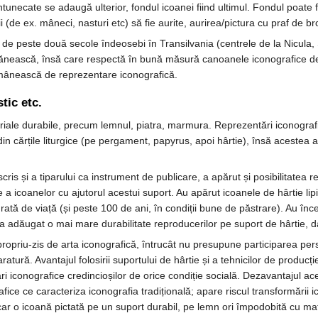
ntunecate se adaugă ulterior, fondul icoanei fiind ultimul. Fondul poate fi
 (de ex. mâneci, nasturi etc) să fie aurite, aurirea/pictura cu praf de br
ie de peste două secole îndeosebi în Transilvania (centrele de la Nicula, 
rănească, însă care respectă în bună măsură canoanele iconografice de r
românească de reprezentare iconografică.
tic etc.
riale durabile, precum lemnul, piatra, marmura. Reprezentări iconografi
 din cărțile liturgice (pe pergament, papyrus, apoi hârtie), însă acestea 
ris și a tiparului ca instrument de publicare, a apărut și posibilitatea r
e a icoanelor cu ajutorul acestui suport. Au apărut icoanele de hârtie l
ată de viață (și peste 100 de ani, în condiții bune de păstrare). Au în
i a adăugat o mai mare durabilitate reproducerilor pe suport de hârtie, da
propriu-zis de arta iconografică, întrucât nu presupune participarea pe
atură. Avantajul folosirii suportului de hârtie și a tehnicilor de produc
 iconografice credincioșilor de orice condiție socială. Dezavantajul ace
grafice ce caracteriza iconografia tradițională; apare riscul transformări
ar o icoană pictată pe un suport durabil, pe lemn ori împodobită cu mate