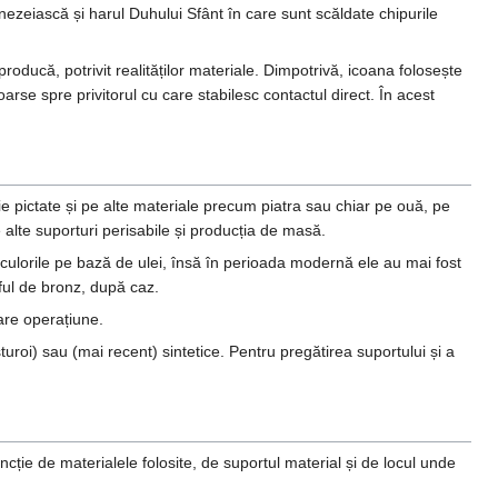
ezeiască și harul Duhului Sfânt în care sunt scăldate chipurile
oducă, potrivit realităților materiale. Dimpotrivă, icoana folosește
arse spre privitorul cu care stabilesc contactul direct. În acest
 fie pictate și pe alte materiale precum piatra sau chiar pe ouă, pe
 alte suporturi perisabile și producția de masă.
c culorile pe bază de ulei, însă în perioada modernă ele au mai fost
aful de bronz, după caz.
are operațiune.
roi) sau (mai recent) sintetice. Pentru pregătirea suportului și a
uncție de materialele folosite, de suportul material și de locul unde