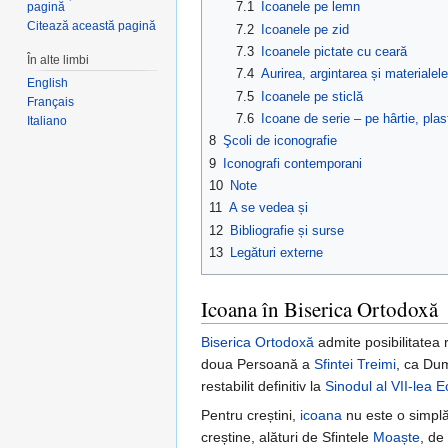
7.1
Icoanele pe lemn
pagină
Citează această pagină
7.2
Icoanele pe zid
7.3
Icoanele pictate cu ceară
În alte limbi
7.4
Aurirea, argintarea și materialel
English
7.5
Icoanele pe sticlă
Français
7.6
Icoane de serie – pe hârtie, plas
Italiano
8
Şcoli de iconografie
9
Iconografi contemporani
10
Note
11
A se vedea și
12
Bibliografie și surse
13
Legături externe
Icoana în Biserica Ortodoxă
Biserica Ortodoxă
admite posibilitatea r
doua Persoană a
Sfintei Treimi
, ca Dum
restabilit definitiv la
Sinodul al VII-lea 
Pentru creștini,
icoana
nu este o simplă
creștine, alături de Sfintele
Moaște
, de 