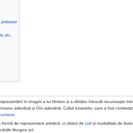
e prețioase
tic etc.
eprezentării în imagini a lui Hristos și a sfinților întrucât recunoaște î
nezeu adevărat și Om adevărat. Cultul icoanelor, care a fost contestat î
Ecumenic
.
 formă de reprezentare artistică, ci obiect de
cult
și modalitate de ilustr
cărțile liturgice șcl.