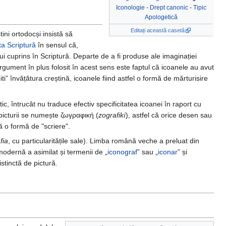
Iconologie
-
Drept canonic
-
Tipic
Apologetică
Editați această casetă
tini ortodocși insistă să
ta Scriptură
în sensul că,
lui cuprins în Scriptură. Departe de a fi produse ale imaginației
 argument în plus folosit în acest sens este faptul că icoanele au avut
ti” învățătura creștină, icoanele fiind astfel o formă de mărturisire
ic, întrucât nu traduce efectiv specificitatea icoanei în raport cu
a picturii se numește ζωγραφική (
zografikí
), astfel că orice desen sau
ă o formă de "scriere".
fia
, cu particularitățile sale). Limba română veche a preluat din
modernă a asimilat și termenii de „
iconograf
” sau „
iconar
” și
stinctă de pictură.