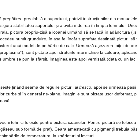
pregătirea prealabilă a suportului, potrivit instrucțiunilor din manuale
gura stabilitatea suportului și a evita îndoirea în timp a lemnului. Uneor
lă, pictura propriu-zisă a icoanei urmând să se facă în adâncitura („s
procedeu numit grunduire, în așa fel încât suprafața destinată picturii s
ansferul unui model de pe hârtie de calc. Urmează așezarea foiței de aur
proplasma”); sunt pictate apoi straturile mai închise la culoare, aplicân
le umbre se pun la sfârșit. Imaginea este apoi vernisată (dată cu un lac sp
osește ținând seama de regulile picturii
al fresco
, apoi se urmează pașii
ilor curbe și în general ne-plane, imaginile sunt pictate ușor deformat, p
ioasă.
echi tehnici folosite pentru pictura icoanelor. Pentru pictură se folosea 
 găseau sub formă de praf). Ceara amestecată cu pigmenții trebuia păstr
chimbările de temperatura, la zgârieturi și lovituri.