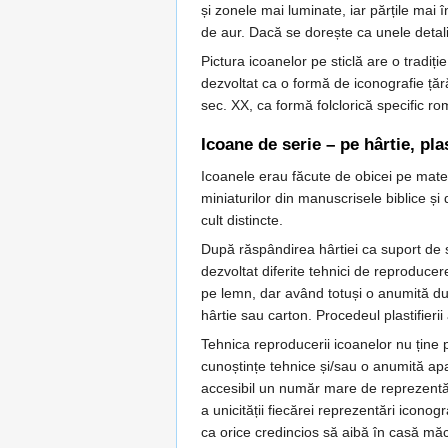
și zonele mai luminate, iar părțile mai î
de aur. Dacă se dorește ca unele detalii
Pictura icoanelor pe sticlă are o tradiț
dezvoltat ca o formă de iconografie ță
sec. XX, ca formă folclorică specific 
Icoane de serie – pe hârtie, plas
Icoanele erau făcute de obicei pe mate
miniaturilor din manuscrisele biblice și
cult distincte.
După răspândirea hârtiei ca suport de sc
dezvoltat diferite tehnici de reproducer
pe lemn, dar având totuși o anumită dur
hârtie sau carton. Procedeul plastifieri
Tehnica reproducerii icoanelor nu ține 
cunoștințe tehnice și/sau o anumită apar
accesibil un număr mare de reprezentări
a unicității fiecărei reprezentări icono
ca orice credincios să aibă în casă măc