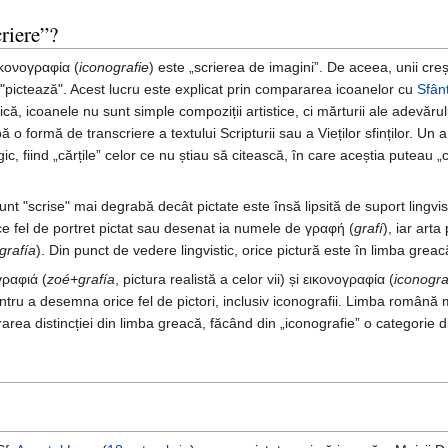
criere”?
ικονογραφία (
iconografie
) este „scrierea de imagini”. De aceea, unii creș
 "pictează". Acest lucru este explicat prin compararea icoanelor cu
Sfân
ică, icoanele nu sunt simple compoziții artistice, ci mărturii ale adevăru
 o formă de transcriere a textului Scripturii sau a Vieților sfinților. Un
, fiind „cărțile” celor ce nu știau să citească, în care aceștia puteau „ci
nt "scrise" mai degrabă decât pictate este însă lipsită de suport lingvist
rice fel de portret pictat sau desenat ia numele de γραφή (
grafí
), iar art
grafía
). Din punct de vedere lingvistic, orice pictură este în limba greac
γραφιά (
zoé+grafía
, pictura realistă a celor vii) și εικονογραφία (
iconogra
ntru a desemna orice fel de pictori, inclusiv iconografii. Limba română 
rarea distincției din limba greacă, făcând din „iconografie” o categorie di