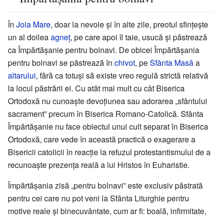
În
Joia Mare
, doar la nevoie și în alte zile, preotul sfințește
un al doilea
agneț
, pe care apoi îl taie, usucă și păstrează
ca Împărtășanie pentru bolnavi. De obicei Împărtășania
pentru bolnavi se păstrează în
chivot
, pe
Sfânta Masă
a
altarului
, fără ca totuși să existe vreo regulă strictă relativă
la locul păstrării ei. Cu atât mai mult cu cât Biserica
Ortodoxă nu cunoaște devoțiunea sau adorarea „sfântului
sacrament” precum în Biserica Romano-Catolică. Sfânta
Împărtășanie nu face obiectul unui cult separat în Biserica
Ortodoxă, care vede în această practică o exagerare a
Bisericii catolicii în reacție la refuzul protestantismului de a
recunoaște prezența reală a lui Hristos în Euharistie.
Împărtășania zisă „pentru bolnavi” este exclusiv păstrată
pentru cei care nu pot veni la Sfânta Liturghie pentru
motive reale și binecuvântate, cum ar fi: boală, infirmitate,