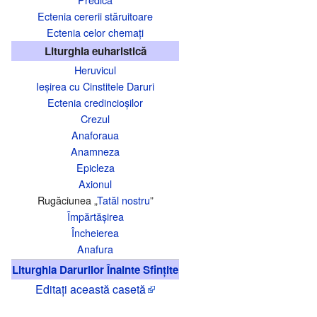
Ectenia cererii stăruitoare
Ectenia celor chemați
Liturghia euharistică
Heruvicul
Ieșirea cu Cinstitele Daruri
Ectenia credincioșilor
Crezul
Anaforaua
Anamneza
Epicleza
Axionul
Rugăciunea „
Tatăl nostru
”
Împărtășirea
Încheierea
Anafura
Liturghia Darurilor Înainte Sfințite
Editați această casetă