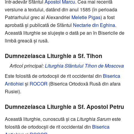
într-adevăr Sfântul
Apostol Marcu
. Cea mai recentă
versiune a textului, datând din anul 1585 (în perioada
Patriarhului grec al Alexandriei
Meletie Pigas
) a fost
aprobată și publicată de Sfântul
Nectarie din Eghina
.
Această liturghie se slujește o dată pe an în Bisericile de
limbă greacă și rusă.
Dumnezeiasca Liturghie a Sf. Tihon
Articol principal:
Liturghia Sfântului Tihon de Moscova
Este folosită de ortodocșii de rit occidental din
Biserica
Antiohiei
și
ROCOR
(Biserica Ortodoxă Rusă din afara
Rusiei).
Dumnezeiasca Liturghie a Sf. Apostol Petru
Această liturghie, cunoscută și ca
Liturghia Sarum
este
folosită de ortodocșii de rit occidental din
Biserica