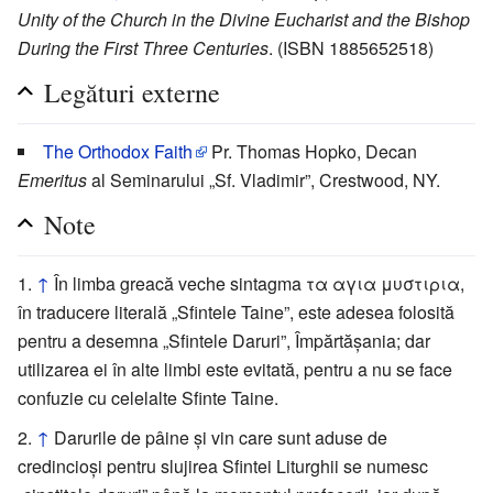
Unity of the Church in the Divine Eucharist and the Bishop
During the First Three Centuries
. (ISBN 1885652518)
Legături externe
The Orthodox Faith
Pr. Thomas Hopko, Decan
Emeritus
al Seminarului „Sf. Vladimir”, Crestwood, NY.
Note
↑
În limba greacă veche sintagma τα αγια μυστιρια,
în traducere literală „Sfintele Taine”, este adesea folosită
pentru a desemna „Sfintele Daruri”, Împărtășania; dar
utilizarea ei în alte limbi este evitată, pentru a nu se face
confuzie cu celelalte Sfinte Taine.
↑
Darurile de pâine și vin care sunt aduse de
credincioși pentru slujirea Sfintei Liturghii se numesc