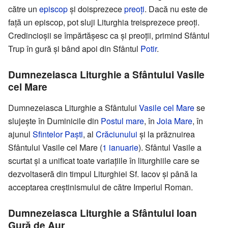
către un
episcop
și doisprezece
preoți
. Dacă nu este de
față un episcop, pot sluji Liturghia treisprezece preoți.
Credincioșii se împărtășesc ca și preoții, primind Sfântul
Trup în gură și bând apoi din Sfântul
Potir
.
Dumnezeiasca Liturghie a Sfântului Vasile
cel Mare
Dumnezeiasca Liturghie a Sfântului
Vasile cel Mare
se
slujește în Duminicile din
Postul mare
, în
Joia Mare
, în
ajunul
Sfintelor Paști
, al
Crăciunului
și la prăznuirea
Sfântului Vasile cel Mare (
1 ianuarie
). Sfântul Vasile a
scurtat și a unificat toate variațiile în liturghiile care se
dezvoltaseră din timpul Liturghiei Sf. Iacov și până la
acceptarea creștinismului de către Imperiul Roman.
Dumnezeiasca Liturghie a Sfântului Ioan
Gură de Aur