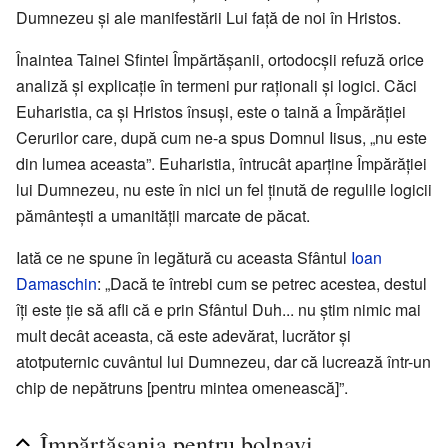
Dumnezeu și ale manifestării Lui față de noi în Hristos.
Înaintea Tainei Sfintei Împărtășanii, ortodocșii refuză orice
analiză și explicație în termeni pur raționali și logici. Căci
Euharistia, ca și Hristos însuși, este o taină a Împărăției
Cerurilor care, după cum ne-a spus Domnul Iisus, „nu este
din lumea aceasta”. Euharistia, întrucât aparține Împărăției
lui Dumnezeu, nu este în nici un fel ținută de regulile logicii
pământești a umanității marcate de păcat.
Iată ce ne spune în legătură cu aceasta Sfântul
Ioan
Damaschin
: „Dacă te întrebi cum se petrec acestea, destul
îți este ție să afli că e prin Sfântul Duh... nu știm nimic mai
mult decât aceasta, că este adevărat, lucrător și
atotputernic cuvântul lui Dumnezeu, dar că lucrează într-un
chip de nepătruns [pentru mintea omenească]”.
Împărtășania pentru bolnavi