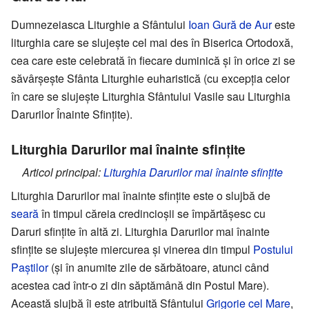
Dumnezeiasca Liturghie a Sfântului
Ioan Gură de Aur
este
liturghia care se slujește cel mai des în Biserica Ortodoxă,
cea care este celebrată în fiecare duminică și în orice zi se
săvârșește Sfânta Liturghie euharistică (cu excepția celor
în care se slujește Liturghia Sfântului Vasile sau Liturghia
Darurilor Înainte Sfințite).
Liturghia Darurilor mai înainte sfințite
Articol principal:
Liturghia Darurilor mai înainte sfințite
Liturghia Darurilor mai înainte sfințite este o slujbă de
seară
în timpul căreia credincioșii se împărtășesc cu
Daruri sfințite în altă zi. Liturghia Darurilor mai înainte
sfințite se slujește miercurea și vinerea din timpul
Postului
Paștilor
(și în anumite zile de sărbătoare, atunci când
acestea cad într-o zi din săptămână din Postul Mare).
Această slujbă îi este atribuită Sfântului
Grigorie cel Mare
,