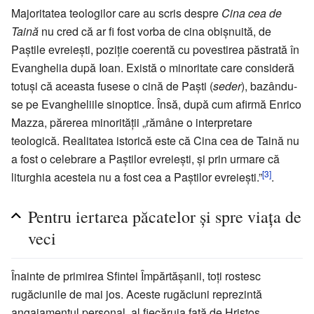
Majoritatea teologilor care au scris despre
Cina cea de
Taină
nu cred că ar fi fost vorba de cina obișnuită, de
Paștile evreiești, poziție coerentă cu povestirea păstrată în
Evanghelia după Ioan. Există o minoritate care consideră
totuși că aceasta fusese o cină de Paști (
seder
), bazându-
se pe Evangheliile sinoptice. Însă, după cum afirmă Enrico
Mazza, părerea minorității „rămâne o interpretare
teologică. Realitatea istorică este că Cina cea de Taină nu
a fost o celebrare a Paștilor evreiești, și prin urmare că
[3]
liturghia acesteia nu a fost cea a Paștilor evreiești.”
.
Pentru iertarea păcatelor și spre viața de
veci
Înainte de primirea Sfintei Împărtășanii, toți rostesc
rugăciunile de mai jos. Aceste rugăciuni reprezintă
angajamentul personal, al fiecăruia față de Hristos,