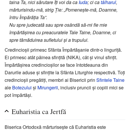
taina Ta, nici sărutare Îți voi da ca
Iuda
; ci ca
tâlharul
,
mărturisindu-mă, strig Ție: „Pomenește-mă, Doamne,
întru Împărăția Ta”.
Nu spre judecată sau spre osândă să-mi fie mie
împărtășirea cu preacuratele Tale Taine, Doamne, ci
spre tămăduirea sufletului și a trupului.
Credincioșii primesc Sfânta Împărtășanie dintr-o linguriță.
Ei primesc atât pâinea sfințită (NIKA), cât și vinul sfințit.
Împărtășirea credincioșilor se face întotdeauna din
Darurile aduse și sfințite la Sfânta Liturghie respectivă. Toți
credincioșii pregătiți, membri ai Bisericii prin
Sfintele Taine
ale
Botezului
și
Mirungerii
, inclusiv pruncii și copiii mici se
pot împărtăși.
Euharistia ca Jertfă
Biserica Ortodoxă mărturisește că Euharistia este