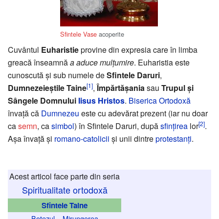
Sfintele Vase
acoperite
Cuvântul
Euharistie
provine din expresia care în limba
greacă înseamnă
a aduce mulțumire
. Euharistia este
cunoscută și sub numele de
Sfintele Daruri
,
[1]
Dumnezeieștile Taine
,
Împărtășania
sau
Trupul și
Sângele Domnului
Iisus Hristos
.
Biserica Ortodoxă
învață că
Dumnezeu
este cu adevărat prezent (iar nu doar
[2]
ca
semn
, ca
simbol
) în Sfintele Daruri, după
sfințirea
lor
.
Așa învață și
romano-catolicii
și unii dintre
protestanți
.
Acest articol face parte din seria
Spiritualitate ortodoxă
Sfintele Taine
Botezul
–
Mirungerea