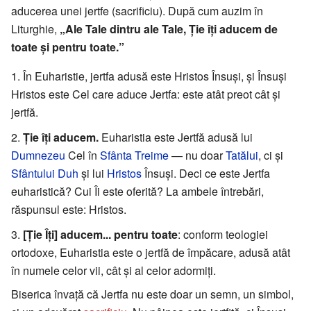
aducerea unei jertfe (sacrificiu). După cum auzim în
Liturghie,
„Ale Tale dintru ale Tale, Ție îți aducem de
toate și pentru toate.”
În Euharistie, jertfa adusă este Hristos Însuși, și Însuși
Hristos este Cel care aduce Jertfa: este atât preot cât și
jertfă.
Ție îți aducem.
Euharistia este Jertfă adusă lui
Dumnezeu
Cel în
Sfânta Treime
— nu doar
Tatălui
, ci și
Sfântului Duh
și lui
Hristos
Însuși. Deci ce este Jertfa
euharistică? Cui Îi este oferită? La ambele întrebări,
răspunsul este: Hristos.
[Ție Îți] aducem... pentru toate
: conform teologiei
ortodoxe, Euharistia este o jertfă de împăcare, adusă atât
în numele celor vii, cât și al celor adormiți.
Biserica învață că Jertfa nu este doar un semn, un simbol,