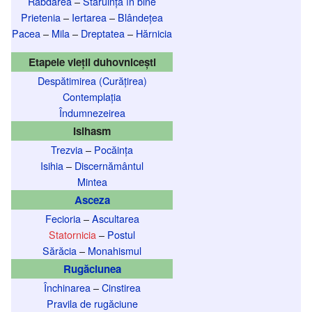
Răbdarea
–
Stăruința în bine
Prietenia
–
Iertarea
–
Blândețea
Pacea
–
Mila
–
Dreptatea
–
Hărnicia
Etapele vieții duhovnicești
Despătimirea (Curățirea)
Contemplația
Îndumnezeirea
Isihasm
Trezvia
–
Pocăința
Isihia
–
Discernământul
Mintea
Asceza
Fecioria
–
Ascultarea
Statornicia
–
Postul
Sărăcia
–
Monahismul
Rugăciunea
Închinarea
–
Cinstirea
Pravila de rugăciune