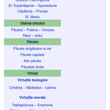
Sf. Împărtășanie
–
Spovedania
Căsătoria
–
Preoția
Sf. Maslu
Starea omului
Păcatul
–
Patima
–
Virtutea
Raiul
–
Iadul
Păcate
Păcate strigătoare la cer
Păcate capitale
Alte păcate
Păcatele limbii
Virtuți
Virtuțile teologice
Credința
–
Nădejdea
–
Iubirea
Virtuțile morale
Înțelepciunea
–
Smerenia