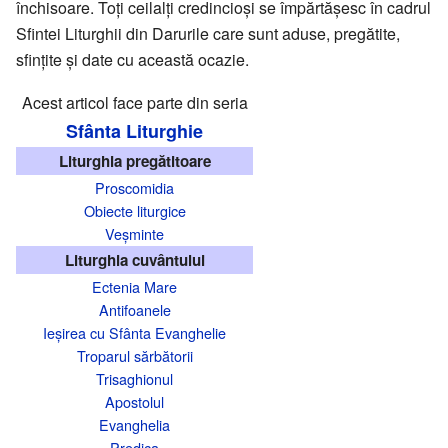
închisoare. Toți ceilalți credincioși se împărtășesc în cadrul
Sfintei Liturghii din Darurile care sunt aduse, pregătite,
sfințite și date cu această ocazie.
Acest articol face parte din seria
Sfânta Liturghie
Liturghia pregătitoare
Proscomidia
Obiecte liturgice
Veșminte
Liturghia cuvântului
Ectenia Mare
Antifoanele
Ieșirea cu Sfânta Evanghelie
Troparul sărbătorii
Trisaghionul
Apostolul
Evanghelia
Predica