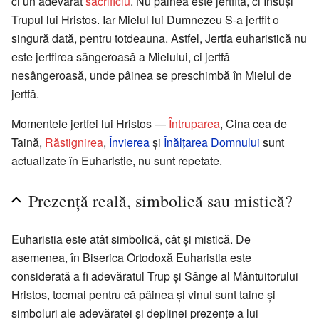
ci un adevărat
sacrificiu
. Nu pâinea este jertfită, ci Însuși
Trupul lui Hristos. Iar Mielul lui Dumnezeu S-a jertfit o
singură dată, pentru totdeauna. Astfel, Jertfa euharistică nu
este jertfirea sângeroasă a Mielului, ci jertfă
nesângeroasă, unde pâinea se preschimbă în Mielul de
jertfă.
Momentele jertfei lui Hristos —
Întruparea
, Cina cea de
Taină,
Răstignirea
,
Învierea
și
Înălțarea Domnului
sunt
actualizate în Euharistie, nu sunt repetate.
Prezență reală, simbolică sau mistică?
Euharistia este atât simbolică, cât și mistică. De
asemenea, în Biserica Ortodoxă Euharistia este
considerată a fi adevăratul Trup și Sânge al Mântuitorului
Hristos, tocmai pentru că pâinea și vinul sunt taine și
simboluri ale adevăratei și deplinei prezențe a lui