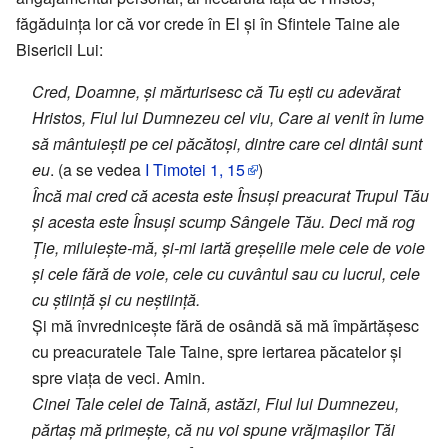
făgăduința lor că vor crede în El și în Sfintele Taine ale
Bisericii Lui:
Cred, Doamne, și mărturisesc că Tu ești cu adevărat
Hristos, Fiul lui Dumnezeu cel viu, Care ai venit în lume
să mântuiești pe cei păcătoși, dintre care cel dintâi sunt
eu
. (a se vedea
I Timotei 1, 15
)
Încă mai cred că acesta este Însuși preacurat Trupul Tău
și acesta este Însuși scump Sângele Tău. Deci mă rog
Ție, miluiește-mă, și-mi iartă greșelile mele cele de voie
și cele fără de voie, cele cu cuvântul sau cu lucrul, cele
cu știință și cu neștiință.
Și mă învrednicește fără de osândă să mă împărtășesc
cu preacuratele Tale Taine, spre iertarea păcatelor și
spre viața de veci. Amin.
Cinei Tale celei de Taină, astăzi, Fiul lui Dumnezeu,
părtaș mă primește, că nu voi spune vrăjmașilor Tăi