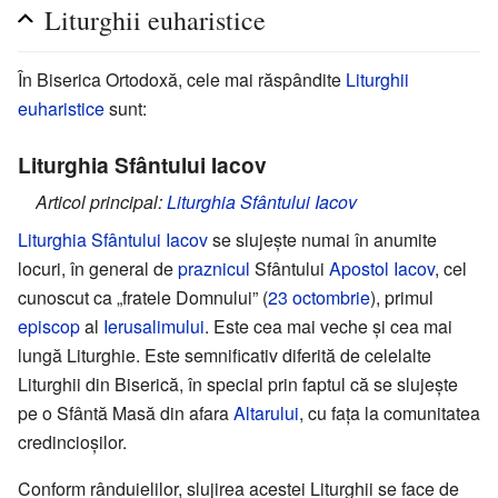
Liturghii euharistice
În Biserica Ortodoxă, cele mai răspândite
Liturghii
euharistice
sunt:
Liturghia Sfântului Iacov
Articol principal:
Liturghia Sfântului Iacov
Liturghia Sfântului Iacov
se slujește numai în anumite
locuri, în general de
praznicul
Sfântului
Apostol Iacov
, cel
cunoscut ca „fratele Domnului” (
23 octombrie
), primul
episcop
al
Ierusalimului
. Este cea mai veche și cea mai
lungă Liturghie. Este semnificativ diferită de celelalte
Liturghii din Biserică, în special prin faptul că se slujește
pe o Sfântă Masă din afara
Altarului
, cu fața la comunitatea
credincioșilor.
Conform rânduielilor, slujirea acestei Liturghii se face de