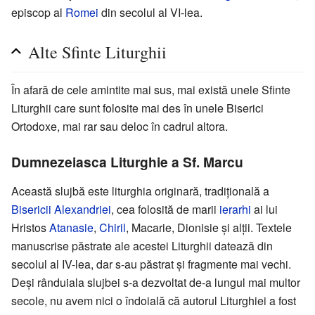
episcop al
Romei
din secolul al VI-lea.
Alte Sfinte Liturghii
În afară de cele amintite mai sus, mai există unele Sfinte
Liturghii care sunt folosite mai des în unele Biserici
Ortodoxe, mai rar sau deloc în cadrul altora.
Dumnezeiasca Liturghie a Sf. Marcu
Această slujbă este liturghia originară, tradițională a
Bisericii Alexandriei
, cea folosită de marii
ierarhi
ai lui
Hristos
Atanasie
,
Chiril
, Macarie, Dionisie și alții. Textele
manuscrise păstrate ale acestei Liturghii datează din
secolul al IV-lea, dar s-au păstrat și fragmente mai vechi.
Deși rânduiala slujbei s-a dezvoltat de-a lungul mai multor
secole, nu avem nici o îndoială că autorul Liturghiei a fost