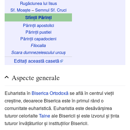
Rugăciunea lui Iisus
Sf. Moaște
–
Semnul Sf. Cruci
Sfinții Părinți
Părinții apostolici
Părinții pustiei
Părinții capadocieni
Filocalia
Scara dumnezeiescului urcuș
Editați această casetă
Aspecte generale
Euharistia în
Biserica Ortodoxă
se află în centrul vieții
creștine, deoarece Biserica este în primul rând o
comunitate euharistică. Euharistia este desăvârșirea
tuturor celorlalte
Taine
ale Bisericii și este izvorul și ținta
tuturor învățăturilor și instituțiilor Bisericii.