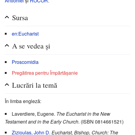
Antiohiei
și
ROCOR
.
Sursa
en:Eucharist
A se vedea și
Proscomidia
Pregătirea pentru Împărtășanie
Lucrări la temă
În limba engleză:
Laverdiere, Eugene.
The Eucharist in the New
Testament and in the Early Church
. (ISBN 0814661521)
Zizioulas, John D.
Eucharist, Bishop, Church: The