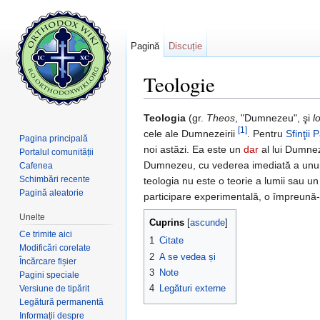
Pagină
Discuție
Teologie
Salt la:
navigare
,
căutare
Teologia
(gr.
Theos
, "Dumnezeu", şi
l
[1]
cele ale Dumnezeirii
. Pentru
Sfinţii P
Pagina principală
noi astăzi. Ea este un
dar
al lui Dumnez
Portalul comunității
Dumnezeu, cu vederea imediată a unui 
Cafenea
Schimbări recente
teologia nu este o teorie a lumii sau un 
Pagină aleatorie
participare experimentală, o împreună
Unelte
Cuprins
[
ascunde
]
Ce trimite aici
1
Citate
Modificări corelate
2
A se vedea și
Încărcare fișier
3
Note
Pagini speciale
4
Legături externe
Versiune de tipărit
Legătură permanentă
Informații despre