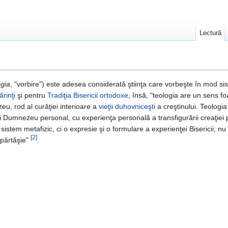
Lectură
ogia
, "vorbire") este adesea considerată ştiinţa care vorbeşte în mod s
ărinţi
şi pentru
Tradiţia
Bisericii ortodoxe
, însă, "teologia are un sens fo
eu, rod al curăţiei interioare a
vieţii duhovniceşti
a creştinului. Teologia
Dumnezeu personal, cu experienţa personală a transfigurării creaţiei 
sistem metafizic, ci o expresie şi o formulare a experienţei Bisericii; nu o
[2]
-părtăşie"
.