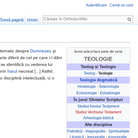
Autentificare
Cereți un cont
Căutare
Sursă pagină
Istoric
istematic despre
Dumnezeu
şi
Acest articol face parte din seria
arte diferit de cel pe care i-l dăm
TEOLOGIE
 se identifică cu vederea lui
Teolog și Teologie
prin
harul
necreat [...] Astfel,
Teolog
-
Teologie
 disciplină intelectuală, ci o
Teologie dogmatică
Hristologie
-
Soteriologie
Eclesiologie
-
Eshatologie
În jurul Sfintelor Scripturi
Studiul Noului Testament
Studiul Vechiului Testament
Arheologia biblică
Alte discipline
Patristică
-
Hagiografie
-
Spiritualitate
Liturgică
-
Imnografie
-
Iconografie