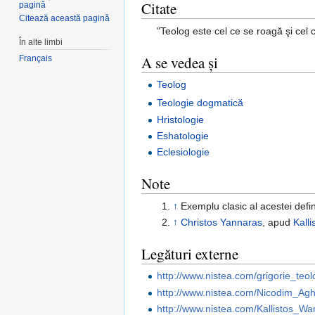
Citate
pagină
Citează această pagină
"Teolog este cel ce se roagă şi cel 
În alte limbi
A se vedea și
Français
Teolog
Teologie dogmatică
Hristologie
Eshatologie
Eclesiologie
Note
↑
Exemplu clasic al acestei defin
↑
Christos Yannaras
, apud
Kall
Legături externe
http://www.nistea.com/grigorie_teol
http://www.nistea.com/Nicodim_Aghi
http://www.nistea.com/Kallistos_W