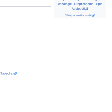
Iconologie
-
Drept canonic
-
Tipic
Apologetică
Editați această casetă
Wikipedia)