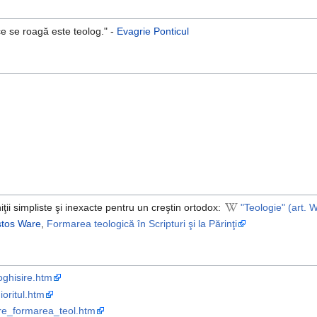
ce se roagă este teolog." -
Evagrie Ponticul
iţii simpliste şi inexacte pentru un creştin ortodox:
"Teologie" (art. 
istos Ware
,
Formarea teologică în Scripturi şi la Părinţi
oghisire.htm
oritul.htm
are_formarea_teol.htm