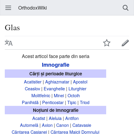
OrthodoxWiki
Glas
Acest articol face parte din seria
Imnografie
Cărți și perioade liturgice
Acatistier
|
Aghiazmatar
|
Apostol
Ceaslov
|
Evanghelie
|
Liturghier
Molitfelnic
|
Minei
|
Octoih
Panihidă
|
Penticostar
|
Tipic
|
Triod
Noțiuni de imnografie
Acatist
|
Aleluia
|
Antifon
Automelă
|
Axion
|
Canon
|
Catavasie
Cântarea Casianei
|
Cântarea Maicii Domnului