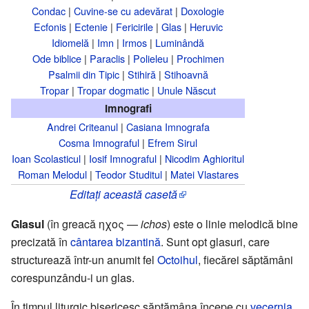
Condac
|
Cuvine-se cu adevărat
|
Doxologie
Ecfonis
|
Ectenie
|
Fericirile
|
Glas
|
Heruvic
Idiomelă
|
Imn
|
Irmos
|
Luminândă
Ode biblice
|
Paraclis
|
Polieleu
|
Prochimen
Psalmii din Tipic
|
Stihiră
|
Stihoavnă
Tropar
|
Tropar dogmatic
|
Unule Născut
Imnografi
Andrei Criteanul
|
Casiana Imnografa
Cosma Imnograful
|
Efrem Sirul
Ioan Scolasticul
|
Iosif Imnograful
|
Nicodim Aghioritul
Roman Melodul
|
Teodor Studitul
|
Matei Vlastares
Editați această casetă
Glasul
(în greacă ηχος —
ichos
) este o linie melodică bine
precizată în
cântarea bizantină
. Sunt opt glasuri, care
structurează într-un anumit fel
Octoihul
, fiecărei săptămâni
corespunzându-i un glas.
În timpul liturgic bisericesc săptămâna începe cu
vecernia