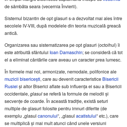
de sâmbăta seara (vecernia Învierii).
Sistemul bizantin de opt glasuri s-a dezvoltat mai ales între
secolele IV-VIII, după modelele din teoria muzicală greacă
antică.
Organizarea sau sistematizarea pe opt glasuri (octoihul) îi
este atribuită sfântului
Ioan Damaschin
; se consideră că tot
el a eliminat cântările care aveau un caracter prea lumesc.
În formele mai noi, armonizate, nemodale, polifonice ale
muzicii bisericești
, care au devenit caracteristice
Bisericii
Rusiei
și altor Biserici aflate sub influența ei sau a Bisericii
occidentale,
glasul
se referă la formule de melodii și
secvențe de coarde. În această tradiție, există seturi
multiple de glasuri folosite pentru imnuri diferite (de
exemplu „glasul
canonului
”, „glasul
acatistului
” etc.), care
se multiplică și mai mult atunci când unele versiuni