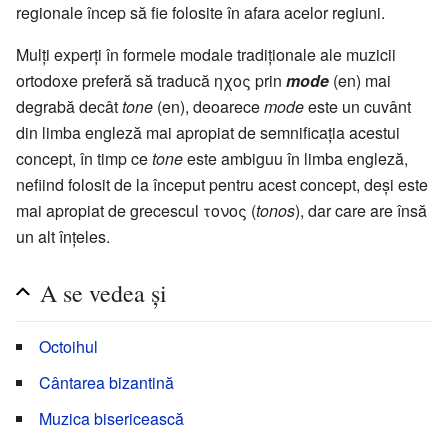
regionale încep să fie folosite în afara acelor regiuni.
Mulți experți în formele modale tradiționale ale muzicii
ortodoxe preferă să traducă ηχος prin
mode
(en) mai
degrabă decât
tone
(en), deoarece
mode
este un cuvânt
din limba engleză mai apropiat de semnificația acestui
concept, în timp ce
tone
este ambiguu în limba engleză,
nefiind folosit de la început pentru acest concept, deși este
mai apropiat de grecescul τονος (
tonos
), dar care are însă
un alt înțeles.
A se vedea și
Octoihul
Cântarea bizantină
Muzica bisericească