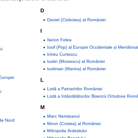
D
Daniel (Ciobotea) al României
I
Ilarion Felea
Iosif (Pop) al Europei Occidentale și Meridiona
ui
Irineu Curtescu
Iustin (Moisescu) al României
Iustinian (Marina) al României
Europei
L
Listă a Patriarhilor României
i
Listă a întâistătătorilor Bisericii Ortodoxe Rom
M
Marc Nemțeanul
i de Nord
Miron (Cristea) al României
Mitropolia Ardealului
Mitropolia Banatului