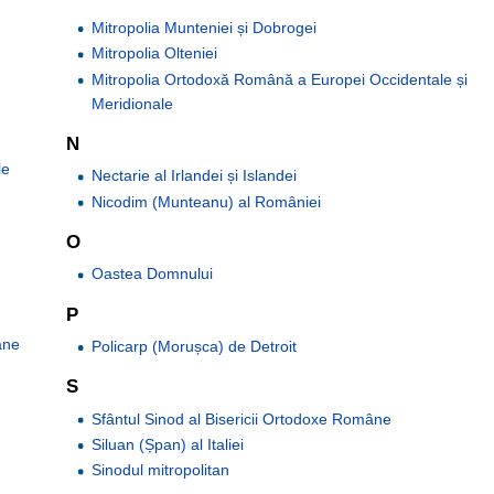
Mitropolia Munteniei și Dobrogei
Mitropolia Olteniei
Mitropolia Ortodoxă Română a Europei Occidentale și
Meridionale
N
le
Nectarie al Irlandei și Islandei
Nicodim (Munteanu) al României
O
Oastea Domnului
P
âne
Policarp (Morușca) de Detroit
S
Sfântul Sinod al Bisericii Ortodoxe Române
Siluan (Șpan) al Italiei
Sinodul mitropolitan