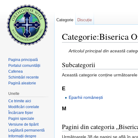
Categorie
Discuție
Categorie:Biserica 
Salt la:
navigare
,
căutare
Articolul principal din această cate
Pagina principală
Subcategorii
Portalul comunității
Cafenea
Această categorie conține următoarele 9
Schimbări recente
Pagină aleatorie
E
Unelte
Eparhii românești
Ce trimite aici
Modificări corelate
M
Încărcare fișier
Pagini speciale
Versiune de tipărit
Pagini din categoria „Biser
Legătură permanentă
Informații despre
Următoarele 38 de pagini se află în ace