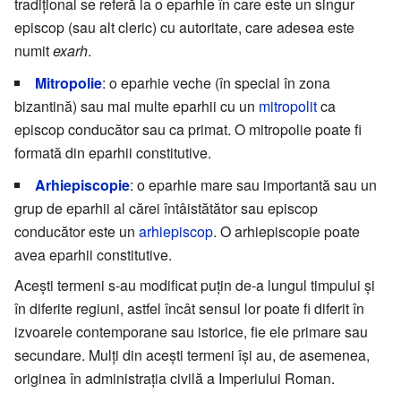
tradițional se referă la o eparhie în care este un singur
episcop (sau alt cleric) cu autoritate, care adesea este
numit
exarh
.
Mitropolie
: o eparhie veche (în special în zona
bizantină) sau mai multe eparhii cu un
mitropolit
ca
episcop conducător sau ca primat. O mitropolie poate fi
formată din eparhii constitutive.
Arhiepiscopie
: o eparhie mare sau importantă sau un
grup de eparhii al cărei întâistătător sau episcop
conducător este un
arhiepiscop
. O arhiepiscopie poate
avea eparhii constitutive.
Acești termeni s-au modificat puțin de-a lungul timpului și
în diferite regiuni, astfel încât sensul lor poate fi diferit în
izvoarele contemporane sau istorice, fie ele primare sau
secundare. Mulți din acești termeni își au, de asemenea,
originea în administrația civilă a Imperiului Roman.