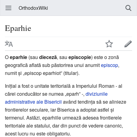
OrthodoxWiki
Eparhie
O
eparhie
(sau
dieceză
, sau
episcopie
) este o zonă
geografică aflată sub păstorirea unui anumit
episcop
,
numit și „episcop eparhiot” (titular).
Inițial a fost o unitate teritorială a Imperiului Roman - al
cărei conducător se numea „eparh” -,
diviziunile
administrative ale Bisericii
având tendința să se alinieze
frontierelor seculare, iar Biserica a adoptat astfel și
termenul. Astăzi, eparhiile urmează adesea frontierele
teritoriale ale statului, dar din punct de vedere canonic,
acest lucru nu este obligatoriu.