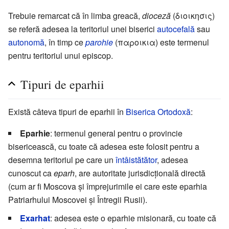
Trebuie remarcat că în limba greacă,
dioceză
(διοικησις)
se referă adesea la teritoriul unei biserici
autocefală
sau
autonomă
, în timp ce
parohie
(παροικια) este termenul
pentru teritoriul unui episcop.
Tipuri de eparhii
Există câteva tipuri de eparhii în
Biserica Ortodoxă
:
Eparhie
: termenul general pentru o provincie
bisericească, cu toate că adesea este folosit pentru a
desemna teritoriul pe care un
întâistătător
, adesea
cunoscut ca
eparh
, are autoritate jurisdicțională directă
(cum ar fi Moscova și împrejurimile ei care este eparhia
Patriarhului Moscovei și Întregii Rusii).
Exarhat
: adesea este o eparhie misionară, cu toate că