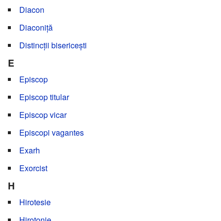
Diacon
Diaconiță
Distincții bisericești
E
Episcop
Episcop titular
Episcop vicar
Episcopi vagantes
Exarh
Exorcist
H
Hirotesie
Hirotonie