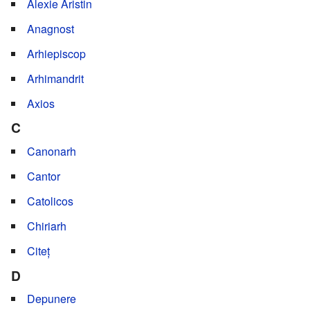
Alexie Aristin
Anagnost
Arhiepiscop
Arhimandrit
Axios
C
Canonarh
Cantor
Catolicos
Chiriarh
Citeț
D
Depunere