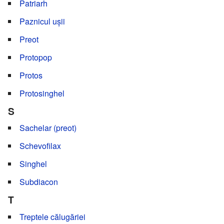
Patriarh
Paznicul ușii
Preot
Protopop
Protos
Protosinghel
S
Sachelar (preot)
Schevofilax
Singhel
Subdiacon
T
Treptele călugăriei