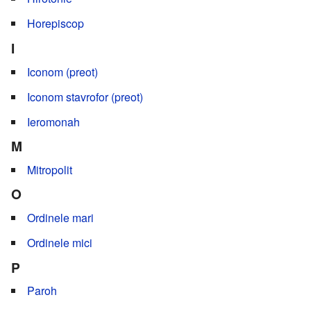
Horepiscop
I
Iconom (preot)
Iconom stavrofor (preot)
Ieromonah
M
Mitropolit
O
Ordinele mari
Ordinele mici
P
Paroh