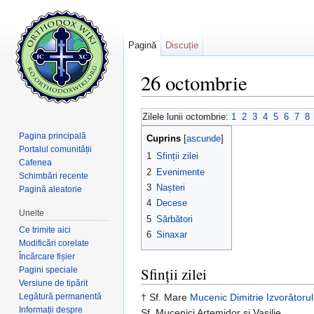
Pagină
Discuție
26 octombrie
Salt la:
navigare
,
căutare
Zilele lunii octombrie:
1
2
3
4
5
6
7
8
Pagina principală
Cuprins
[
ascunde
]
Portalul comunității
1
Sfinții zilei
Cafenea
2
Evenimente
Schimbări recente
3
Nașteri
Pagină aleatorie
4
Decese
Unelte
5
Sărbători
Ce trimite aici
6
Sinaxar
Modificări corelate
Încărcare fișier
Sfinții zilei
Pagini speciale
Versiune de tipărit
Legătură permanentă
† Sf. Mare
Mucenic
Dimitrie Izvorâtoru
Informații despre
Sf. Mucenici Artemidor și Vasilie