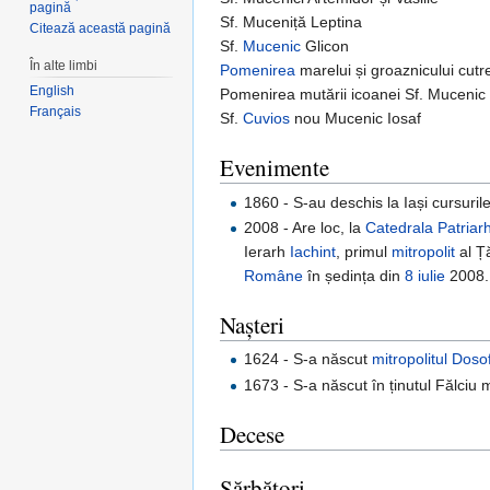
pagină
Sf. Muceniță Leptina
Citează această pagină
Sf.
Mucenic
Glicon
În alte limbi
Pomenirea
marelui și groaznicului cut
English
Pomenirea mutării icoanei Sf. Mucenic D
Français
Sf.
Cuvios
nou Mucenic Iosaf
Evenimente
1860 - S-au deschis la Iași cursurile
2008 - Are loc, la
Catedrala Patriar
Ierarh
Iachint
, primul
mitropolit
al Ț
Române
în ședința din
8 iulie
2008.
Nașteri
1624 - S-a născut
mitropolitul
Dosof
1673 - S-a născut în ținutul Fălciu 
Decese
Sărbători