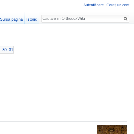
Autentificare
Cereți un cont
Căutare
Sursă pagină
Istoric
30
31