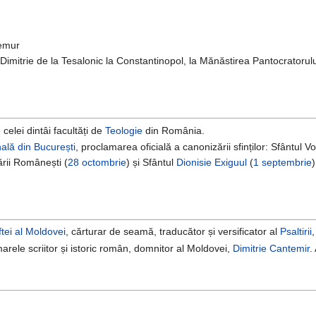
remur
imitrie de la Tesalonic la Constantinopol, la Mănăstirea Pantocratorulu
 celei dintâi facultăți de
Teologie
din România.
hală din București
, proclamarea oficială a canonizării sfinților: Sfântul 
ării Românești (
28 octombrie
) și Sfântul
Dionisie Exiguul
(
1 septembrie
tei al Moldovei
, cărturar de seamă, traducător și versificator al
Psaltirii
marele scriitor și istoric român, domnitor al Moldovei,
Dimitrie Cantemir
.