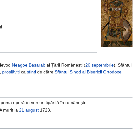
i
Voievod
Neagoe Basarab
al Țării Românești (
26 septembrie
), Sfântul
),
proslăviți
ca
sfinți
de către
Sfântul Sinod al Bisericii Ortodoxe
, prima operă în versuri tipărită în românește.
 A murit la
21 august
1723.