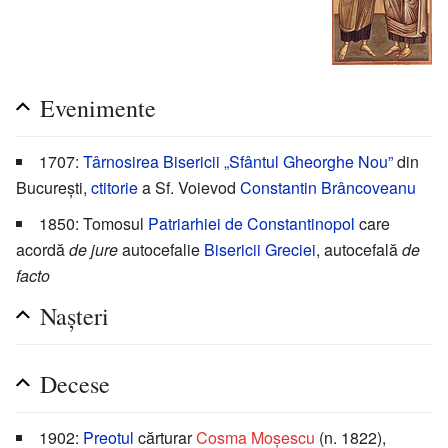
Evenimente
1707:
Târnosirea
Bisericii „Sfântul Gheorghe Nou”
din
București,
ctitorie
a Sf. Voievod
Constantin Brâncoveanu
1850: Tomosul
Patriarhiei de Constantinopol
care
acordă
de jure
autocefalie
Bisericii Greciei
, autocefală
de
facto
Nașteri
Decese
1902:
Preotul
cărturar
Cosma Moșescu
(n. 1822),