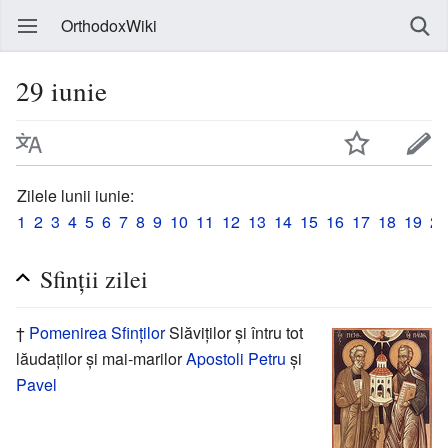
OrthodoxWiki
29 iunie
Zilele lunii iunie:
1
2
3
4
5
6
7
8
9
10
11
12
13
14
15
16
17
18
19
20
Sfinții zilei
†
Pomenirea
Sfinților
Slăviților și întru tot
lăudaților și mai-marilor
Apostoli
Petru
și
Pavel