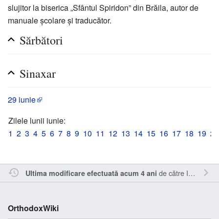
slujitor la biserica „Sfântul Spiridon” din Brăila, autor de
manuale școlare și traducător.
Sărbători
Sinaxar
29 iunie
Zilele lunii iunie:
1
2
3
4
5
6
7
8
9
10
11
12
13
14
15
16
17
18
19
20
de către
Inistea
.
Ultima modificare efectuată acum 4 ani
OrthodoxWiki