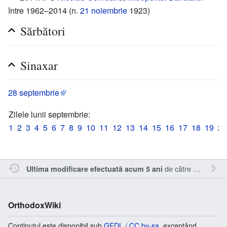
între 1962–2014 (n.
21 noiembrie
1923)
Sărbători
Sinaxar
28 septembrie
Zilele lunii septembrie:
1
2
3
4
5
6
7
8
9
10
11
12
13
14
15
16
17
18
19
20
de către
Oql
.
Ultima modificare efectuată acum 5 ani
OrthodoxWiki
Conținutul este disponibil sub
GFDL / CC by-sa
, exceptând