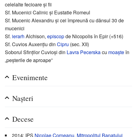
celelalte fecioare și fii
Sf. Mucenici Calinic și Eustatie Romeul
Sf. Mucenic Alexandru și cei împreună cu dânsul 30 de
mucenici
Sf.
ierarh
Alchison,
episcop
de Nicopolis în Epir (+516)
Sf. Cuvios Auxențiu din
Cipru
(sec. XII)
Soborul Sfinților Cuvioși din
Lavra Pecerska
cu
moaște
în
„peșterile de aproape”
Evenimente
Nașteri
Decese
2014: IPS
Nicolae Corneanu
,
Mitropolitul Banatului