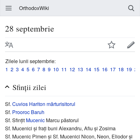
OrthodoxWiki
28 septembrie
Zilele lunii septembrie:
1
2
3
4
5
6
7
8
9
10
11
12
13
14
15
16
17
18
19
20
Sfinții zilei
Sf.
Cuvios
Hariton
mărturisitorul
Sf.
Prooroc
Baruh
Sf. Sfințit
Mucenic
Marcu păstorul
Sf. Mucenici și frați buni Alexandru, Afiu și Zosima
Sf. Mucenic Pimen și Sf. Mucenici Nicon, Neon, Eliodor și