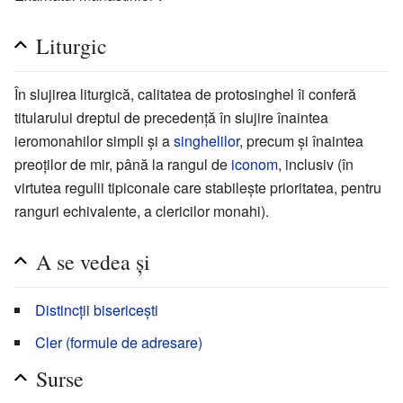
Liturgic
În slujirea liturgică, calitatea de protosinghel îi conferă
titularului dreptul de precedență în slujire înaintea
ieromonahilor simpli și a
singhelilor
, precum și înaintea
preoților de mir, până la rangul de
iconom
, inclusiv (în
virtutea regulii tipiconale care stabilește prioritatea, pentru
ranguri echivalente, a clericilor monahi).
A se vedea și
Distincții bisericești
Cler (formule de adresare)
Surse