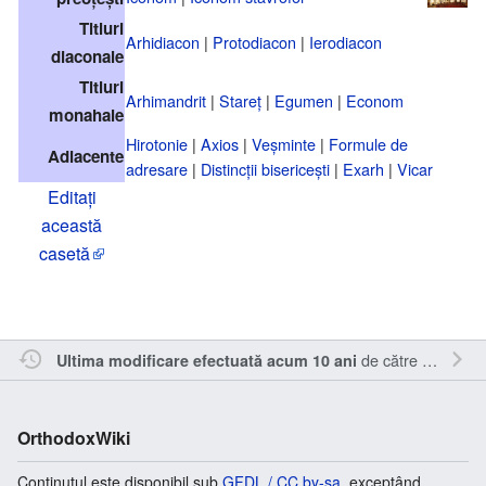
Titluri
Arhidiacon
|
Protodiacon
|
Ierodiacon
diaconale
Titluri
Arhimandrit
|
Stareț
|
Egumen
|
Econom
monahale
Hirotonie
|
Axios
|
Veșminte
|
Formule de
Adiacente
adresare
|
Distincții bisericești
|
Exarh
|
Vicar
Editați
această
casetă
de către
Oql
.
Ultima modificare efectuată acum 10 ani
OrthodoxWiki
Conținutul este disponibil sub
GFDL / CC by-sa
, exceptând