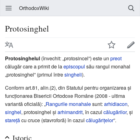
OrthodoxWiki
Protosinghel
Protosinghelul
(învechit: „protosincel”) este un
preot
călugăr care a primit de la
episcopul
său rangul monahal
„protosinghel” (primul între
singheli
).
Conform art.81, alin.(2), din Statutul pentru organizarea și
funcționarea Bisericii Ortodoxe Române (2008 - ultima
variantă oficială): „
Rangurile monahale
sunt:
arhidiacon
,
singhel
, protosinghel și
arhimandrit
, în cazul
călugărilor
, și
stareță
cu cruce (stavroforă) în cazul
călugărițelor
”.
Istoric