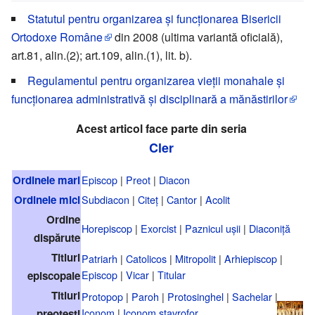
Statutul pentru organizarea și funcționarea Bisericii
Ortodoxe Române
din 2008 (ultima variantă oficială),
art.81, alin.(2); art.109, alin.(1), lit. b).
Regulamentul pentru organizarea vieții monahale și
funcționarea administrativă și disciplinară a mănăstirilor
Acest articol face parte din seria
Cler
Ordinele mari
Episcop
|
Preot
|
Diacon
Ordinele mici
Subdiacon
|
Citeț
|
Cantor
|
Acolit
Ordine
Horepiscop
|
Exorcist
|
Paznicul ușii
|
Diaconiță
dispărute
Titluri
Patriarh
|
Catolicos
|
Mitropolit
|
Arhiepiscop
|
Episcop
|
Vicar
|
Titular
episcopale
Titluri
Protopop
|
Paroh
|
Protosinghel
|
Sachelar
|
Iconom
|
Iconom stavrofor
preoțești