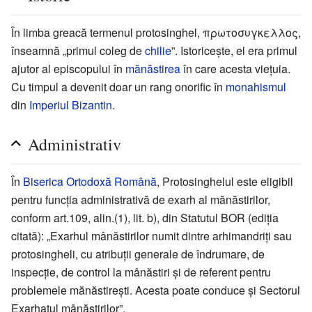
În limba greacă termenul protosinghel, πρωτοσυγκελλος,
înseamnă „primul coleg de
chilie
”. Istoricește, el era primul
ajutor al episcopului în
mănăstirea
în care acesta viețuia.
Cu timpul a devenit doar un rang onorific în
monahismul
din
Imperiul Bizantin
.
Administrativ
În
Biserica Ortodoxă Română
, Protosinghelul este eligibil
pentru funcția administrativă de exarh al mănăstirilor,
conform art.109, alin.(1), lit. b), din Statutul BOR (ediția
citată): „Exarhul mânăstirilor numit dintre arhimandriți sau
protosingheli, cu atribuții generale de îndrumare, de
inspecție, de control la mânăstiri și de referent pentru
problemele mănăstirești. Acesta poate conduce și Sectorul
Exarhatul mânăstirilor”.