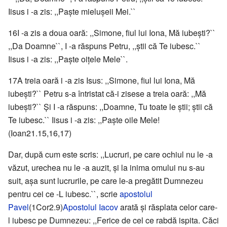
Iisus i -a zis: ,,Paşte mieluşeii Mei.``
16I -a zis a doua oară: ,,Simone, fiul lui Iona, Mă iubeşti?``
,,Da Doamne``, I -a răspuns Petru, ,,ştii că Te iubesc.``
Iisus i -a zis: ,,Paşte oiţele Mele``.
17A treia oară i -a zis Isus: ,,Simone, fiul lui Iona, Mă
iubeşti?`` Petru s-a întristat că-i zisese a treia oară: ,,Mă
iubeşti?`` Şi I -a răspuns: ,,Doamne, Tu toate le ştii; ştii că
Te iubesc.`` Iisus i -a zis: ,,Paşte oile Mele!
(Ioan21.15,16,17)
Dar, după cum este scris: ,,Lucruri, pe care ochiul nu le -a
văzut, urechea nu le -a auzit, şi la inima omului nu s-au
suit, aşa sunt lucrurile, pe care le-a pregătit Dumnezeu
pentru cei ce -L iubesc.``, scrie
apostolul
Pavel
(1Cor2.9)
Apostolul Iacov
arată şi răsplata celor care-
l iubesc pe Dumnezeu: ,,Ferice de cel ce rabdă ispita. Căci