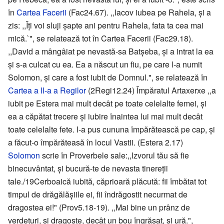
în
Cartea Facerii
(Fac24.67). ,,Iacov iubea pe Rahela, şi a
zis: ,,Îţi voi sluji şapte ani pentru Rahela, fata ta cea mai
mică.`", se relatează tot în Cartea Facerii (Fac29.18).
,,David a mângâiat pe nevastă-sa Batşeba, şi a intrat la ea
şi s-a culcat cu ea. Ea a născut un fiu, pe care l-a numit
Solomon, şi care a fost iubit de Domnul.", se relatează în
Cartea a II-a a Regilor
(2Regi12.24) Împăratul Artaxerxe ,,a
iubit pe Estera mai mult decât pe toate celelalte femei, şi
ea a căpătat trecere şi iubire înaintea lui mai mult decât
toate celelalte fete. I-a pus cununa împărătească pe cap, şi
a făcut-o împărăteasă în locul Vastii. (Estera 2.17)
Solomon
scrie în Proverbele sale:,,Izvorul tău să fie
binecuvântat, şi bucură-te de nevasta tinereţii
tale./19Cerboaică iubită, căprioară plăcută: fii îmbătat tot
timpul de drăgălăşiile ei, fii îndrăgostit necurmat de
dragostea ei!" (Prov5.18-19). ,,Mai bine un prânz de
verdeţuri, şi dragoste, decât un bou îngrăşat, şi ură.",