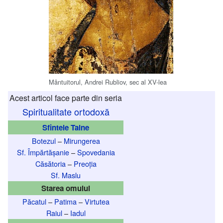
Mântuitorul, Andrei Rubliov, sec al XV-lea
Acest articol face parte din seria
Spiritualitate ortodoxă
Sfintele Taine
Botezul
–
Mirungerea
Sf. Împărtășanie
–
Spovedania
Căsătoria
–
Preoția
Sf. Maslu
Starea omului
Păcatul
–
Patima
–
Virtutea
Raiul
–
Iadul