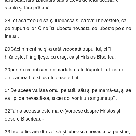
sfântă şi fără prihană.
28Tot aşa trebuie să-şi iubească şi bărbaţii nevestele, ca
pe trupurile lor. Cine îşi iubeşte nevasta, se iubeşte pe sine
însuşi.
29Căci nimeni nu şi-a urât vreodată trupul lui, ci îl
hrăneşte, îl îngrijeşte cu drag, ca şi Hristos Biserica;
30pentru că noi suntem mădulare ale trupului Lui, carne
din carnea Lui şi os din oasele Lui.
31De aceea va lăsa omul pe tatăl său şi pe mamă-sa, şi se
va lipi de nevastă-sa, şi cei doi vor fi un singur trup``.
32Taina aceasta este mare-(vorbesc despre Hristos şi
despre Biserică). -
33Încolo fiecare din voi să-şi iubească nevasta ca pe sine;