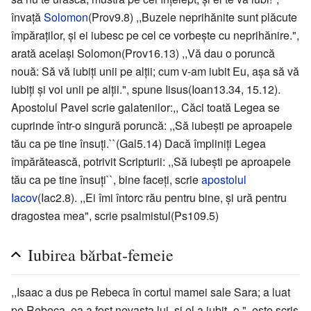
învaţă
Solomon
(Prov9.8) ,,Buzele neprihănite sunt plăcute
împăraţilor, şi ei iubesc pe cel ce vorbeşte cu neprihănire.",
arată acelaşi Solomon(Prov16.13) ,,Vă dau o poruncă
nouă: Să vă iubiţi unii pe alţii; cum v-am iubit Eu, aşa să vă
iubiţi şi voi unii pe alţii.", spune Iisus(Ioan13.34, 15.12).
Apostolul Pavel scrie galatenilor:,, Căci toată Legea se
cuprinde într-o singură poruncă: ,,Să iubeşti pe aproapele
tău ca pe tine însuţi.``(Gal5.14) Dacă împliniţi Legea
împărătească, potrivit Scripturii: ,,Să iubeşti pe aproapele
tău ca pe tine însuţi``, bine faceţi, scrie
apostolul
Iacov
(Iac2.8). ,,Ei îmi întorc rău pentru bine, şi ură pentru
dragostea mea", scrie psalmistul(Ps109.5)
Iubirea bărbat-femeie
,,Isaac a dus pe Rebeca în cortul mamei sale Sara; a luat
pe Rebeca, ea a fost nevasta lui, şi el a iubit -o.", este scris