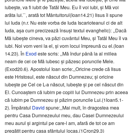
iubeşte, va fi iubit de Tatăl Meu. Eu îl voi iubi, şi Mă voi
arăta lui.``, arată tot Mântuitorul(Ioan14.21) Iisus îi spune
lui Iuda (n.r. Nu este vorba de Iuda Iscarioteanul ci de alt
Iuda, aşa cum precizează însuşi textul evanghelic): ,,Dacă
Mă iubeşte cineva, va păzi cuvântul Meu, şi Tatăl Meu îl va
iubi. Noi vom veni la el, şi vom locui împreună cu el.(Ioan
14.23). În
Exod
este scris: ,,Mă îndur până la al miilea
neam de cei ce Mă iubesc şi păzesc poruncile Mele.
(Exod20.6). Apostolul Ioan scrie:,,Oricine crede că Iisus
este Hristosul, este născut din Dumnezeu; şi oricine
iubeşte pe Cel ce L-a născut, iubeşte şi pe cel născut din
El. Cunoaştem că iubim pe copiii lui Dumnezeu prin aceea
că iubim pe Dumnezeu şi păzim poruncile Lui.(1Ioan5.1-
2). Împăratul
David
spune:,,Mai mult, în dragostea mea
pentru Casa Dumnezeului meu, dau Casei Dumnezeului
meu aurul şi argintul pe care-l am, afară de tot ce am
pregătit pentru casa sfântului locaş.(1Cron29.3)