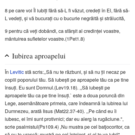
8 pe care voi Îl iubiţi fără să-L fi văzut, credeţi în El, fără să-
L vedeţi, şi vă bucuraţi cu o bucurie negrăită şi strălucită,
9 pentru că veţi dobândi, ca sfârşit al credinţei voastre,
mântuirea sufletelor voastre.(1Pet1.8)
Iubirea aproapelui
În
Levitic
stă scris:,,Să nu te răzbuni, şi să nu ţii necaz pe
copiii poporului tău. Să iubeşti pe aproapele tău ca pe tine
însuţi. Eu sunt Domnul.(Lev19.18). ,,Să iubeşti pe
aproapele tău ca pe tine însuţi.` este a doua poruncă din
Lege, asemănătoare primeia, care îndeamnă la iubirea lui
Dumnezeu, arată Iisus (Mat22.37-40). ,,Pe când eu îi
iubesc, ei îmi sunt protivnici; dar eu alerg la rugăciune.",
scrie psalmistul(Ps109.4) ,Nu mustra pe cel batjocoritor, ca
să nu te urască; mustră pe cel înţelept, şi el te va iubi!",