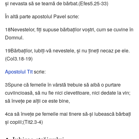
şi nevasta să se teamă de bărbat.(Efes5.25-33)
În altă parte apostolul Pavel scrie:
18Nevestelor, fiţi supuse bărbaţilor voştri, cum se cuvine în
Domnul.
19Bărbaţilor, iubiţi-vă nevestele, şi nu ţineţi necaz pe ele.
(Col3.18-19)
Apostolul Tit
scrie:
3Spune că femeile în vârstă trebuie să aibă o purtare
cuviincioasă, să nu fie nici clevetitoare, nici dedate la vin;
să înveţe pe alţii ce este bine,
4ca să înveţe pe femeile mai tinere să-şi iubească bărbaţi
şi copiii;(Tit2.3-4)