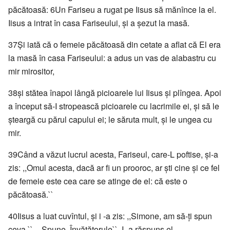
păcătoasă: 6Un Fariseu a rugat pe Iisus să mănînce la el.
Iisus a intrat în casa Fariseului, şi a şezut la masă.
37Şi iată că o femeie păcătoasă din cetate a aflat că El era
la masă în casa Fariseului: a adus un vas de alabastru cu
mir mirositor,
38şi stătea înapoi lângă picioarele lui Iisus şi plîngea. Apoi
a început să-I stropească picioarele cu lacrimile ei, şi să le
şteargă cu părul capului ei; le săruta mult, şi le ungea cu
mir.
39Când a văzut lucrul acesta, Fariseul, care-L poftise, şi-a
zis: ,,Omul acesta, dacă ar fi un prooroc, ar şti cine şi ce fel
de femeie este cea care se atinge de el: că este o
păcătoasă.``
40Iisus a luat cuvîntul, şi i -a zis: ,,Simone, am să-ţi spun
ceva.`` -,,Spune, Învăţătorule``, I -a răspuns el.