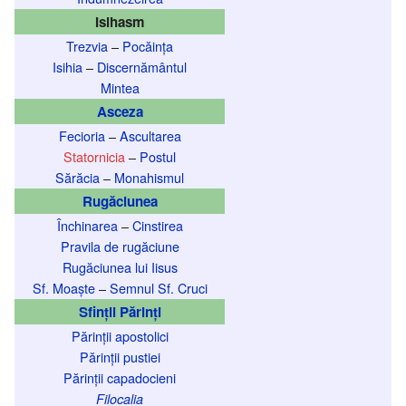
Isihasm
Trezvia
–
Pocăința
Isihia
–
Discernământul
Mintea
Asceza
Fecioria
–
Ascultarea
Statornicia
–
Postul
Sărăcia
–
Monahismul
Rugăciunea
Închinarea
–
Cinstirea
Pravila de rugăciune
Rugăciunea lui Iisus
Sf. Moaște
–
Semnul Sf. Cruci
Sfinții Părinți
Părinții apostolici
Părinții pustiei
Părinții capadocieni
Filocalia