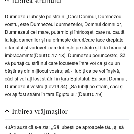
Iubirea străinului
Dumnezeu iubeşte pe străin:,,Căci Domnul, Dumnezeul
vostru, este Dumnezeul dumnezeilor, Domnul domnilor,
Dumnezeul cel mare, puternic şi înfricoşat, care nu caută
la faţa oamenilor şi nu primeşte daruri/care face dreptate
orfanului şi văduvei, care iubeşte pe străin şi-i dă hrană şi
îmbrăcăminte(Deut10.17-18). Dumnezeu porunceşte:,,Să
vă purtaţi cu străinul care locuieşte între voi ca şi cu un
băştinaş din mijlocul vostru; să -l iubiţi ca pe voi înşivă,
căci şi voi aţi fost străini în ţara Egiptului. Eu sunt Domnul,
Dumnezeul vostru.(Lev19.34) ,,Să iubiţi pe străin, căci şi
voi aţi fost străini în ţara Egiptului."(Deut10.19)
Iubirea vrăjmaşilor
43Aţi auzit că s-a zis: ,,Să iubeşti pe aproapele tău, şi să