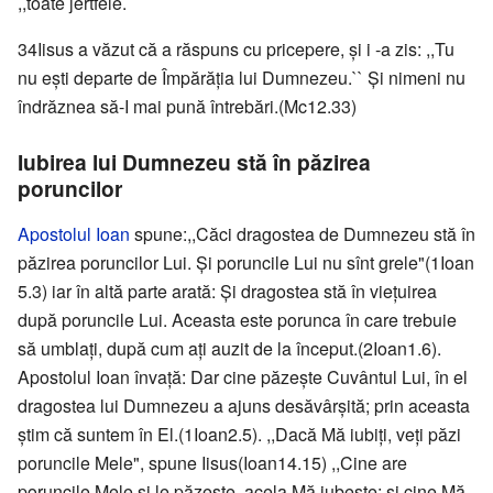
,,toate jertfele.``
34Iisus a văzut că a răspuns cu pricepere, şi i -a zis: ,,Tu
nu eşti departe de Împărăţia lui Dumnezeu.`` Şi nimeni nu
îndrăznea să-I mai pună întrebări.(Mc12.33)
Iubirea lui Dumnezeu stă în păzirea
poruncilor
Apostolul Ioan
spune:,,Căci dragostea de Dumnezeu stă în
păzirea poruncilor Lui. Şi poruncile Lui nu sînt grele"(1Ioan
5.3) iar în altă parte arată: Şi dragostea stă în vieţuirea
după poruncile Lui. Aceasta este porunca în care trebuie
să umblaţi, după cum aţi auzit de la început.(2Ioan1.6).
Apostolul Ioan învaţă: Dar cine păzeşte Cuvântul Lui, în el
dragostea lui Dumnezeu a ajuns desăvârşită; prin aceasta
ştim că suntem în El.(1Ioan2.5). ,,Dacă Mă iubiţi, veţi păzi
poruncile Mele", spune Iisus(Ioan14.15) ,,Cine are
poruncile Mele şi le păzeşte, acela Mă iubeşte; şi cine Mă