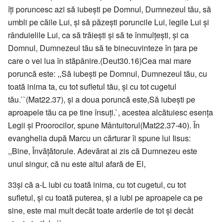
îţi poruncesc azi să iubeşti pe Domnul, Dumnezeul tău, să
umbli pe căile Lui, şi să păzeşti poruncile Lui, legile Lui şi
rânduielile Lui, ca să trăieşti şi să te înmulţeşti, şi ca
Domnul, Dumnezeul tău să te binecuvinteze în ţara pe
care o vei lua în stăpânire.(Deut30.16)Cea mai mare
poruncă este: ,,Să iubeşti pe Domnul, Dumnezeul tău, cu
toată inima ta, cu tot sufletul tău, şi cu tot cugetul
tău.``(Mat22.37), şi a doua poruncă este,Să iubeşti pe
aproapele tău ca pe tine însuţi.`, acestea alcătuiesc esenţa
Legii şi Proorocilor, spune Mântuitorul(Mat22.37-40). În
evanghelia după Marcu un cărturar îi spune lui Iisus:
,,Bine, Învăţătorule. Adevărat ai zis că Dumnezeu este
unul singur, că nu este altul afară de El,
33şi că a-L iubi cu toată inima, cu tot cugetul, cu tot
sufletul, şi cu toată puterea, şi a iubi pe aproapele ca pe
sine, este mai mult decât toate arderile de tot şi decât