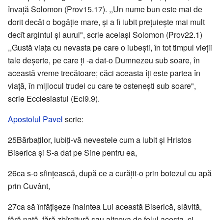
învaţă Solomon (Prov15.17). ,,Un nume bun este mai de
dorit decât o bogăţie mare, şi a fi iubit preţuieşte mai mult
decît argintul şi aurul", scrie acelaşi Solomon (Prov22.1)
,,Gustă viaţa cu nevasta pe care o iubeşti, în tot timpul vieţii
tale deşerte, pe care ţi -a dat-o Dumnezeu sub soare, în
această vreme trecătoare; căci aceasta îţi este partea în
viaţă, în mijlocul trudei cu care te osteneşti sub soare",
scrie Ecclesiastul (Ecl9.9).
Apostolul Pavel
scrie:
25Bărbaţilor, iubiţi-vă nevestele cum a iubit şi Hristos
Biserica şi S-a dat pe Sine pentru ea,
26ca s-o sfinţească, după ce a curăţit-o prin botezul cu apă
prin Cuvânt,
27ca să înfăţişeze înaintea Lui această Biserică, slăvită,
fără pată, fără zbîrcitură sau altceva de felul acesta, ci