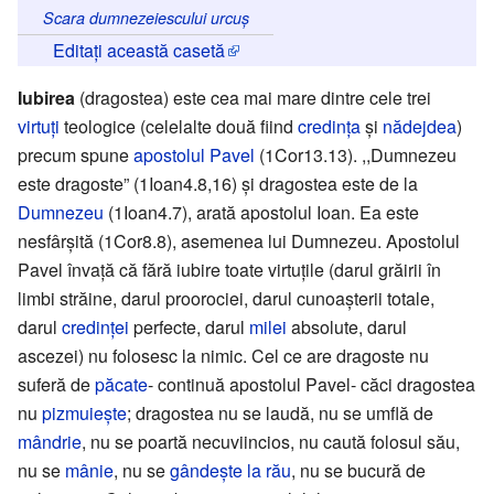
Scara dumnezeiescului urcuș
Editați această casetă
Iubirea
(dragostea) este cea mai mare dintre cele trei
virtuţi
teologice (celelalte două fiind
credinţa
şi
nădejdea
)
precum spune
apostolul Pavel
(1Cor13.13). ,,Dumnezeu
este dragoste” (1Ioan4.8,16) şi dragostea este de la
Dumnezeu
(1Ioan4.7), arată apostolul Ioan. Ea este
nesfârşită (1Cor8.8), asemenea lui Dumnezeu. Apostolul
Pavel învaţă că fără iubire toate virtuţile (darul grăirii în
limbi străine, darul proorociei, darul cunoaşterii totale,
darul
credinţei
perfecte, darul
milei
absolute, darul
ascezei) nu folosesc la nimic. Cel ce are dragoste nu
suferă de
păcate
- continuă apostolul Pavel- căci dragostea
nu
pizmuieşte
; dragostea nu se laudă, nu se umflă de
mândrie
, nu se poartă necuviincios, nu caută folosul său,
nu se
mânie
, nu se
gândeşte la rău
, nu se bucură de