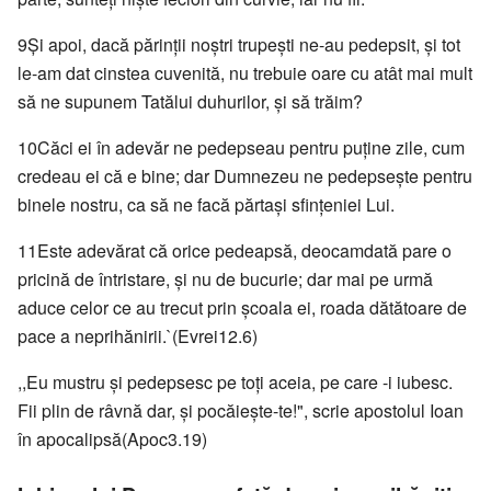
9Şi apoi, dacă părinţii noştri trupeşti ne-au pedepsit, şi tot
le-am dat cinstea cuvenită, nu trebuie oare cu atât mai mult
să ne supunem Tatălui duhurilor, şi să trăim?
10Căci ei în adevăr ne pedepseau pentru puţine zile, cum
credeau ei că e bine; dar Dumnezeu ne pedepseşte pentru
binele nostru, ca să ne facă părtaşi sfinţeniei Lui.
11Este adevărat că orice pedeapsă, deocamdată pare o
pricină de întristare, şi nu de bucurie; dar mai pe urmă
aduce celor ce au trecut prin şcoala ei, roada dătătoare de
pace a neprihănirii.`(Evrei12.6)
,,Eu mustru şi pedepsesc pe toţi aceia, pe care -i iubesc.
Fii plin de râvnă dar, şi pocăieşte-te!", scrie apostolul Ioan
în apocalipsă(Apoc3.19)