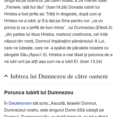
lângă ea pe ucenicul, pe care-l iubea, a zis mamei Sale:
,,Femeie, iată fiul tău!``(Ioan19.26) Dovada iubirii lui
Hristos a fost jertfa sa: Trăiţi în dragoste, după cum şi
Hristos ne-a iubit, şi S'a dat pe Sine pentru noi ,,ca un
prinos şi ca o jertfă de bun miros``, lui Dumnezeu.(Efes5.2)
,,din partea lui Iisus Hristos, martorul credincios, cel întâi
născut din morţi, Domnul împăraţilor pământului! A Lui,
care ne iubeşte, care ne -a spălat de păcatele noastre cu
sângele Său,(Apoc1.5). Hristos a mai lăsat şi porunca de a
ne iubi unii pe alţii aşa cum ne-a iubit El. (Ioan 13.34)
Iubirea lui Dumnezeu de către oameni
Porunca iubirii lui Dumnezeu
În
Deuteronom
stă scris:,,Ascultă, Israele! Domnul,
Dumnezeul nostru, este singurul Domn.5Să iubeşti pe
Domnul, Dumnezeul tău, cu toată inima ta, cu tot sufletul