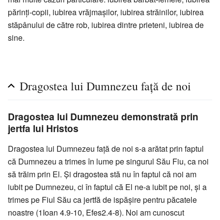
părinţi-copii, iubirea vrăjmaşilor, iubirea străinilor, iubirea
stăpânului de către rob, iubirea dintre prieteni, iubirea de
sine.
Dragostea lui Dumnezeu faţă de noi
Dragostea lui Dumnezeu demonstrată prin
jertfa lui Hristos
Dragostea lui Dumnezeu faţă de noi s-a arătat prin faptul
că Dumnezeu a trimes în lume pe singurul Său Fiu, ca noi
să trăim prin El. Şi dragostea stă nu în faptul că noi am
iubit pe Dumnezeu, ci în faptul că El ne-a iubit pe noi, şi a
trimes pe Fiul Său ca jertfă de ispăşire pentru păcatele
noastre (1Ioan 4.9-10, Efes2.4-8). Noi am cunoscut