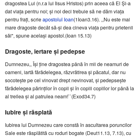
dragostea Lui (n.r.a lui Iisus Hristos) prin aceea că El Şi-a
dat viaţa pentru noi; şi noi deci trebuie să ne dăm viaţa
pentru fraţi, scrie
apostolul Ioan
(1Ioan3.16). ,,Nu este mai
mare dragoste decât să-şi dea cineva viaţa pentru prietenii
săi", spune acelaşi apostol.(Ioan 15.13)
Dragoste, iertare şi pedepse
Dumnezeu,, Îşi ţine dragostea până în mii de neamuri de
oameni, iartă fărădelegea, răzvrătirea şi păcatul, dar nu
socoteşte pe cel vinovat drept nevinovat, şi pedepseşte
fărădelegea părinţilor în copii şi în copiii copiilor lor până la
al treilea şi al patrulea neam!``(Exod34.7)
Iubire şi răsplată
Iubirea lui Dumnezeu care constă în ascultarea poruncilor
Sale este răsplătită cu roduri bogate (Deut11.13, 7.13), cu