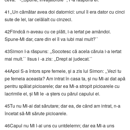
41,,Un cămătar avea doi datornici: unul îi era dator cu cinci
sute de lei, iar celălalt cu cinzeci.
42Fiindcă n-aveau cu ce plăti, i-a iertat pe amândoi.
Spune-Mi dar, care din ei îl va iubi mai mult?``
43Simon I-a răspuns: ,,Socotesc că acela căruia i-a iertat
mai mult.`` Iisus i -a zis: ,,Drept ai judecat.``
44Apoi S-a întors spre femeie, şi a zis lui Simon: ,,Vezi tu
pe femeia aceasta? Am intrat în casa ta, şi nu Mi-ai dat apă
pentru spălat picioarele; dar ea Mi-a stropit picioarele cu
lacrimile ei, şi Mi le -a şters cu părul capului ei.
45Tu nu Mi-ai dat sărutare; dar ea, de când am intrat, n-a
încetat să-Mi sărute picioarele.
46Capul nu Mi l-ai uns cu untdelemn; dar ea Mi-a uns