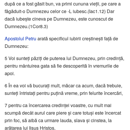
după ce a fost găsit bun, va primi cununa vieţii, pe care a
făgăduit-o Dumnezeu celor ce -L iubesc.(Iac1.12) Dar
dacă iubeşte cineva pe Dumnezeu, este cunoscut de
Dumnezeu.(1Cor8.3)
Apostolul Petru
arată specificul iubirii creştineşti faţă de
Dumnezeu:
5 Voi sunteţi păziţi de puterea lui Dumnezeu, prin credinţă,
pentru mântuirea gata să fie descoperită în vremurile de
apoi.
6 În ea voi vă bucuraţi mult, măcar ca acum, dacă trebuie,
sunteţi întristaţi pentru puţină vreme, prin felurite încercări,
7 pentru ca încercarea credinţei voastre, cu mult mai
scumpă decât aurul care piere şi care totuşi este încercat
prin foc, să aibă ca urmare lauda, slava şi cinstea, la
arătarea lui Iisus Hristos,