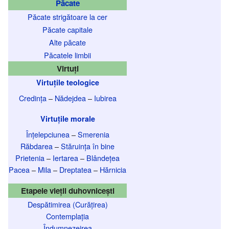
Păcate
Păcate strigătoare la cer
Păcate capitale
Alte păcate
Păcatele limbii
Virtuți
Virtuțile teologice
Credința
–
Nădejdea
–
Iubirea
Virtuțile morale
Înțelepciunea
–
Smerenia
Răbdarea
–
Stăruința în bine
Prietenia
–
Iertarea
–
Blândețea
Pacea
–
Mila
–
Dreptatea
–
Hărnicia
Etapele vieții duhovnicești
Despătimirea (Curățirea)
Contemplația
Îndumnezeirea