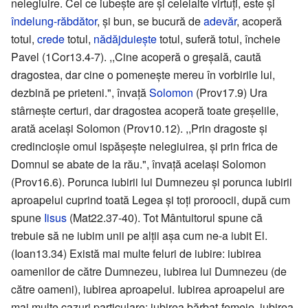
nelegiuire. Cel ce iubeşte are şi celelalte virtuţi, este şi
îndelung-răbdător
, şi bun, se bucură de
adevăr
, acoperă
totul,
crede
totul,
nădăjduieşte
totul, suferă totul, încheie
Pavel (1Cor13.4-7). ,,Cine acoperă o greşală, caută
dragostea, dar cine o pomeneşte mereu în vorbirile lui,
dezbină pe prieteni.", învaţă
Solomon
(Prov17.9) Ura
stârneşte certuri, dar dragostea acoperă toate greşelile,
arată acelaşi Solomon (Prov10.12). ,,Prin dragoste şi
credincioşie omul ispăşeşte nelegiuirea, şi prin frica de
Domnul se abate de la rău.", învaţă acelaşi Solomon
(Prov16.6). Porunca iubirii lui Dumnezeu şi porunca iubirii
aproapelui cuprind toată Legea şi toţi proroocii, după cum
spune
Iisus
(Mat22.37-40). Tot Mântuitorul spune că
trebuie să ne iubim unii pe alţii aşa cum ne-a iubit El.
(Ioan13.34) Există mai multe feluri de iubire: iubirea
oamenilor de către Dumnezeu, iubirea lui Dumnezeu (de
către oameni), iubirea aproapelui. Iubirea aproapelui are
mai multe cazuri particulare: iubirea bărbat-femeie, iubirea