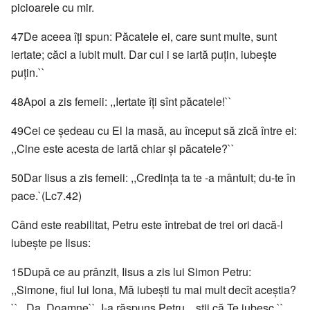
picioarele cu mir.
47De aceea îţi spun: Păcatele ei, care sunt multe, sunt
iertate; căci a iubit mult. Dar cui i se iartă puţin, iubeşte
puţin.``
48Apoi a zis femeii: ,,Iertate îţi sînt păcatele!``
49Cei ce şedeau cu El la masă, au început să zică între ei:
,,Cine este acesta de iartă chiar şi păcatele?``
50Dar Iisus a zis femeii: ,,Credinţa ta te -a mântuit; du-te în
pace.`(Lc7.42)
Când este reabilitat, Petru este întrebat de trei ori dacă-l
iubeşte pe Iisus:
15După ce au prânzit, Iisus a zis lui Simon Petru:
,,Simone, fiul lui Iona, Mă iubeşti tu mai mult decît aceştia?
`` ,,Da, Doamne``, I-a răspuns Petru, ,,ştii că Te iubesc.``