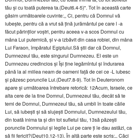
tău şi cu toată puterea ta.(Deut6.4-5)". Tot în această carte
găsim următoarele cuvinte:,, Ci, pentru că Domnul vă
iubeşte, pentru că a vrut să ţină jurământul pe care l -a
făcut părinţilor voştri, pentru aceea v-a scos Domnul cu
mâna Lui puternică, şi v-a izbăvit din casa robiei, din mâna
Lui Faraon, împăratul Egiptului.Să ştii dar că Domnul,
Dumnezeul tău, este singurul Dumnezeu. El este un
Dumnezeu credincios şi Îşi ţine legămîntul şi îndurarea
până la al miilea neam de oameni faţă de cei ce -L iubesc
şi păzesc poruncile Lui.(Deut7.8-9). Tot în Deuteronom
apare şi următoarea întrebare retorică: 12Acum, Israele, ce
alta cere de la tine Domnul, Dumnezeul tău, decât să te
temi de Domnul, Dumnezeul tău, să umbli în toate căile
Lui, să iubeşti şi să slujeşti Domnului, Dumnezeului tău,
din toată inima ta şi din tot sufletul tău, 13să păzeşti
poruncile Domnului şi legile Lui pe care ţi le dau astăzi, ca
să fii fericit?(Deut10.12-13). În altă parte este scris:,, Căci