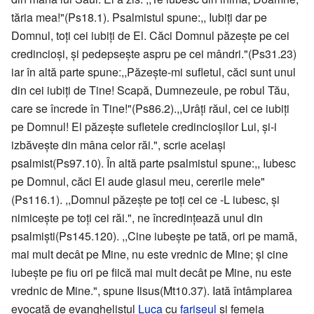
tăria mea!"(Ps18.1). Psalmistul spune:,, Iubiţi dar pe
Domnul, toţi cei iubiţi de El. Căci Domnul păzeşte pe cei
credincioşi, şi pedepseşte aspru pe cei mândri."(Ps31.23)
iar în altă parte spune:,,Păzeşte-mi sufletul, căci sunt unul
din cei iubiţi de Tine! Scapă, Dumnezeule, pe robul Tău,
care se încrede în Tine!"(Ps86.2).,,Urâţi răul, cei ce iubiţi
pe Domnul! El păzeşte sufletele credincioşilor Lui, şi-i
izbăveşte din mâna celor răi.", scrie acelaşi
psalmist(Ps97.10). În altă parte psalmistul spune:,, Iubesc
pe Domnul, căci El aude glasul meu, cererile mele"
(Ps116.1). ,,Domnul păzeşte pe toţi cei ce -L iubesc, şi
nimiceşte pe toţi cei răi.", ne încredinţează unul din
psalmişti(Ps145.120). ,,Cine iubeşte pe tată, ori pe mamă,
mai mult decât pe Mine, nu este vrednic de Mine; şi cine
iubeşte pe fiu ori pe fiică mai mult decât pe Mine, nu este
vrednic de Mine.", spune Iisus(Mt10.37). Iată întâmplarea
evocată de evanghelistul
Luca
cu
fariseul
şi femeia