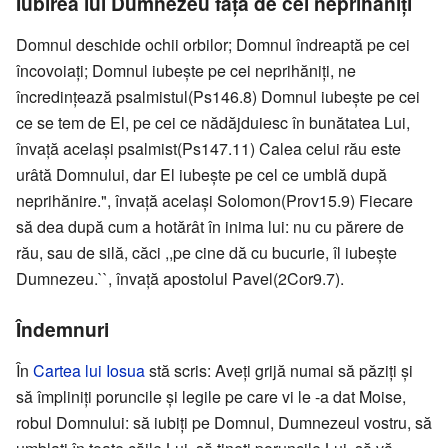
Iubirea lui Dumnezeu faţă de cei neprihăniţi
Domnul deschide ochii orbilor; Domnul îndreaptă pe cei
încovoiaţi; Domnul iubeşte pe cei neprihăniţi, ne
încredinţează psalmistul(Ps146.8) Domnul iubeşte pe cei
ce se tem de El, pe cei ce nădăjduiesc în bunătatea Lui,
învaţă acelaşi psalmist(Ps147.11) Calea celui rău este
urâtă Domnului, dar El iubeşte pe cel ce umblă după
neprihănire.", învaţă acelaşi Solomon(Prov15.9) Fiecare
să dea după cum a hotărât în inima lui: nu cu părere de
rău, sau de silă, căci ,,pe cine dă cu bucurie, îl iubeşte
Dumnezeu.``, învaţă apostolul Pavel(2Cor9.7).
Îndemnuri
În
Cartea lui Iosua
stă scris: Aveţi grijă numai să păziţi şi
să împliniţi poruncile şi legile pe care vi le -a dat Moise,
robul Domnului: să iubiţi pe Domnul, Dumnezeul vostru, să