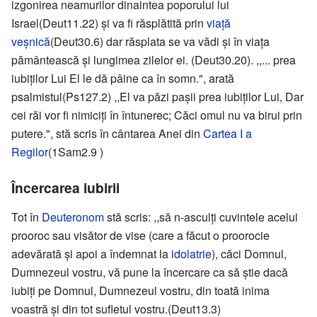
izgonirea neamurilor dinaintea poporului lui
Israel(Deut11.22) şi va fi răsplătită prin
viaţă
veşnică
(Deut30.6) dar răsplata se va vădi şi în viaţa
pământească şi lungimea zilelor ei. (Deut30.20). ,,... prea
iubiţilor Lui El le dă pâine ca în somn.", arată
psalmistul(Ps127.2) ,,El va păzi paşii prea iubiţilor Lui, Dar
cei răi vor fi nimiciţi în întunerec; Căci omul nu va birui prin
putere.", stă scris în cântarea Anei din
Cartea I a
Regilor
(1Sam2.9 )
Încercarea iubirii
Tot în
Deuteronom
stă scris: ,,să n-asculţi cuvintele acelui
prooroc sau visător de vise (care a făcut o proorocie
adevărată şi apoi a îndemnat la
idolatrie
), căci Domnul,
Dumnezeul vostru, vă pune la încercare ca să ştie dacă
iubiţi pe Domnul, Dumnezeul vostru, din toată inima
voastră şi din tot sufletul vostru.(Deut13.3)