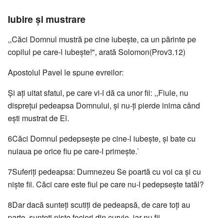
Iubire şi mustrare
,,Căci Domnul mustră pe cine iubeşte, ca un părinte pe
copilul pe care-l iubeşte!", arată Solomon(Prov3.12)
Apostolul Pavel le spune evreilor:
Şi aţi uitat sfatul, pe care vi-l dă ca unor fii: ,,Fiule, nu
dispreţui pedeapsa Domnului, şi nu-ţi pierde inima când
eşti mustrat de El.
6Căci Domnul pedepseşte pe cine-l iubeşte, şi bate cu
nuiaua pe orice fiu pe care-l primeşte.`
7Suferiţi pedeapsa: Dumnezeu Se poartă cu voi ca şi cu
nişte fii. Căci care este fiul pe care nu-l pedepseşte tatăl?
8Dar dacă sunteţi scutiţi de pedeapsă, de care toţi au
parte, sunteţi nişte feciori din curvie, iar nu fii.