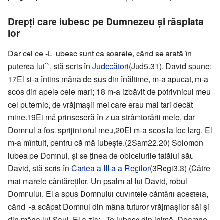
Drepţi care iubesc pe Dumnezeu şi răsplata
lor
Dar cei ce -L iubesc sunt ca soarele, când se arată în
puterea lui``, stă scris în
Judecători
(Jud5.31). David spune:
17El şi-a întins mâna de sus din înălţime, m-a apucat, m-a
scos din apele cele mari; 18 m-a izbăvit de potrivnicul meu
cel puternic, de vrăjmaşii mei care erau mai tari decât
mine.19Ei mă prinseseră în ziua strâmtorării mele, dar
Domnul a fost sprijinitorul meu,20El m-a scos la loc larg. El
m-a mîntuit, pentru că mă iubeşte.(2Sam22.20) Solomon
iubea pe Domnul, şi se ţinea de obiceiurile tatălui său
David, stă scris în
Cartea a III-a a Regilor
(3Regi3.3) (Către
mai marele cântăreţilor. Un psalm al lui David, robul
Domnului. El a spus Domnului cuvintele cântării acesteia,
când l-a scăpat Domnul din mâna tuturor vrăjmaşilor săi şi
din mâna lui Saul. El a zis: ,,Te iubesc din inimă, Doamne,