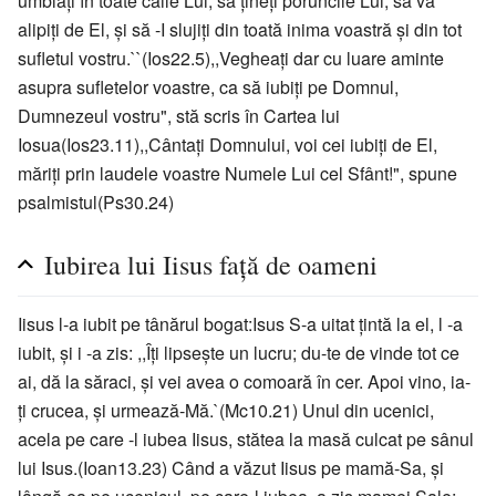
umblaţi în toate căile Lui, să ţineţi poruncile Lui, să vă
alipiţi de El, şi să -I slujiţi din toată inima voastră şi din tot
sufletul vostru.``(Ios22.5),,Vegheaţi dar cu luare aminte
asupra sufletelor voastre, ca să iubiţi pe Domnul,
Dumnezeul vostru", stă scris în Cartea lui
Iosua(Ios23.11),,Cântaţi Domnului, voi cei iubiţi de El,
măriţi prin laudele voastre Numele Lui cel Sfânt!", spune
psalmistul(Ps30.24)
Iubirea lui Iisus faţă de oameni
Iisus l-a iubit pe tânărul bogat:Isus S-a uitat ţintă la el, l -a
iubit, şi i -a zis: ,,Îţi lipseşte un lucru; du-te de vinde tot ce
ai, dă la săraci, şi vei avea o comoară în cer. Apoi vino, ia-
ţi crucea, şi urmează-Mă.`(Mc10.21) Unul din ucenici,
acela pe care -l iubea Iisus, stătea la masă culcat pe sânul
lui Isus.(Ioan13.23) Când a văzut Iisus pe mamă-Sa, şi