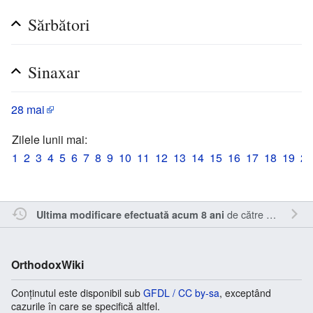
Sărbători
Sinaxar
28 mai
Zilele lunii mai:
1
2
3
4
5
6
7
8
9
10
11
12
13
14
15
16
17
18
19
20
de către
Cristianm
.
Ultima modificare efectuată acum 8 ani
OrthodoxWiki
Conținutul este disponibil sub
GFDL / CC by-sa
, exceptând
cazurile în care se specifică altfel.