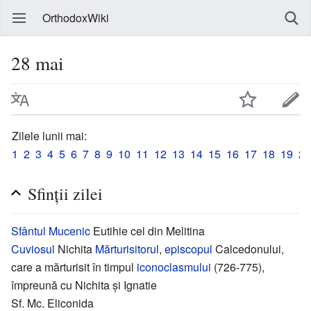
OrthodoxWiki
28 mai
Zilele lunii mai:
1
2
3
4
5
6
7
8
9
10
11
12
13
14
15
16
17
18
19
20
Sfinții zilei
Sfântul
Mucenic
Eutihie cel din Melitina
Cuviosul
Nichita
Mărturisitorul
,
episcopul
Calcedonului,
care a mărturisit în timpul
iconoclasmului
(726-775),
împreună cu Nichita și Ignatie
Sf. Mc. Eliconida