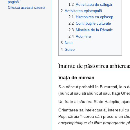
pagină
1.2
Activitatea de călugăr
Citează această pagină
2
Activitatea episcopală
2.1
Hirotonirea ca episcop
2.2
Contribuțiile culturale
2.3
Mineiele de la Râmnic
2.4
Adormire
3
Note
4
Surse
Înainte de păstorirea arhierea
Viața de mirean
S-a născut probabil în București, la o d
(bunicul sau străbunicul său, hagi Gheo
Un frate al său era State Halepliu, ajun
Orientarea sa intelectuală, interesul c
Pop, căruia îi cerea să-i procure un
Dic
encyclopédique du libre propagande p