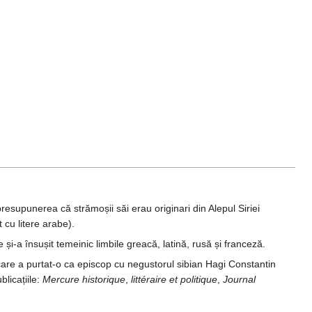
resupunerea că strămoșii săi erau originari din Alepul Siriei
cu litere arabe).
și-a însușit temeinic limbile greacă, latină, rusă și franceză.
 care a purtat-o ca episcop cu negustorul sibian Hagi Constantin
blicațiile:
Mercure historique
,
littéraire et politique
,
Journal