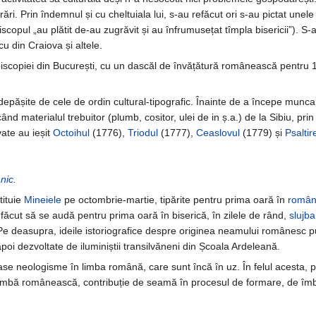
ri. Prin îndemnul și cu cheltuiala lui, s-au refăcut ori s-au pictat unele
copul „au plătit de-au zugrăvit și au înfrumusețat tîmpla bisericii”). S-
u din Craiova și altele.
scopiei din București, cu un dascăl de învățătură românească pentru 1
depășite de cele de ordin cultural-tipografic. Înainte de a începe munca
 materialul trebuitor (plumb, cositor, ulei de in ș.a.) de la Sibiu, pri
vate au ieșit
Octoihul
(1776),
Triodul
(1777),
Ceaslovul
(1779) și
Psaltir
nic
.
tituie
Mineiele
pe octombrie-martie, tipărite pentru prima oară în
român
 făcut să se audă pentru prima oară în biserică, în zilele de rând,
slujba
 Pe deasupra, ideile istoriografice despre originea neamului românesc p
 apoi dezvoltate de iluminiștii transilvăneni din Școala Ardeleană.
e neologisme în limba română, care sunt încă în uz. În felul acesta, pe 
bă românească, contribuție de seamă în procesul de formare, de îmbog