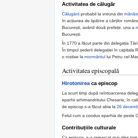
Activitatea de călugăr
Călugărit
probabil la vreuna din
mănăsti
în acțiunea de tipărire a cărților româ
București, având două prefețe, una a
m
București.
În 1770 a făcut parte din delegația Țări
În timpul șederii delegației în capitala 
o rostise la
mormântul
lui Petru cel Ma
Activitatea episcopală
Hirotonirea
ca episcop
La scurt timp după reîntoarcerea deleg
eparhii arhimandritului Chesarie, în cal
de episcop s-a făcut abia la
26 decemb
Felul cum a condus eparhia de peste Olt,
Contribuțiile culturale
Ca episcop, s-a remarcat mai ales prin a