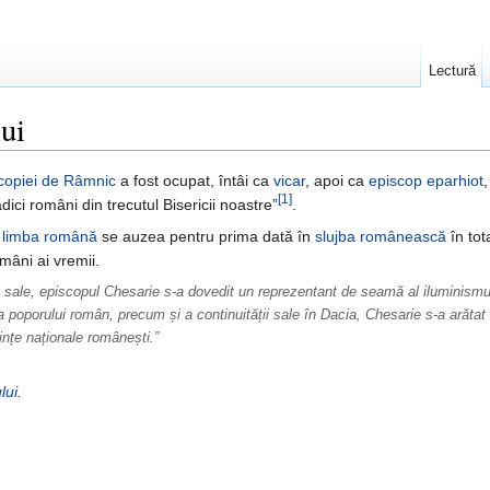
Lectură
ui
copiei de Râmnic
a fost ocupat, întâi ca
vicar
, apoi ca
episcop eparhiot
[1]
ădici români din trecutul Bisericii noastre”
.
ă
limba română
se auzea pentru prima dată în
slujba românească
în tot
omâni ai vremii.
ii sale, episcopul Chesarie s-a dovedit un reprezentant de seamă al iluminismulu
i a poporului român, precum și a continuității sale în Dacia, Chesarie s-a arătat 
ințe naționale românești.”
lui
.