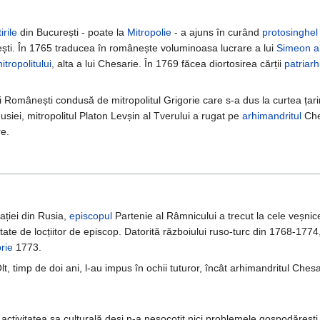
rile
din București - poate la
Mitropolie
- a ajuns în curând
protosinghel
nești. În 1765 traducea în românește voluminoasa lucrare a lui
Simeon al
itropolitului
, alta a lui Chesarie. În 1769 făcea diortosirea cărții
patriarh
i Românești condusă de mitropolitul Grigorie care s-a dus la curtea țarin
Rusiei, mitropolitul Platon Levșin al Tverului a rugat pe
arhimandritul
Ches
re.
ației din Rusia,
episcopul
Partenie al Râmnicului a trecut la cele veșnice
itate de locțiitor de episcop. Datorită războiului ruso-turc din 1768-1774
rie
1773.
 timp de doi ani, l-au impus în ochii tuturor, încât arhimandritul Chesa
ctivitatea sa culturală deși n-a nesocotit nici problemele gospodărești. A