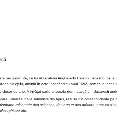
scă
ată necunoscută, ca fiu al zarafului Anghelachi Halepliu. Acest duce la p
rghe Halepliu, amintit în acte începând cu anul 1693, semna la început 
s clucer de arie. A învățat carte la școala domnească din București unde 
u care urmărea ideile iluministe din Apus, rezultă din corespondența pe
tionnaire raisonnée des sciences, des arts et des métiers
, precum și pu
hilosophique
etc.