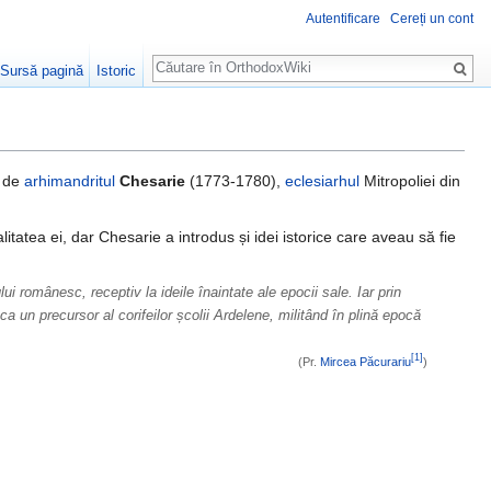
Autentificare
Cereți un cont
Căutare
Sursă pagină
Istoric
, de
arhimandritul
Chesarie
(1773-1780),
eclesiarhul
Mitropoliei din
alitatea ei, dar Chesarie a introdus și idei istorice care aveau să fie
i românesc, receptiv la ideile înaintate ale epocii sale. Iar prin
ca un precursor al corifeilor școlii Ardelene, militând în plină epocă
[1]
(Pr.
Mircea Păcurariu
)