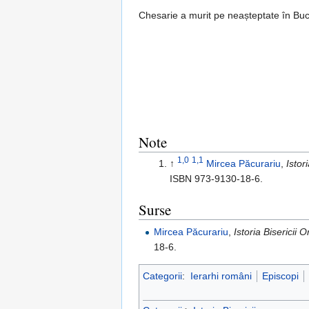
Chesarie a murit pe neașteptate în Buc
Note
1,0
1,1
↑
Mircea Păcurariu
,
Istor
ISBN 973-9130-18-6.
Surse
Mircea Păcurariu
,
Istoria Biserici
18-6.
Categorii
:
Ierarhi români
Episcopi