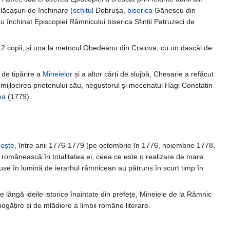
 lăcașuri de închinare (
schitul
Dobrușa,
biserica
Gănescu din
au închinat Episcopiei Râmnicului biserica Sfinții Patruzeci de
2 copii, și una la metocul Obedeanu din Craiova, cu un dascăl de
 de tipărire a
Mineielor
și a altor cărți de slujbă, Chesarie a refăcut
n mijlocirea prietenului său, negustorul și mecenatul Hagi Constatin
ea
(1779).
ește
, între anii 1776-1779 (pe octombrie în 1776, noiembrie 1778,
românească în totalitatea ei, ceea ce este o realizare de mare
use în lumină de ierarhul râmnicean au pătruns în scurt timp în
lângă ideile istorice înaintate din prefețe, Mineiele de la Râmnic
ățire și de mlădiere a limbii române literare.