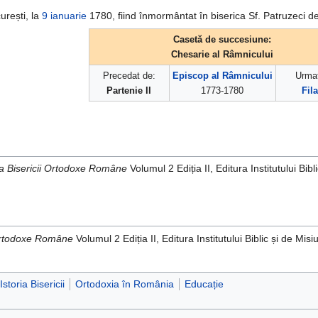
urești, la
9 ianuarie
1780, fiind înmormântat în biserica Sf. Patruzeci d
Casetă de succesiune:
Chesarie al Râmnicului
Precedat de:
Episcop al Râmnicului
Urmat
Partenie II
1773-1780
Fila
ia Bisericii Ortodoxe Române
Volumul 2 Ediția II, Editura Institutului Bi
i Ortodoxe Române
Volumul 2 Ediția II, Editura Institutului Biblic și de 
Istoria Bisericii
Ortodoxia în România
Educație