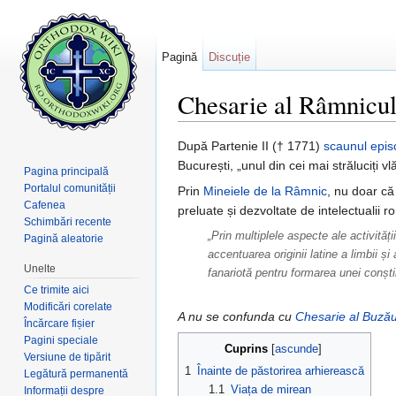
Pagină
Discuție
Chesarie al Râmnicul
Salt la:
navigare
,
căutare
După Partenie II († 1771)
scaunul
epis
București, „unul din cei mai străluciți vl
Pagina principală
Portalul comunității
Prin
Mineiele de la Râmnic
, nu doar c
Cafenea
preluate și dezvoltate de intelectualii r
Schimbări recente
„Prin multiplele aspecte ale activităț
Pagină aleatorie
accentuarea originii latine a limbii ș
Unelte
fanariotă pentru formarea unei conști
Ce trimite aici
Modificări corelate
A nu se confunda cu
Chesarie al Buzău
Încărcare fișier
Pagini speciale
Cuprins
[
ascunde
]
Versiune de tipărit
1
Înainte de păstorirea arhierească
Legătură permanentă
1.1
Viața de mirean
Informații despre