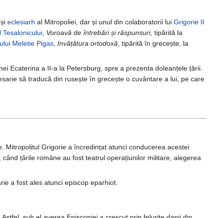
și
eclesiarh
al Mitropoliei, dar și unul din colaboratorii lui
Grigorie II
 Tesalonicului
,
Voroavă de întrebări și răspunsuri
, tipărită la
ului
Meletie Pigas
,
Invățătura ortodoxă
, tipărită în grecește, la
ei Ecaterina a II-a la Petersburg, spre a prezenta doleanțele țării.
arie să traducă din rusește în grecește o cuvântare a lui, pe care
. Mitropolitul Grigorie a încredințat atunci conducerea acestei
, când țările române au fost teatrul operațiunilor militare, alegerea
rie a fost ales atunci episcop eparhiot.
stfel, sub el averea Episcopiei a crescut prin felurite danii din