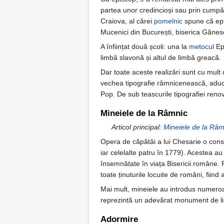
partea unor credincioși sau prin cumpără
Craiova, al cărei
pomelnic
spune că epis
Mucenici din București, biserica Gănesc
A înființat două școli: una la
metocul
Epi
limbă slavonă și altul de limbă greacă.
Dar toate aceste realizări sunt cu mult 
vechea tipografie râmnicenească, aducând
Pop. De sub teascurile tipografiei reno
Mineiele de la Râmnic
Articol principal:
Mineiele de la Râm
Opera de căpătâi a lui Chesarie o cons
iar celelalte patru în 1779). Acestea au
însemnătate în viața Bisericii române.
toate ținuturile locuite de români, fiind
Mai mult, mineiele au introdus numeroas
reprezintă un adevărat monument de lim
Adormire