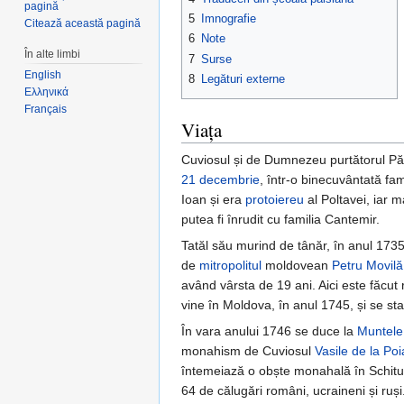
pagină
5
Imnografie
Citează această pagină
6
Note
În alte limbi
7
Surse
English
8
Legături externe
Ελληνικά
Français
Viața
Cuviosul și de Dumnezeu purtătorul Păr
21 decembrie
, într-o binecuvântată fam
Ioan și era
protoiereu
al Poltavei, iar 
putea fi înrudit cu familia Cantemir.
Tatăl său murind de tânăr, în anul 1735
de
mitropolitul
moldovean
Petru Movilă
având vârsta de 19 ani. Aici este făcu
vine în Moldova, în anul 1745, și se sta
În vara anului 1746 se duce la
Muntele
monahism de Cuviosul
Vasile de la Po
întemeiază o obște monahală în Schitul
64 de călugări români, ucraineni și ruși