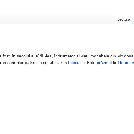
Lectură
 fost, în secolul al XVIII-lea, îndrumător al vieții monahale din Moldova 
ea scrierilor patristice și publicarea
Filocaliei
. Este
prăznuit
la
15 noie