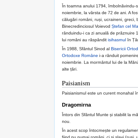
În toamna anului 1794, îmbolnăvindu-se
noiembrie, la vârsta de 72 de ani. A fo
călugări români, ruși, ucraineni, greci,
Binecredinciosul Voievod
Ștefan cel Ma
rânduindu-i ca zi anuală de prăznuire 15
lui români au răspândit
isihasmul
în Țăr
În 1988, Sfântul Sinod al
Bisericii Ort
Ortodoxe Române
i-a rânduit pomenire
noiembrie. La mormântul lui de la Mănăs
alte țări.
Paisianism
Paisianismul este un curent monahal înn
Dragomirna
Întors din Sfântul Munte și stabilit la 
nou.
În acest scop întocmește un regulament (
fiind nu numai români, ci și slavi (ruși,