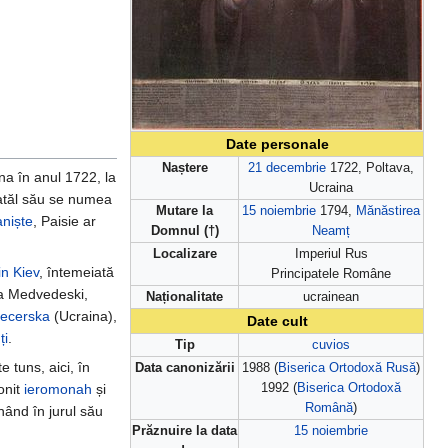
Date personale
Naștere
21 decembrie
1722, Poltava,
na în anul 1722, la
Ucraina
 Tatăl său se numea
Mutare la
15 noiembrie
1794,
Mănăstirea
niște
, Paisie ar
Domnul (†)
Neamț
Localizare
Imperiul Rus
n Kiev
, întemeiată
Principatele Române
ea Medvedeski,
Naționalitate
ucrainean
Pecerska
(Ucraina),
Date cult
ți
.
Tip
cuvios
e tuns, aici, în
Data canonizării
1988 (
Biserica Ortodoxă Rusă
)
onit
ieromonah
și
1992 (
Biserica Ortodoxă
Română
)
nând în jurul său
Prăznuire la data
15 noiembrie