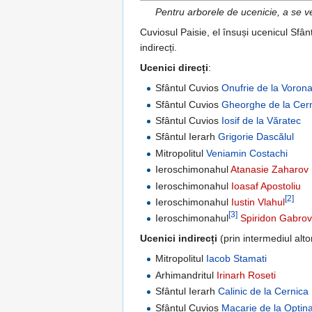
Pentru arborele de ucenicie, a se 
Cuviosul Paisie, el însuși ucenicul Sfâ
indirecți.
Ucenici direcți
:
Sfântul Cuvios
Onufrie de la Voron
Sfântul Cuvios
Gheorghe de la Cer
Sfântul Cuvios
Iosif de la Văratec
Sfântul Ierarh
Grigorie Dascălul
Mitropolitul
Veniamin Costachi
Ieroschimonahul
Atanasie Zaharov
Ieroschimonahul
Ioasaf Apostoliu
[2]
Ieroschimonahul
Iustin Vlahul
[3]
Ieroschimonahul
Spiridon Gabrov
Ucenici indirecți
(prin intermediul alto
Mitropolitul
Iacob Stamati
Arhimandritul
Irinarh Roseti
Sfântul Ierarh
Calinic de la Cernica
Sfântul Cuvios
Macarie de la Optin