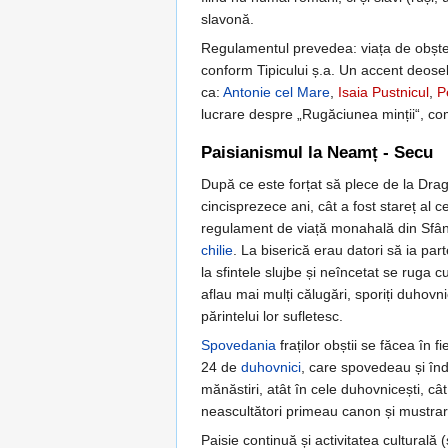
slavonă.
Regulamentul prevedea: viața de obște, 
conform Tipicului ș.a. Un accent deosebit
ca:
Antonie cel Mare
,
Isaia Pustnicul
,
P
lucrare despre „Rugăciunea minții“, co
Paisianismul la Neamț - Secu
După ce este forțat să plece de la Drag
cincisprezece ani, cât a fost stareț al 
regulament de viață monahală din Sfântu
chilie
. La biserică erau datori să ia parte
la sfintele slujbe și neîncetat se ruga c
aflau mai mulți călugări, sporiți duhovn
părintelui lor sufletesc.
Spovedania
fraților obștii se făcea în f
24 de
duhovnici
, care spovedeau și în
mănăstiri, atât în cele duhovnicești, câ
neascultători primeau canon și mustrar
Paisie continuă și activitatea culturală (s