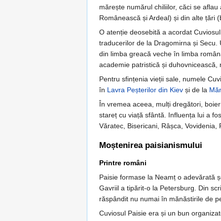
mărește numărul chiliilor, căci se aflau
Românească și Ardeal) și din alte țări (bu
O atenție deosebită a acordat Cuviosul Pa
traducerilor de la Dragomirna și Secu. Un
din limba greacă veche în limba română,
academie patristică și duhovnicească, n
Pentru sfințenia vieții sale, numele Cu
în
Lavra Peșterilor din Kiev
și de la
Măn
În vremea aceea, mulți dregători, boieri
stareț cu viață sfântă. Influența lui a
Văratec, Bisericani, Râșca, Vovidenia,
Moștenirea paisianismului
Printre români
Paisie formase la Neamț o adevărată școa
Gavriil a tipărit-o la Petersburg. Din sc
răspândit nu numai în mănăstirile de pe
Cuviosul Paisie era și un bun organizato