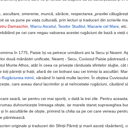
ascultare, smerenie, muncă, sărăcie, respectarea „pravilei călugărești“
 se va pune pe viața culturală, prin lecturi și traduceri din scrierile mari
etru Damaschin
,
Marcu Ascetul
,
Teodor Studitul
,
Macarie cel Mare
, etc
mbătând pe cei care negau valoarea acestei rugăciuni de bază a vieții c
omirna în 1775, Paisie își va petrece următorii ani la Secu și Neamt. A
celor două mănăstiri unificate, Neamț - Secu, Cuviosul Paisie păstrează c
l Munte Athos, atât în ceea ce privește rânduiala sfintelor slujbe, cât 
 toți părinții și frații, afară de cei bolnavi sau cei trimiși la ascultări. M
u
Rugăciunea inimii
, vărsând în taină multe lacrimi. În obștea Cuviosulu
icește, care aveau darul lacrimilor și al neîncetatei rugăciuni, căutând s
iecare seară, iar pentru cei mai sporiți, o dată la trei zile. Pentru aceast
drumau duhovnicește întreaga obște, iar marele stareț supraveghea bu
t și în ascultările de obște, primind la chilia sa pe cei care veneau pentr
e părintească.
crieri originale și traduceri din Sfinții Părinți și marii asceți răsăriteni); 