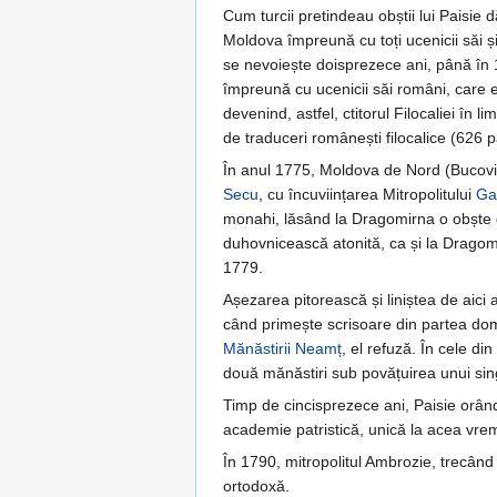
Cum turcii pretindeau obștii lui Paisie 
Moldova împreună cu toți ucenicii săi și
se nevoiește doisprezece ani, până în 
împreună cu ucenicii săi români, care era
devenind, astfel, ctitorul Filocaliei în li
de traduceri românești filocalice (626 
În anul 1775, Moldova de Nord (Bucovin
Secu
, cu încuviințarea Mitropolitului
Gav
monahi, lăsând la Dragomirna o obște d
duhovnicească atonită, ca și la Dragomi
1779.
Așezarea pitorească și liniștea de aici 
când primește scrisoare din partea domni
Mănăstirii Neamț
, el refuză. În cele di
două mănăstiri sub povățuirea unui sing
Timp de cincisprezece ani, Paisie orân
academie patristică, unică la acea vre
În 1790, mitropolitul Ambrozie, trecând
ortodoxă.