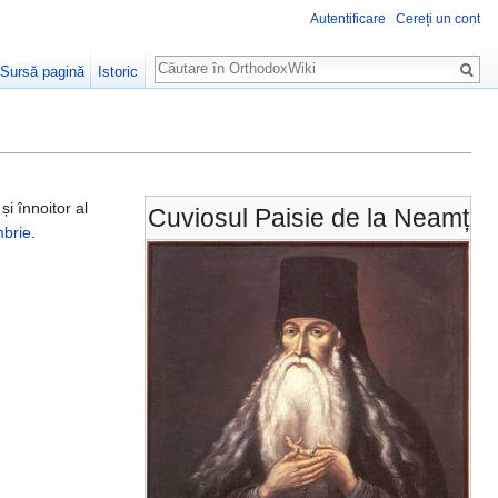
Autentificare
Cereți un cont
Căutare
Sursă pagină
Istoric
și înnoitor al
Cuviosul Paisie de la Neamț
mbrie
.