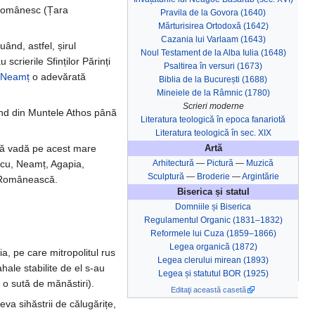
l românesc (Țara
Pravila de la Govora (1640)
Mărturisirea Ortodoxă (1642)
Cazania lui Varlaam (1643)
uând, astfel, șirul
Noul Testament de la Alba Iulia (1648)
scrierile Sfinților Părinți
Psaltirea în versuri (1673)
 Neamț
o adevărată
Biblia de la București (1688)
Mineiele de la Râmnic (1780)
Scrieri moderne
pând din Muntele Athos până
Literatura teologică în epoca fanariotă
Literatura teologică în sec. XIX
să vadă pe acest mare
Artă
Arhitectură
—
Pictură
—
Muzică
Secu, Neamț, Agapia,
Sculptură
—
Broderie
—
Argintărie
a Românească.
Biserica și statul
Domniile și Biserica
Regulamentul Organic (1831–1832)
Reformele lui Cuza (1859–1866)
Legea organică (1872)
a, pe care mitropolitul rus
Legea clerului mirean (1893)
ahale stabilite de el s-au
Legea și statutul BOR (1925)
 o sută de mănăstiri).
Editaţi această casetă
eva sihăstrii de călugărițe,