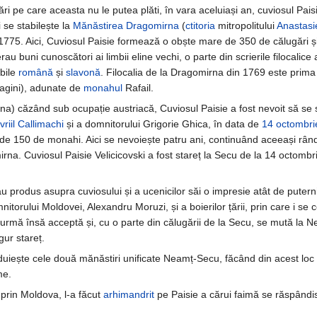
dări pe care aceasta nu le putea plăti, în vara aceluiași an, cuviosul Pais
 se stabilește la
Mănăstirea Dragomirna
(
ctitoria
mitropolitului
Anastasi
1775. Aici, Cuviosul Paisie formează o obște mare de 350 de călugări ș
u buni cunoscători ai limbii eline vechi, o parte din scrierile filocalice
mbile
română
și
slavonă
. Filocalia de la Dragomirna din 1769 este prima
pagini), adunate de
monahul
Rafail.
a) căzând sub ocupație austriacă, Cuviosul Paisie a fost nevoit să se 
riil Callimachi
și a domnitorului Grigorie Ghica, în data de
14 octombri
e 150 de monahi. Aici se nevoiește patru ani, continuând aceeași rând
rna. Cuviosul Paisie Velicicovski a fost stareț la Secu de la 14 octomb
au produs asupra cuviosului și a ucenicilor săi o impresie atât de putern
torului Moldovei, Alexandru Moruzi, și a boierilor țării, prin care i se 
n urmă însă acceptă și, cu o parte din călugării de la Secu, se mută la N
ur stareț.
duiește cele două mănăstiri unificate Neamț-Secu, făcând din acest lo
me.
 prin Moldova, l-a făcut
arhimandrit
pe Paisie a cărui faimă se răspândi