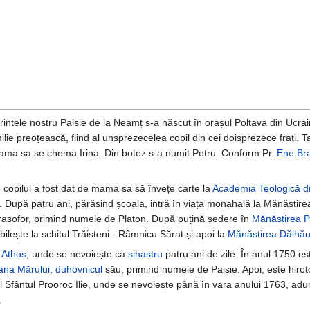
intele nostru Paisie de la Neamț s-a născut în orașul Poltava din Ucrai
ilie preoțească, fiind al unsprezecelea copil din cei doisprezece frați.
mama sa se chema Irina. Din botez s-a numit Petru. Conform Pr.
Ene Bra
 copilul a fost dat de mama sa să învețe carte la
Academia Teologică di
. După patru ani, părăsind școala, intră în viața monahală la Mănăstir
t rasofor, primind numele de Platon. După puțină ședere în
Mănăstirea 
bilește la schitul Trăisteni - Râmnicu Sărat și apoi la
Mănăstirea Dălhău
 Athos
, unde se nevoiește ca
sihastru
patru ani de zile. În anul 1750 est
iana Mărului
,
duhovnicul
său, primind numele de Paisie. Apoi, este hirot
 Sfântul Prooroc Ilie, unde se nevoiește până în vara anului 1763, adu
.