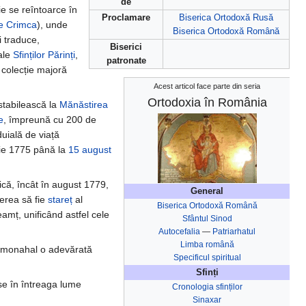
de
ie se reîntoarce în
Proclamare
Biserica Ortodoxă Rusă
e Crimca
), unde
Biserica Ortodoxă Română
i traduce,
Biserici
 ale
Sfinților Părinți
,
patronate
 colecție majoră
Acest articol face parte din seria
Ortodoxia în România
stabilească la
Mănăstirea
e
, împreună cu 200 de
uială de viață
rie 1775 până la
15 august
ică, încât în august 1779,
General
cerea să fie
stareț
al
Biserica Ortodoxă Română
eamț, unificând astfel cele
Sfântul Sinod
Autocefalia
—
Patriarhatul
Limba română
c monahal o adevărată
Specificul spiritual
Sfinți
se în întreaga lume
Cronologia sfinților
Sinaxar