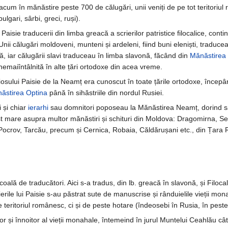
 acum în mănăstire peste 700 de călugări, unii veniți de pe tot teritoriu
lgari, sârbi, greci, ruși).
isie traducerii din limba greacă a scrierilor patristice filocalice, contin
ii călugări moldoveni, munteni și ardeleni, fiind buni eleniști, traduceau 
 iar călugării slavi traduceau în limba slavonă, făcând din
Mănăstirea
emaiîntâlnită în alte țări ortodoxe din acea vreme.
viosului Paisie de la Neamț era cunoscut în toate țările ortodoxe, înce
ăstirea Optina
până în sihăstriile din nordul Rusiei.
 și chiar
ierarhi
sau domnitori poposeau la Mănăstirea Neamț, dorind 
 fost mare asupra multor mănăstiri și schituri din Moldova: Dragomirna, 
 Pocrov, Tarcău, precum și Cernica, Robaia, Căldărușani etc., din Țar
lă de traducători. Aici s-a tradus, din lb. greacă în slavonă, și Filocali
rierile lui Paisie s-au păstrat sute de manuscrise și rânduielile vieții mon
 teritoriul românesc, ci și de peste hotare (îndeosebi în Rusia, în peste
r și înnoitor al vieții monahale, întemeind în jurul Muntelui Ceahlău cât