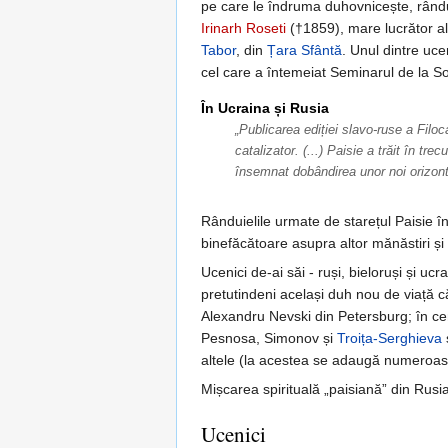
pe care le îndruma duhovnicește, rând
Irinarh Roseti
(†1859), mare lucrător al 
Tabor
, din
Țara Sfântă
. Unul dintre uce
cel care a întemeiat Seminarul de la So
În Ucraina și Rusia
„Publicarea ediției slavo-ruse a Filoca
catalizator. (...) Paisie a trăit în tre
însemnat dobândirea unor noi orizontu
Rânduielile urmate de starețul Paisie în 
binefăcătoare asupra altor mănăstiri și 
Ucenici de-ai săi - ruși, bieloruși și uc
pretutindeni același duh nou de viață că
Alexandru Nevski din Petersburg; în cen
Pesnosa, Simonov și
Troița-Serghieva
altele (la acestea se adaugă numeroase
Mișcarea spirituală „paisiană” din Rusia 
Ucenici