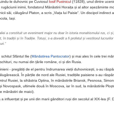
uindu-le duhovnic pe Cuviosul
Iosif Pustnicul
(†1828), unul dintre ucenic
rugăciunii inimii, fondatorul Mănăstirii Horaița și al altor așezăminte 
nicii săi, călugărul Platon, a scris „Viața lui Paisie“. Un discipol indirec
cola, Iași.
liei a constituit un eveniment major nu doar în istoria monahismului rus, ci și, î
cut, în tradiții și în Tradiție. Totuși, s-a dovedit a fi profetul și vestitorul lucru
ri.”
schitul Sfântul Ilie (
Mănăstirea Pantocrator
) și mai ales în cele trei m
schituri, nu numai din țările române, ci și din Rusia.
rainieni - pregătiți de el pentru îndrumarea vieții duhovnicești, s-au răs
lugărească. În părțile de nord ale Rusiei, tradițiile paisiene s-au răspâ
trul Rusiei, la sihăstria Optina, în mănăstirile Briansk, Pesnosa, Simono
și Novospask, ultimele două în Moscova, iar în sud, la mănăstirile Ploș
 mănăstiri de maici).
a influențat și pe unii din marii gânditori ruși din secolul al XIX-lea (F