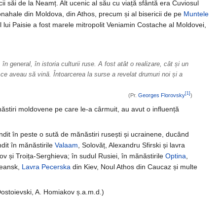
ii săi de la Neamț. Alt ucenic al său cu viață sfântă era Cuviosul
monahale din Moldova, din Athos, precum și al bisericii de pe
Muntele
t al lui Paisie a fost marele mitropolit Veniamin Costache al Moldovei,
n general, în istoria culturii ruse. A fost atât o realizare, cât și un
rilor ce aveau să vină. Întoarcerea la surse a revelat drumuri noi și a
[1]
(Pr.
Georges Florovsky
)
ănăstiri moldovene pe care le-a cârmuit, au avut o influență
pândit în peste o sută de mănăstiri rusești și ucrainene, ducând
ndit în mănăstirile
Valaam
, Solovăț, Alexandru Sfirski și lavra
v și Troița-Serghieva; în sudul Rusiei, în mănăstirile
Optina
,
teansk,
Lavra Pecerska
din Kiev, Noul Athos din Caucaz și multe
. Dostoievski, A. Homiakov ș.a.m.d.)