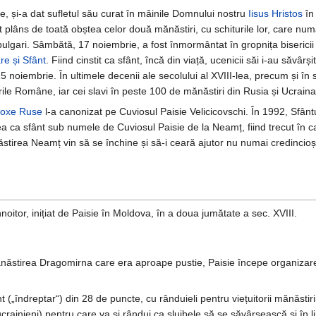
, și-a dat sufletul său curat în mâinile Domnului nostru
Iisus Hristos
în 
st plâns de toată obștea celor două mănăstiri, cu schiturile lor, care n
 bulgari. Sâmbătă, 17 noiembrie, a fost înmormântat în gropnița bisericii 
re și Sfânt
. Fiind cinstit ca sfânt, încă din viață, ucenicii săi i-au săvâr
 noiembrie. În ultimele decenii ale secolului al XVIII-lea, precum și în s
ile Române, iar cei slavi în peste 100 de mănăstiri din Rusia și Ucraina
odoxe Ruse
l-a canonizat pe Cuviosul Paisie Velicicovschi. În 1992, Sfânt
a ca sfânt sub numele de Cuviosul Paisie de la Neamț, fiind trecut în c
tirea Neamț vin să se închine și să-i ceară ajutor nu numai credincioși
oitor, inițiat de Paisie în Moldova, în a doua jumătate a sec. XVIII.
mănăstirea Dragomirna care era aproape pustie, Paisie începe organizarea 
„îndreptar“) din 28 de puncte, cu rânduieli pentru viețuitorii mănăstiri
 ucrainieni) pentru care va și rândui ca slujbele să se săvârșească și în 