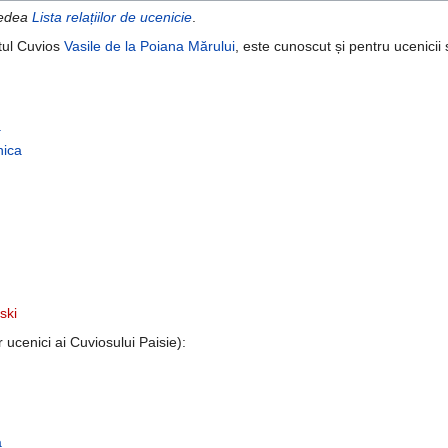
vedea
Lista relațiilor de ucenicie
.
ntul Cuvios
Vasile de la Poiana Mărului
, este cunoscut și pentru ucenicii 
a
nica
ski
r ucenici ai Cuviosului Paisie):
a