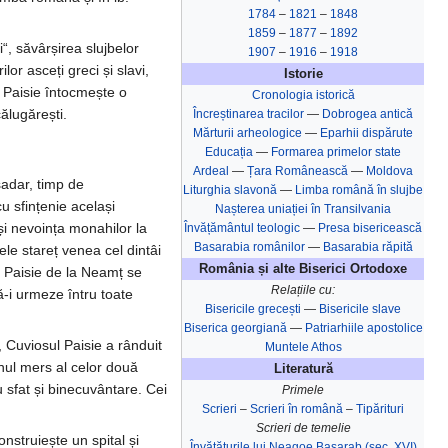
1784
–
1821
–
1848
1859
–
1877
–
1892
, săvârșirea slujbelor
1907
–
1916
–
1918
lor asceți greci și slavi,
Istorie
. Paisie întocmește o
Cronologia istorică
ălugărești.
Încreștinarea tracilor
—
Dobrogea antică
Mărturii arheologice
—
Eparhii dispărute
Educația
—
Formarea primelor state
Ardeal
—
Țara Românească
—
Moldova
șadar, timp de
Liturghia slavonă
—
Limba română în slujbe
u sfințenie același
Nașterea uniației în Transilvania‎
și nevoința monahilor la
Învățământul teologic
—
Presa bisericească
Basarabia românilor
—
Basarabia răpită
arele stareț venea cel dintâi
România și alte Biserici Ortodoxe
i Paisie de la Neamț se
Relațiile cu:
ă-i urmeze întru toate
Bisericile grecești
—
Bisericile slave
Biserica georgiană
—
Patriarhiile apostolice
a, Cuviosul Paisie a rânduit
Muntele Athos
nul mers al celor două
Literatură
u sfat și binecuvântare. Cei
Primele
Scrieri
–
Scrieri în română
–
Tipărituri
Scrieri de temelie
construiește un spital și
Învățăturile lui Neagoe Basarab (sec. XVI)