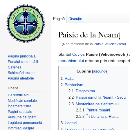
Pagină
Discuție
Paisie de la Neamț
(Redirecționat de la
Paisie Velicicovschi
)
Salt la:
navigare
,
căutare
Sfântul
Cuvios
Paisie (Velicicovschi)
a
Pagina principală
monahismului
ortodox prin redescoperir
Portalul comunității
Cafenea
Cuprins
[
ascunde
]
Schimbări recente
1
Viața
Pagină aleatorie
2
Paisianism
Unelte
2.1
Dragomirna
Ce trimite aici
2.2
Paisianismul la Neamț - Secu
Modificări corelate
2.3
Moștenirea paisianismului
Încărcare fișier
2.3.1
Printre români
Pagini speciale
2.3.2
În Ucraina și Rusia
Versiune de tipărit
Legătură permanentă
3
Ucenici
Informații despre
4
Traduceri din școala paisiană