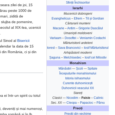
Sfinții Închisorilor
seara zilei de joi, 15
Ierarhi
umărau peste 1000 de
Mucenicii dobrogeni
mari, zidită de
Evanghelicus
–
Efrem
–
Tit și Gordian
șit slujba de pomenire,
Cărturarii munteni
ecolul al XIX-lea, ucenicii
Macarie
–
Antim
–
Grigorie Dascălul
.
Umaniștii moldoveni
Varlaam
–
Dosoftei
–
Veniamin Costachi
ul Sinod al
Bisericii
Mărturisitorii ardeleni
alendar la data de 15
Iorest
–
Sava Brancovici
–
Iosif Mărturisitorul
 din România, ci și din
Arhipăstorii moderni
Șaguna
–
Melchisedec
–
Iosif cel Milostiv
Monahism
Mănăstiri
—
Școli
—
Spitale
Începuturile monahismului
Istoria isihasmului
Curente duhovnicești
Duhovnicii veacului XX
Stareți
ei într-un spirit cu totul
Clasici —
Nicodim
–
Paisie
–
Calinic
Sec. XX —
Cleopa
–
Papacioc
–
Pârvu
i, deveniți și mai numeroși,
Preoți
Preoții din vechime
limba română și în lb.