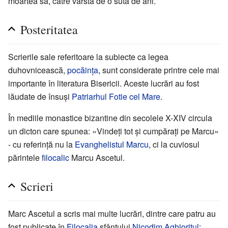
moartea sa, către vârsta de o sută de ani.
Posteritatea
Scrierile sale referitoare la subiecte ca legea
duhovnicească,
pocăința
, sunt considerate printre cele mai
importante în literatura Bisericii. Aceste lucrări au fost
lăudate de însuși
Patriarhul
Fotie cel Mare
.
În mediile monastice bizantine din secolele X-XIV circula
un dicton care spunea: «Vindeți tot și cumpărați pe Marcu»
- cu referință nu la
Evanghelistul Marcu
, ci la cuviosul
părintele
filocalic
Marcu Ascetul.
Scrieri
Marc Ascetul a scris mai multe lucrări, dintre care patru au
fost publicate în
Filocalia
sfântului
Nicodim Aghioritul
: