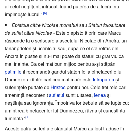
al celui neglijent, întrucât, luând puterea de a lucra, nu
[6]
împlinește lucrul.”
Epistola către Nicolae monahul
sau
Sfaturi folositoare
de suflet către Nicolae
- Este o epistolă prin care Marcu
răspunde la o scrisoare a ascetului Nicolae din Ancira, un
tânăr prieten și ucenic al său, după ce el s’a retras din
Ancira în pustie și nu-i mai poate da sfaturi cu grai viu ca
mai înainte. Ca cel mai bun mijloc pentru a-și stăpâni
patimile
îi recomandă gândul statornic la binefacerile lui
Dumnezeu, dintre cari cea mai mare este
Întruparea
și
suferințele purtate de
Hristos
pentru noi. Cele trei rele cari
amenință necontenit
sufletul
sunt: uitarea,
lenea
și
neștiința sau ignoranța. Împotriva lor trebuie să se lupte cu:
amintirea binefacerilor lui Dumnezeu, râvna și cunoștința
[7]
luminată.”
Aceste patru scrieri ale sfântului Marcu au fost traduse în