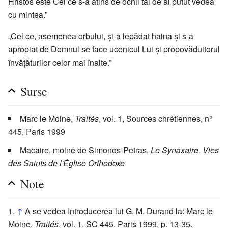
Hristos este Cel ce s-a atins de ochii tăi de ai putut vedea
cu mintea.”
„Cel ce, asemenea orbului, și-a lepădat haina și s-a
apropiat de Domnul se face ucenicul Lui și propovăduitorul
învățăturilor celor mai înalte.”
Surse
Marc le Moine,
Traités
, vol. 1, Sources chrétiennes, n°
445, Paris 1999
Macaire, moine de Simonos-Petras,
Le Synaxaire. Vies
des Saints de l'Église Orthodoxe
Note
↑
A se vedea Introducerea lui G. M. Durand la: Marc le
Moine,
Traités
, vol. 1, SC 445, Paris 1999, p. 13-35.