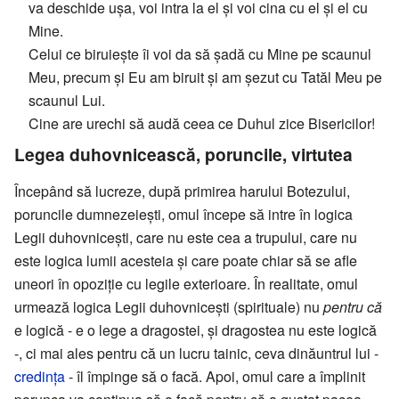
va deschide ușa, voi intra la el și voi cina cu el și el cu
Mine.
Celui ce biruiește îi voi da să șadă cu Mine pe scaunul
Meu, precum și Eu am biruit și am șezut cu Tatăl Meu pe
scaunul Lui.
Cine are urechi să audă ceea ce Duhul zice Bisericilor!
Legea duhovnicească, poruncile, virtutea
Începând să lucreze, după primirea harului Botezului,
poruncile dumnezeiești, omul începe să intre în logica
Legii duhovnicești, care nu este cea a trupului, care nu
este logica lumii acesteia și care poate chiar să se afle
uneori în opoziție cu legile exterioare. În realitate, omul
urmează logica Legii duhovnicești (spirituale) nu
pentru că
e logică - e o lege a dragostei, și dragostea nu este logică
-, ci mai ales pentru că un lucru tainic, ceva dinăuntrul lui -
credința
- îl împinge să o facă. Apoi, omul care a împlinit