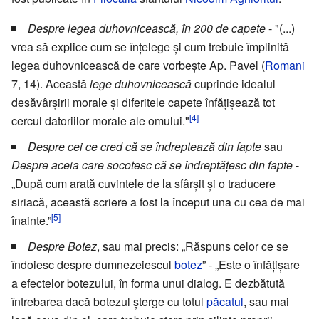
Despre legea duhovnicească, în 200 de capete
- "(...)
vrea să explice cum se înțelege și cum trebuie împlinită
legea duhovnicească de care vorbește Ap. Pavel (
Romani
7, 14). Această
lege duhovnicească
cuprinde idealul
desăvârșirii morale și diferitele capete înfățișează tot
[4]
cercul datoriilor morale ale omului."
Despre cei ce cred că se îndreptează din fapte
sau
Despre aceia care socotesc că se îndreptățesc din fapte
-
„După cum arată cuvintele de la sfârșit și o traducere
siriacă, această scriere a fost la început una cu cea de mai
[5]
înainte.”
Despre Botez
, sau mai precis: „Răspuns celor ce se
îndoiesc despre dumnezeiescul
botez
” - „Este o înfățișare
a efectelor botezului, în forma unui dialog. E dezbătută
întrebarea dacă botezul șterge cu totul
păcatul
, sau mai