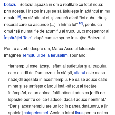
botezul
. Botezul așează în om o realitate cu totul nouă:
prin acesta, Hristos însuși se sălășluiește în adâncul inimii
[9]
omului
, ca stăpân al ei, și aruncă afară "tot duhul rău și
[10]
necurat care se ascunde (...) în inima lui"
, pentru ca
omul "să nu mai fie de acum fiu al trupului, ci moștenitor al
Împărăției Tale
", după cum se spune în slujba Botezului.
Pentru a vorbi despre om, Marcu Ascetul folosește
imaginea
Templului de la Ierusalim
, spunând:
"Iar templul este lăcașul sfânt al sufletului și al trupului,
care e zidit de Dumnezeu. În sfârșit,
altarul
este masa
nădejdii așezată în acest templu. Pe ea se aduce către
minte și se jertfește gândul întâi-născut al fiecărei
întâmplări, ca un animal întâi-născut adus ca jertfă de
ispășire pentru cel ce-l aduce, dacă-l aduce neîntinat."
"Dar și acest templu are un loc în partea dinăuntru, a [în
spatele]
catapetesmei
. Acolo a intrat
Iisus
pentru noi ca