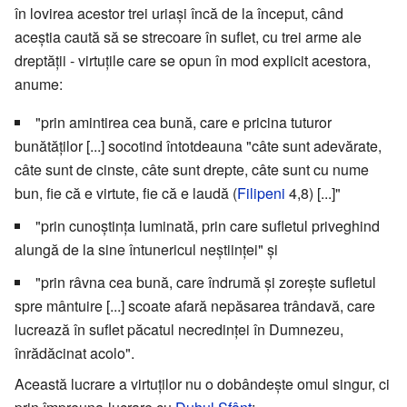
în lovirea acestor trei uriași încă de la început, când
aceștia caută să se strecoare în suflet, cu trei arme ale
dreptății - virtuțile care se opun în mod explicit acestora,
anume:
"prin amintirea cea bună, care e pricina tuturor
bunătăților [...] socotind întotdeauna "câte sunt adevărate,
câte sunt de cinste, câte sunt drepte, câte sunt cu nume
bun, fie că e virtute, fie că e laudă (
Filipeni
4,8) [...]"
"prin cunoștința luminată, prin care sufletul priveghind
alungă de la sine întunericul neștiinței" și
"prin râvna cea bună, care îndrumă și zorește sufletul
spre mântuire [...] scoate afară nepăsarea trândavă, care
lucrează în suflet păcatul necredinței în Dumnezeu,
înrădăcinat acolo".
Această lucrare a virtuților nu o dobândește omul singur, ci