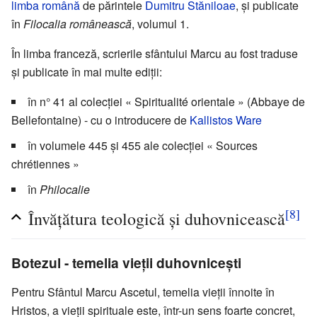
limba română
de părintele
Dumitru Stăniloae
, și publicate
în
Filocalia românească
, volumul 1.
În limba franceză, scrierile sfântului Marcu au fost traduse
și publicate în mai multe ediții:
în n° 41 al colecției « Spiritualité orientale » (Abbaye de
Bellefontaine) - cu o introducere de
Kallistos Ware
în volumele 445 și 455 ale colecției « Sources
chrétiennes »
în
Philocalie
[8]
Învățătura teologică și duhovnicească
Botezul - temelia vieții duhovnicești
Pentru Sfântul Marcu Ascetul, temelia vieții înnoite în
Hristos, a vieții spirituale este, într-un sens foarte concret,