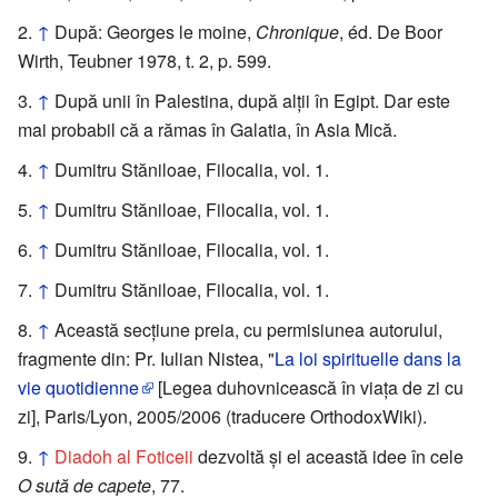
↑
După: Georges le moine,
Chronique
, éd. De Boor
Wirth, Teubner 1978, t. 2, p. 599.
↑
După unii în Palestina, după alții în Egipt. Dar este
mai probabil că a rămas în Galatia, în Asia Mică.
↑
Dumitru Stăniloae, Filocalia, vol. 1.
↑
Dumitru Stăniloae, Filocalia, vol. 1.
↑
Dumitru Stăniloae, Filocalia, vol. 1.
↑
Dumitru Stăniloae, Filocalia, vol. 1.
↑
Această secțiune preia, cu permisiunea autorului,
fragmente din: Pr. Iulian Nistea, "
La loi spirituelle dans la
vie quotidienne
[Legea duhovnicească în viața de zi cu
zi], Paris/Lyon, 2005/2006 (traducere OrthodoxWiki).
↑
Diadoh al Foticeii
dezvoltă și el această idee în cele
O sută de capete
, 77.