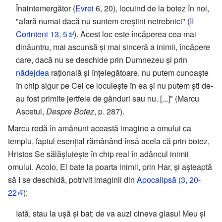
Înaintemergător (
Evrei
6, 20), locuind de la botez în noi,
"afară numai dacă nu suntem creștini netrebnici" (
II
Corinteni
13, 5
). Acest loc este încăperea cea mai
dinăuntru, mai ascunsă și mai sinceră a inimii, încăpere
care, dacă nu se deschide prin Dumnezeu și prin
nădejdea
rațională și înțelegătoare, nu putem cunoaște
în chip sigur pe Cel ce locuiește în ea și nu putem ști de-
au fost primite jertfele de gânduri sau nu. [...]" (Marcu
Ascetul,
Despre Botez
, p. 287).
Marcu redă în amănunt această imagine a omului ca
templu, faptul esențial rămânând însă acela că prin botez,
Hristos Se sălășluiește în chip real în adâncul inimii
omului. Acolo, El bate la poarta inimii, prin Har, și așteaptă
să I se deschidă, potrivit imaginii din
Apocalipsă
(
3, 20-
22
):
Iată, stau la ușă și bat; de va auzi cineva glasul Meu și