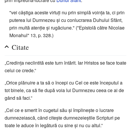
prin împreuna-lucrare cu
Duhul Sfânt
:
"vei câștiga aceste virtuți nu prin simplă voința ta, ci prin
puterea lui Dumnezeu și cu conlucrarea Duhului Sfânt,
prin multă atenție și rugăciune." ("Epistolă către Nicolae
Monahul" 13, p. 328.)
Citate
„Credința neclintită este turn întărit. Iar Hristos se face toate
celui ce crede.”
„Orice plănuire a ta să o începi cu Cel ce este începutul a
tot binele, ca să fie după voia lui Dumnezeu ceea ce ai de
gând să faci.”
„Cel ce e smerit în cugetul său și împlinește o lucrare
dumnezeiască, când citește dumnezeieștile Scripturi pe
toate le aduce în legătură cu sine și nu cu altul.”