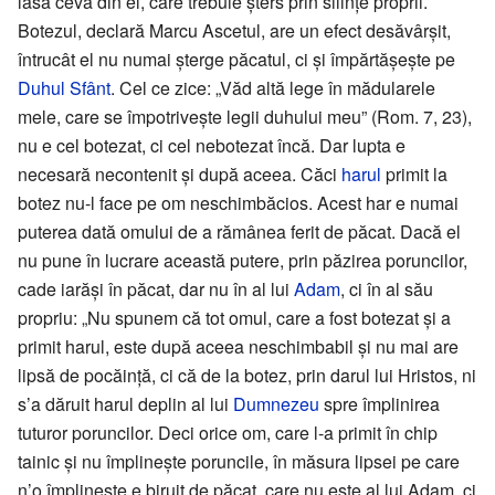
lasă ceva din el, care trebuie șters prin silințe proprii.
Botezul, declară Marcu Ascetul, are un efect desăvârșit,
întrucât el nu numai șterge păcatul, ci și împărtășește pe
Duhul Sfânt
. Cel ce zice: „Văd altă lege în mădularele
mele, care se împotrivește legii duhului meu” (Rom. 7, 23),
nu e cel botezat, ci cel nebotezat încă. Dar lupta e
necesară necontenit și după aceea. Căci
harul
primit la
botez nu-l face pe om neschimbăcios. Acest har e numai
puterea dată omului de a rămânea ferit de păcat. Dacă el
nu pune în lucrare această putere, prin păzirea poruncilor,
cade iarăși în păcat, dar nu în al lui
Adam
, ci în al său
propriu: „Nu spunem că tot omul, care a fost botezat și a
primit harul, este după aceea neschimbabil și nu mai are
lipsă de pocăință, ci că de la botez, prin darul lui Hristos, ni
s’a dăruit harul deplin al lui
Dumnezeu
spre împlinirea
tuturor poruncilor. Deci orice om, care l-a primit în chip
tainic și nu împlinește poruncile, în măsura lipsei pe care
n’o împlinește e biruit de păcat, care nu este al lui Adam, ci