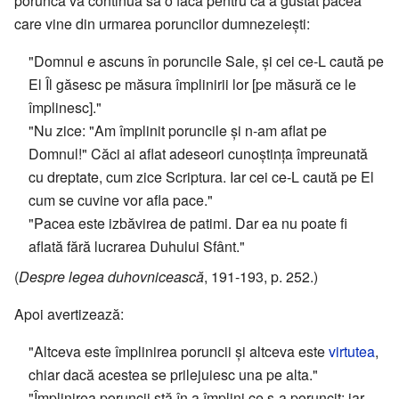
porunca va continua să o facă pentru că a gustat pacea
care vine din urmarea poruncilor dumnezeiești:
"Domnul e ascuns în poruncile Sale, și cei ce-L caută pe
El Îl găsesc pe măsura împlinirii lor [pe măsură ce le
împlinesc]."
"Nu zice: "Am împlinit poruncile și n-am aflat pe
Domnul!" Căci ai aflat adeseori cunoștința împreunată
cu dreptate, cum zice Scriptura. Iar cei ce-L caută pe El
cum se cuvine vor afla pace."
"Pacea este izbăvirea de patimi. Dar ea nu poate fi
aflată fără lucrarea Duhului Sfânt."
(
Despre legea duhovnicească
, 191-193, p. 252.)
Apoi avertizează:
"Altceva este împlinirea poruncii și altceva este
virtutea
,
chiar dacă acestea se prilejuiesc una pe alta."
"Împlinirea poruncii stă în a împlini ce s-a poruncit; iar