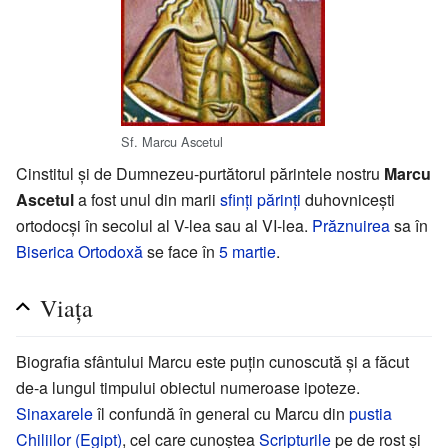
Sf. Marcu Ascetul
Cinstitul și de Dumnezeu-purtătorul părintele nostru
Marcu
Ascetul
a fost unul din marii
sfinți părinți
duhovnicești
ortodocși în secolul al V-lea sau al VI-lea.
Prăznuirea
sa în
Biserica Ortodoxă
se face în
5 martie
.
Viaţa
Biografia sfântului Marcu este puțin cunoscută și a făcut
de-a lungul timpului obiectul numeroase ipoteze.
Sinaxarele
îl confundă în general cu Marcu din
pustia
Chiliilor (Egipt)
, cel care cunoștea
Scripturile
pe de rost și