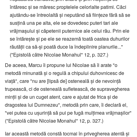
întăresc și se măresc proptelele celorlalte patimi. Căci
ajutându-se întreolaltă și neputând să ființeze fără să se
susțină una pe alta, ele se dovedesc puteri tari ale
vrăjmașului și căpetenii puternice ale celui rău. Prin ele
se întărește și pe ele se reazemă toată oastea duhurilor
răutății ca să-și poată duce la îndeplinire planurile..."
("Epistolă către Nicolae Monahul" 12, p. 327.)
De aceea, Marcu îi propune lui Nicolae să îi arate "o
metodă minunată și o regulă a chipului duhovnicesc de
viață", care "nu are [lipsă de] osteneală și de nevoință
trupească, ci de osteneală sufletească, de supravegherea
minții și de un cuget atent, care e ajutat de frica și de
dragostea lui Dumnezeu", metodă prin care, îi declară el,
"vei putea cu ușurință să pui pe fugă mulțimea vrăjmașilor"
("Epistolă către Nicolae Monahul" 12, p. 327.)
Iar această metodă constă tocmai în privegherea atentă și