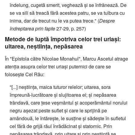
îndelung, cugetă smerit, veghează și se înfrânează. De
se va sili să treacă fără acestea patru, se va tulbura cu
inima, dar de trecut nu le va putea trece." (
Despre
îndreptarea prin fapte
27-29, p. 257)
Metode de luptă împotriva celor trei uriași:
uitarea, neștiința, nepăsarea
În "Epistola către Nicolae Monahul", Marcu Ascetul atrage
atenția asupra celor trei uriași puternici de care se
folosește Cel Rău:
"[...] neștiința, maica tuturor relelor; uitarea, sora
împreună-lucrătoare și slujitoarea ei; și nepăsarea
trândavă, care țese veșmântul și acoperământul norului
negru așezat peste suflet și care le sprijină pe
amândouă, le întărește, le susține și sădește în sufletul
cel fără de grijă răul înrădăcinat și statornic. Prin
nepăsarea trândavă, prin uitare și prin neștiință se