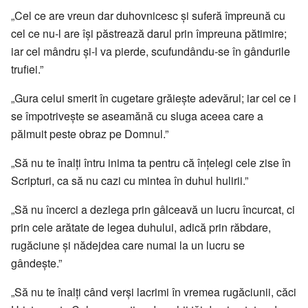
„Cel ce are vreun dar duhovnicesc și suferă împreună cu
cel ce nu-l are își păstrează darul prin împreuna pătimire;
iar cel mândru și-l va pierde, scufundându-se în gândurile
trufiei.”
„Gura celui smerit în cugetare grăiește adevărul; iar cel ce i
se împotrivește se aseamănă cu sluga aceea care a
pălmuit peste obraz pe Domnul.”
„Să nu te înalți întru inima ta pentru că înțelegi cele zise în
Scripturi, ca să nu cazi cu mintea în duhul hulirii.”
„Să nu încerci a dezlega prin gâlceavă un lucru încurcat, ci
prin cele arătate de legea duhului, adică prin răbdare,
rugăciune și nădejdea care numai la un lucru se
gândește.”
„Să nu te înalți când verși lacrimi în vremea rugăciunii, căci