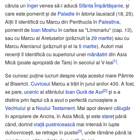
căruia un
înger
venea să-i aducă
Sfânta Împărtășanie
, și
care este pomenit și de
Paladie
în
Istoria lausiacă
(18, 25).
Alții îl identifică cu Marcu din Penthucla în
Palestina
,
pomenit de
Ioan Moshu
în cartea sa "Limonariu" (cap. 13),
sau cu Marcu al Aretuselor (prăznuit la
29 martie
) sau cu
Marcu Atenianul (prăznuit și el la
5 martie
). Autori mai
recenți îl identifică cu superiorul unei
mănăstiri
din Asia
[1]
Mică (poate apropiată de Tars) în secolul al V-lea
.
Se cunosc puține lucruri despre viața acestui mare Părinte
al Bisericii.
Cuviosul
Marcu a trăit în jurul anilor 430. A fost,
[2]
se pare,
ucenic
al sfântului
Ioan Gură de Aur
și s-a
distins prin faptul că a avut o perfectă cunoaștere a
Vechiului
și a
Noului Testament
. Mai apoi deveni
călugăr
în apropiere de Ancira, în Asia Mică, și este
stareț
până
când, dorind
viață pustnicească
mai intensă în lupte
[3]
duhovnicești, se retrage în pustie
, unde rămâne până la