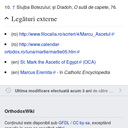
↑
Slujba Botezului; și Diadoh,
O sută de capete
, 76.
Legături externe
(ro)
http://www.filocalia.ro/scrieri/4/Marcu_Ascetul
(ro)
http://www.calendar-
ortodox.ro/luna/martie/martie05.htm
(en)
St. Mark the Ascetic of Egypt
(
OCA
)
(en)
Marcus Eremita
- în
Catholic Encyclopedia
de către
RappY
.
Ultima modificare efectuată acum 3 ani
OrthodoxWiki
Conținutul este disponibil sub
GFDL / CC by-sa
, exceptând
cazurile în care se specifică altfel.