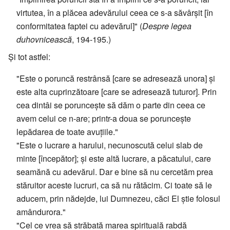
virtutea, în a plăcea adevărului ceea ce s-a săvârșit [în
conformitatea faptei cu adevărul]" (
Despre legea
duhovnicească
, 194-195.)
Și tot astfel:
"Este o poruncă restrânsă [care se adresează unora] și
este alta cuprinzătoare [care se adresează tuturor]. Prin
cea dintâi se poruncește să dăm o parte din ceea ce
avem celui ce n-are; printr-a doua se poruncește
lepădarea de toate avuțiile."
"Este o lucrare a harului, necunoscută celui slab de
minte [începător]; și este altă lucrare, a păcatului, care
seamănă cu adevărul. Dar e bine să nu cercetăm prea
stăruitor aceste lucruri, ca să nu rătăcim. Ci toate să le
aducem, prin nădejde, lui Dumnezeu, căci El știe folosul
amândurora."
"Cel ce vrea să străbată marea spirituală rabdă