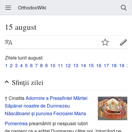
OrthodoxWiki
15 august
Zilele lunii august:
1
2
3
4
5
6
7
8
9
10
11
12
13
14
15
16
17
18
19
20
Sfinții zilei
† Cinstita
Adormire a Preasfintei Măritei
Săpânei noastre de Dumnezeu
Născătoarei și pururea Fecioarei Maria
Pomenirea
preamăririi și nespusei iubiri
de oameni ce a arătat Dumnezeu către noi, întorcând pe