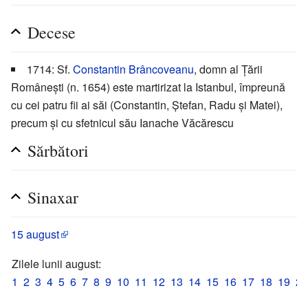
Decese
1714: Sf.
Constantin Brâncoveanu
, domn al Țării
Românești (n. 1654) este martirizat la Istanbul, împreună
cu cei patru fii ai săi (Constantin, Ștefan, Radu și Matei),
precum și cu sfetnicul său Ianache Văcărescu
Sărbători
Sinaxar
15 august
Zilele lunii august:
1
2
3
4
5
6
7
8
9
10
11
12
13
14
15
16
17
18
19
20