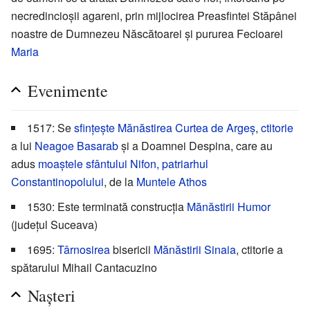
necredincioșii agareni, prin mijlocirea Preasfintei Stăpânei
noastre de Dumnezeu Născătoarei și pururea Fecioarei
Maria
Evenimente
1517: Se
sfințește
Mănăstirea Curtea de Argeș
,
ctitorie
a lui
Neagoe Basarab
și a Doamnei Despina, care au
adus
moaștele
sfântului
Nifon, patriarhul
Constantinopolului
, de la
Muntele Athos
1530: Este terminată construcția
Mănăstirii Humor
(județul Suceava)
1695:
Târnosirea
bisericii
Mănăstirii Sinaia
, ctitorie a
spătarului Mihail Cantacuzino
Nașteri