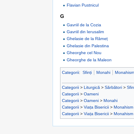
Flavian Pustnicul
G
Gavriil de la Cozia
Gavriil din Ierusalim
Ghelasie de la Râmeț
Ghelasie din Palestina
Gheorghe cel Nou
Gheorghe de la Maleon
Categorii
:
Sfinți
Monahi
Monahis
Categorii
>
Liturgică
>
Sărbători
>
Sfin
Categorii
>
Oameni
Categorii
>
Oameni
>
Monahi
Categorii
>
Viața Bisericii
>
Monahism
Categorii
>
Viața Bisericii
>
Monahism