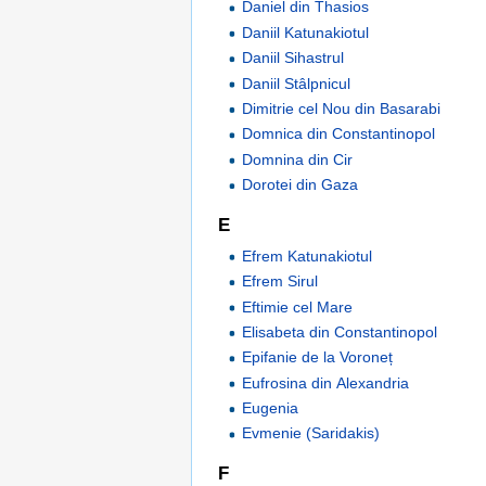
Daniel din Thasios
Daniil Katunakiotul
Daniil Sihastrul
Daniil Stâlpnicul
Dimitrie cel Nou din Basarabi
Domnica din Constantinopol
Domnina din Cir
Dorotei din Gaza
E
Efrem Katunakiotul
Efrem Sirul
Eftimie cel Mare
Elisabeta din Constantinopol
Epifanie de la Voroneț
Eufrosina din Alexandria
Eugenia
Evmenie (Saridakis)
F