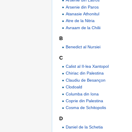
Arsenie din Latros
Arsenie din Paros
Atanasie Athonitul
Atre de la Nitria
Avraam de la Chilii
B
Benedict al Nursiei
C
Calist al II-lea Xantopol
Chiriac din Palestina
Claudiu de Besançon
Clodoald
Columba din Iona
Coprie din Palestina
Cosma de Schitopolis
D
Daniel de la Schetia