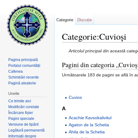
Categorie
Discuție
Categorie:Cuvioși
Salt la:
navigare
,
căutare
Articolul principal din această cate
Pagina principală
Pagini din categoria „Cuvioș
Portalul comunității
Cafenea
Următoarele 183 de pagini se află în ac
Schimbări recente
Pagină aleatorie
Unelte
Cuvios
Ce trimite aici
Modificări corelate
A
Încărcare fișier
Acachie Kavsokalivitul
Pagini speciale
Versiune de tipărit
Agaton de la Schetia
Legătură permanentă
Ahila de la Schetia
Informații despre