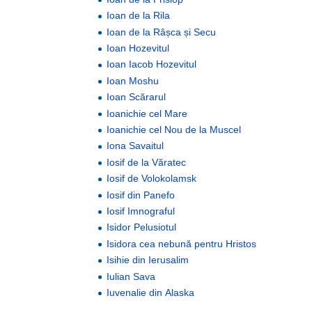
Ioan de la Rila
Ioan de la Râșca și Secu
Ioan Hozevitul
Ioan Iacob Hozevitul
Ioan Moshu
Ioan Scărarul
Ioanichie cel Mare
Ioanichie cel Nou de la Muscel
Iona Savaitul
Iosif de la Văratec
Iosif de Volokolamsk
Iosif din Panefo
Iosif Imnograful
Isidor Pelusiotul
Isidora cea nebună pentru Hristos
Isihie din Ierusalim
Iulian Sava
Iuvenalie din Alaska