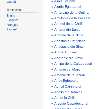
Alipie Stâlpnicul
pagină
Alonie Egipteanul
În alte limbi
Ambrozie de la Optina
English
Amfilohie de la Poceaev
Ελληνικά
Ammoi de la Chilii
Français
Amona din Egipt
Русский
Amonie de la Nitria
Anastasia Patriciana
Anastasie din Sinai
Andrei Rubliov
Andronic din Atroa
Antipa de la Calapodești
Antonie cel Mare
Antonie de la Iezeru
Anuv Egipteanul
Apfi al Oxirinhului
Apollo din Tebaida
Ari de la Chilii
Arsenie Capadocianul