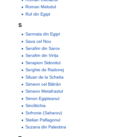
Roman Melodul
Ruf din Egipt
S
Sarmata din Egipt
Sava cel Nou
Serafim din Sarov
Serafim din Virița
Serapion Sidonitul
Serghie de Radonej
Siluan de la Schetia
Simeon cel Bătrân
Simeon Metafrastul
Simon Egipteanul
Sinclitichia
Sofronie (Saharov)
Stelian Paflagonul
Suzana din Palestina