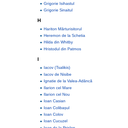
Grigorie Isihastul
Grigorie Sinaitul
H
Hariton Mărturisitorul
Heremon de la Schetia
Hilda din Whitby
Hristodul din Patmos
I
Iacov (Tsalikis)
Iacov de Nisibe
Ignatie de la Valea-Adâncă
Ilarion cel Mare
Ilarion cel Nou
Ioan Casian
Ioan Colibașul
Ioan Colov
Ioan Cucuzel
Ioan de la Prislop