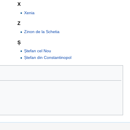
X
Xenia
Z
Zinon de la Schetia
Ș
Ștefan cel Nou
Ștefan din Constantinopol