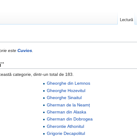
Lectură
gorie este
Cuvios
.
i”
eastă categorie, dintr-un total de 183.
Gheorghe din Lemnos
Gheorghe Hozevitul
Gheorghe Sinaitul
Gherman de la Neamț
Gherman din Alaska
Gherman din Dobrogea
Gherontie Athonitul
Grigorie Decapolitul