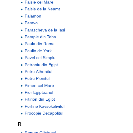
Paisie cel Mare
Paisie de la Neamț
Palamon
Pamvo
Parascheva de la Iași
Patapie din Teba
Paula din Roma
Paulin de York
Pavel cel Simplu
Petroniu din Egipt
Petru Athonitul
Petru Pionitul
Pimen cel Mare
Pior Egipteanul
Pitirion din Egipt
Porfirie Kavsokalivitul
Procopie Decapolitul
R
Roman Cilicianul