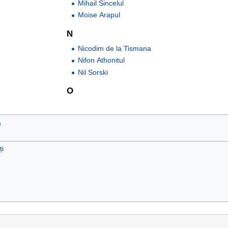
Mihail Sincelul
Moise Arapul
N
Nicodim de la Tismana
Nifon Athonitul
Nil Sorski
O
m
ți