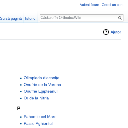
Autentificare
Cereți un cont
Căutare
Sursă pagină
Istoric
Ajutor
Olimpiada diaconița
Onufrie de la Vorona
Onufrie Egipteanul
Or de la Nitria
P
Pahomie cel Mare
Paisie Aghioritul