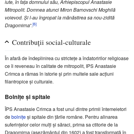
iute, în fața domnului său, Arhiepiscopul Anastasie
Mitropolit. Domnea atunci Miron Barnovschi Moghilă
voievod. Și l-au îngropat la mănăstirea sa nou-zidită
[6]
Dragomirna
”.
Contribuții social-culturale
În afară de îndeplinirea cu strictețe a îndatoririlor religioase
ce îi reveneau în calitate de mitropolit, IPS Anastasie
Crimca a rămas în istorie și prin multele sale acțiuni
filantropice și culturale.
Bolnițe și spitale
ÎPS Anastasie Crimca a fost unul dintre primii întemeietori
de
bolnițe
și spitale din țările române. Pentru alinarea
suferințelor celor mulți și săraci, prima sa ctitorie de la
Dragomirna (așezământul din 1602) a fost transformată în