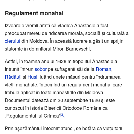
Regulament monahal
Izvoarele vremii arată că vlădica Anastasie a fost
preocupat mereu de ridicarea morală, socială și culturală a
clerului
din Moldova. În această lucrare a găsit un sprijin
statornic în domnitorul Miron Barnovschi.
Astfel, în toamna anului 1626 mitropolitul Anastasie a
întrunit într-un
sobor
pe sufraganii săi de la
Roman
,
Rădăuți
și
Huși
, luând unele măsuri pentru îndrumarea
vieții monahale, întocmind un regulament monahal care
trebuia aplicat în toate mănăstirile din Moldova.
Documentul datează din 20 septembrie 1626 și este
cunoscut în istoria Bisericii Ortodoxe Române ca
[2]
„Regulamentul lui Crimca”
.
Prin așezământul întocmit atunci, se hotăra ca viețuitorii