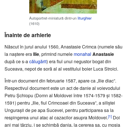
Autoportret-miniatură dintr-un
liturghier
(1610)
Înainte de arhierie
Născut în jurul anului 1560, Anastasie Crimca (numele său
la naștere era
Ilie
, primind numele
monahal
Anastasie
după ce s-a
călugărit
) era fiul unui negustor bogat din
Suceava, nepot de soră al al vestitului boier Luca Stroici.
Într-un document din februarie 1587, apare ca „Ilie diac”.
Respectivul document este un act de danie al voievodului
Petru Șchiopu (Domn al Moldovei între 1574-1579 și 1582-
1591) pentru „Ilie, fiul Crimcoaei din Suceava”, a siliștei
Ungurașii de pe apa Sucevei, pentru participarea sa la
[1]
respingerea unui atac al cazacilor asupra Moldovei.
Doi
ani mai târziu, i se schimbă dania, la cererea sa, cu moșia