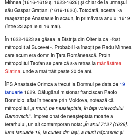
Mihnea (1616-1619 și 1623-1626) și chiar de la urmașul
său Gaspar Grațiani (1619-1620). Totodată, acesta l-a
reașezat pe Anastasie în scaun, în primăvara anului 1619
(între 23 aprilie și 16 mai).
În 1622-1623 se găsea la Bistrița din Oltenia ca «fost
mitropolit al Sucevei». Probabil l-a însoțit pe Radu Mihnea
care acum era domn în Țara Românească. Proin
mitropolitul Teofan se pare că s-a retras la
mănăstirea
Slatina
, unde a mai trăit peste 20 de ani.
ÎPS Anastasie Crimca a trecut la Domnul pe data de
19
ianuarie
1629. Călugărul misionar franciscan Paolo
Bonnicio, aflat în trecere prin Moldova, notează că
mitropolitul „
a murit, pe neașteptate, în fața voievodului
Barnovschi
”. Impresionat de neașteptata moarte a
ierarhului, un alt contemporan nota: „
În anul 7137 [1629],
luna ianuarie 19, la curtea din Iași, a murit năprasnic și