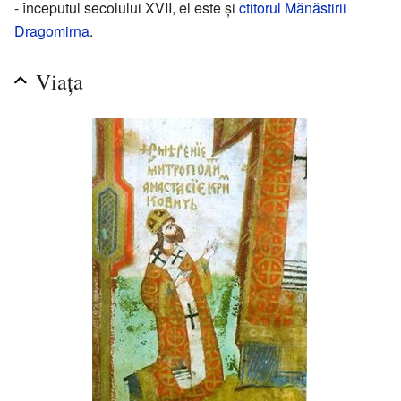
- începutul secolului XVII, el este și
ctitorul
Mănăstirii
Dragomirna
.
Viața