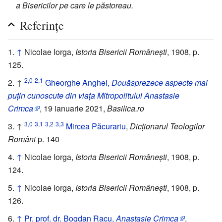
a Bisericilor pe care le păstoreau.
Referințe
↑
Nicolae Iorga,
Istoria Bisericii Românești
, 1908, p.
125.
2,0
2,1
↑
Gheorghe Anghel,
Douăsprezece aspecte mai
puțin cunoscute din viața Mitropolitului Anastasie
Crimca
, 19 ianuarie 2021,
Basilica.ro
3,0
3,1
3,2
3,3
↑
Mircea Păcurariu
,
Dicționarul Teologilor
Români
p. 140
↑
Nicolae Iorga,
Istoria Bisericii Românești
, 1908, p.
124.
↑
Nicolae Iorga,
Istoria Bisericii Românești
, 1908, p.
126.
↑
Pr. prof. dr. Bogdan Racu,
Anastasie Crimca
,