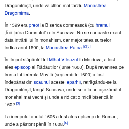
Dragomirești, unde va ctitori mai târziu
Mănăstirea
Dragomirna
.
În 1599 era
preot
la Biserica domnească (cu
hramul
„Înălțarea Domnului”) din Suceava. Nu se cunoaște exact
data intrării lui în monahism, dar majoritatea surselor
[2]
[3]
indică anul 1600, la
Mănăstirea Putna
.
În timpul stăpânirii lui
Mihai Viteazul
în Moldova, a fost
ales
episcop
al Rădăuților (iunie 1600). După revenirea pe
tron a lui Ieremia Movilă (septembrie 1600) a fost
îndepărtat din
scaunul
acestei
eparhii
, retrăgându-se la
Dragomirești, lângă Suceava, unde se afla un așezământ
monahal mai vechi și unde a ridicat o mică biserică în
[3]
1602.
La începutul anului 1606 a fost ales episcop de Roman,
[4]
unde a păstorit până în 1608.