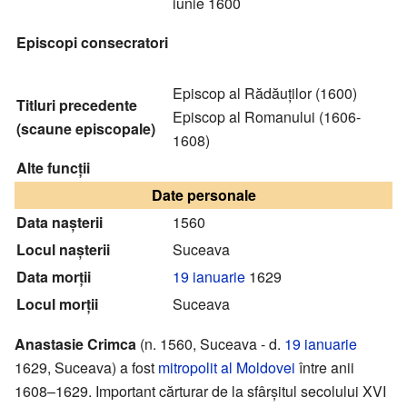
iunie 1600
Episcopi consecratori
Episcop al Rădăuților (1600)
Titluri precedente
Episcop al Romanului (1606-
(scaune episcopale)
1608)
Alte funcții
Date personale
Data nașterii
1560
Locul nașterii
Suceava
Data morții
19 ianuarie
1629
Locul morții
Suceava
Anastasie Crimca
(n. 1560, Suceava - d.
19 ianuarie
1629, Suceava) a fost
mitropolit al Moldovei
între anii
1608–1629. Important cărturar de la sfârșitul secolului XVI