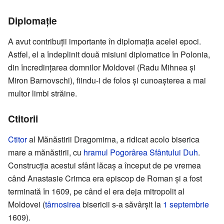
Diplomație
A avut contribuții importante în diplomația acelei epoci.
Astfel, el a îndeplinit două misiuni diplomatice în Polonia,
din încredințarea domnilor Moldovei (Radu Mihnea și
Miron Barnovschi), fiindu-i de folos și cunoașterea a mai
multor limbi străine.
Ctitorii
Ctitor
al Mănăstirii Dragomirna, a ridicat acolo biserica
mare a mănăstirii, cu
hramul
Pogorârea Sfântului Duh
.
Construcția acestui sfânt lăcaș a început de pe vremea
când Anastasie Crimca era episcop de Roman și a fost
terminată în 1609, pe când el era deja mitropolit al
Moldovei (
târnosirea
bisericii s-a săvârșit la
1 septembrie
1609).