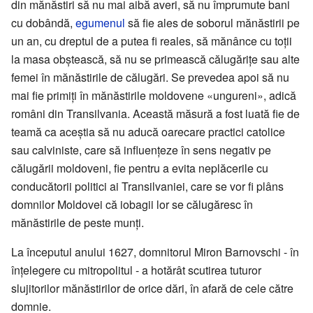
din mănăstiri să nu mai aibă averi, să nu împrumute bani
cu dobândă,
egumenul
să fie ales de soborul mănăstirii pe
un an, cu dreptul de a putea fi reales, să mănânce cu toții
la masa obștească, să nu se primească călugărițe sau alte
femei în mănăstirile de călugări. Se prevedea apoi să nu
mai fie primiți în mănăstirile moldovene «ungureni», adică
români din Transilvania. Această măsură a fost luată fie de
teamă ca aceștia să nu aducă oarecare practici catolice
sau calviniste, care să influențeze în sens negativ pe
călugării moldoveni, fie pentru a evita neplăcerile cu
conducătorii politici ai Transilvaniei, care se vor fi plâns
domnilor Moldovei că iobagii lor se călugăresc în
mănăstirile de peste munți.
La începutul anului 1627, domnitorul Miron Barnovschi - în
înțelegere cu mitropolitul - a hotărât scutirea tuturor
slujitorilor mănăstirilor de orice dări, în afară de cele către
domnie.