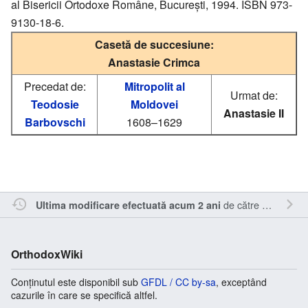
al Bisericii Ortodoxe Române, București, 1994. ISBN 973-
9130-18-6.
Casetă de succesiune:
Anastasie Crimca
Precedat de:
Mitropolit al
Urmat de:
Teodosie
Moldovei
Anastasie II
Barbovschi
1608–1629
de către
RappY
.
Ultima modificare efectuată acum 2 ani
OrthodoxWiki
Conținutul este disponibil sub
GFDL / CC by-sa
, exceptând
cazurile în care se specifică altfel.