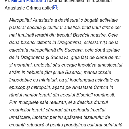
Pr.
Mircea Păcurariu
rezumă activitatea mitropolitului
[7]
Anastasie Crimca astfel
:
Mitropolitul Anastasie a desfăşurat o bogată activitate
pastoral-socială şi cultural-artistică, fiind unul dintre cei
mai luminaţi ierarhi din trecutul Bisericii noastre. Cele
două biserici ctitorite la Dragomirna, eclesiarnița de la
catedrala mitropolitană din Suceava, cele două spitale
de la Dragomirna şi Suceava, grija faţă de clerul de mir
şi monahal, protestul său energic împotriva amestecului
străin în treburile ţării şi ale Bisericii, manuscrisele
împodobite cu miniaturi, ca şi îndelungata activitate ca
episcop şi mitropolit, aşază pe Anastasie Crimca în
rândul marilor ierarhi din trecutul Bisericii româneşti.
Prin multiplele sale realizări, el a deschis drumul
vrednicilor ierarhi cărturari din perioada imediat
următoare, luptători pentru apărarea tezaurului de
credinţă ortodoxă şi pentru propăşirea cultural-spirituală