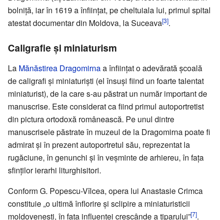
bolniță, iar în 1619 a înființat, pe cheltuiala lui, primul spital
[3]
atestat documentar din Moldova, la Suceava
.
Caligrafie și miniaturism
La
Mănăstirea Dragomirna
a înființat o adevărată școală
de caligrafi și miniaturiști (el însuși fiind un foarte talentat
miniaturist), de la care s-au păstrat un număr important de
manuscrise. Este considerat ca fiind primul autoportretist
din pictura ortodoxă românească. Pe unul dintre
manuscrisele păstrate în muzeul de la Dragomirna poate fi
admirat și în prezent autoportretul său, reprezentat la
rugăciune, în genunchi și în veșminte de arhiereu, în fața
sfinților ierarhi liturghisitori.
Conform G. Popescu-Vîlcea, opera lui Anastasie Crimca
constituie „o ultimă înflorire şi sclipire a miniaturisticii
[7]
moldoveneşti, în faţa influenţei crescânde a tiparului”
.