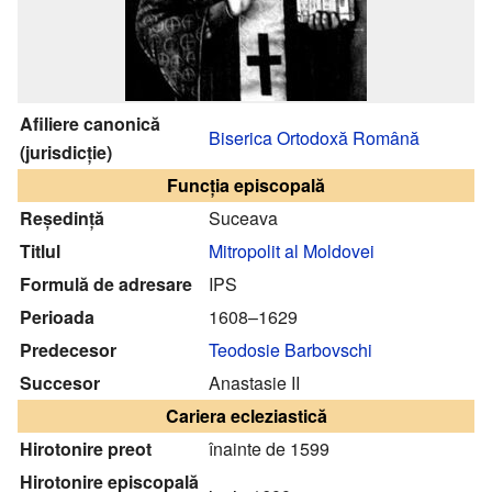
Afiliere canonică
Biserica Ortodoxă Română
(jurisdicție)
Funcția episcopală
Reședință
Suceava
Titlul
Mitropolit al Moldovei
Formulă de adresare
IPS
Perioada
1608–1629
Predecesor
Teodosie Barbovschi
Succesor
Anastasie II
Cariera ecleziastică
Hirotonire preot
înainte de 1599
Hirotonire episcopală