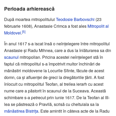
Perioada arhierească
După moartea mitropolitului
Teodosie Barbovschi
(23
februarie 1608), Anastasie Crimca a fost ales
Mitropolit al
[5]
Moldovei
.
În anul 1617 s-a iscat însă o neînțelegere între mitropolitul
Anastasie și Radu Mihnea, care a dus la înlăturarea sa din
scaunul
mitropolian. Pricina acestei neînțelegeri stă în
faptul că mitropolitul s-a împotrivit multor închinări de
mănăstiri moldovene la Locurile Sfinte, făcute de acest
domn, ca și afluenței de greci la dregătoriile țării. A fost
înlocuit cu mitropolitul Teofan, al treilea ierarh cu acest
nume care a păstorit în scaunul de la Suceava. Această
schimbare s-a petrecut prin iunie 1617. De la Teofan al III-
lea se păstrează o Pravilă, scrisă cu cheltuiala sa la
mănăstirea Bistrița
. Este amintit în câteva acte de la Radu