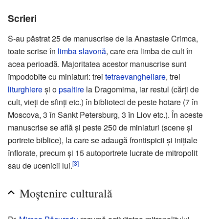
Scrieri
S-au păstrat 25 de manuscrise de la Anastasie Crimca,
toate scrise în
limba slavonă
, care era limba de cult în
acea perioadă. Majoritatea acestor manuscrise sunt
împodobite cu miniaturi: trei
tetraevangheliare
, trei
liturghiere
și o
psaltire
la Dragomirna, iar restul (cărți de
cult, vieți de sfinți etc.) în biblioteci de peste hotare (7 în
Moscova, 3 în Sankt Petersburg, 3 în Liov etc.). În aceste
manuscrise se află și peste 250 de miniaturi (scene și
portrete biblice), la care se adaugă frontispicii și inițiale
înflorate, precum și 15 autoportrete lucrate de mitropolit
[3]
sau de ucenicii lui.
Moștenire culturală