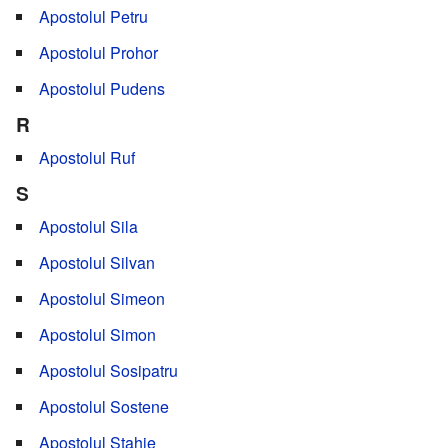
Apostolul Petru
Apostolul Prohor
Apostolul Pudens
R
Apostolul Ruf
S
Apostolul Sila
Apostolul Silvan
Apostolul Simeon
Apostolul Simon
Apostolul Sosipatru
Apostolul Sostene
Apostolul Stahie