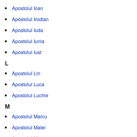
Apostolul Ioan
Apostolul Irodian
Apostolul Iuda
Apostolul Iunia
Apostolul Iust
L
Apostolul Lin
Apostolul Luca
Apostolul Luchie
M
Apostolul Marcu
Apostolul Matei