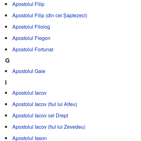
Apostolul Filip
Apostolul Filip (din cei Șaptezeci)
Apostolul Filolog
Apostolul Flegon
Apostolul Fortunat
G
Apostolul Gaie
I
Apostolul Iacov
Apostolul Iacov (fiul lui Alfeu)
Apostolul Iacov cel Drept
Apostolul Iacov (fiul lui Zevedeu)
Apostolul Iason