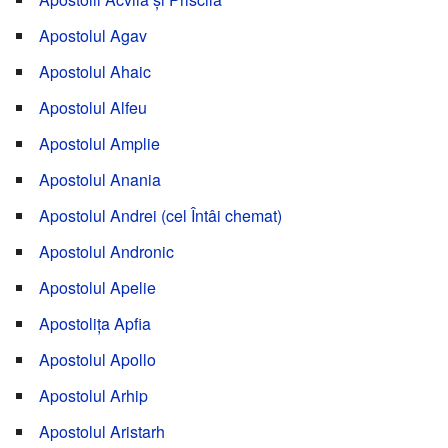
Apostolul Agav
Apostolul Ahaic
Apostolul Alfeu
Apostolul Amplie
Apostolul Anania
Apostolul Andrei (cel Întâi chemat)
Apostolul Andronic
Apostolul Apelie
Apostolița Apfia
Apostolul Apollo
Apostolul Arhip
Apostolul Aristarh