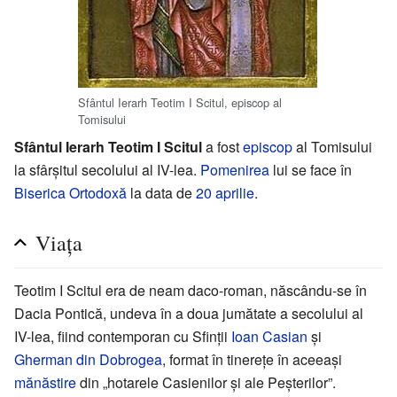
Sfântul Ierarh Teotim I Scitul, episcop al
Tomisului
Sfântul Ierarh Teotim I Scitul
a fost
episcop
al Tomisului
la sfârșitul secolului al IV-lea.
Pomenirea
lui se face în
Biserica Ortodoxă
la data de
20 aprilie
.
Viața
Teotim I Scitul era de neam daco-roman, născându-se în
Dacia Pontică, undeva în a doua jumătate a secolului al
IV-lea, fiind contemporan cu Sfinții
Ioan Casian
și
Gherman din Dobrogea
, format în tinerețe în aceeași
mănăstire
din „hotarele Casienilor și ale Peșterilor”.