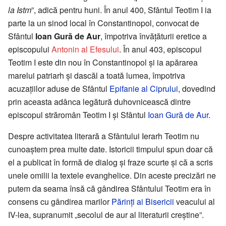
la Istm
”, adică pentru huni. În anul 400, Sfântul Teotim I ia
parte la un sinod local în Constantinopol, convocat de
Sfântul
Ioan Gură de Aur
, împotriva învățăturii eretice a
episcopului
Antonin al Efesului
. În anul 403, episcopul
Teotim I este din nou în Constantinopol și ia apărarea
marelui patriarh și dascăl a toată lumea, împotriva
acuzațiilor aduse de Sfântul
Epifanie al Ciprului
, dovedind
prin aceasta adânca legătură duhovnicească dintre
episcopul străromân Teotim I și Sfântul
Ioan Gură de Aur
.
Despre activitatea literară a Sfântului Ierarh Teotim nu
cunoaștem prea multe date. Istoricii timpului spun doar că
el a publicat în formă de dialog și fraze scurte și că a scris
unele omilii la textele evanghelice. Din aceste precizări ne
putem da seama însă că gândirea Sfântului Teotim era în
consens cu gândirea marilor
Părinți ai Bisericii
veacului al
IV-lea, supranumit „secolul de aur al literaturii creștine”.