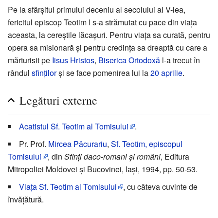
Pe la sfârșitul primului deceniu al secolului al V-lea,
fericitul episcop Teotim I s-a strămutat cu pace din viața
aceasta, la cereștile lăcașuri. Pentru viața sa curată, pentru
opera sa misionară și pentru credința sa dreaptă cu care a
mărturisit pe
Iisus Hristos
,
Biserica Ortodoxă
l-a trecut în
rândul
sfinților
și se face pomenirea lui la
20 aprilie
.
Legături externe
Acatistul Sf. Teotim al Tomisului
.
Pr. Prof.
Mircea Păcurariu
,
Sf. Teotim, episcopul
Tomisului
, din
Sfinți daco-romani și români
, Editura
Mitropoliei Moldovei și Bucovinei, Iași, 1994, pp. 50-53.
Viața Sf. Teotim al Tomisului
, cu câteva cuvinte de
învățătură.