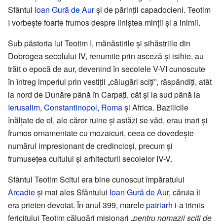
Sfântul
Ioan Gură de Aur
și de părinții capadocieni. Teotim
I vorbește foarte frumos despre liniștea minții și a inimii.
Sub păstoria lui Teotim I, mănăstirile și sihăstriile din
Dobrogea secolului IV, renumite prin asceză și isihie, au
trăit o epocă de aur, devenind în secolele V-VI cunoscute
în întreg imperiul prin vestiții „călugări sciți”, răspândiți, atât
la nord de Dunăre până în Carpați, cât și la sud până la
Ierusalim
,
Constantinopol
,
Roma
și Africa. Bazilicile
înălțate de el, ale căror ruine și astăzi se văd, erau mari și
frumos ornamentate cu mozaicuri, ceea ce dovedește
numărul impresionant de credincioși, precum și
frumusețea cultului și arhitecturii secolelor IV-V.
Sfântul Teotim Scitul era bine cunoscut împăratului
Arcadie
și mai ales Sfântului
Ioan Gură de Aur
, căruia îi
era prieten devotat. În anul 399, marele
patriarh
i-a trimis
fericitului Teotim călugări misionari „
pentru nomazii sciți de