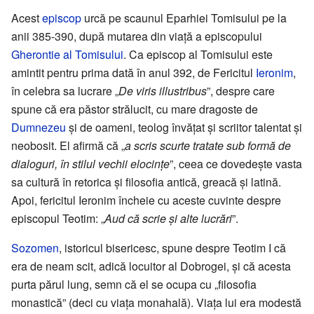
Acest
episcop
urcă pe scaunul Eparhiei Tomisului pe la
anii 385-390, după mutarea din viață a episcopului
Gherontie al Tomisului
. Ca episcop al Tomisului este
amintit pentru prima dată în anul 392, de Fericitul
Ieronim
,
în celebra sa lucrare „
De viris illustribus
”, despre care
spune că era păstor strălucit, cu mare dragoste de
Dumnezeu
și de oameni, teolog învățat și scriitor talentat și
neobosit. El afirmă că „
a scris scurte tratate sub formă de
dialoguri, în stilul vechii elocințe
”, ceea ce dovedește vasta
sa cultură în retorica și filosofia antică, greacă și latină.
Apoi, fericitul Ieronim încheie cu aceste cuvinte despre
episcopul Teotim: „
Aud că scrie și alte lucrări
”.
Sozomen
, istoricul bisericesc, spune despre Teotim I că
era de neam scit, adică locuitor al Dobrogei, și că acesta
purta părul lung, semn că el se ocupa cu „filosofia
monastică” (deci cu viața monahală). Viața lui era modestă