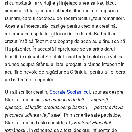
și cumpătată, iar virtuțile și înțelepciunea sa l-au făcut
cunoscut chiar și în rândul barbarilor huni din regiunea
Dunării, care îl socoteau pe Teotim Scitul „zeul romanilor”.
Acesta a încercat să-i câștige pentru credința creștină,
arătându-se ospitalier și făcându-le daruri. Barbarii au
crezut însă că Teotim era bogat ți de acea au plănuit ca să-
l ia prizonier. În această împrejurare se va arăta darul
facerii de minuni al Sfântului, căci brațul celui ce a voit să
arunce asupra Sfântului lațul pregătit, a rămas înțepenit în
aer, fiind nevoie de rugăciunea Sfântului pentru a-l elibera
pe barbar de înțepenire.
Un alt scriitor creștin,
Socrate Scolasticul
, spunea despre
Sfântul Teotim că „
era cunoscut de toți — împărați,
episcopi, călugări, credincioși și barbari — pentru evlavia
și corectitudinea vieții sale
”. Prin scrierile sale patristice,
Sfântul Teotim I este considerat „
creatorul Filocaliei
românești
”. În gândirea sa a fost, desigur, influențat de