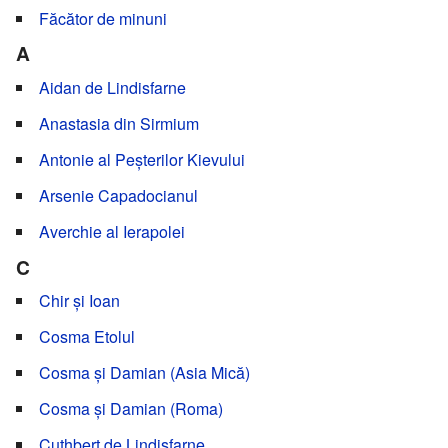
Făcător de minuni
A
Aidan de Lindisfarne
Anastasia din Sirmium
Antonie al Peșterilor Kievului
Arsenie Capadocianul
Averchie al Ierapolei
C
Chir și Ioan
Cosma Etolul
Cosma și Damian (Asia Mică)
Cosma și Damian (Roma)
Cuthbert de Lindisfarne