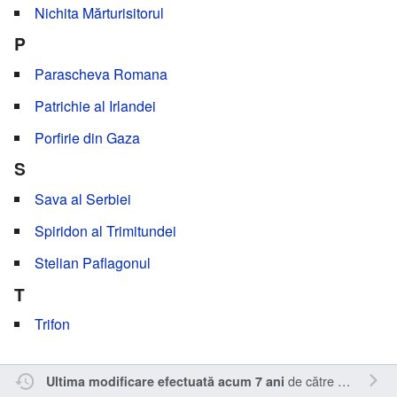
Nichita Mărturisitorul
P
Parascheva Romana
Patrichie al Irlandei
Porfirie din Gaza
S
Sava al Serbiei
Spiridon al Trimitundei
Stelian Paflagonul
T
Trifon
de către
EGobi
.
Ultima modificare efectuată acum 7 ani