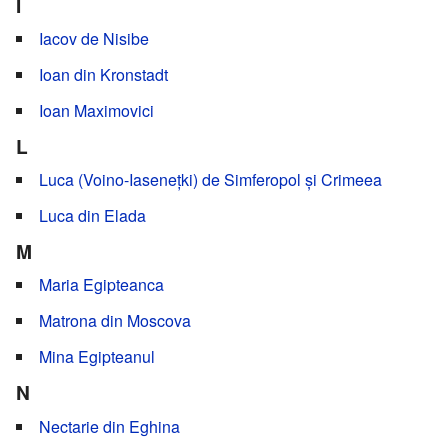
I
Iacov de Nisibe
Ioan din Kronstadt
Ioan Maximovici
L
Luca (Voino-Iasenețki) de Simferopol și Crimeea
Luca din Elada
M
Maria Egipteanca
Matrona din Moscova
Mina Egipteanul
N
Nectarie din Eghina