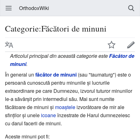
OrthodoxWiki
Categorie:Făcători de minuni
Articolul principal din această categorie este
Făcător de
minuni
.
În general un
făcător de minuni
(sau "taumaturg") este o
persoană cunoscută pentru minunile și lucrurile
extraordinare pe care Dumnezeu, izvorul tuturor minunilor
le-a săvârșit prin intermediul său. Mai sunt numite
făcătoare de minuni și
moaștele
izvorâtoare de mir ale
sfinților și unele
icoane
înzestrate de Harul dumnezeiesc
cu darul facerii de minuni.
Aceste minuni pot fi: