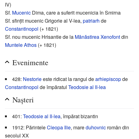
IV)
Sf.
Mucenic
Dima, care a suferit mucenicia în Smirna
Sf. sfințit mucenic Grigorie al V-lea,
patriarh
de
Constantinopol
(+ 1821)
Sf. nou mucenic Hrisantie de la
Mănăstirea Xenofont
din
Muntele Athos
(+ 1821)
Evenimente
428:
Nestorie
este ridicat la rangul de
arhiepiscop
de
Constantinopol
de împăratul
Teodosie al II-lea
Nașteri
401:
Teodosie al II-lea
, împărat bizantin
1912: Părintele
Cleopa Ilie
, mare
duhovnic
român din
secolul XX