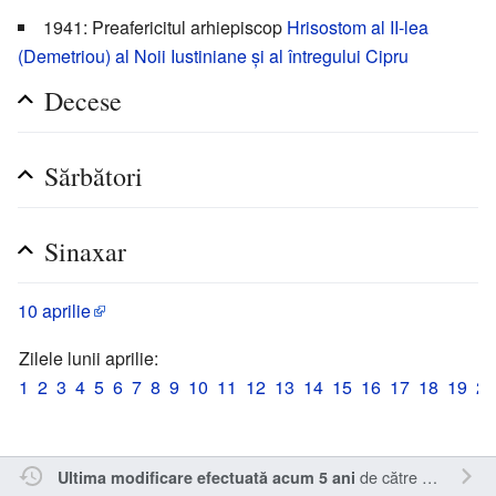
1941: Preafericitul arhiepiscop
Hrisostom al II-lea
(Demetriou) al Noii Iustiniane și al întregului Cipru
Decese
Sărbători
Sinaxar
10 aprilie
Zilele lunii aprilie:
1
2
3
4
5
6
7
8
9
10
11
12
13
14
15
16
17
18
19
20
de către
Sîmbotin
.
Ultima modificare efectuată acum 5 ani