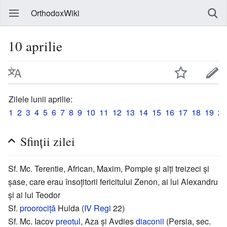
OrthodoxWiki
10 aprilie
Zilele lunii aprilie:
1
2
3
4
5
6
7
8
9
10
11
12
13
14
15
16
17
18
19
20
Sfinții zilei
Sf. Mc. Terentie, African, Maxim, Pompie și alți treizeci și
șase, care erau însoțitorii fericitului Zenon, ai lui Alexandru
și ai lui Teodor
Sf.
proorociță
Hulda (
IV Regi
22)
Sf. Mc. Iacov
preotul
, Aza și Avdies
diaconii
(Persia, sec.