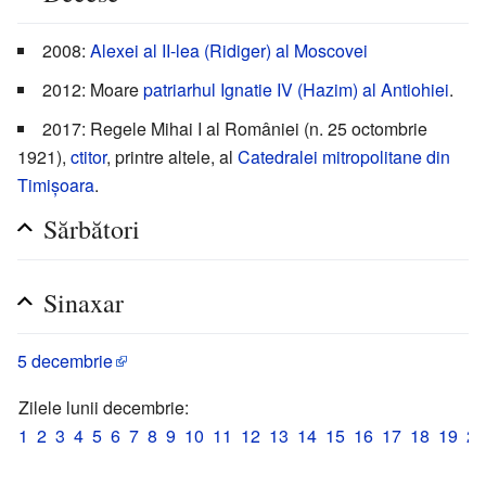
2008:
Alexei al II-lea (Ridiger) al Moscovei
2012: Moare
patriarhul
Ignatie IV (Hazim) al Antiohiei
.
2017: Regele Mihai I al României (n. 25 octombrie
1921),
ctitor
, printre altele, al
Catedralei mitropolitane din
Timișoara
.
Sărbători
Sinaxar
5 decembrie
Zilele lunii decembrie:
1
2
3
4
5
6
7
8
9
10
11
12
13
14
15
16
17
18
19
20