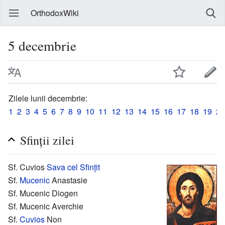
OrthodoxWiki
5 decembrie
Zilele lunii decembrie:
1
2
3
4
5
6
7
8
9
10
11
12
13
14
15
16
17
18
19
20
Sfinții zilei
Sf. Cuvios
Sava cel Sfințit
Sf.
Mucenic
Anastasie
Sf. Mucenic Diogen
Sf. Mucenic Averchie
Sf.
Cuvios
Non