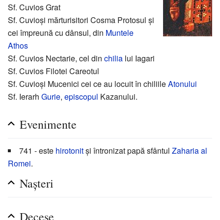
Sf. Cuvios Grat
Sf. Cuvioși mărturisitori Cosma Protosul și
cei împreună cu dânsul, din
Muntele
Athos
Sf. Cuvios Nectarie, cel din
chilia
lui Iagari
Sf. Cuvios Filotei Careotul
Sf. Cuvioși Mucenici cei ce au locuit în chiliile
Atonului
Sf. Ierarh
Gurie
,
episcopul
Kazanului.
Evenimente
741 - este
hirotonit
și întronizat papă sfântul
Zaharia al
Romei
.
Nașteri
Decese