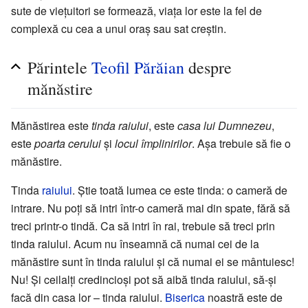
sute de viețuitori se formează, viața lor este la fel de
complexă cu cea a unui oraș sau sat creștin.
Părintele
Teofil Părăian
despre
mănăstire
Mănăstirea este
tinda raiului
, este
casa lui Dumnezeu
,
este
poarta cerului
și
locul împlinirilor
. Așa trebuie să fie o
mănăstire.
Tinda
raiului
. Ştie toată lumea ce este tinda: o cameră de
intrare. Nu poți să intri într-o cameră mai din spate, fără să
treci printr-o tindă. Ca să intri în rai, trebuie să treci prin
tinda raiului. Acum nu înseamnă că numai cei de la
mănăstire sunt în tinda raiului și că numai ei se mântuiesc!
Nu! Şi ceilalți credincioși pot să aibă tinda raiului, să-și
facă din casa lor – tinda raiului.
Biserica
noastră este de