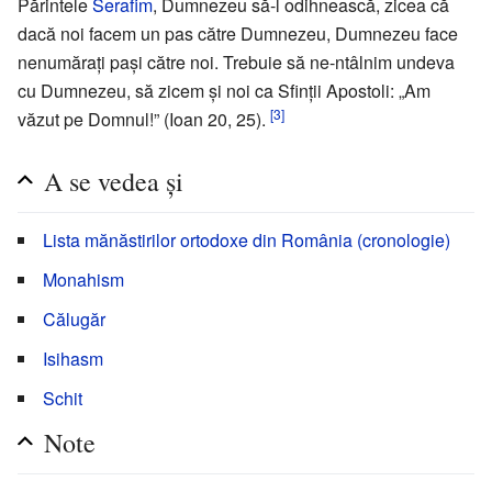
Părintele
Serafim
, Dumnezeu să-l odihnească, zicea că
dacă noi facem un pas către Dumnezeu, Dumnezeu face
nenumărați pași către noi. Trebuie să ne-ntâlnim undeva
cu Dumnezeu, să zicem și noi ca Sfinții Apostoli: „Am
[3]
văzut pe Domnul!” (Ioan 20, 25).
A se vedea și
Lista mănăstirilor ortodoxe din România (cronologie)
Monahism
Călugăr
Isihasm
Schit
Note