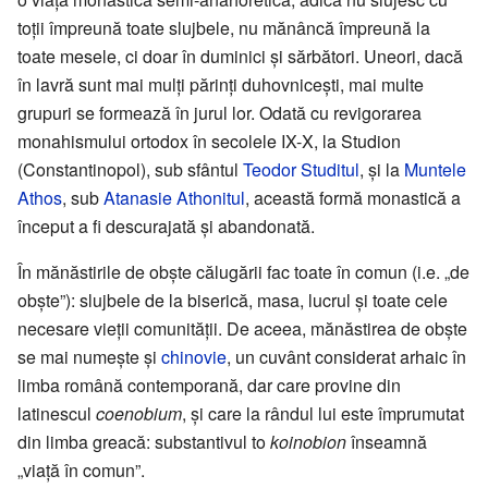
toții împreună toate slujbele, nu mănâncă împreună la
toate mesele, ci doar în duminici și sărbători. Uneori, dacă
în lavră sunt mai mulți părinți duhovnicești, mai multe
grupuri se formează în jurul lor. Odată cu revigorarea
monahismului ortodox în secolele IX-X, la Studion
(Constantinopol), sub sfântul
Teodor Studitul
, și la
Muntele
Athos
, sub
Atanasie Athonitul
, această formă monastică a
început a fi descurajată și abandonată.
În mănăstirile de obște călugării fac toate în comun (i.e. „de
obște”): slujbele de la biserică, masa, lucrul și toate cele
necesare vieții comunității. De aceea, mănăstirea de obște
se mai numește și
chinovie
, un cuvânt considerat arhaic în
limba română contemporană, dar care provine din
latinescul
coenobium
, și care la rândul lui este împrumutat
din limba greacă: substantivul to
koinobion
înseamnă
„viață în comun”.