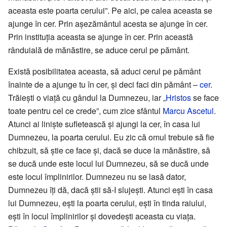
aceasta este poarta cerului”. Pe aici, pe calea aceasta se
ajunge în cer. Prin așezământul acesta se ajunge în cer.
Prin instituția aceasta se ajunge în cer. Prin această
rânduială de mănăstire, se aduce cerul pe pământ.
Există posibilitatea aceasta, să aduci cerul pe pământ
înainte de a ajunge tu în cer, și deci faci din pământ –
cer
.
Trăiești o viață cu gândul la Dumnezeu, iar „
Hristos
se face
toate pentru cel ce crede”, cum zice sfântul
Marcu Ascetul
.
Atunci ai liniște sufletească și ajungi la cer, în casa lui
Dumnezeu, la poarta cerului. Eu zic că omul trebuie să fie
chibzuit, să știe ce face și, dacă se duce la mănăstire, să
se ducă unde este locul lui Dumnezeu, să se ducă unde
este locul împlinirilor. Dumnezeu nu se lasă dator,
Dumnezeu îți dă, dacă știi să-I slujești. Atunci ești în casa
lui Dumnezeu, ești la poarta cerului, ești în tinda raiului,
ești în locul împlinirilor și dovedești aceasta cu viața.