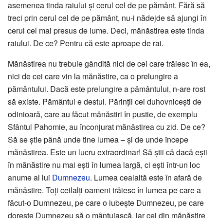
asemenea tinda raiului și cerul cel de pe pământ. Fără să
treci prin cerul cel de pe pământ, nu-i nădejde să ajungi în
cerul cel mai presus de lume. Deci, mănăstirea este tinda
raiului. De ce? Pentru că este aproape de rai.
Mănăstirea nu trebuie gândită nici de cei care trăiesc în ea,
nici de cei care vin la mănăstire, ca o prelungire a
pământului. Dacă este prelungire a pământului, n-are rost
să existe. Pământul e destul. Părinții cei duhovnicești de
odinioară, care au făcut mănăstiri în pustie, de exemplu
Sfântul Pahomie, au înconjurat mănăstirea cu zid. De ce?
Să se știe până unde tine lumea – și de unde începe
mănăstirea. Este un lucru extraordinar! Să știi că dacă ești
în mănăstire nu mai ești în lumea largă, ci ești într-un loc
anume al lui
Dumnezeu
. Lumea cealaltă este în afară de
mănăstire. Toți ceilalți oameni trăiesc în lumea pe care a
făcut-o Dumnezeu, pe care o iubește Dumnezeu, pe care
dorește Dumnezeu să o mântuiască, iar cei din mănăstire