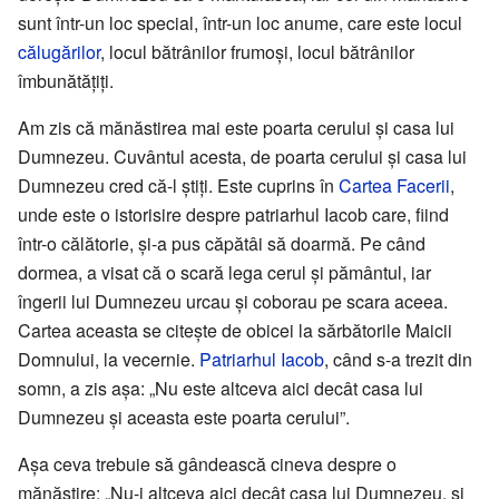
sunt într-un loc special, într-un loc anume, care este locul
călugărilor
, locul bătrânilor frumoși, locul bătrânilor
îmbunătățiți.
Am zis că mănăstirea mai este poarta cerului și casa lui
Dumnezeu. Cuvântul acesta, de poarta cerului și casa lui
Dumnezeu cred că-l știți. Este cuprins în
Cartea Facerii
,
unde este o istorisire despre patriarhul Iacob care, fiind
într-o călătorie, și-a pus căpătâi să doarmă. Pe când
dormea, a visat că o scară lega cerul și pământul, iar
îngerii lui Dumnezeu urcau și coborau pe scara aceea.
Cartea aceasta se citește de obicei la sărbătorile Maicii
Domnului, la vecernie.
Patriarhul Iacob
, când s-a trezit din
somn, a zis așa: „Nu este altceva aici decât casa lui
Dumnezeu și aceasta este poarta cerului”.
Așa ceva trebuie să gândească cineva despre o
mănăstire: „Nu-i altceva aici decât casa lui Dumnezeu, și