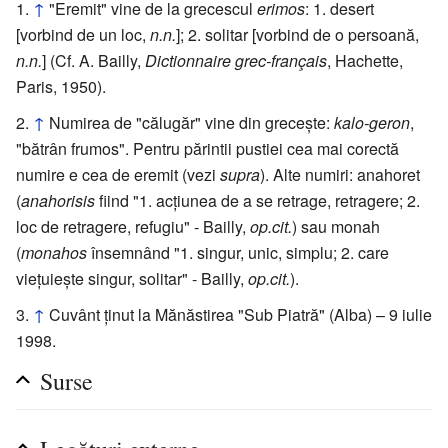
↑
"Eremit" vine de la grecescul
erimos
: 1. desert
[vorbind de un loc,
n.n.
]; 2. solitar [vorbind de o persoană,
n.n.
] (Cf. A. Bailly,
Dictionnaire grec-français
, Hachette,
Paris, 1950).
↑
Numirea de "călugăr" vine din grecește:
kalo-geron
,
"bătrân frumos". Pentru părintii pustiei cea mai corectă
numire e cea de eremit (vezi
supra
). Alte numiri: anahoret
(
anahorisis
fiind "1. acțiunea de a se retrage, retragere; 2.
loc de retragere, refugiu" - Bailly,
op.cit.
) sau monah
(
monahos
însemnând "1. singur, unic, simplu; 2. care
viețuiește singur, solitar" - Bailly,
op.cit.
).
↑
Cuvânt ținut la Mănăstirea "Sub Piatră" (Alba) – 9 iulie
1998.
Surse