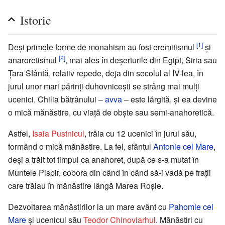
Istoric
[1]
Deși primele forme de monahism au fost eremitismul
și
[2]
anaroretismul
, mai ales în deșerturile din Egipt, Siria sau
Ţara Sfântă, relativ repede, deja din secolul al IV-lea, în
jurul unor mari părinți duhovnicești se strâng mai mulți
ucenici. Chilia bătrânului –
avva
– este lărgită, și ea devine
o mică mănăstire, cu viață de obște sau semi-anahoretică.
Astfel,
Isaia Pustnicul
, trăia cu 12 ucenici în jurul său,
formând o mică mănăstire. La fel, sfântul
Antonie cel Mare
,
deși a trăit tot timpul ca anahoret, după ce s-a mutat în
Muntele Pispir, cobora din când în când să-i vadă pe frații
care trăiau în mănăstire lângă Marea Roșie.
Dezvoltarea mănăstirilor ia un mare avânt cu
Pahomie cel
Mare
și ucenicul său
Teodor Chinoviarhul
. Mănăstiri cu