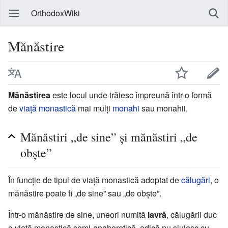
OrthodoxWiki
Mănăstire
Mănăstirea
este locul unde trăiesc împreună într-o formă
de
viață monastică
mai mulți
monahi
sau monahii.
Mănăstiri „de sine” și mănăstiri „de
obște”
În funcție de tipul de viață monastică adoptat de
călugări
, o
mănăstire poate fi „de sine” sau „de obște”.
Într-o mănăstire de sine, uneori numită
lavră
, călugării duc
o viață monastică semi-anahoretică, adică nu slujesc cu