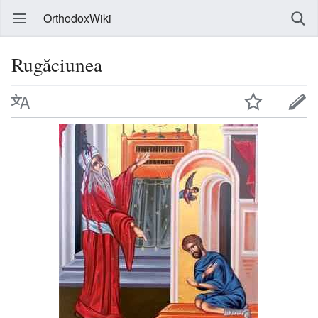
OrthodoxWiki
Rugăciunea