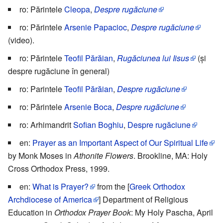
ro: Părintele
Cleopa
,
Despre rugăciune
ro: Părintele
Arsenie Papacioc
,
Despre rugăciune
(video).
ro: Părintele
Teofil Părăian
,
Rugăciunea lui Iisus
(și
despre rugăciune în general)
ro: Parintele
Teofil Părăian
,
Despre rugăciune
ro: Părintele
Arsenie Boca
,
Despre rugăciune
ro: Arhimandrit
Sofian Boghiu
,
Despre rugăciune
en:
Prayer as an Important Aspect of Our Spiritual Life
by Monk Moses in
Athonite Flowers
. Brookline, MA: Holy
Cross Orthodox Press, 1999.
en:
What is Prayer?
from the [
Greek Orthodox
Archdiocese of America
] Department of Religious
Education in
Orthodox Prayer Book
: My Holy Pascha, April