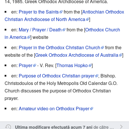
14, 1985. Greek Orthodox Archdiocese of America.
en:
Prayer to the Saints
from the [
Antiochian Orthodox
Christian Archdiocese of North America
]
en:
Mary / Prayer / Death
from the [
Orthodox Church
in America
] website
en:
Prayer in the Orthodox Christian Church
from the
website of the [
Greek Orthodox Archdiocese of Australia
]
en:
Prayer
- V. Rev. [
Thomas Hopko
]
en:
Purpose of Orthodox Christian prayer
, Bishop.
Christodoulos of the Holy Metropolis Old Calendar G.O.
Church discusses the purpose of Orthodox Christian
prayer.
en:
Amateur video on Orthodox Prayer
de către
Sîmbotin
.
Ultima modificare efectuată acum 7 ani