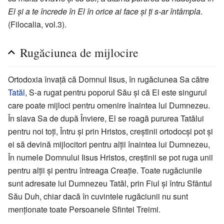
El și a te încrede în El în orice ai face și ți s-ar întâmpla
.
(Filocalia, vol.3).
Rugăciunea de mijlocire
Ortodoxia învață că Domnul Iisus, în rugăciunea Sa către
Tatăl
, S-a rugat pentru poporul Său și că El este singurul
care poate mijloci pentru omenire înaintea lui Dumnezeu.
În slava Sa de după Înviere, El se roagă pururea Tatălui
pentru noi toți, Întru și prin Hristos, creștinii ortodocși pot și
ei să devină mijlocitori pentru alții înaintea lui Dumnezeu,
În numele Domnului Iisus Hristos, creștinii se pot ruga unii
pentru alții și pentru întreaga Creație. Toate rugăciunile
sunt adresate lui Dumnezeu Tatăl, prin Fiul și întru Sfântul
Său Duh, chiar dacă în cuvintele rugăciunii nu sunt
menționate toate Persoanele Sfintei Treimi.