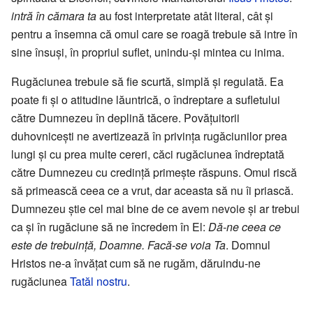
intră în cămara ta
au fost interpretate atât literal, cât și
pentru a însemna că omul care se roagă trebuie să intre în
sine însuși, în propriul suflet, unindu-și mintea cu inima.
Rugăciunea trebuie să fie scurtă, simplă și regulată. Ea
poate fi și o atitudine lăuntrică, o îndreptare a sufletului
către Dumnezeu în deplină tăcere. Povățuitorii
duhovnicești ne avertizează în privința rugăciunilor prea
lungi și cu prea multe cereri, căci rugăciunea îndreptată
către Dumnezeu cu credință primește răspuns. Omul riscă
să primească ceea ce a vrut, dar aceasta să nu îi priască.
Dumnezeu știe cel mai bine de ce avem nevoie și ar trebui
ca și în rugăciune să ne încredem în El:
Dă-ne ceea ce
este de trebuință, Doamne. Facă-se voia Ta
. Domnul
Hristos ne-a învățat cum să ne rugăm, dăruindu-ne
rugăciunea
Tatăl nostru
.