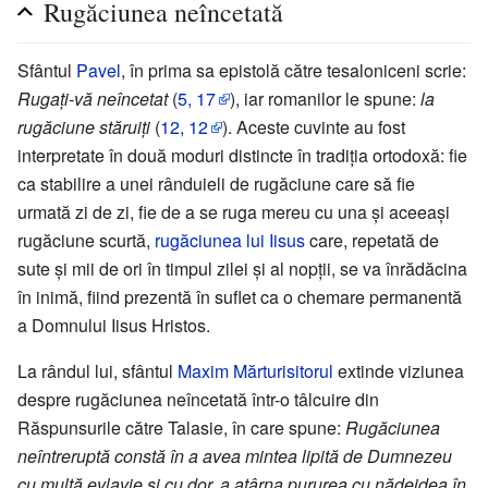
Rugăciunea neîncetată
Sfântul
Pavel
, în prima sa epistolă către tesaloniceni scrie:
Rugați-vă neîncetat
(
5, 17
), iar romanilor le spune:
la
rugăciune stăruiți
(
12, 12
). Aceste cuvinte au fost
interpretate în două moduri distincte în tradiția ortodoxă: fie
ca stabilire a unei rânduieli de rugăciune care să fie
urmată zi de zi, fie de a se ruga mereu cu una și aceeași
rugăciune scurtă,
rugăciunea lui Iisus
care, repetată de
sute și mii de ori în timpul zilei și al nopții, se va înrădăcina
în inimă, fiind prezentă în suflet ca o chemare permanentă
a Domnului Iisus Hristos.
La rândul lui, sfântul
Maxim Mărturisitorul
extinde viziunea
despre rugăciunea neîncetată într-o tâlcuire din
Răspunsurile către Talasie, în care spune:
Rugăciunea
neîntreruptă constă în a avea mintea lipită de Dumnezeu
cu multă evlavie și cu dor, a atârna pururea cu nădejdea în