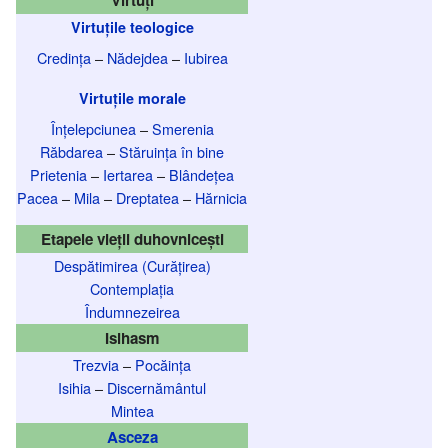
Virtuți
Virtuțile teologice
Credința
–
Nădejdea
–
Iubirea
Virtuțile morale
Înțelepciunea
–
Smerenia
Răbdarea
–
Stăruința în bine
Prietenia
–
Iertarea
–
Blândețea
Pacea
–
Mila
–
Dreptatea
–
Hărnicia
Etapele vieții duhovnicești
Despătimirea (Curățirea)
Contemplația
Îndumnezeirea
Isihasm
Trezvia
–
Pocăința
Isihia
–
Discernământul
Mintea
Asceza