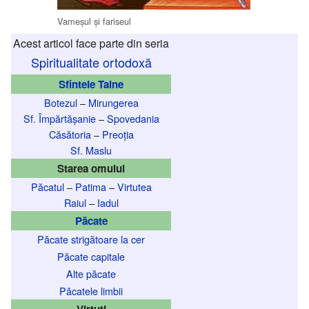
Vameșul și fariseul
Acest articol face parte din seria
Spiritualitate ortodoxă
Sfintele Taine
Botezul
–
Mirungerea
Sf. Împărtășanie
–
Spovedania
Căsătoria
–
Preoția
Sf. Maslu
Starea omului
Păcatul
–
Patima
–
Virtutea
Raiul
–
Iadul
Păcate
Păcate strigătoare la cer
Păcate capitale
Alte păcate
Păcatele limbii