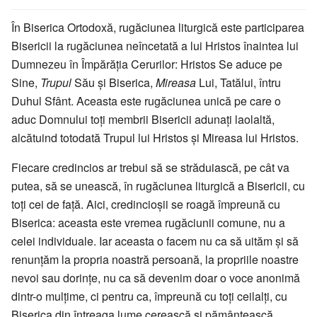
În Biserica Ortodoxă, rugăciunea liturgică este participarea
Bisericii la rugăciunea neîncetată a lui Hristos înaintea lui
Dumnezeu în Împărăția Cerurilor: Hristos Se aduce pe
Sine,
Trupul
Său și Biserica,
Mireasa
Lui, Tatălui, întru
Duhul Sfânt. Aceasta este rugăciunea unică pe care o
aduc Domnului toți membrii Bisericii adunați laolaltă,
alcătuind totodată Trupul lui Hristos și Mireasa lui Hristos.
Fiecare credincios ar trebui să se străduiască, pe cât va
putea, să se unească, în rugăciunea liturgică a Bisericii, cu
toți cei de față. Aici, credincioșii se roagă împreună cu
Biserica: aceasta este vremea rugăciunii comune, nu a
celei individuale. Iar aceasta o facem nu ca să uităm și să
renunțăm la propria noastră persoană, la propriile noastre
nevoi sau dorințe, nu ca să devenim doar o voce anonimă
dintr-o mulțime, ci pentru ca, împreună cu toți ceilalți, cu
Biserica din întreaga lume cerească și pământească,