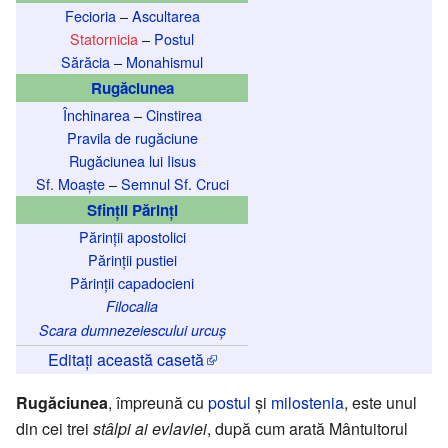
Fecioria
–
Ascultarea
Statornicia
–
Postul
Sărăcia
–
Monahismul
Rugăciunea
Închinarea
–
Cinstirea
Pravila de rugăciune
Rugăciunea lui Iisus
Sf. Moaște
–
Semnul Sf. Cruci
Sfinții Părinți
Părinții apostolici
Părinții pustiei
Părinții capadocieni
Filocalia
Scara dumnezeiescului urcuș
Editați această casetă
Rugăciunea
, împreună cu
postul
și
milostenia
, este unul
din cei trei
stâlpi ai evlaviei
, după cum arată Mântuitorul