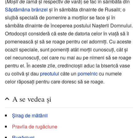
(
Moșii de iarnă
și respectiv
de vară
) se fac în sâmbăta din
Săptămâna brânzei
și în sâmbăta dinainte de Rusalii; o
slujbă specială de pomenire a morților se face și în
sâmbăta dinainte de începerea postului Nașterii Domnului.
Ortodocșii consideră că este de datoria celor în viață să îi
pomenească și să se roage pentru cei adormiți. Cu aceste
ocazii speciale, sunt pomeniți atât morții cunoscuți, cât și
cei necunoscuți, cei care nu mai au pe nimeni să se roage
pentru ei. În aceste zile, credincioșii aduc la biserică vase
cu colivă și dau
preotului
câte un
pomelnic
cu numele
celor răposați pentru care doresc să se roage.
A se vedea și
Șirag de mătănii
Pravila de rugăciune
Rugăciuni