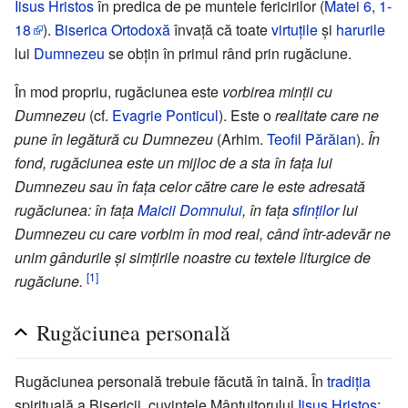
Iisus Hristos
în predica de pe muntele fericirilor (
Matei
6, 1-
18
).
Biserica Ortodoxă
învață că toate
virtuțile
și
harurile
lui
Dumnezeu
se obțin în primul rând prin rugăciune.
În mod propriu, rugăciunea este
vorbirea minții cu
Dumnezeu
(cf.
Evagrie Ponticul
). Este o
realitate care ne
pune în legătură cu Dumnezeu
(Arhim.
Teofil Părăian
).
În
fond, rugăciunea este un mijloc de a sta în fața lui
Dumnezeu sau în fața celor către care le este adresată
rugăciunea: în fața
Maicii Domnului
, în fața
sfinților
lui
Dumnezeu cu care vorbim în mod real, când într-adevăr ne
unim gândurile și simțirile noastre cu textele liturgice de
[1]
rugăciune.
Rugăciunea personală
Rugăciunea personală trebuie făcută în taină. În
tradiția
spirituală a Bisericii, cuvintele Mântuitorului
Iisus Hristos
: