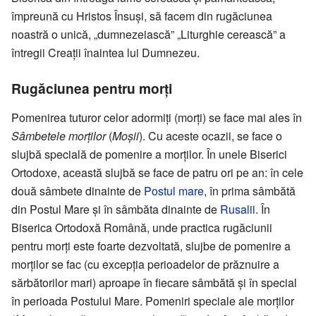
împreună cu Hristos Însuși, să facem din rugăciunea
noastră o unică, „dumnezeiască” „Liturghie cerească” a
întregii Creații înaintea lui Dumnezeu.
Rugăciunea pentru morți
Pomenirea tuturor celor adormiți (morți) se face mai ales în
Sâmbetele morților
(
Moșii
). Cu aceste ocazii, se face o
slujbă specială de pomenire a morților. În unele Biserici
Ortodoxe, această slujbă se face de patru ori pe an: în cele
două sâmbete dinainte de
Postul mare
, în prima sâmbătă
din Postul Mare și în sâmbăta dinainte de
Rusalii
. În
Biserica Ortodoxă Română, unde practica rugăciunii
pentru morți este foarte dezvoltată, slujbe de pomenire a
morților se fac (cu excepția perioadelor de prăznuire a
sărbătorilor mari) aproape în fiecare sâmbătă și în special
în perioada Postului Mare. Pomeniri speciale ale morților