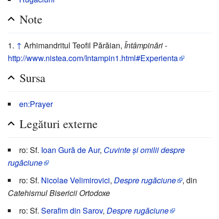
Note
↑
Arhimandritul Teofil Părăian,
Întâmpinări
-
http://www.nistea.com/Intampin1.html#Experienta
Sursa
en:Prayer
Legături externe
ro: Sf.
Ioan Gură de Aur
,
Cuvinte și omilii despre
rugăciune
ro: Sf.
Nicolae Velimirovici
,
Despre rugăciune
, din
Catehismul Bisericii Ortodoxe
ro: Sf.
Serafim din Sarov
,
Despre rugăciune