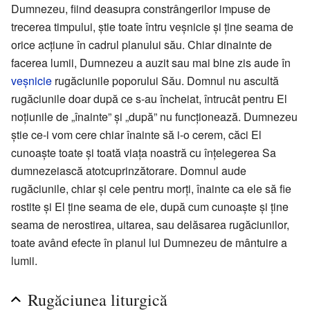
Dumnezeu, fiind deasupra constrângerilor impuse de
trecerea timpului, știe toate întru veșnicie și ține seama de
orice acțiune în cadrul planului său. Chiar dinainte de
facerea lumii, Dumnezeu a auzit sau mai bine zis aude în
veșnicie
rugăciunile poporului Său. Domnul nu ascultă
rugăciunile doar după ce s-au încheiat, întrucât pentru El
noțiunile de „înainte” și „după” nu funcționează. Dumnezeu
știe ce-i vom cere chiar înainte să i-o cerem, căci El
cunoaște toate și toată viața noastră cu înțelegerea Sa
dumnezeiască atotcuprinzătorare. Domnul aude
rugăciunile, chiar și cele pentru morți, înainte ca ele să fie
rostite și El ține seama de ele, după cum cunoaște și ține
seama de nerostirea, uitarea, sau delăsarea rugăciunilor,
toate având efecte în planul lui Dumnezeu de mântuire a
lumii.
Rugăciunea liturgică