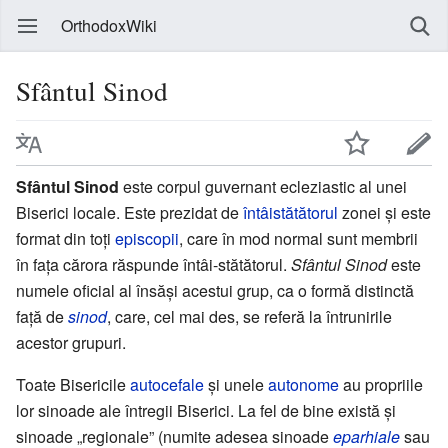
OrthodoxWiki
Sfântul Sinod
Sfântul Sinod
este corpul guvernant ecleziastic al unei
Biserici locale. Este prezidat de
întâistătătorul
zonei și este
format din toți
episcopii
, care în mod normal sunt membrii
în fața cărora răspunde întâi-stătătorul.
Sfântul Sinod
este
numele oficial al însăși acestui grup, ca o formă distinctă
față de
sinod
, care, cel mai des, se referă la întrunirile
acestor grupuri.
Toate Bisericile
autocefale
și unele
autonome
au propriile
lor sinoade ale întregii Biserici. La fel de bine există și
sinoade „regionale” (numite adesea sinoade
eparhiale
sau