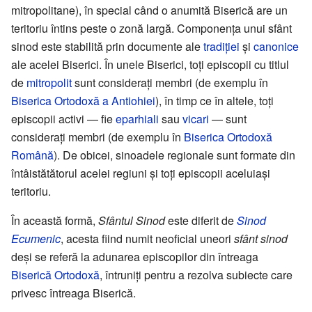
mitropolitane), în special când o anumită Biserică are un
teritoriu întins peste o zonă largă. Componența unui sfânt
sinod este stabilită prin documente ale
tradiției
și
canonice
ale acelei Biserici. În unele Biserici, toți episcopii cu titlul
de
mitropolit
sunt considerați membri (de exemplu în
Biserica Ortodoxă a Antiohiei
), în timp ce în altele, toți
episcopii activi — fie
eparhiali
sau
vicari
— sunt
considerați membri (de exemplu în
Biserica Ortodoxă
Română
). De obicei, sinoadele regionale sunt formate din
întâistătătorul acelei regiuni și toți episcopii aceluiași
teritoriu.
În această formă,
Sfântul Sinod
este diferit de
Sinod
Ecumenic
, acesta fiind numit neoficial uneori
sfânt sinod
deși se referă la adunarea episcopilor din întreaga
Biserică Ortodoxă
, întruniți pentru a rezolva subiecte care
privesc întreaga Biserică.