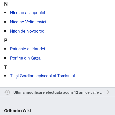
N
Nicolae al Japoniei
Nicolae Velimirovici
Nifon de Novgorod
P
Patrichie al Irlandei
Porfirie din Gaza
T
Tit și Gordian, episcopi ai Tomisului
de către
Nick15
.
Ultima modificare efectuată acum 12 ani
OrthodoxWiki