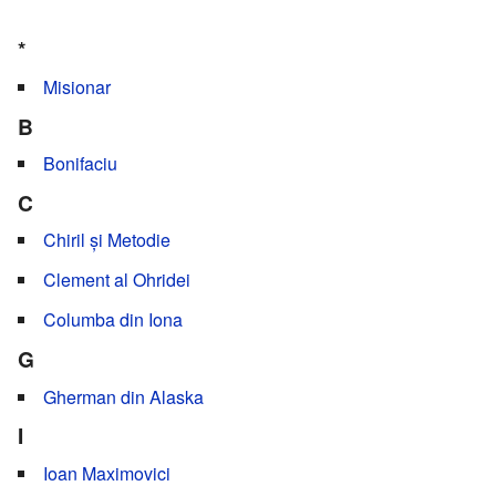
*
Misionar
B
Bonifaciu
C
Chiril și Metodie
Clement al Ohridei
Columba din Iona
G
Gherman din Alaska
I
Ioan Maximovici