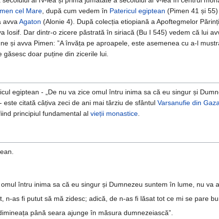
 secolului al IV-lea și prima jumătate a secolului al V-lea în centrul mon
imen cel Mare
, după cum vedem în
Patericul egiptean
(Pimen 41 și 55) 
a avva
Agaton
(Alonie 4). După colecția etiopiană a Apoftegmelor Părinți
 Iosif. Dar dintr-o zicere păstrată în siriacă (Bu I 545) vedem că lui avv
une și avva Pimen: ”A învăța pe aproapele, este asemenea cu a-l mustr
 găsesc doar puține din zicerile lui.
icul egiptean - „De nu va zice omul întru inima sa că eu singur și Du
 este citată câțiva zeci de ani mai târziu de sfântul
Varsanufie din Gaz
 fiind principiul fundamental al
vieții monastice
.
tean.
ce omul întru inima sa că eu singur și Dumnezeu suntem în lume, nu va 
 tot, n-as fi putut să mă zidesc; adică, de n-as fi lăsat tot ce mi se par
de dimineața până seara ajunge în măsura dumnezeiască”.