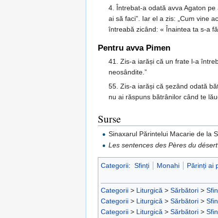
4. Întrebat-a odată avva Agaton pe 
ai să faci”. Iar el a zis: „Cum vine a
întreabă zicând: « Înaintea ta s-a f
Pentru avva Pimen
41. Zis-a iarăși că un frate l-a într
neosândite.”
55. Zis-a iarăși că șezând odată bătr
nu ai răspuns bătrânilor când te lăud
Surse
Sinaxarul Părintelui Macarie de la
Les sentences des Pères du désert
Categorii
:
Sfinți
Monahi
Părinți ai 
Categorii
>
Liturgică
>
Sărbători
>
Sfin
Categorii
>
Liturgică
>
Sărbători
>
Sfin
Categorii
>
Liturgică
>
Sărbători
>
Sfin