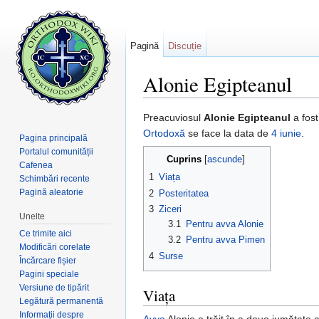
Pagină
Discuție
Alonie Egipteanul
Salt la:
navigare
,
căutare
Preacuviosul
Alonie Egipteanul
a fost
Ortodoxă
se face la data de
4 iunie
.
Pagina principală
Portalul comunității
Cuprins
[
ascunde
]
Cafenea
1
Viața
Schimbări recente
Pagină aleatorie
2
Posteritatea
3
Ziceri
Unelte
3.1
Pentru avva Alonie
Ce trimite aici
3.2
Pentru avva Pimen
Modificări corelate
4
Surse
Încărcare fișier
Pagini speciale
Versiune de tipărit
Viața
Legătură permanentă
Informații despre