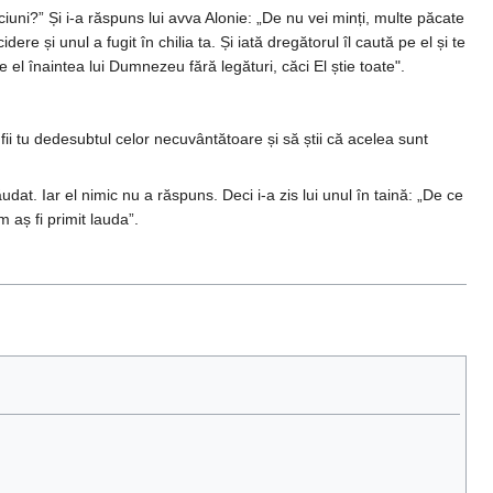
uni?” Și i-a răspuns lui avva Alonie: „De nu vei minți, multe păcate
ere și unul a fugit în chilia ta. Și iată dregătorul îl caută pe el și te
 el înaintea lui Dumnezeu fără legături, căci El știe toate".
 fii tu dedesubtul celor necuvântătoare și să știi că acelea sunt
dat. Iar el nimic nu a răspuns. Deci i-a zis lui unul în taină: „De ce
m aș fi primit lauda”.