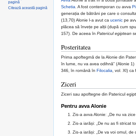
Avva
Alonie a trăit în a doua jumătate a
pagină
Schetia
. A fost contemporan cu avva
P
Citează această pagină
generația de bătrâni pe care o consult
(13,70) Alonie l-a avut ca
ucenic
pe avva
plăcea să învețe pe alții (după cum sp
157). De aceea în
Patericul egiptean
se
Posteritatea
Prima apoftegmă de la Alonie din Pater
în lume, nu va avea odihnă” (Alonie 1) -
346, în română în
Filocalia
, vol. XI) ca
Ziceri
Ziceri sau apoftegne din Patericul egip
Pentru avva Alonie
1. Zis-a avva Alonie: „De nu va zi
2. Zis-a iarăși: „De nu as fi stricat
3. Zis-a iarăși: „De va voi omul, 