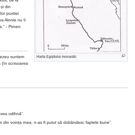
astic de la
și din
lor pustiei
a Alonie nu îi
a.” - Pimen
mnezeu suntem
Harta Egiptului monastic
a
(în scrisoarea
avea odihnă”.
e bun din voința mea, n-as fi putut să dobândesc faptele bune”.