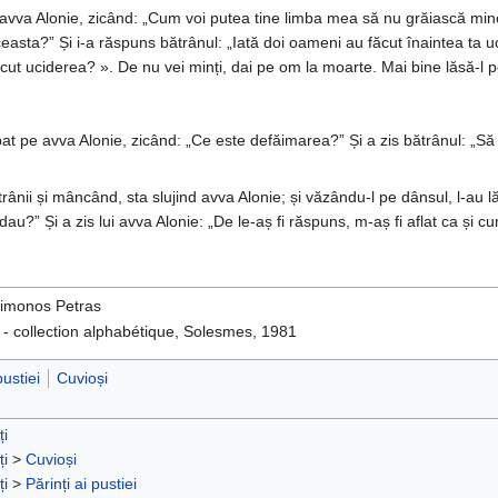
avva Alonie, zicând: „Cum voi putea tine limba mea să nu grăiască minci
ceasta?” Și i-a răspuns bătrânul: „Iată doi oameni au făcut înaintea ta ucid
ăcut uciderea? ». De nu vei minți, dai pe om la moarte. Mai bine lăsă-l pe
ebat pe avva Alonie, zicând: „Ce este defăimarea?” Și a zis bătrânul: „Să
ânii și mâncând, sta slujind avva Alonie; și văzându-l pe dânsul, l-au lău
au?” Și a zis lui avva Alonie: „De le-aș fi răspuns, m-aș fi aflat ca și cu
 Simonos Petras
- collection alphabétique, Solesmes, 1981
pustiei
Cuvioși
ți
ți
>
Cuvioși
ți
>
Părinți ai pustiei