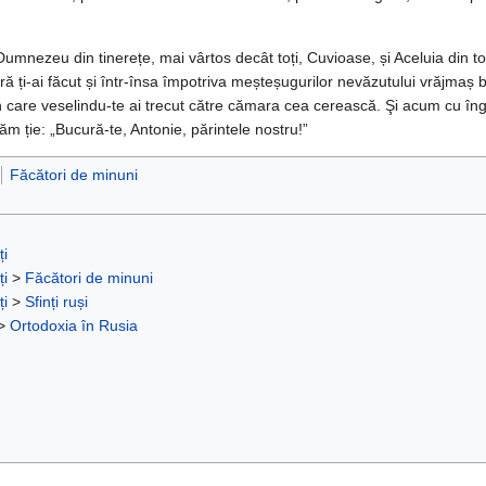
Dumnezeu din tinerețe, mai vârtos decât toți, Cuvioase, și Aceluia din tot
ă ți-ai făcut și într-însa împotriva meșteșugurilor nevăzutului vrăjmaș 
in care veselindu-te ai trecut către cămara cea cerească. Şi acum cu îng
ăm ție: „Bucură-te, Antonie, părintele nostru!”
Făcători de minuni
ți
ți
>
Făcători de minuni
ți
>
Sfinți ruși
>
Ortodoxia în Rusia