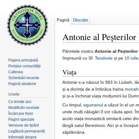
Pagină
Discuție
Antonie al Peșterilor
Salt la:
navigare
,
căutare
Părintele nostru
Antonie al Peșterilor
împreună cu Sf.
Teodosie
și pe
10 iulie
Pagina principală
Portalul comunității
Viața
Cafenea
Schimbări recente
Antonie s-a născut în 983 în Liubeh, lâ
Pagină aleatorie
și a dorința de a îmbrăca haina
monah
Unelte
și și-a închinat viața mulțumirii lui Du
Ce trimite aici
Cu timpul,
egumenul
a văzut în el un m
Modificări corelate
unde mulți călugări îl vor căuta apoi. Î
Încărcare fișier
acolo viața monastică similară celei din
Pagini speciale
lângă satul Berestovo. Aici și-a încep
Versiune de tipărit
Legătură permanentă
săptămâna.
Informații despre