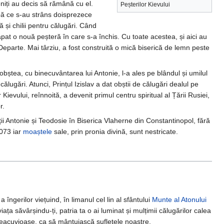
eniți au decis să rămână cu el.
Peșterilor Kievului
upă ce s-au strâns doisprezece
 și chilii pentru călugări. Când
săpat o nouă peșteră în care s-a închis. Cu toate acestea, și aici au
 Departe. Mai târziu, a fost construită o mică biserică de lemn peste
bștea, cu binecuvântarea lui Antonie, l-a ales pe blândul și umilul
gări. Atunci, Prințul Izislav a dat obștii de călugări dealul pe
ievului, reînnoită, a devenit primul centru spiritual al Țării Rusiei,
r.
ții Antonie și Teodosie în Biserica Vlaherne din Constantinopol, fără
073 iar
moaștele
sale, prin pronia divină, sunt nestricate.
îngerilor viețuind, în limanul cel lin al sfântului
Munte al Atonului
ța săvârșindu-ți, patria ta o ai luminat și mulțimii călugărilor calea
reacuvioase, ca să mântuiască sufletele noastre.