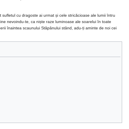
 sufletul cu dragoste ai urmat și cele stricăcioase ale lumii întru
bine nevoindu-te, ca niște raze luminoase ale soarelui în toate
erii înaintea scaunului Stăpânului stând, adu-ți aminte de noi cei