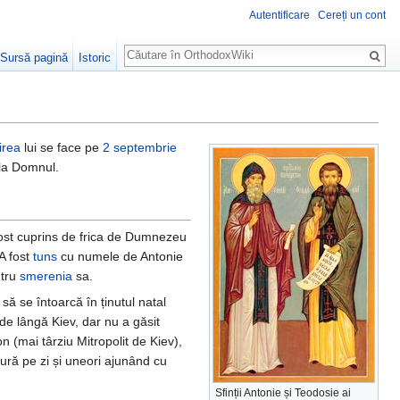
Autentificare
Cereți un cont
Căutare
Sursă pagină
Istoric
irea
lui se face pe
2 septembrie
 la Domnul.
 fost cuprins de frica de Dumnezeu
A fost
tuns
cu numele de Antonie
ntru
smerenia
sa.
să se întoarcă în ținutul natal
 de lângă Kiev, dar nu a găsit
n (mai târziu Mitropolit de Kiev),
ură pe zi și uneori ajunând cu
Sfinții Antonie și Teodosie ai