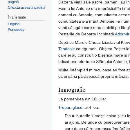
Datorită vieții sale aspre, oamenii au î
pagină
Citează această pagină
Faima lui Antonie s-a împrăștiat în țin
oameni cu Antonie, comunitatea aceasta 
În alte limbi
comunitatea s-a mărit, Antonie l-a nu
English
venit călugări care s-au stabilit pe lân
Português
Peșterile de Departe închinată
Adormiri
După ce Marele Cneaz Iziaslav al Kievul
Teodosie
ca egumen. Obștea Peșterilor d
care ei au construit o biserică mare și n
ridicat prin eforturile Sfântului Antonie,
Multe întâmplări miraculoase au fost atr
ca ei să-și părăsească propria mănăstire
Imnografie
La pomenirea din 10 iulie:
Tropar
,
glasul
al 4-lea:
Din tulburările lumești ieșind și cu 
ai ajuns. De unde cu binecuvântarea 
care duce către cereasca împărăție 