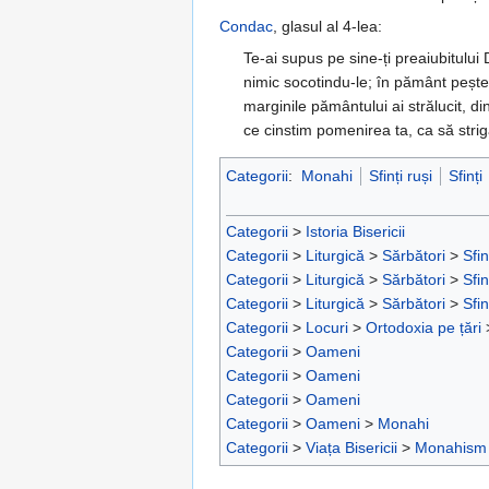
Condac
, glasul al 4-lea:
Te-ai supus pe sine-ți preaiubitului 
nimic socotindu-le; în pământ peșter
marginile pământului ai strălucit, d
ce cinstim pomenirea ta, ca să strig
Categorii
:
Monahi
Sfinți ruși
Sfinți
Categorii
>
Istoria Bisericii
Categorii
>
Liturgică
>
Sărbători
>
Sfin
Categorii
>
Liturgică
>
Sărbători
>
Sfin
Categorii
>
Liturgică
>
Sărbători
>
Sfin
Categorii
>
Locuri
>
Ortodoxia pe țări
Categorii
>
Oameni
Categorii
>
Oameni
Categorii
>
Oameni
Categorii
>
Oameni
>
Monahi
Categorii
>
Viața Bisericii
>
Monahism