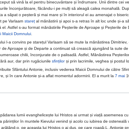
nceput să vină la el pentru binecuvântare și îndrumare. Unii dintre cei v
uturile înconjurătoare, făcându-i pe mulți să aleagă calea monahală. D
a săpat o peșteră și mai mare și în interiorul ei au amenajat o biserică
mit pe Varlaam
stareț
al mănăstirii și apoi s-a retras în alt loc unde și-a 
gă el. Astfel s-au format mănăstirile Peșterile de Aproape și Peșterile de
i
Maicii Domnului
.
ui l-a convins pe starețul Varlaam să se mute la mănăstirea Dimitriev, o
e Aproape și de Departe a continuat să crească ajungând la sute de călu
umeroase chilii, înconjurate de o palisadă. Astfel, Mănăstirea Peșterilor K
 fără aur, dar prin rugăciunile
sfinților
și prin lacrimile, veghea și postul lo
ibuite Sfântului Antonie, inclusiv vederea Maicii Domnului de către Sfin
, și în care Antonie și-a aflat momentul adormirii. El a murit la
7 mai
1
lepădarea lumii evanghelicește lui Hristos ai urmat și viață asemenea cu a 
părinților în muntele Kievului venind și acolo cu iubirea de osteneală via
arătând-o, pe aceasta lui Hristos o ai dus, pe care roagă-L, Antonie p