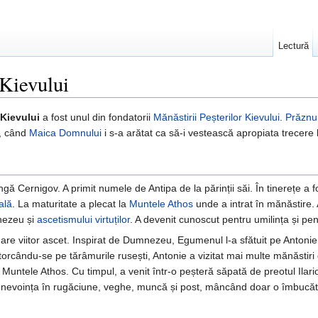
Lectură
 Kievului
 Kievului
a fost unul din fondatorii
Mănăstirii Peșterilor Kievului
.
Prăznu
, când
Maica Domnului
i s-a arătat ca să-i vestească apropiata trecere
ngă Cernigov. A primit numele de Antipa de la părinții săi. În tinerețe a
ală
. La maturitate a plecat la
Muntele Athos
unde a intrat în mănăstire. 
mnezeu și
ascetismului
virtuților
. A devenit cunoscut pentru umilința și pe
are viitor ascet. Inspirat de Dumnezeu, Egumenul l-a sfătuit pe Antonie 
ntorcându-se pe tărâmurile rusești, Antonie a vizitat mai multe mănăstiri
 Muntele Athos. Cu timpul, a venit într-o peșteră săpată de preotul Ilario
ut nevoința în rugăciune, veghe, muncă și post, mâncând doar o îmbucăt