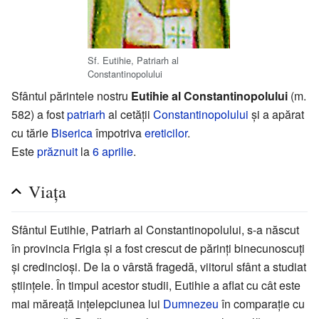
Sf. Eutihie, Patriarh al
Constantinopolului
Sfântul părintele nostru
Eutihie al Constantinopolului
(m.
582) a fost
patriarh
al cetății
Constantinopolului
și a apărat
cu tărie
Biserica
împotriva
ereticilor
.
Este
prăznuit
la
6 aprilie
.
Viața
Sfântul Eutihie, Patriarh al Constantinopolului, s-a născut
în provincia Frigia și a fost crescut de părinți binecunoscuți
și credincioși. De la o vârstă fragedă, viitorul sfânt a studiat
științele. În timpul acestor studii, Eutihie a aflat cu cât este
mai măreață ințelepciunea lui
Dumnezeu
în comparație cu