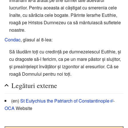
înfrânării te-a arătat pe tine turmei tale adevărul
lucrurilor. Pentru aceasta ai câștigat cu smerenia cele
înalte, cu sărăcia cele bogate. Părinte Ierarhe Eutihie,
roagă pe Hristos Dumnezeu ca să mântuiască sufletele
noastre.
Condac
, glasul al 8-lea:
Să lăudăm toți cu credință pe dumnezeiescul Eutihie, și
cu dragoste să-l fericim, ca pe un mare păstor și slujitor,
și preaînțelept învățător și izgonitor al eresurilor. Că se
roagă Domnului pentru noi toți.
Legături externe
(en)
St Eutychius the Patriarch of Constantinople
-
OCA
Website