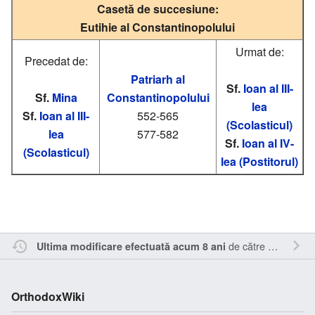
Casetă de succesiune:
Eutihie al Constantinopolului
Urmat de:
Precedat de:
Patriarh al
Sf.
Ioan al III-
Sf.
Mina
Constantinopolului
lea
Sf.
Ioan al III-
552-565
(Scolasticul)
lea
577-582
Sf.
Ioan al IV-
(Scolasticul)
lea (Postitorul)
de către
Sîmbotin
.
Ultima modificare efectuată acum 8 ani
OrthodoxWiki