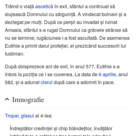
Trăind o viață
ascetică
în exil, sfântul a continuat să
slujească Domnului cu sârguință. A vindecat bolnavi și a
dezlegat pe mulți. După ce perșii au invadat și ruinat
Amasia, sfântul s-a rugat Domnului ca grânele strânse să
nu se termine; rugăciunea i-a fost ascultată. De asemenea
Eutihie a primit darul profeției, el prezicând succesorii lui
Iustinian.
După doisprezece ani de exil, în anul 577, Eutihie s-a
întors la poziția ce i se cuvenea. La data de
6 aprilie
, anul
582, și-a adunat
clerul
după care a adormit în pace.
Imnografie
Tropar
,
glasul
al 4-lea:
Îndreptător credinței și chip blândeților, învățător