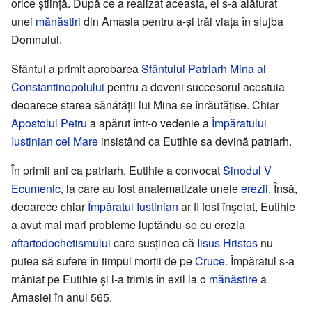
orice știință. După ce a realizat aceasta, el s-a alăturat
unei
mănăstiri
din Amasia pentru a-și trăi viața în slujba
Domnului.
Sfântul a primit aprobarea
Sfântului Patriarh Mina al
Constantinopolului
pentru a deveni succesorul acestuia
deoarece starea sănătății lui Mina se înrăutățise. Chiar
Apostolul Petru
a apărut într-o vedenie a
Împăratului
Iustinian cel Mare
insistând ca Eutihie sa devină patriarh.
În primii ani ca patriarh, Eutihie a convocat
Sinodul V
Ecumenic
, la care au fost anatematizate unele
erezii
. Însă,
deoarece chiar
Împăratul Iustinian
ar fi fost înșelat, Eutihie
a avut mai mari probleme luptându-se cu erezia
aftartodochetismului
care susținea că
Iisus Hristos
nu
putea să sufere în timpul morții de pe
Cruce
. Împăratul s-a
mâniat pe Eutihie și l-a trimis în exil la o
mănăstire
a
Amasiei în anul 565.