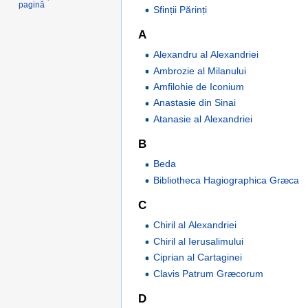
pagină
Sfinții Părinți
A
Alexandru al Alexandriei
Ambrozie al Milanului
Amfilohie de Iconium
Anastasie din Sinai
Atanasie al Alexandriei
B
Beda
Bibliotheca Hagiographica Græca
C
Chiril al Alexandriei
Chiril al Ierusalimului
Ciprian al Cartaginei
Clavis Patrum Græcorum
D