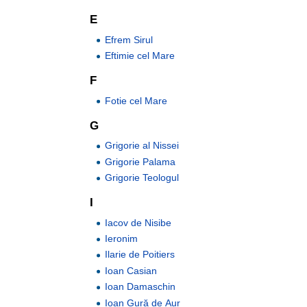
E
Efrem Sirul
Eftimie cel Mare
F
Fotie cel Mare
G
Grigorie al Nissei
Grigorie Palama
Grigorie Teologul
I
Iacov de Nisibe
Ieronim
Ilarie de Poitiers
Ioan Casian
Ioan Damaschin
Ioan Gură de Aur