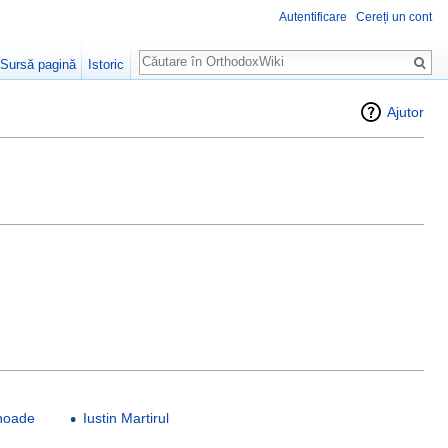
Autentificare
Cereți un cont
Căutare
Sursă pagină
Istoric
Ajutor
inoade
Iustin Martirul