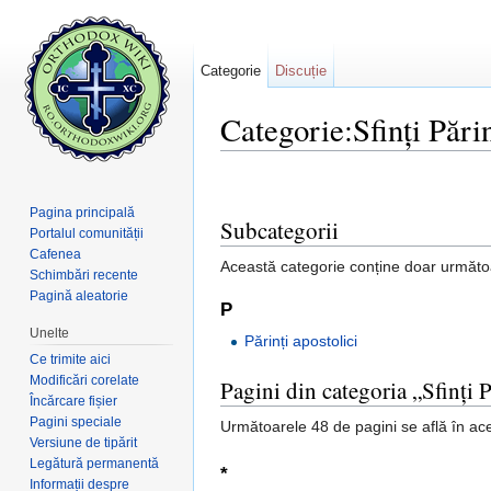
Categorie
Discuție
Categorie:Sfinți Părin
Salt la:
navigare
,
căutare
Pagina principală
Subcategorii
Portalul comunității
Cafenea
Această categorie conține doar următo
Schimbări recente
Pagină aleatorie
P
Unelte
Părinți apostolici
Ce trimite aici
Modificări corelate
Pagini din categoria „Sfinți P
Încărcare fișier
Pagini speciale
Următoarele 48 de pagini se află în ace
Versiune de tipărit
Legătură permanentă
*
Informații despre