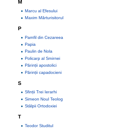
M
Marcu al Efesului
Maxim Mărturisitorul
P
Pamfil din Cezareea
Papia
Paulin de Nola
Policarp al Smirnei
Părinții apostolici
Părinții capadocieni
S
Sfinții Trei Ierarhi
Simeon Noul Teolog
Stâlpii Ortodoxiei
T
Teodor Studitul