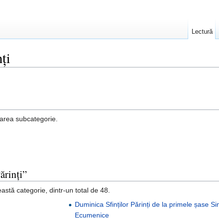
Lectură
ți
area subcategorie.
ărinți”
astă categorie, dintr-un total de 48.
Duminica Sfinților Părinți de la primele șase S
Ecumenice