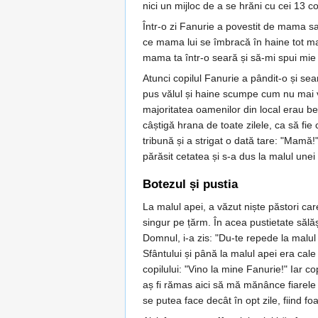
nici un mijloc de a se hrăni cu cei 13 co
Într-o zi Fanurie a povestit de mama sa 
ce mama lui se îmbracă în haine tot mai
mama ta într-o seară și să-mi spui mie
Atunci copilul Fanurie a pândit-o și sea
pus vălul și haine scumpe cum nu mai vă
majoritatea oamenilor din local erau beți
câștigă hrana de toate zilele, ca să fie
tribună și a strigat o dată tare: "Mamă!
părăsit cetatea și s-a dus la malul unei 
Botezul și pustia
La malul apei, a văzut niște păstori car
singur pe țărm. În acea pustietate sălă
Domnul, i-a zis: "Du-te repede la malul
Sfântului și până la malul apei era cale
copilului: "Vino la mine Fanurie!" Iar 
aș fi rămas aici să mă mănânce fiarele s
se putea face decât în opt zile, fiind fo