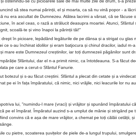
și ostenindu-se cu picioarele sale de mai multe zile de drum, s-a prezen
uncind să stea numai părinții, el și moarta, ca să nu vină popor - a l
 că nu era ascultat de Dumnezeu. Atâtea lacrimi a vărsat, că se făcuse o 
iune, în acel ceas, o rază a strălucit deasupra moartei. Atunci, Sfântul s
gnit, scoală-te și vino înapoi la părinții tăi!"
 drept în picioare, lepădând legăturile de pe dânsa și a strigat cu glas
 ce s-au închinat idolilor și eram batjocura și chinul dracilor, iadul m-
și mare este Dumnezeul creștinilor, iar toți dumnezeii păgânilor sunt dr
mpărăție Sfântului, dar el n-a primit nimic, ca întotdeauna. S-a făcut dec
plata pe care a cerut-o Sfântul Fanurie.
t botezul și s-au făcut creștini. Sfântul a plecat din cetate și a vindecat 
șinat pe ei în fața împăratului, că nimic, nici vrăjile, nici leacurile lor nu
triva lui, "numindu-l mare (vraci) și vrăjitor și spunând împăratului că 
ă pe el împărat. Împăratul auzind s-a umplut de mânie și strigând pe toți 
fiind convins că e așa de mare vrăjitor, a chemat pe toți călăii cetății, și
 sânge.
le cu pietre, scoaterea șuvițelor de piele de-a lungul trupului, smulgerea d