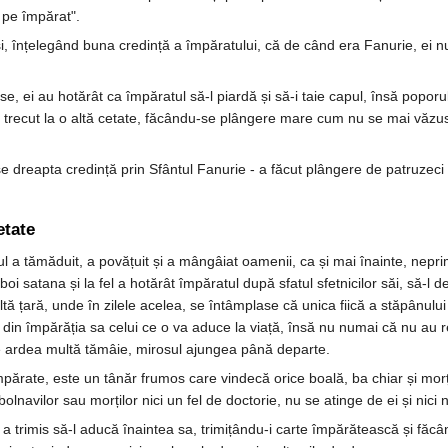
a pe împărat".
 înțelegând buna credință a împăratului, că de când era Fanurie, ei nu m
, ei au hotărât ca împăratul să-l piardă și să-i taie capul, însă poporul
au trecut la o altă cetate, făcându-se plângere mare cum nu se mai văzus
 dreapta credință prin Sfântul Fanurie - a făcut plângere de patruzeci 
etate
tul a tămăduit, a povățuit și a mângâiat oamenii, ca și mai înainte, nepr
ăzboi satana și la fel a hotărât împăratul după sfatul sfetnicilor săi, să-
altă țară, unde în zilele acelea, se întâmplase că unica fiică a stăpânului 
e din împărăția sa celui ce o va aduce la viață, însă nu numai că nu au r
 se ardea multă tămâie, mirosul ajungea până departe.
Împărate, este un tânăr frumos care vindecă orice boală, ba chiar și morț
olnavilor sau morților nici un fel de doctorie, nu se atinge de ei și nic
 trimis să-l aducă înaintea sa, trimițându-i carte împărătească și făcân