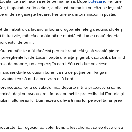
și totodată, ca să-l facă să ierte pe mama sa. După
botezare
, Fanurie
 Dar, înapoindu-se în cetate, a aflat că mama lui nu căzuse leșinată,
știe unde se găsește fiecare. Fanurie s-a întors înapoi în pustie,
tât de milostiv, că făcând și lucrând ogoarele, alerga adunându-le și
ei în trei zile, mâncând atâta pâine muiată cât lua cu două degete
ci destul de puțin.
căra cu mâinile atât rădăcini pentru hrană, cât și să scoată pietre,
vegherile lui de toată noaptea, arșița și gerul, căci coliba lui fiind
colo de moarte, un acoperiș în cerul Său cel dumnezeiesc.
și aranjându-le culcușuri bune, că nu de puține ori, l-a găsit
 vizuinei ca să nu-l atace vreo altă fiară.
 poruncească lor a se sălășlui mai departe într-o prăpastie și să nu
nică, deși nu aveau grai, întorceau ochii spre coliba lui Fanurie și
ustiului mulțumeau lui Dumnezeu că le-a trimis lor pe acel tânăr prea
ri necurate. La rugăciunea celor buni, a fost chemat să se ducă și să