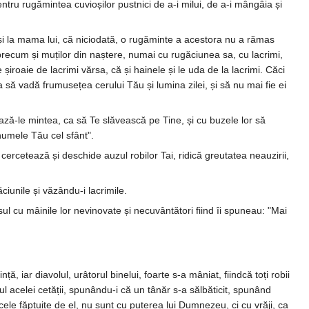
pentru rugămintea cuvioșilor pustnici de a-i milui, de a-i mângâia și
i și la mama lui, că niciodată, o rugăminte a acestora nu a rămas
 precum și muților din naștere, numai cu rugăciunea sa, cu lacrimi,
aie de lacrimi vărsa, că și hainele și le uda de la lacrimi. Căci
ca să vadă frumusețea cerului Tău și lumina zilei, și să nu mai fie ei
ză-le mintea, ca să Te slăvească pe Tine, și cu buzele lor să
 numele Tău cel sfânt".
rcetează și deschide auzul robilor Tai, ridică greutatea neauzirii,
iunile și văzându-i lacrimile.
l cu mâinile lor nevinovate și necuvântători fiind îi spuneau: "Mai
, iar diavolul, urâtorul binelui, foarte s-a mâniat, fiindcă toți robii
ul acelei cetății, spunându-i că un tânăr s-a sălbăticit, spunând
 cele făptuite de el, nu sunt cu puterea lui Dumnezeu, ci cu vrăji, ca