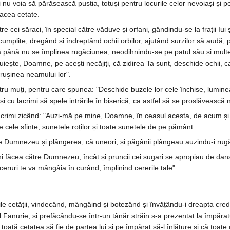
și nu voia să părăsească pustia, totuși pentru locurile celor nevoiași și 
 acea cetate.
e cei săraci, în special către văduve și orfani, gândindu-se la frații Iu
cumplite, dregând și îndreptând ochii orbilor, ajutând surzilor să audă,
nă nu se împlinea rugăciunea, neodihnindu-se pe patul său și multe șiro
iluiește, Doamne, pe acești necăjiți, că zidirea Ta sunt, deschide ochii, 
 rușinea neamului lor".
ru muți, pentru care spunea: "Deschide buzele lor cele închise, luminea
 cu lacrimi să spele intrările în biserică, ca astfel să se proslăvească
acrimi zicând: "Auzi-mă pe mine, Doamne, în ceasul acesta, de acum și ce
 cele sfinte, sunetele roților și toate sunetele de pe pământ.
e Dumnezeu și plângerea, că uneori, și păgânii plângeau auzindu-i rugăc
 făcea către Dumnezeu, încât și pruncii cei sugari se apropiau de dansu
 ceruri te va mângâia în curând, împlinind cererile tale".
le cetății, vindecând, mângâind și botezând și învățându-i dreapta credință
ul Fanurie, și prefăcându-se într-un tânăr străin s-a prezentat la împărat
toată cetatea să fie de partea lui și pe împărat să-l înlăture și că toate