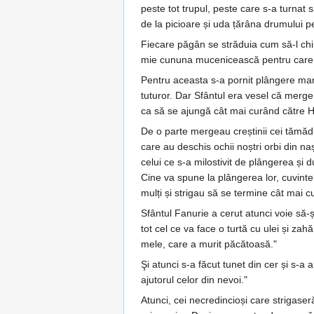
peste tot trupul, peste care s-a turnat s
de la picioare și uda țărâna drumului p
Fiecare păgân se străduia cum să-l chin
mie cununa mucenicească pentru care 
Pentru aceasta s-a pornit plângere mare
tuturor. Dar Sfântul era vesel că merge
ca să se ajungă cât mai curând către Hri
De o parte mergeau creștinii cei tămădu
care au deschis ochii noștri orbi din 
celui ce s-a milostivit de plângerea și
Cine va spune la plângerea lor, cuvinte
mulți și strigau să se termine cât mai c
Sfântul Fanurie a cerut atunci voie să-ș
tot cel ce va face o turtă cu ulei și za
mele, care a murit păcătoasă."
Şi atunci s-a făcut tunet din cer și s-a 
ajutorul celor din nevoi."
Atunci, cei necredincioși care strigaser