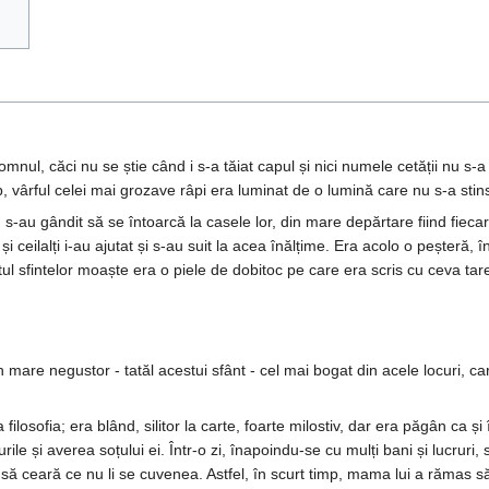
mnul, căci nu se știe când i s-a tăiat capul și nici numele cetății nu s-a
p, vârful celei mai grozave râpi era luminat de o lumină care nu s-a stins
i, s-au gândit să se întoarcă la casele lor, din mare depărtare fiind fieca
 ceilalți i-au ajutat și s-au suit la acea înălțime. Era acolo o peșteră, 
ptul sfintelor moaște era o piele de dobitoc pe care era scris cu ceva ta
un mare negustor - tatăl acestui sfânt - cel mai bogat din acele locuri, 
filosofia; era blând, silitor la carte, foarte milostiv, dar era păgân ca ș
ile și averea soțului ei. Într-o zi, înapoindu-se cu mulți bani și lucruri, so
să ceară ce nu li se cuvenea. Astfel, în scurt timp, mama lui a rămas să