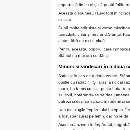
poporul să fie cu el și să poată înlătur
Aceasta o spuneau răuvoitorii mincinoși,
cinstite.
După multe stăruințe și vorbe mincinoase
tămăduiți, chiar și nevrând Sfântul, l-
ajutor, fără de nici o plată.
Pentru aceasta, poporul care cunoscuse
Sfântul nu mai era cu dânșii.
Minuni și vindecări în a doua c
Astfel și în cea de a doua cetate, Sfân
pustie cu rădăcini. Şi iarăși a ridicat r
mare, l-a trimis cu sila, peste hotar în 
slujitorii, hotărându-se să dea jumătat
putrezi și deși se vărsau mirodenii și
Una din slugile împăratului i-a spus: "
a fost spânzurat pe lemn, dar nu le dă b
Acestea auzindu-le împăratul, degrabă a