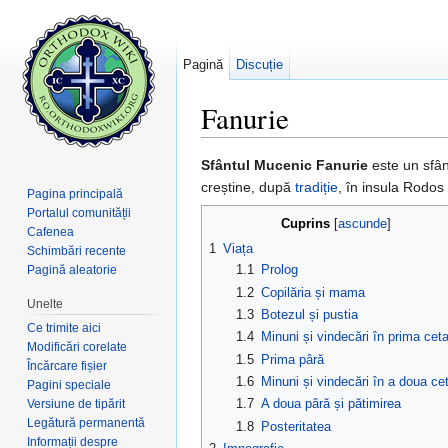
Pagină
Discuție
Fanurie
Salt la:
navigare
,
căutare
Sfântul Mucenic Fanurie
este un sfâ
creștine, după
tradiție
, în insula Rodos
Pagina principală
Portalul comunității
Cuprins
[
ascunde
]
Cafenea
1
Viața
Schimbări recente
1.1
Prolog
Pagină aleatorie
1.2
Copilăria și mama
Unelte
1.3
Botezul și pustia
Ce trimite aici
1.4
Minuni și vindecări în prima cet
Modificări corelate
1.5
Prima pâră
Încărcare fișier
1.6
Minuni și vindecări în a doua ce
Pagini speciale
1.7
A doua pâră și pătimirea
Versiune de tipărit
Legătură permanentă
1.8
Posteritatea
Informații despre