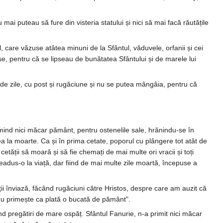
ai puteau să fure din visteria statului și nici să mai facă răutățile
, care văzuse atâtea minuni de la Sfântul, văduvele, orfanii și cei
e, pentru că se lipseau de bunătatea Sfântului și de marele lui
de zile, cu post și rugăciune și nu se putea mângâia, pentru că
imind nici măcar pământ, pentru ostenelile sale, hrănindu-se în
l dea la moarte. Ca și în prima cetate, poporul cu plângere tot atât de
cetății să moară și să fie chemați de mai multe ori vracii și toți
eadus-o la viață, dar fiind de mai multe zile moartă, începuse a
ii înviază, făcând rugăciuni către Hristos, despre care am auzit că
i nu primește ca plată o bucată de pământ".
d pregătiri de mare ospăț. Sfântul Fanurie, n-a primit nici măcar