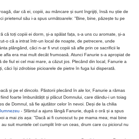
gă, dar că ei, copiii, au mâncare și sunt îngrijiți, însă nu știe de
ci prietenul său i-a spus următoarele: "Bine, bine, păzește tu pe
 că toți copiii ei dorm, și-a spălat fața, s-a uns cu aromate, și-a
ut-o că a intrat într-un local de noapte, de petrecere, unde
a plângând, căci n-ar fi vrut copiii să afle prin ce sacrificii le
e se afla era mai mult decât frumoasă. Atunci Fanurie s-a apropiat de
 de fiul ei cel mai mare, a căzut jos. Plecând din local, Fanurie a
, căci își zdrobise picioarele de pietre în fuga lui disperată.
eacă și pe el dincolo. Păstorii plecând în ale lor, Fanurie a rămas
ind foarte îmbunătățit și plăcut Domnului, care dându-i un toiag
 de Domnul, să fie ajutător celor în nevoi. Deși de la chilia
Dumnezeu
- Sfântul a ajuns lângă Fanurie, după o oră și a spus
Apoi a mai zis așa: "Dacă ai fi cunoscut tu pe mama mea; mai bine
, au suit muntele cel cumplit într-un ceas, drum care cu piciorul nu