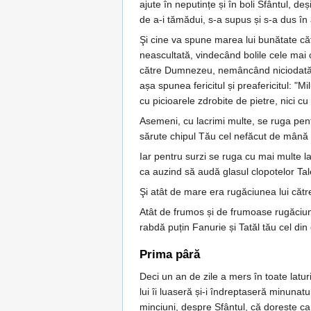
ajute în neputințe și în boli Sfântul, de
de a-i tămădui, s-a supus și s-a dus în
Şi cine va spune marea lui bunătate cătr
neascultată, vindecând bolile cele mai 
către Dumnezeu, nemâncând niciodată pâ
așa spunea fericitul și preafericitul: "M
cu picioarele zdrobite de pietre, nici cu
Asemeni, cu lacrimi multe, se ruga pent
sărute chipul Tău cel nefăcut de mână și
Iar pentru surzi se ruga cu mai multe l
ca auzind să audă glasul clopotelor Tale
Şi atât de mare era rugăciunea lui cătr
Atât de frumos și de frumoase rugăciuni
rabdă puțin Fanurie și Tatăl tău cel din
Prima pâră
Deci un an de zile a mers în toate laturi
lui îi luaseră și-i îndreptaseră minunat
minciuni, despre Sfântul, că dorește ca 