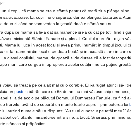
pii.
unui copil, că mama sa era o sfântă pentru că toată ziua plânge și se roa
 sărăcăcioase. Ei, copiii nu o supărau, dar ea plângea toată ziua. Atun
 a doua zi când ne vom vedea la școală dacă e sfântă sau nu."
ra după ce mama sa le-a dat să mănânce și i-a culcat pe toți, fiind sigură
zuse niciodată Sfântul Fanurie și a plecat. Copilul a urmărit-o și a văz
. Mama lui juca în acest local și avea primul număr; în timpul jocului cânt
 cu ei. Iar oamenii din local o credeau beată și în această stare în car
" La glasul copilului, mama, de groază și de durere că a fost descoperită
ape mari, care curgea în apropierea acelei cetății - nu cu puține greutăți
e voiau să treacă pe celălalt mal cu o corabie. El i-a rugat atunci să-l tr
șluia un
pustnic
bătrân care de 65 de ani nu mai văzuse chip omenesc, fi
 apei și ia de acolo pe plăcutul Domnului Dumnezeu Fanurie, ca fiind ales
 de trei zile, având de coborât un munte foarte aspru - prin puterea lui
copilul auzind numele său a răspuns: "Au tu ai cunoscut pe tatăl meu?" 
ălbatice". Sfântul mirându-se întru sine, a tăcut. Şi iarăși, prin minune
arte stâncos și prăpăstios.