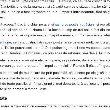
a trebuit să se lupte cu asprimea firii lui Fanurie, ca să-l facă creștin 
să ia iertăciune de la mama sa și să vadă cum este situația fraților săi.
ii săi, după ce a fost îngropată ea, s-au împărțit între neamuri, fără să 
ești.
upă aceea, întrecând chiar pe acel
sihastru
cu
post
și
rugăciuni
, și era a
ău și apă de băut. Hrana lui, la început, timp de trei ani, a fost din tr
u lua nici apă, iar după aceea, a început a mânca, numai sâmbăta și atun
e Taine
, cerceta pustnicii din acea pustie, și se ostenea mult, pentru a 
iliei lor pustnicești - semănând puține legume și cine va putea spune pri
rând Domnului Dumnezeu, ca prin această răbdare, să-i dea și lui, din
rele care se atacau între ele, le împăca, îngrijindu-le, dacă erau rănite 
 de vreun șarpe mare, care în timpul somnului lui Fanurie îl păzea în gura
nt atacați de multe fiare de prin pustietăți, să le certe pe ele și să le
e cele mai de temut, când erau atacate de om sau de altă fiară mai puter
t de toate pustiile, din împrejurimi și mai departe, iară toți locuitorii p
ște și pe oameni îi tămăduiește.
tate
e mare și frumoasă, cu oameni foarte înrăutățiți și plini de boli și lucru