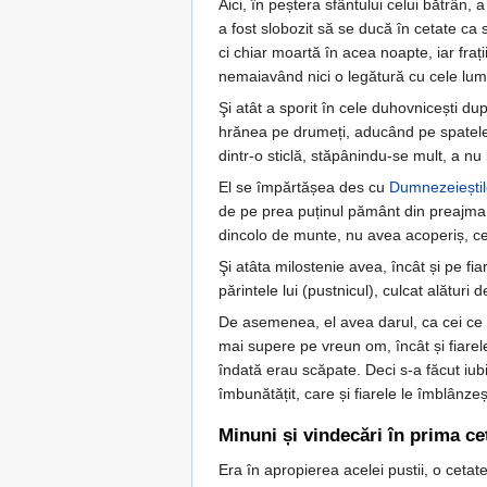
Aici, în peștera sfântului celui bătrân, 
a fost slobozit să se ducă în cetate ca 
ci chiar moartă în acea noapte, iar fraț
nemaiavând nici o legătură cu cele lum
Şi atât a sporit în cele duhovnicești d
hrănea pe drumeți, aducând pe spatele s
dintr-o sticlă, stăpânindu-se mult, a n
El se împărtășea des cu
Dumnezeieștil
de pe prea puținul pământ din preajma ch
dincolo de munte, nu avea acoperiș, ce
Şi atâta milostenie avea, încât și pe fia
părintele lui (pustnicul), culcat alături
De asemenea, el avea darul, ca cei ce su
mai supere pe vreun om, încât și fiarel
îndată erau scăpate. Deci s-a făcut iubi
îmbunătățit, care și fiarele le îmblânze
Minuni și vindecări în prima ce
Era în apropierea acelei pustii, o cetat