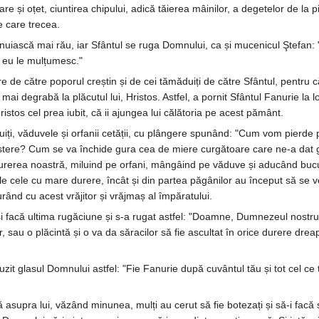
are și oțet, ciuntirea chipului, adică tăierea mâinilor, a degetelor de la 
e care trecea.
uiască mai rău, iar Sfântul se ruga Domnului, ca și mucenicul Ştefan: "I
eu le mulțumesc."
 de către poporul creștin și de cei tămăduiți de către Sfântul, pentru c
 mai degrabă la plăcutul lui, Hristos. Astfel, a pornit Sfântul Fanurie 
stos cel prea iubit, că ii ajungea lui călătoria pe acest pământ.
iți, văduvele și orfanii cetății, cu plângere spunând: "Cum vom pierde 
naștere? Cum se va închide gura cea de miere curgătoare care ne-a dat g
 durerea noastră, miluind pe orfani, mângâind pe văduve și aducând bucur
le cele cu mare durere, încât și din partea păgânilor au început să se ve
urând cu acest vrăjitor și vrăjmaș al împăratului.
i facă ultima rugăciune și s-a rugat astfel: "Doamne, Dumnezeul nostru, 
hăr, sau o plăcintă și o va da săracilor să fie ascultat în orice durere d
auzit glasul Domnului astfel: "Fie Fanurie după cuvântul tău și tot cel ce 
ă asupra lui, văzând minunea, mulți au cerut să fie botezați și să-i facă ș