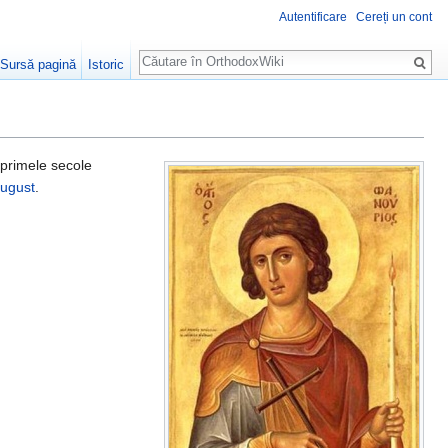
Autentificare
Cereți un cont
Căutare
Sursă pagină
Istoric
 primele secole
ugust
.