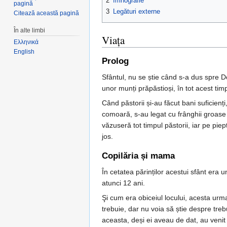
2
Imnografie
pagină
3
Legături externe
Citează această pagină
În alte limbi
Viața
Ελληνικά
English
Prolog
Sfântul, nu se știe când s-a dus spre Do
unor munți prăpăstioși, în tot acest tim
Când păstorii și-au făcut bani suficienț
comoară, s-au legat cu frânghii groase și
văzuseră tot timpul păstorii, iar pe pie
jos.
Copilăria și mama
În cetatea părinților acestui sfânt era 
atunci 12 ani.
Şi cum era obiceiul locului, acesta urma 
trebuie, dar nu voia să știe despre trebur
aceasta, deși ei aveau de dat, au venit 