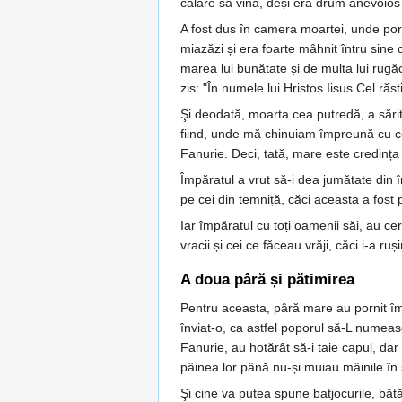
călare să vină, deși era drum anevoios 
A fost dus în camera moartei, unde por
miazăzi și era foarte mâhnit întru sine
marea lui bunătate și de multa lui rugăc
zis: "În numele lui Hristos Iisus Cel răsti
Şi deodată, moarta cea putredă, a sărit
fiind, unde mă chinuiam împreună cu cei
Fanurie. Deci, tată, mare este credința 
Împăratul a vrut să-i dea jumătate din î
pe cei din temniță, căci aceasta a fost 
Iar împăratul cu toți oamenii săi, au ceru
vracii și cei ce făceau vrăji, căci i-a ru
A doua pâră și pătimirea
Pentru aceasta, pâră mare au pornit împo
înviat-o, ca astfel poporul să-L numeasc
Fanurie, au hotărât să-i taie capul, dar 
pâinea lor până nu-și muiau mâinile în
Şi cine va putea spune batjocurile, bătăi