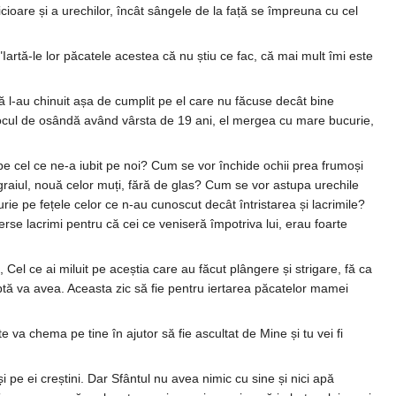
picioare și a urechilor, încât sângele de la față se împreuna cu cel
artă-le lor păcatele acestea că nu știu ce fac, că mai mult îmi este
ă l-au chinuit așa de cumplit pe el care nu făcuse decât bine
la locul de osândă având vârsta de 19 ani, el mergea cu mare bucurie,
pe cel ce ne-a iubit pe noi? Cum se vor închide ochii prea frumoși
raiul, nouă celor muți, fără de glas? Cum se vor astupa urechile
ie pe fețele celor ce n-au cunoscut decât întristarea și lacrimile?
rse lacrimi pentru că cei ce veniseră împotriva lui, erau foarte
Cel ce ai miluit pe aceștia care au făcut plângere și strigare, fă ca
reaptă va avea. Aceasta zic să fie pentru iertarea păcatelor mamei
te va chema pe tine în ajutor să fie ascultat de Mine și tu vei fi
i pe ei creștini. Dar Sfântul nu avea nimic cu sine și nici apă