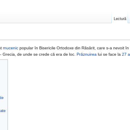
Lectură
nt
mucenic
popular în Bisericile Ortodoxe din Răsărit, care s-a nevoit în
 - Grecia, de unde se crede că era de loc.
Prăznuirea
lui se face la
27 a
ate
tate