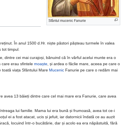
Sfântul mucenic Fanurie
 reținut. În anul 1500 d.Hr. niște păstori pășteau turmele în valea
 tot timpul.
re, dintre cei mai curajoși, bănuind că în vârful acelui munte era o
în care erau sfintele
moaște
, și ardea o făclie mare, aceea pe care o
re toată viața Sfântului Mare
Mucenic
Fanurie pe care o redăm mai
care avea 13 băieți dintre care cel mai mare era Fanurie, care avea
i întreaga lui familie. Mama lui era bună și frumoasă, avea tot ce-i
țul ei a fost atacat, ucis și jefuit, iar datornicii îndată ce au auzit
racă, locuind într-o bucătărie, dar și acolo ea era năpăstuită, fără