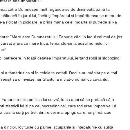
tat în fața împăratului.
ăcrimat către Dumnezeu mult rugându-se de dimineață până Ia
băltoacă în jurul lui, încât și împăratul și împărăteasa se mirau de
-a ridicat în picioare, a prins mâna celei moarte și putrede și i-a
 mare: "Mare este Dumnezeul lui Fanurie căci în iadul cel mai de jos
a vărsat afară cu mare frică, temându-se la auzul numelui lui
aci".
i petrecere în toată cetatea împăratului, iertând robii și slobozind
și a tămăduit ca și în celelalte cetății. Deci s-au mâniat pe el toți
 au reușit să o învieze, iar Sfântul a înviat-o numai cu cuvântul.
Fanurie a ucis pe fiica lui cu vrăjile ca apoi să se prefacă că a
sfetnicii lui și pe cei necredincioși, care toți erau împotriva lui
 a tras la sorți pe trei, dintre cei mai aprigi, care nu-și mâncau
inților, loviturile cu palme, scuipările și înțepăturile cu sulița