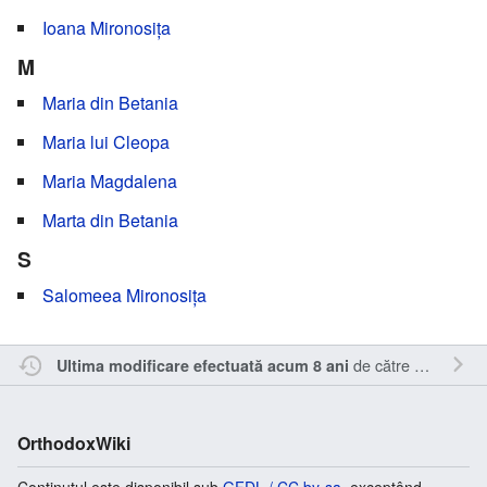
Ioana Mironosița
M
Maria din Betania
Maria lui Cleopa
Maria Magdalena
Marta din Betania
S
Salomeea Mironosița
de către
Sîmbotin
.
Ultima modificare efectuată acum 8 ani
OrthodoxWiki