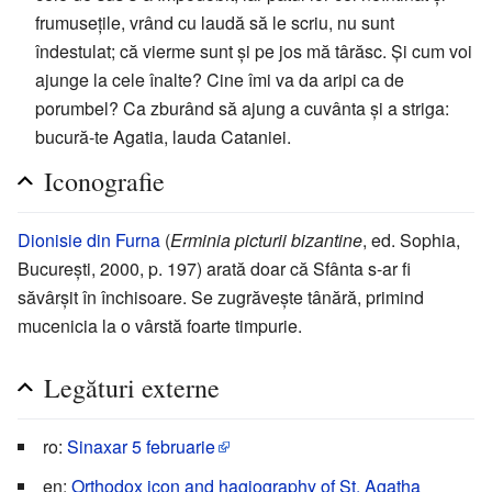
frumusețile, vrând cu laudă să le scriu, nu sunt
îndestulat; că vierme sunt și pe jos mă târăsc. Şi cum voi
ajunge la cele înalte? Cine îmi va da aripi ca de
porumbel? Ca zburând să ajung a cuvânta și a striga:
bucură-te Agatia, lauda Cataniei.
Iconografie
Dionisie din Furna
(
Erminia picturii bizantine
, ed. Sophia,
București, 2000, p. 197) arată doar că Sfânta s-ar fi
săvârșit în închisoare. Se zugrăvește tânără, primind
mucenicia la o vârstă foarte timpurie.
Legături externe
ro:
Sinaxar 5 februarie
en:
Orthodox icon and hagiography of St. Agatha