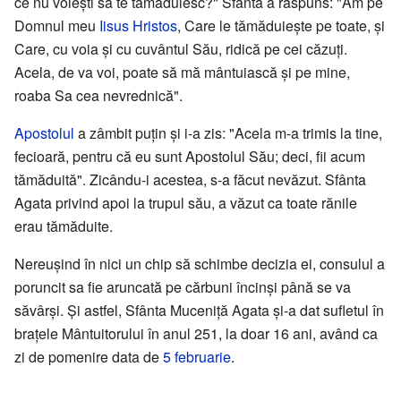
ce nu voiești să te tămăduiesc?" Sfânta a răspuns: "Am pe
Domnul meu
Iisus Hristos
, Care le tămăduiește pe toate, și
Care, cu voia și cu cuvântul Său, ridică pe cei căzuți.
Acela, de va voi, poate să mă mântuiască și pe mine,
roaba Sa cea nevrednică".
Apostolul
a zâmbit puțin și i-a zis: "Acela m-a trimis la tine,
fecioară, pentru că eu sunt Apostolul Său; deci, fii acum
tămăduită". Zicându-i acestea, s-a făcut nevăzut. Sfânta
Agata privind apoi la trupul său, a văzut ca toate rănile
erau tămăduite.
Nereușind în nici un chip să schimbe decizia ei, consulul a
poruncit sa fie aruncată pe cărbuni încinși până se va
săvârși. Şi astfel, Sfânta Muceniță Agata și-a dat sufletul în
brațele Mântuitorului în anul 251, la doar 16 ani, având ca
zi de pomenire data de
5 februarie
.