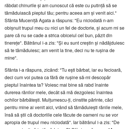
răbdat chinurile și am cunoscut că este cu putință să se
tămăduiască pieptul tău; pentru aceea am și venit aici."
Sfânta Muceniță Agata a răspuns: "Eu niciodată n-am
obișnuit trupul meu cu nici un fel de doctorie, și acum mi se
pare că nu se cade a strica obiceiul cel bun, păzit din
tinerețe". Bătrânul i-a zis: "Şi eu sunt creștin și nădăjduiesc
să te tămăduiesc; am venit la tine, deci nu te rușina de
mine".
Sfânta i-a răspuns, zicând: "Tu ești bărbat, iar eu fecioară,
deci cum voi putea ca fără de rușine să-mi descopăr
pieptul înaintea ta? Voiesc mai bine să rabd înainte
durerea rănilor mele, decât să mă dezgolesc înaintea
ochilor bărbătești. Mulțumescu-ți, cinstite părinte, căci
pentru mine ai venit aici, vrând să tămăduiești rănile mele,
însă să știi că doctoriile cele făcute de oameni nu se vor
apropia de trupul meu niciodată". Iar bătrânul i-a zis: "De