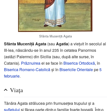
Sfânta Muceniță Agata
Sfânta Muceniță Agata
(sau
Agatia
) a viețuit în secolul al
III-lea, născându-se în anul 235 în cetatea Panormos
(astăzi Palermo) din Sicilia (sau, după alte surse, în
Catania).
Prăznuirea
ei se face în
Biserica Ortodoxă
, în
Biserica Romano-Catolică
și în
Bisericile Orientale
pe
5
februarie
.
Viața
Tânăra Agata strălucea prin frumusețea trupului și a
sufletului
și făcea parte dintr-o familie foarte bogată. Într-o