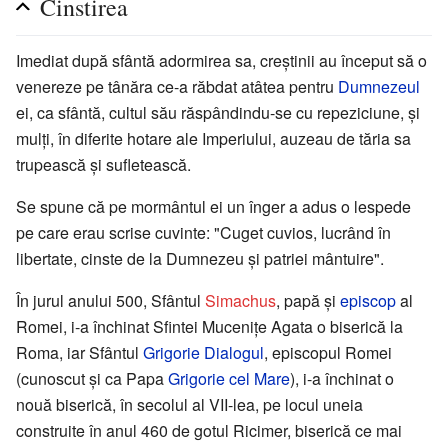
Cinstirea
Imediat după sfântă adormirea sa, creștinii au început să o
venereze pe tânăra ce-a răbdat atâtea pentru
Dumnezeul
ei, ca sfântă, cultul său răspândindu-se cu repeziciune, și
mulți, în diferite hotare ale Imperiului, auzeau de tăria sa
trupească și sufletească.
Se spune că pe mormântul ei un înger a adus o lespede
pe care erau scrise cuvinte: "Cuget cuvios, lucrând în
libertate, cinste de la Dumnezeu și patriei mântuire".
În jurul anului 500, Sfântul
Simachus
, papă și
episcop
al
Romei, i-a închinat Sfintei Mucenițe Agata o biserică la
Roma, iar Sfântul
Grigorie Dialogul
, episcopul Romei
(cunoscut și ca Papa
Grigorie cel Mare
), i-a închinat o
nouă biserică, în secolul al VII-lea, pe locul uneia
construite în anul 460 de gotul Ricimer, biserică ce mai