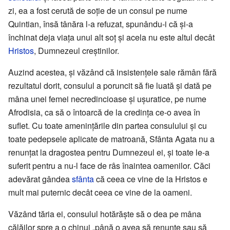
zi, ea a fost cerută de soție de un consul pe nume
Quintian, însă tânăra l-a refuzat, spunându-i că și-a
închinat deja viața unui alt soț și acela nu este altul decât
Hristos
, Dumnezeul creștinilor.
Auzind acestea, și văzând că insistențele sale rămân fără
rezultatul dorit, consulul a poruncit să fie luată și dată pe
mâna unei femei necredincioase și ușuratice, pe nume
Afrodisia, ca să o întoarcă de la credința ce-o avea în
suflet. Cu toate amenințările din partea consulului și cu
toate pedepsele aplicate de matroană, Sfânta Agata nu a
renunțat la dragostea pentru Dumnezeul ei, și toate le-a
suferit pentru a nu-l face de râs înaintea oamenilor. Căci
adevărat gândea
sfânta
că ceea ce vine de la Hristos e
mult mai puternic decât ceea ce vine de la oameni.
Văzând tăria ei, consulul hotărăște să o dea pe mâna
călăilor spre a o chinui „până o avea să renunțe sau să