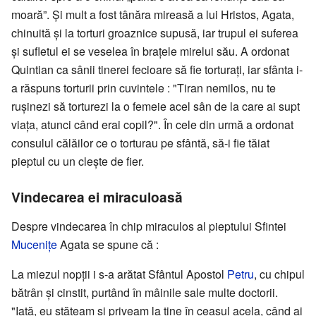
moară”. Şi mult a fost tânăra mireasă a lui Hristos, Agata,
chinuită și la torturi groaznice supusă, iar trupul ei suferea
și sufletul ei se veselea în brațele mirelui său. A ordonat
Quintian ca sânii tinerei fecioare să fie torturați, iar sfânta i-
a răspuns torturii prin cuvintele : "Tiran nemilos, nu te
rușinezi să torturezi la o femeie acel sân de la care ai supt
viața, atunci când erai copil?". În cele din urmă a ordonat
consulul călăilor ce o torturau pe sfântă, să-i fie tăiat
pieptul cu un clește de fier.
Vindecarea ei miraculoasă
Despre vindecarea în chip miraculos al pieptului Sfintei
Mucenițe
Agata se spune că :
La miezul nopții i s-a arătat Sfântul Apostol
Petru
, cu chipul
bătrân și cinstit, purtând în mâinile sale multe doctorii.
"Iată, eu stăteam și priveam la tine în ceasul acela, când ai