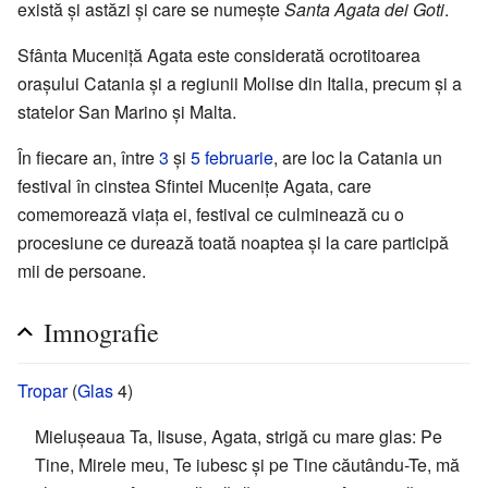
există și astăzi și care se numește
Santa Agata dei Goti
.
Sfânta Muceniță Agata este considerată ocrotitoarea
orașului Catania și a regiunii Molise din Italia, precum și a
statelor San Marino și Malta.
În fiecare an, între
3
și
5 februarie
, are loc la Catania un
festival în cinstea Sfintei Mucenițe Agata, care
comemorează viața ei, festival ce culminează cu o
procesiune ce durează toată noaptea și la care participă
mii de persoane.
Imnografie
Tropar
(
Glas
4)
Mielușeaua Ta, Iisuse, Agata, strigă cu mare glas: Pe
Tine, Mirele meu, Te iubesc și pe Tine căutându-Te, mă