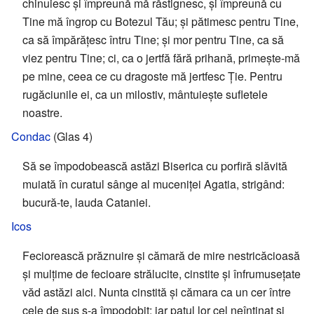
chinuiesc și împreună mă răstignesc, și împreună cu
Tine mă îngrop cu Botezul Tău; și pătimesc pentru Tine,
ca să împărățesc întru Tine; și mor pentru Tine, ca să
viez pentru Tine; ci, ca o jertfă fără prihană, primește-mă
pe mine, ceea ce cu dragoste mă jertfesc Ţie. Pentru
rugăciunile ei, ca un milostiv, mântuiește sufletele
noastre.
Condac
(Glas 4)
Să se împodobească astăzi Biserica cu porfiră slăvită
muiată în curatul sânge al muceniței Agatia, strigând:
bucură-te, lauda Cataniei.
Icos
Feciorească prăznuire și cămară de mire nestricăcioasă
și mulțime de fecioare strălucite, cinstite și înfrumusețate
văd astăzi aici. Nunta cinstită și cămara ca un cer între
cele de sus s-a împodobit; iar patul lor cel neîntinat și