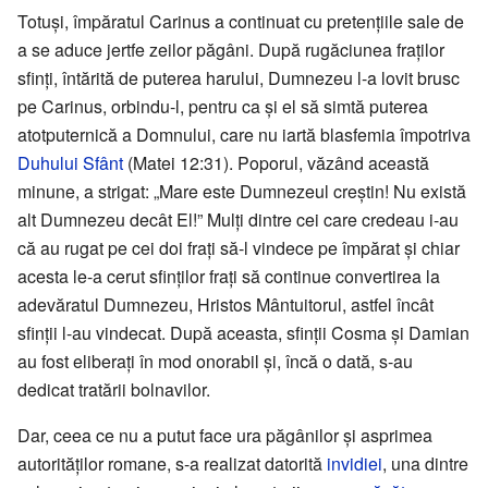
Totuși, împăratul Carinus a continuat cu pretențiile sale de
a se aduce jertfe zeilor păgâni. După rugăciunea fraților
sfinți, întărită de puterea harului, Dumnezeu l-a lovit brusc
pe Carinus, orbindu-l, pentru ca și el să simtă puterea
atotputernică a Domnului, care nu iartă blasfemia împotriva
Duhului Sfânt
(Matei 12:31). Poporul, văzând această
minune, a strigat: „Mare este Dumnezeul creștin! Nu există
alt Dumnezeu decât El!” Mulți dintre cei care credeau i-au
că au rugat pe cei doi frați să-l vindece pe împărat și chiar
acesta le-a cerut sfinților frați să continue convertirea la
adevăratul Dumnezeu, Hristos Mântuitorul, astfel încât
sfinții l-au vindecat. După aceasta, sfinții Cosma și Damian
au fost eliberați în mod onorabil și, încă o dată, s-au
dedicat tratării bolnavilor.
Dar, ceea ce nu a putut face ura păgânilor și asprimea
autorităților romane, s-a realizat datorită
invidiei
, una dintre