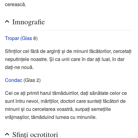
cerească.
Imnografie
Tropar
(
Glas
8)
Sfinților cei fără de arginți și de minuni făcătorilor, cercetați
neputințele noastre. Și ca unii care în dar ați luat, în dar
dați-ne nouă.
Condac
(Glas 2)
Cei ce ați primit harul tămăduirilor, dați sănătate celor ce
sunt întru nevoi, măriților, doctori care sunteți făcători de
minuni și cu cercetarea voastră, surpați semețiile
vrăjmașilor, tămăduind lumea cu minunile.
Sfinți ocrotitori