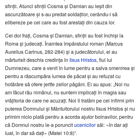
sfinții. Atunci sfinții Cosma și Damian au ieșit din
ascunzătoare și s-au predat soldaților, cerându-i să
elibereze pe cei care au fost arestați din cauza lor.
Cei doi frați, Cosma și Damian, sfinții au fost închiși la
Roma și judecați. Înaintea împăratului roman (Marcus
Aurelius Carinus, 282-284) și a judecătorului, ei au
mărturisit deschis credința în
Iisus Hristos
, fiul lui
Dumnezeu, care a venit în lume pentru a salva omenirea și
pentru a răscumpăra lumea de păcat și au refuzat cu
hotărâre să ofere jertfe zeilor păgâni. Ei au spus: „Noi nu
am făcut rău nimănui, nu suntem implicați în magia sau
vrăjitoria de care ne acuzați. Noi îi tratăm pe cei infirmi prin
puterea Domnului și Mântuitorului nostru Iisus Hristos și nu
primim nicio plată pentru a acorda ajutor bolnavilor, pentru
că Domnul nostru le-a poruncit
ucenicilor
săi: «în dar ați
luat, în dar să dați» (Matei 10:8)”.