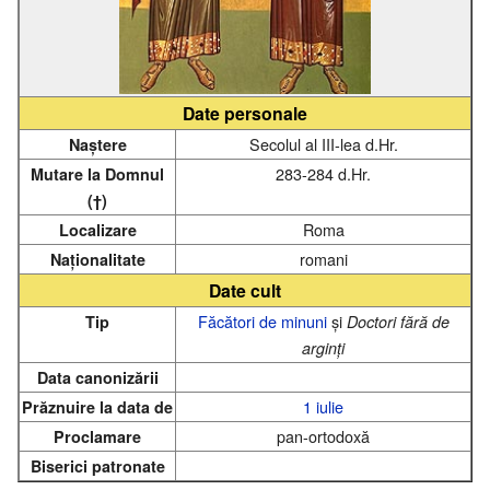
Date personale
Secolul al III-lea d.Hr.
Naștere
283-284 d.Hr.
Mutare la Domnul
(†)
Roma
Localizare
romani
Naționalitate
Date cult
Făcători de minuni
și
Tip
Doctori fără de
arginți
Data canonizării
1 iulie
Prăznuire la data de
pan-ortodoxă
Proclamare
Biserici patronate