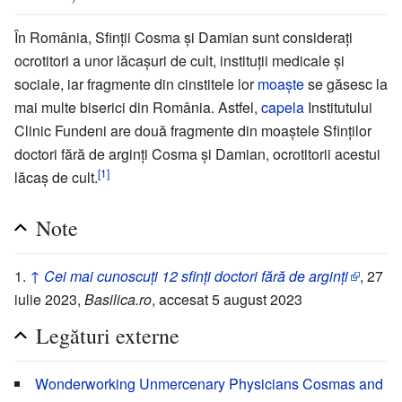
În România, Sfinții Cosma și Damian sunt considerați
ocrotitori a unor lăcașuri de cult, instituții medicale și
sociale, iar fragmente din cinstitele lor
moaște
se găsesc la
mai multe biserici din România. Astfel,
capela
Institutului
Clinic Fundeni are două fragmente din moaștele Sfinților
doctori fără de arginți Cosma și Damian, ocrotitorii acestui
[1]
lăcaș de cult.
Note
↑
Cei mai cunoscuți 12 sfinți doctori fără de arginți
, 27
iulie 2023,
Basilica.ro
, accesat 5 august 2023
Legături externe
Wonderworking Unmercenary Physicians Cosmas and