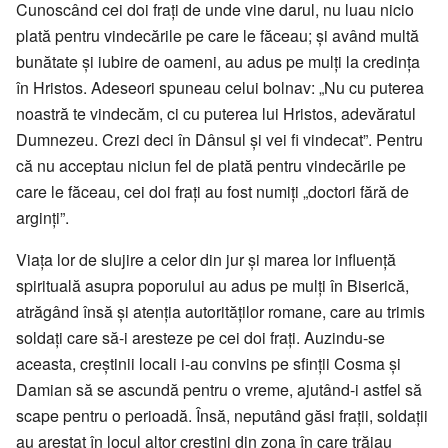
Cunoscând cei doi frați de unde vine darul, nu luau nicio
plată pentru vindecările pe care le făceau; și având multă
bunătate și iubire de oameni, au adus pe mulți la credința
în Hristos. Adeseori spuneau celui bolnav: „Nu cu puterea
noastră te vindecăm, ci cu puterea lui Hristos, adevăratul
Dumnezeu. Crezi deci în Dânsul și vei fi vindecat”. Pentru
că nu acceptau niciun fel de plată pentru vindecările pe
care le făceau, cei doi frați au fost numiți „doctori fără de
arginți”.
Viața lor de slujire a celor din jur și marea lor influență
spirituală asupra poporului au adus pe mulți în Biserică,
atrăgând însă și atenția autorităților romane, care au trimis
soldați care să-i aresteze pe cei doi frați. Auzindu-se
aceasta, creștinii locali i-au convins pe sfinții Cosma și
Damian să se ascundă pentru o vreme, ajutând-i astfel să
scape pentru o perioadă. Însă, neputând găsi frații, soldații
au arestat în locul altor creștini din zona în care trăiau