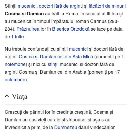
Sfinții
mucenici
,
doctori fără de arginți
și
făcători de minuni
Cosma și Damian
au trăit la Roma, în secolul al III-lea și
au mucenicit în timpul împăratului roman Carinus (283-
284).
Prăznuirea
lor în
Biserica Ortodoxă
se face pe data
de
1 iulie
.
Nu trebuie confundați cu sfinții
mucenici
și doctori fără de
arginți
Cosma și Damian cei din Asia Mică
(pomeniți pe
1
noiembrie
) și nici cu
sfinții
mucenici și doctori fără de
arginți Cosma și Damian cei din Arabia (pomeniți pe
17
octombrie
).
Viața
Crescuți de părinții lor în credința creștină, Cosma și
Damian au dus vieți curate și virtuoase, și așa s-au
învrednicit a primi de la
Dumnezeu
darul vindecărilor.