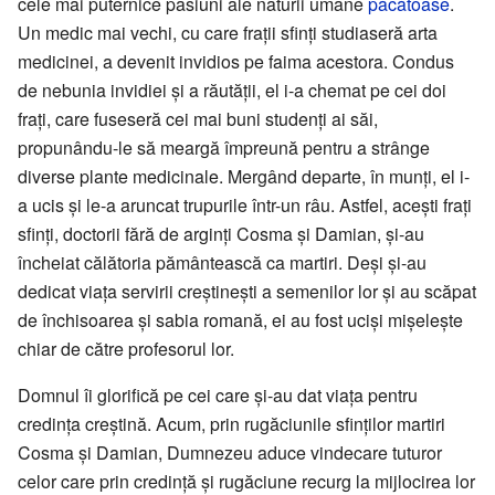
cele mai puternice pasiuni ale naturii umane
păcătoase
.
Un medic mai vechi, cu care frații sfinți studiaseră arta
medicinei, a devenit invidios pe faima acestora. Condus
de nebunia invidiei și a răutății, el i-a chemat pe cei doi
frați, care fuseseră cei mai buni studenți ai săi,
propunându-le să meargă împreună pentru a strânge
diverse plante medicinale. Mergând departe, în munți, el i-
a ucis și le-a aruncat trupurile într-un râu. Astfel, acești frați
sfinți, doctorii fără de arginți Cosma și Damian, și-au
încheiat călătoria pământească ca martiri. Deși și-au
dedicat viața servirii creștinești a semenilor lor și au scăpat
de închisoarea și sabia romană, ei au fost uciși mișelește
chiar de către profesorul lor.
Domnul îi glorifică pe cei care și-au dat viața pentru
credința creștină. Acum, prin rugăciunile sfinților martiri
Cosma și Damian, Dumnezeu aduce vindecare tuturor
celor care prin credință și rugăciune recurg la mijlocirea lor