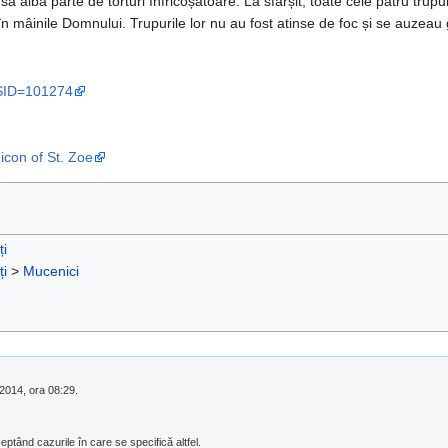
 să aibă parte de torturi înfricoșătoare. La sfârșit, toate cele patru trup
e în mâinile Domnului. Trupurile lor nu au fost atinse de foc și se auzeau 
FSID=101274
icon of St. Zoe
ți
ți
>
Mucenici
 2014, ora 08:29.
eptând cazurile în care se specifică altfel.