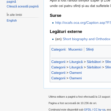
Apoi a fost rândul sfinților Esper și Zoe
pagină
unde cei patru sfinți și-au dat sufletel
Citează această pagină
În alte limbi
Surse
English
http://ocafs.oca.org/Caption.asp?
Legături externe
(en)
Short biography and Orthodox 
Categorii
:
Mucenici
Sfinți
Categorii
>
Liturgică
>
Sărbători
>
Sfin
Categorii
>
Liturgică
>
Sărbători
>
Sfin
Categorii
>
Oameni
Categorii
>
Oameni
Ultima editare a paginii a fost efectuată la 13 august
Pagina a fost accesată de 10.236 de ori.
Conținutul este disponibil sub
GFDL / CC by-sa
, exc