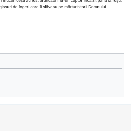
uri mucenicești au fost aruncate într-un cuptor încălzit până la roșu,
glasuri de îngeri care îi slăveau pe mărturisitorii Domnului.