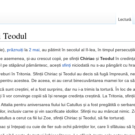
Lectură
i Teodul
ie),
prăznuiți
la
2 mai
, au pătimit în secolul al II-lea, în timpul persecuț
de asemenea, și-au crescut copii, pe sfinții
Chiriac
și
Teodul
în credința
du-l pe stăpânul pământesc, acești
sfinți
niciodată nu s-au pângărit cu hrană
treburi în Tritonia. Sfinții Chiriac și Teodul au decis să fugă împreună
pentru acestea. De aceea, ei au cerut binecuvântarea mamei lor ca să î
 că sunt creștini, el a fost surprins, dar nu i-a trimis la tortură. În loc 
ți îi vor convinge copiii să își renege credința creștină. La Tritonia, sfi
n Attalia pentru aniversarea fiului lui Catullus și a fost pregătită o se
or, inclusiv carne și vin sacrificate idolilor. Sfinții nu au mâncat nimic.
lus a cerut ca fiii lui Zoe, sfinții Chiriac și Teodul, să fie torturați.
pac și înțepați cu cuie de fier sub ochii părinților lor, care îi sfătuiau să 