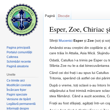
Pagină
Discuție
Esper, Zoe, Chiriac ș
Salt la:
navigare
,
căutare
Sfinții
Mucenici
Esper
și
Zoe
(soț și soț
Amândoi erau creștini din copilărie și, 
Pagina principală
Portalul comunității
care trăia în Attalia, Asia Mică. Slujin
Cafenea
Odată, Catullus l-a trimis pe Esper cu 
Schimbări recente
Sfânta Zoe nu le-a dat binecuvântarea 
Pagină aleatorie
Când cei doi frați i-au spus lui Catullus
Unelte
Tritonia, sperând că astfel cei doi părin
Ce trimite aici
După o vreme, toți sclavii s-au întors î
Modificări corelate
Încărcare fișier
stăpânului a fost trimisă mâncare sclavil
Pagini speciale
stea flămânzi. Când a auzit acestea, Catul
Versiune de tipărit
Frații au fost sfâșiați, agățați într-un co
Legătură permanentă
Informații despre