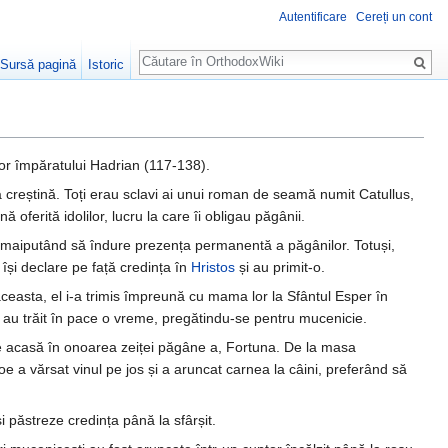
Autentificare
Cereți un cont
Căutare
Sursă pagină
Istoric
iilor împăratului Hadrian (117-138).
 creștină. Toți erau sclavi ai unui roman de seamă numit Catullus,
 oferită idolilor, lucru la care îi obligau păgânii.
, nemaiputând să îndure prezența permanentă a păgânilor. Totuși,
și declare pe față credința în
Hristos
și au primit-o.
de aceasta, el i-a trimis împreună cu mama lor la Sfântul Esper în
nții au trăit în pace o vreme, pregătindu-se pentru mucenicie.
rbare acasă în onoarea zeiței păgâne a, Fortuna. De la masa
 Zoe a vărsat vinul pe jos și a aruncat carnea la câini, preferând să
își păstreze credința până la sfârșit.