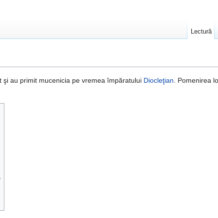
Lectură
t şi au primit mucenicia pe vremea împăratului
Diocleţian
. Pomenirea l
e