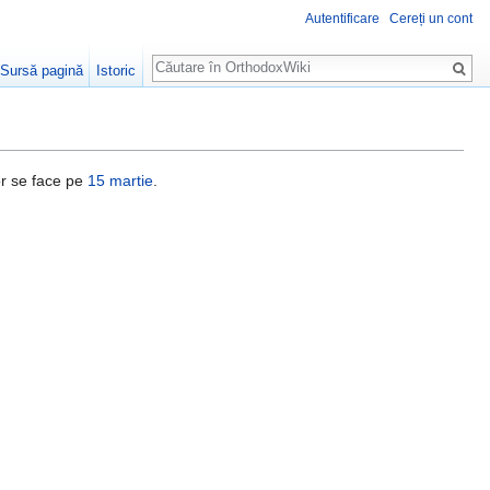
Autentificare
Cereți un cont
Căutare
Sursă pagină
Istoric
or se face pe
15 martie
.