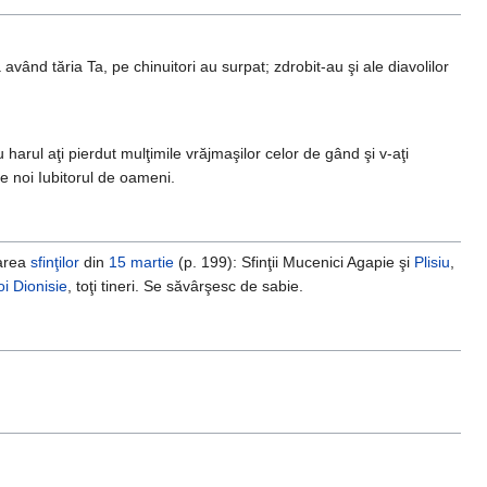
vând tăria Ta, pe chinuitori au surpat; zdrobit-au şi ale diavolilor
arul aţi pierdut mulţimile vrăjmaşilor celor de gând şi v-aţi
e noi Iubitorul de oameni.
tarea
sfinţilor
din
15 martie
(p. 199): Sfinţii Mucenici Agapie şi
Plisiu
,
oi Dionisie
, toţi tineri. Se săvârşesc de sabie.