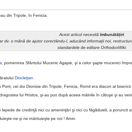
au din Tripole, în Fenicia.
Acest articol necesită
îmbunătățiri
.
iar dv. o mână de ajutor corectându-l, aducând informații noi, restruct
standardele de editare OrthodoxWiki.
a
, pomenirea Sfântului Mucenic Agapie, şi a celor şapte mucenici împ
ăratului
Diocleţian
.
ont, cei doi Dionisie din Tripole, Fenicia, Romil era diacon al bisericii d
u dragostea lui Hristos, şi-au pus după aceea mâinile în cătuşe şi au ven
lepede de credinţă nici cu ameninţări şi nici cu făgăduieli, a poruncit să
luieşte-ne şi ne mântuieşte pe noi ! Amin.