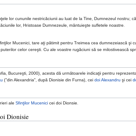
ele lor cununile nestricăciunii au luat de la Tine, Dumnezeul nostru; că a
găciunile lor, Hristoase Dumnezeule, mântuieşte sufletele noastre.
ţilor Mucenici, tare aţi pătimit pentru Treimea cea dumnezeiască şi cu h
uterilor celor cereşti. Cu ale voastre rugăciuni să se milostivească spr
fia, Bucureşti, 2000), acesta dă următoarele indicaţii pentru reprezen
au
("din Alexandria", după Dionisie din Furna), cei
doi Alexandru
şi cei
d
rieri ale
Sfinţilor
Mucenici
cei doi Dionsie.
oi Dionisie