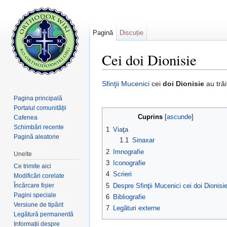
Pagină
Discuție
Cei doi Dionisie
Salt la:
navigare
,
căutare
Sfinţii
Mucenici
cei
doi Dionisie
au trăi
Pagina principală
Portalul comunității
Cuprins
[
ascunde
]
Cafenea
Schimbări recente
1
Viaţa
Pagină aleatorie
1.1
Sinaxar
2
Imnografie
Unelte
3
Iconografie
Ce trimite aici
4
Scrieri
Modificări corelate
Încărcare fișier
5
Despre Sfinţii Mucenici cei doi Dionisi
Pagini speciale
6
Bibliografie
Versiune de tipărit
7
Legături externe
Legătură permanentă
Informații despre