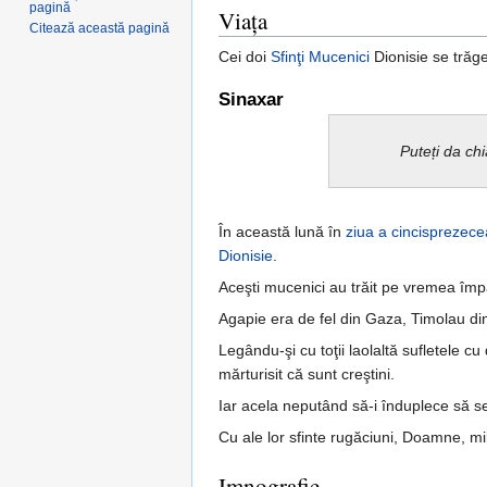
pagină
Viaţa
Citează această pagină
Cei doi
Sfinţi
Mucenici
Dionisie se trăge
Sinaxar
Puteți da ch
În această lună în
ziua a cincisprezece
Dionisie
.
Aceşti mucenici au trăit pe vremea împ
Agapie era de fel din Gaza, Timolau din P
Legându-şi cu toţii laolaltă sufletele c
mărturisit că sunt creştini.
Iar acela neputând să-i înduplece să se 
Cu ale lor sfinte rugăciuni, Doamne, mi
Imnografie