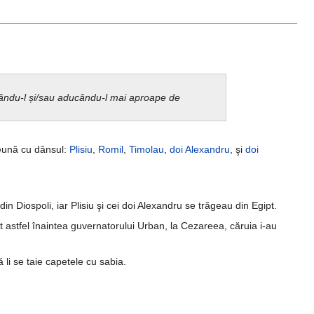
urându-l și/sau aducându-l mai aproape de
reună cu dânsul:
Plisiu
,
Romil
,
Timolau
,
doi Alexandru
, şi
doi
in Diospoli, iar Plisiu şi cei doi Alexandru se trăgeau din Egipt.
it astfel înaintea guvernatorului Urban, la Cezareea, căruia i-au
 li se taie capetele cu sabia.