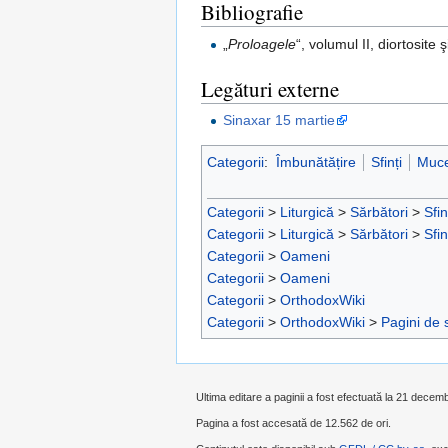
Bibliografie
„
Proloagele
“, volumul II, diortosit
Legături externe
Sinaxar 15 martie
Categorii
:
Îmbunătățire
Sfinți
Muce
Categorii
>
Liturgică
>
Sărbători
>
Sfin
Categorii
>
Liturgică
>
Sărbători
>
Sfin
Categorii
>
Oameni
Categorii
>
Oameni
Categorii
>
OrthodoxWiki
Categorii
>
OrthodoxWiki
>
Pagini de 
Ultima editare a paginii a fost efectuată la 21 decem
Pagina a fost accesată de 12.562 de ori.