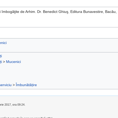
e şi îmbogăţite de Arhim. Dr. Benedict Ghiuş, Editura Bunavestire, Bac
nici
ți
ți
>
Mucenici
serviciu
>
Îmbunătățire
brie 2017, ora 09:24.