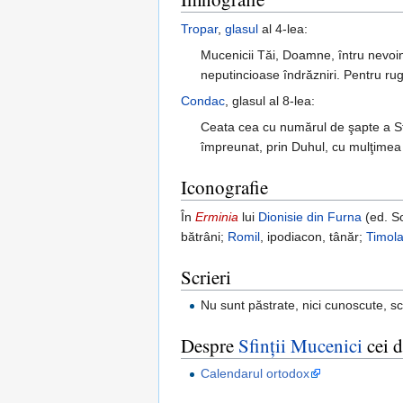
Tropar
,
glasul
al 4-lea:
Mucenicii Tăi, Doamne, întru nevoinţ
neputincioase îndrăzniri. Pentru ru
Condac
, glasul al 8-lea:
Ceata cea cu numărul de şapte a Sfin
împreunat, prin Duhul, cu mulţimea p
Iconografie
În
Erminia
lui
Dionisie din Furna
(ed. So
bătrâni;
Romil
, ipodiacon, tânăr;
Timol
Scrieri
Nu sunt păstrate, nici cunoscute, sc
Despre
Sfinţii
Mucenici
cei d
Calendarul ortodox