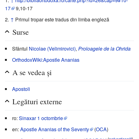
↑
http://bibliaortodoxa.ro/carte.php?id=26&cap=9#10-
17
9,10-17
↑
Primul tropar este tradus din limba engleză
Surse
Sfântul
Nicolae (Velimirovici)
,
Proloagele de la Ohrida
OrthodoxWiki:Apostle Ananias
A se vedea și
Apostoli
Legături externe
ro:
Sinaxar 1 octombrie
en:
Apostle Ananias of the Seventy
(
OCA
)
[
nefuncțională
]