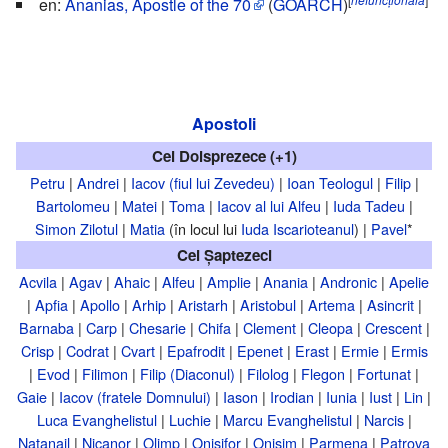
en:
Ananias, Apostle of the 70
(
GOARCH
)
Apostoli
Cei Doisprezece (+1)
Petru
|
Andrei
|
Iacov (fiul lui Zevedeu)
|
Ioan Teologul
|
Filip
|
Bartolomeu
|
Matei
|
Toma
|
Iacov al lui Alfeu
|
Iuda Tadeu
|
Simon Zilotul
|
Matia
(în locul lui
Iuda Iscarioteanul
) |
Pavel
*
Cei Șaptezeci
Acvila
|
Agav
|
Ahaic
|
Alfeu
|
Amplie
|
Anania
|
Andronic
|
Apelie
|
Apfia
|
Apollo
|
Arhip
|
Aristarh
|
Aristobul
|
Artema
|
Asincrit
|
Barnaba
|
Carp
|
Chesarie
|
Chifa
|
Clement
|
Cleopa
|
Crescent
|
Crisp
|
Codrat
|
Cvart
|
Epafrodit
|
Epenet
|
Erast
|
Ermie
|
Ermis
|
Evod
|
Filimon
|
Filip (Diaconul)
|
Filolog
|
Flegon
|
Fortunat
|
Gaie
|
Iacov (fratele Domnului)
|
Iason
|
Irodian
|
Iunia
|
Iust
|
Lin
|
Luca Evanghelistul
|
Luchie
|
Marcu Evanghelistul
|
Narcis
|
Natanail
|
Nicanor
|
Olimp
|
Onisifor
|
Onisim
|
Parmena
|
Patrova