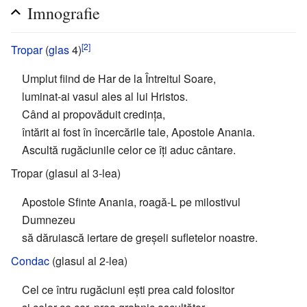
Imnografie
[2]
Tropar
(
glas
4)
Umplut fiind de Har de la Întreitul Soare,
luminat-ai vasul ales al lui Hristos.
Când ai propovăduit credința,
întărit ai fost în încercările tale, Apostole Anania.
Ascultă rugăciunile celor ce îți aduc cântare.
Tropar (glasul al 3-lea)
Apostole Sfinte Anania, roagă-L pe milostivul
Dumnezeu
să dăruiască iertare de greșeli sufletelor noastre.
Condac
(glasul al 2-lea)
Cel ce întru rugăciuni ești prea cald folositor