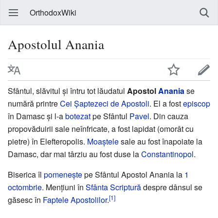
OrthodoxWiki
Apostolul Anania
Sfântul, slăvitul și întru tot lăudatul
Apostol
Anania
se
numără printre
Cei Șaptezeci de Apostoli
. El a fost
episcop
în Damasc și l-a
botezat
pe Sfântul
Pavel
. Din cauza
propovăduirii sale neînfricate, a fost lapidat (omorât cu
pietre) în Elefteropolis.
Moaștele
sale au fost înapoiate la
Damasc, dar mai târziu au fost duse la
Constantinopol
.
Biserica îl
pomenește
pe Sfântul Apostol Anania la
1
octombrie
. Mențiuni în
Sfânta Scriptură
despre dânsul se
[1]
găsesc în
Faptele Apostolilor
.