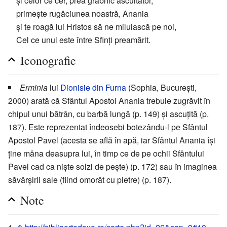
și celor ce cer, prea grabnic ascultător,
primește rugăciunea noastră, Anania
și te roagă lui Hristos să ne miluiască pe noi,
Cel ce unul este între Sfinţi preamărit.
Iconografie
Erminia
lui
Dionisie din Furna
(Sophia, București,
2000) arată că Sfântul Apostol Anania trebuie zugrăvit în
chipul unui bătrân, cu barbă lungă (p. 149) și ascuțită (p.
187). Este reprezentat îndeosebi botezându-l pe Sfântul
Apostol Pavel (acesta se află în apă, iar Sfântul Anania își
ține mâna deasupra lui, în timp ce de pe ochii Sfântului
Pavel cad ca niște solzi de pește) (p. 172) sau în imaginea
săvârșirii sale (fiind omorât cu pietre) (p. 187).
Note