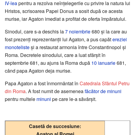
IV-lea
pentru a rezolva neînțelegerile cu privire la natura lui
Hristos, scrisoarea Papei Donus a sosit după ce acesta
murise, iar Agaton imediat a profitat de oferta împăratului.
Sinodul, care s-a deschis la
7 noiembrie
680 și la care au
fost prezenți reprezentanții lui Agaton, a pus capăt
ereziei
monoteliste
și a restaurat armonia între Constantinopol și
Roma. Decretele sinodului, care a luat sfârșit în
septembrie 681, au ajuns la Roma după
10 ianuarie
681,
când papa Agaton deja murise.
Papa Agaton a fost înmormântat în
Catedrala Sfântul Petru
din Roma
. A fost numit de asemenea
făcător de minuni
pentru multele
minuni
pe care le-a săvârșit.
Casetă de succesiune:
Agaton al Romei