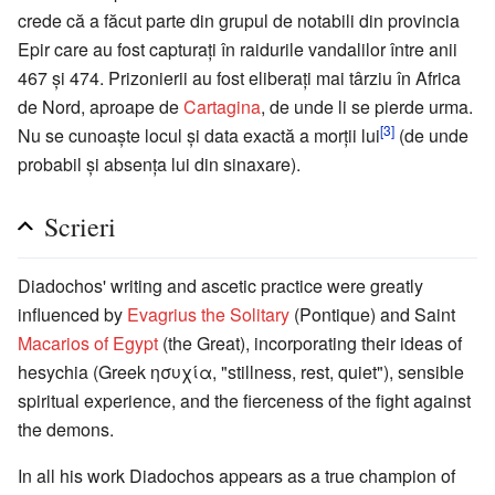
crede că a făcut parte din grupul de notabili din provincia
Epir care au fost capturați în raidurile vandalilor între anii
467 și 474. Prizonierii au fost eliberați mai târziu în Africa
de Nord, aproape de
Cartagina
, de unde li se pierde urma.
[3]
Nu se cunoaște locul și data exactă a morții lui
(de unde
probabil și absența lui din sinaxare).
Scrieri
Diadochos' writing and ascetic practice were greatly
influenced by
Evagrius the Solitary
(Pontique) and Saint
Macarios of Egypt
(the Great), incorporating their ideas of
hesychia (Greek ησυχία, "stillness, rest, quiet"), sensible
spiritual experience, and the fierceness of the fight against
the demons.
In all his work Diadochos appears as a true champion of