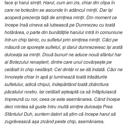
face și harul
simțit
.
Harul, cum am zis, chiar din clipa în
care ne botezăm se ascunde în adâncul minții. Dar își
acoperă prezența față de simțirea minții. Din moment ce
începe însă cineva să iubească pe Dumnezeu cu toată
hotărârea, o parte din bunătățile harului intră în comuniune
într-un chip tainic, cu sufletul prin simțirea minții. Căci pe
măsură ce sporește sufletul, și darul dumnezeiesc își arată
dulceața sa minții
.
Două bunuri ne aduce nouă sfântul har
al Botezului renașterii, dintre care unul covârșește pe
celălalt în chip nesfârșit. Cel dintâi ni se dă îndată. Căci ne
înnoiește chiar în apă și luminează toată trăsăturile
sufletului, adică
chipul
, îndepărtând toată zbârcitura
păcatului nostru. Iar celălalt așteaptă ca să înfăptuiască
împreună cu noi, ceea ce este
asemănarea
. Când începe
deci mintea să guste întru multă simțire dulceața Prea
Sfântului Duh, suntem datori să știm că începe harul să
zugrăvească așa zicând peste chip,
asemănarea
.