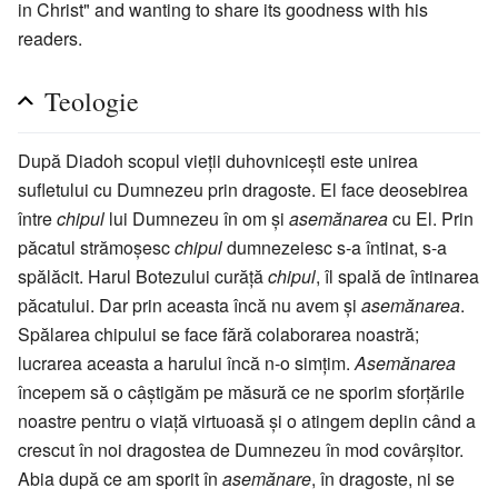
in Christ" and wanting to share its goodness with his
readers.
Teologie
După Diadoh scopul vieții duhovnicești este unirea
sufletului cu Dumnezeu prin dragoste. El face deosebirea
între
chipul
lui Dumnezeu în om și
asemănarea
cu El. Prin
păcatul strămoșesc
chipul
dumnezeiesc s-a întinat, s-a
spălăcit. Harul Botezului curăță
chipul
, îl spală de întinarea
păcatului. Dar prin aceasta încă nu avem și
asemănarea
.
Spălarea chipului se face fără colaborarea noastră;
lucrarea aceasta a harului încă n-o simțim.
Asemănarea
începem să o câștigăm pe măsură ce ne sporim sforțările
noastre pentru o viață virtuoasă și o atingem deplin când a
crescut în noi dragostea de Dumnezeu în mod covârșitor.
Abia după ce am sporit în
asemănare
, în dragoste, ni se