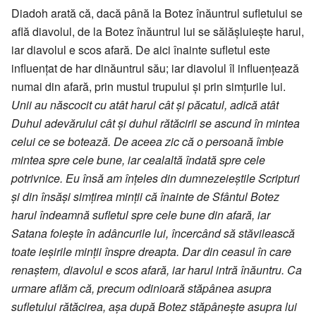
Diadoh arată că, dacă până la Botez înăuntrul sufletului se
află diavolul, de la Botez înăuntrul lui se sălășluiește harul,
iar diavolul e scos afară. De aici înainte sufletul este
influențat de har dinăuntrul său; iar diavolul îl influențează
numai din afară, prin mustul trupului și prin simțurile lui.
Unii au născocit cu atât harul cât și păcatul, adică atât
Duhul adevărului cât și duhul rătăcirii se ascund în mintea
celui ce se botează. De aceea zic că o persoană îmbie
mintea spre cele bune, iar cealaltă îndată spre cele
potrivnice. Eu însă am înțeles din dumnezeieștile Scripturi
și din însăși simțirea minții că înainte de Sfântul Botez
harul îndeamnă sufletul spre cele bune din afară, iar
Satana foiește în adâncurile lui, încercând să stăvilească
toate ieșirile minții înspre dreapta. Dar din ceasul în care
renaștem, diavolul e scos afară, iar harul intră înăuntru. Ca
urmare aflăm că, precum odinioară stăpânea asupra
sufletului rătăcirea, așa după Botez stăpânește asupra lui