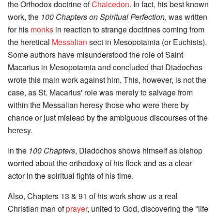
the Orthodox doctrine of
Chalcedon
. In fact, his best known
work, the
100 Chapters on Spiritual Perfection
, was written
for his
monks
in reaction to strange doctrines coming from
the heretical
Messalian
sect in Mesopotamia (or Euchists).
Some authors have misunderstood the role of Saint
Macarius in Mesopotamia and concluded that Diadochos
wrote this main work against him. This, however, is not the
case, as St. Macarius' role was merely to salvage from
within the Messalian heresy those who were there by
chance or just mislead by the ambiguous discourses of the
heresy.
In the
100 Chapters
, Diadochos shows himself as bishop
worried about the orthodoxy of his flock and as a clear
actor in the spiritual fights of his time.
Also, Chapters 13 & 91 of his work show us a real
Christian man of
prayer
, united to God, discovering the "life