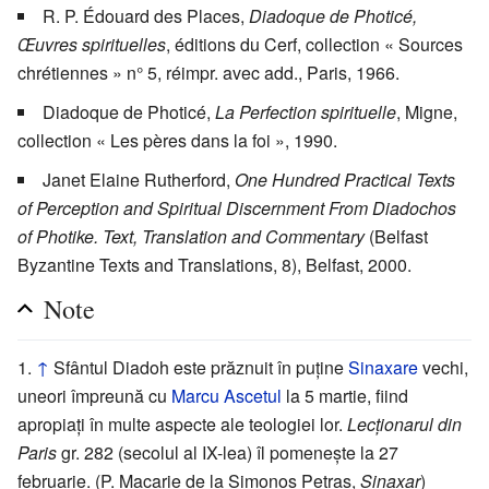
R. P. Édouard des Places,
Diadoque de Photicé,
Œuvres spirituelles
, éditions du Cerf, collection « Sources
chrétiennes » n° 5, réimpr. avec add., Paris, 1966.
Diadoque de Photicé,
La Perfection spirituelle
, Migne,
collection « Les pères dans la foi », 1990.
Janet Elaine Rutherford,
One Hundred Practical Texts
of Perception and Spiritual Discernment From Diadochos
of Photike. Text, Translation and Commentary
(Belfast
Byzantine Texts and Translations, 8), Belfast, 2000.
Note
↑
Sfântul Diadoh este prăznuit în puține
Sinaxare
vechi,
uneori împreună cu
Marcu Ascetul
la 5 martie, fiind
apropiați în multe aspecte ale teologiei lor.
Lecționarul din
Paris
gr. 282 (secolul al IX-lea) îl pomenește la 27
februarie. (P. Macarie de la Simonos Petras,
Sinaxar
)