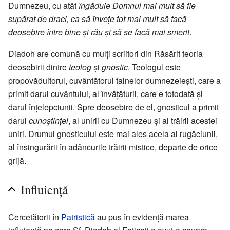
Dumnezeu, cu atât
îngăduie Domnul mai mult să fie
supărat de draci, ca să învețe tot mai mult să facă
deosebire între bine și rău și să se facă mai smerit
.
Diadoh are comună cu mulți scriitori din Răsărit teoria
deosebirii dintre
teolog
și
gnostic
. Teologul este
propovăduitorul, cuvântătorul tainelor dumnezeiești, care a
primit darul cuvântului, al învățăturii, care e totodată și
darul înțelepciunii. Spre deosebire de el, gnosticul a primit
darul
cunoștinței
, al unirii cu Dumnezeu și al trăirii acestei
uniri. Drumul gnosticului este mai ales acela al rugăciunii,
al însingurării în adâncurile trăirii mistice, departe de orice
grijă.
Influiență
Cercetătorii în
Patristică
au pus în evidență marea