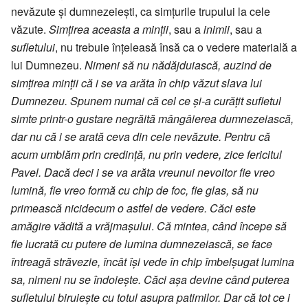
nevăzute și dumnezeiești, ca simțurile trupului la cele
văzute.
Simțirea aceasta a minții
, sau a
inimii
, sau a
sufletului
, nu trebuie înțeleasă însă ca o vedere materială a
lui Dumnezeu.
Nimeni să nu nădăjduiască, auzind de
simțirea minții că i se va arăta în chip văzut slava lui
Dumnezeu. Spunem numai că cel ce și-a curățit sufletul
simte printr-o gustare negrăită mângâierea dumnezeiască,
dar nu că i se arată ceva din cele nevăzute. Pentru că
acum umblăm prin credință, nu prin vedere, zice fericitul
Pavel. Dacă deci i se va arăta vreunui nevoitor fie vreo
lumină, fie vreo formă cu chip de foc, fie glas, să nu
primească nicidecum o astfel de vedere. Căci este
amăgire vădită a vrăjmașului
.
Că mintea, când începe să
fie lucrată cu putere de lumina dumnezeiască, se face
întreagă străvezie, încât își vede în chip îmbelșugat lumina
sa, nimeni nu se îndoiește. Căci așa devine când puterea
sufletului biruiește cu totul asupra patimilor. Dar că tot ce i