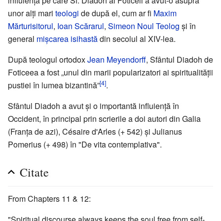
influiență pe care Sf. Diadoh al Foticeii a avut-o asupra
unor alți mari
teologi
de după el, cum ar fi
Maxim
Mărturisitorul
,
Ioan Scărarul
,
Simeon Noul Teolog
și în
general
mișcarea isihastă
din secolul al XIV-lea.
După teologul ortodox
Jean Meyendorff
, Sfântul Diadoh de
Foticeea a fost „unul din marii popularizatori ai spiritualității
[4]
pustiei în lumea bizantină”
.
Sfântul Diadoh a avut și o importantă influiență în
Occident, în principal prin scrierile a doi autori din Galia
(Franța de azi), Césaire d'Arles (+ 542) și Julianus
Pomerius (+ 498) în "De vita contemplativa".
Citate
From Chapters 11 & 12:
"Spiritual discourse always keeps the soul free from self-