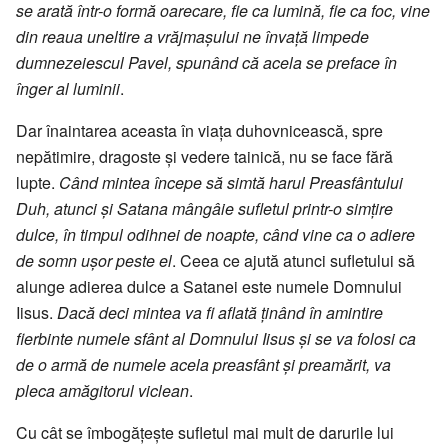
se arată într-o formă oarecare, fie ca lumină, fie ca foc, vine
din reaua uneltire a vrăjmașului ne învață limpede
dumnezeiescul Pavel, spunând că acela se preface în
înger al luminii
.
Dar înaintarea aceasta în viața duhovnicească, spre
nepătimire, dragoste și vedere tainică, nu se face fără
lupte.
Când mintea începe să simtă harul Preasfântului
Duh, atunci și Satana mângâie sufletul printr-o simțire
dulce, în timpul odihnei de noapte, când vine ca o adiere
de somn ușor peste el
. Ceea ce ajută atunci sufletului să
alunge adierea dulce a Satanei este numele Domnului
Iisus.
Dacă deci mintea va fi aflată ținând în amintire
fierbinte numele sfânt al Domnului Iisus și se va folosi ca
de o armă de numele acela preasfânt și preamărit, va
pleca amăgitorul viclean
.
Cu cât se îmbogățește sufletul mai mult de darurile lui