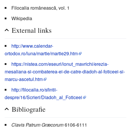
Filocalia românească, vol. 1
Wikipedia
External links
http://www.calendar-
ortodox.ro/luna/martie/martie29.htm
https://nistea.com/eseuri/ionut_mavrichi/erezia-
mesaliana-si-combaterea-ei-de-catre-diadoh-al-foticeei-si-
marcu-ascetul.htm
http://filocalia.ro/sfintii-
despre/16/Scrieri/Diadoh_al_Foticeei
Bibliografie
Clavis Patrum Græcorum
6106-6111