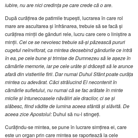
iubire, nu are nici credința pe care crede că o are
.
După curățirea de patimile trupești, lucrarea în care rol
mare are ascultarea și înfrânarea, trebuie să se facă și
curățirea minții de gânduri rele, lucru care cere o liniștire a
minții.
Cei ce se nevoiesc trebuie să-și păzească pururi
cugetul neînviforat, ca mintea deosebind gândurile ce intră
în ea, pe cele bune și trimise de Dumnezeu să le așeze în
cămările memorie, iar pe cele urâte și drăcești să le arunce
afară din vistieriile firii
.
Dar numai Duhul Sfânt poate curăța
mintea cu adevărat. Căci strălucind El necontenit în
cămările sufletului, nu numai că se fac arătate în minte
micile și întunecoasele năvăliri ale dracilor, ci se și
slăbesc, fiind vădite de lumina aceea sfântă și slăvită. De
aceea zice Apostolul:
Duhul să nu-l stingeți
.
Curățindu-se mintea, se pune în lucrare simțirea ei, care
este un organ prin care mintea se raportează la cele