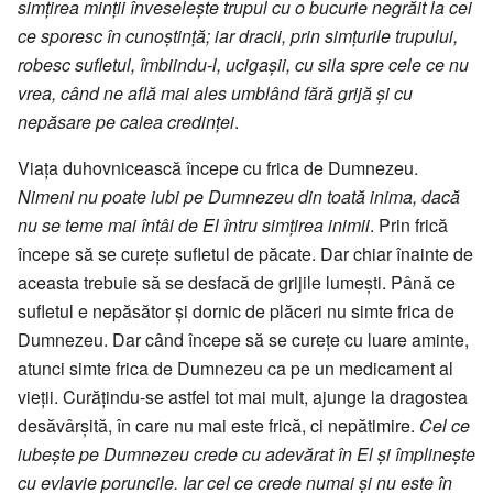
simțirea minții înveselește trupul cu o bucurie negrăit la cei
ce sporesc în cunoștință; iar dracii, prin simțurile trupului,
robesc sufletul, îmbiindu-l, ucigașii, cu sila spre cele ce nu
vrea, când ne află mai ales umblând fără grijă și cu
nepăsare pe calea credinței
.
Viața duhovnicească începe cu frica de Dumnezeu.
Nimeni nu poate iubi pe Dumnezeu din toată inima, dacă
nu se teme mai întâi de El întru simțirea inimii
. Prin frică
începe să se curețe sufletul de păcate. Dar chiar înainte de
aceasta trebuie să se desfacă de grijile lumești. Până ce
sufletul e nepăsător și dornic de plăceri nu simte frica de
Dumnezeu. Dar când începe să se curețe cu luare aminte,
atunci simte frica de Dumnezeu ca pe un medicament al
vieții. Curățindu-se astfel tot mai mult, ajunge la dragostea
desăvârșită, în care nu mai este frică, ci nepătimire.
Cel ce
iubește pe Dumnezeu crede cu adevărat în El și împlinește
cu evlavie poruncile. Iar cel ce crede numai și nu este în