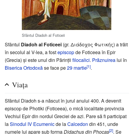
Sfântul Diadoh al Foticeii
Sfântul
Diadoh al Foticeei
(gr. Διάδοχος Φωτικής) a trăit
în secolul al V-lea, a fost
episcop
de Foticeea în Epir
(Grecia) și este unul din Părinții
filocalici
.
Prăznuirea
lui în
[1]
Biserica Ortodoxă
se face pe
29 martie
.
Viața
Sfântul Diadoh s-a născut în jurul anului 400. A devenit
episcop de Photiki (Foticeea), o mică localitate provincia
Vechiul Epir din nordul Greciei de azi. Pare să fi participat
la
Sinodul IV Ecumenic
de la
Calcedon
din 451, unde
[2]
numele lui apare sub forma
Didachus din Phocas
. Se