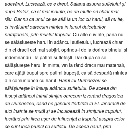
adevărul. Lucrează, ce e drept, Satana asupra sufletului și
după Botez, ca și mai înainte, ba de multe ori chiar mai
rău. Dar nu ca unul ce se află la un loc cu harul, să nu fie,
ci învăluind oarecum mintea în fumul dulcețurilor
neraționale, prin mustul trupului
. Cu alte cuvinte, până nu
se sălășluiește harul în adâncul sufletului, lucrează chiar
din el dracii cei mai subțiri, oprindu-l de la dorirea binelui și
îndemnându-l la patimi sufletești. Dar după ce se
sălășluiește harul în minte, vin la rând dracii mai materiali,
care ațâță trupul spre patimi trupești, ca să despartă mintea
din comuniunea cu harul.
Harul lui Dumnezeu se
sălășluiește în însuși adâncul sufletului. De aceea din
însuși adâncul inimii simțim oarecum izvorând dragostea
de Dumnezeu, când ne gândim fierbinte la El. Iar dracii de
aici înainte se mută și se încuibează în simțurile trupului,
lucrând prin firea ușor de influențat a trupului asupra celor
ce sunt încă prunci cu sufletul. De aceea harul, prin