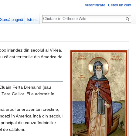
Autentificare
Cereți un cont
Căutare
Sursă pagină
Istoric
ox irlandez din secolul al VI-lea.
 călcat teritoriile din America de
 Cluain Ferta Brenaind (sau
n Țara Galilor. El a adormit în
ină eroul unei aventuri creștine,
landezi în America încă din secolul
principal din cauza îndoielilor
 de călătorii.