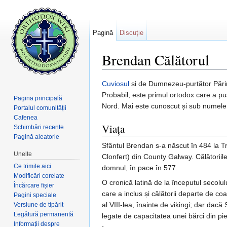
Pagină
Discuție
Brendan Călătorul
Salt la:
navigare
,
căutare
Cuviosul
și de Dumnezeu-purtător Pări
Probabil, este primul ortodox care a pu
Pagina principală
Nord. Mai este cunoscut și sub numel
Portalul comunității
Cafenea
Viața
Schimbări recente
Pagină aleatorie
Sfântul Brendan s-a născut în 484 la Tra
Unelte
Clonfert) din County Galway. Călătoriile 
Ce trimite aici
domnul, în pace în 577.
Modificări corelate
O cronică latină de la începutul secolulu
Încărcare fișier
care a inclus și călătorii departe de coa
Pagini speciale
al VIII-lea, înainte de vikingi; dar dacă
Versiune de tipărit
Legătură permanentă
legate de capacitatea unei bărci din pie
Informații despre