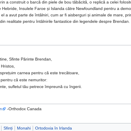
in a construit o barcă din piele de bou tăbăcită, o replică a celei folos
lele Hebride, Insulele Faroe și Islanda către Newfoundland pentru a demo
a, el a avut parte de întâlniri, cum ar fi aisberguri și animale de mare, pr
in realitate pentru întâlnirile fantastice din legendele despre Brendan.
tine, Sfinte Părinte Brendan,
 Hristos,
 disprețuim carnea pentru că este trecătoare,
 pentru că este nemuritor:
inte, sufletul tău petrece împreună cu îngerii.
on
-Orthodox Canada
Sfinți
Monahi
Ortodoxia în Irlanda