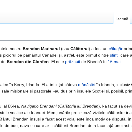
Lectură
ntele nostru
Brendan Marinarul
(sau
Călătorul
) a fost un
călugăr
ortod
s piciorul pe pământul Canadei și, astfel, este primul dintre
sfinții
care au
e de
Brendan din Clonfert
. El este
prăznuit
de Biserică în
16 mai
.
lee în Kerry, Irlanda. El a înființat câteva
mănăstiri
în Irlanda, inclusiv
sale misionare și pastorale l-au dus prin insulele Scoției și, posibil, pri
i al IX-lea,
Navigatio Brendani
(
Călătoria lui Brendan
), l-a făcut să dev
stele vestice ale Irlandei. Menționările precizează vizitele călătorilor ir
 Sfântul Brendan însuși a făcut acest voiaj este încă motiv de dispută, în 
le de bou, nava cu care ar fi călătorit Brendan, de a face față unei astfel