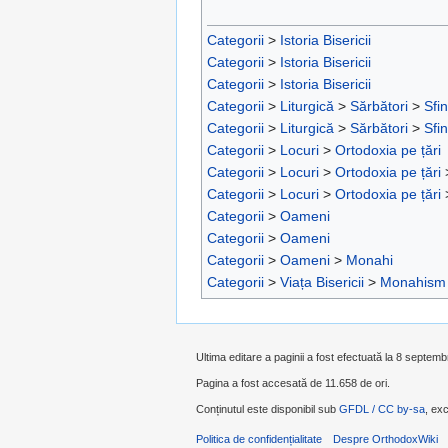
Categorii
>
Istoria Bisericii
Categorii
>
Istoria Bisericii
Categorii
>
Istoria Bisericii
Categorii
>
Liturgică
>
Sărbători
>
Sfin
Categorii
>
Liturgică
>
Sărbători
>
Sfin
Categorii
>
Locuri
>
Ortodoxia pe țări
Categorii
>
Locuri
>
Ortodoxia pe țări
Categorii
>
Locuri
>
Ortodoxia pe țări
Categorii
>
Oameni
Categorii
>
Oameni
Categorii
>
Oameni
>
Monahi
Categorii
>
Viața Bisericii
>
Monahism
Ultima editare a paginii a fost efectuată la 8 septemb
Pagina a fost accesată de 11.658 de ori.
Conținutul este disponibil sub
GFDL / CC by-sa
, exc
Politica de confidențialitate
Despre OrthodoxWiki