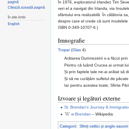
În 1976, exploratorul irlandez Tim Sever
pagină
Citează această pagină
veri el a navigat din Irlanda, via Insu
sfântului era realizabilă. În călătoria s
În alte limbi
despre care el crede că sunt modelele d
English
ISBN 0-349-10707-6.)
Imnografie
Tropar
(
Glas
4)
Arătarea Dumnezeirii s-a făcut prin 
Pentru că luând Crucea ai urmat lui
Și prin faptele tale ne-ai arătat să
Și să ne curățăm sufletul de păcate
Iar pentru acestea toate, Sfinte Păr
Izvoare și legături externe
St. Brendan's Journey & Immigrati
w:Brendan
– Wikipedia
Categorii
:
Sfinți celtici și anglo-saxoni