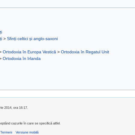
ți
ți
>
Sfinți celtici și anglo-saxoni
>
Ortodoxia în Europa Vestică
>
Ortodoxia în Regatul Unit
>
Ortodoxia în Irlanda
rie 2014, ora 16:17.
eptând cazurile în care se specifică altfel.
Termeni
Versiune mobilă