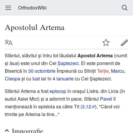
OrthodoxWiki
Apostolul Artema
Sfântul, slăvitul şi întru tot lăudatul
Apostol Artema
(numit
și
Isus
) este unul din Cei
Şaptezeci
. El este pomenit de
Biserică în
30 octombrie
Împreună cu Sfinţii
Terţie
,
Marcu
,
Cleopa
şi cu
Iust
iar în
4 ianuarie
cu Cei Şaptezeci.
Sfântul Artema a fost
episcop
în oraşul Listra, din Licia (în
sudul Asiei Mici) şi a adormit în pace. Sfântul
Pavel
îl
menţionează în epistola sa către Tit (
3,12
), "Când voi
trimite pe Artema la tine..."
Imnografie