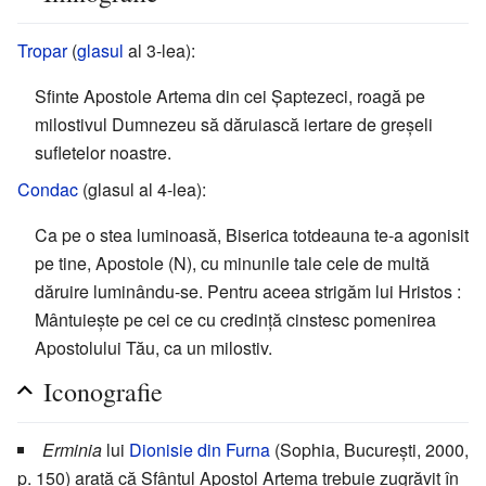
Tropar
(
glasul
al 3-lea):
Sfinte Apostole Artema din cei Șaptezeci, roagă pe
milostivul Dumnezeu să dăruiască iertare de greșeli
sufletelor noastre.
Condac
(glasul al 4-lea):
Ca pe o stea luminoasă, Biserica totdeauna te-a agonisit
pe tine, Apostole (N), cu minunile tale cele de multă
dăruire luminându-se. Pentru aceea strigăm lui Hristos :
Mântuieşte pe cei ce cu credinţă cinstesc pomenirea
Apostolului Tău, ca un milostiv.
Iconografie
Erminia
lui
Dionisie din Furna
(Sophia, București, 2000,
p. 150) arată că Sfântul Apostol Artema trebuie zugrăvit în