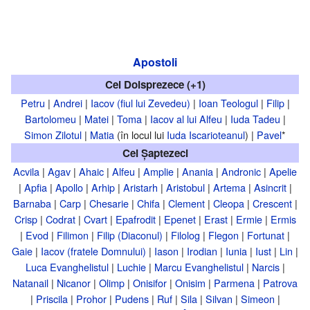
Apostoli
Cei Doisprezece (+1)
Petru
|
Andrei
|
Iacov (fiul lui Zevedeu)
|
Ioan Teologul
|
Filip
|
Bartolomeu
|
Matei
|
Toma
|
Iacov al lui Alfeu
|
Iuda Tadeu
|
Simon Zilotul
|
Matia
(în locul lui
Iuda Iscarioteanul
) |
Pavel
*
Cei Șaptezeci
Acvila
|
Agav
|
Ahaic
|
Alfeu
|
Amplie
|
Anania
|
Andronic
|
Apelie
|
Apfia
|
Apollo
|
Arhip
|
Aristarh
|
Aristobul
|
Artema
|
Asincrit
|
Barnaba
|
Carp
|
Chesarie
|
Chifa
|
Clement
|
Cleopa
|
Crescent
|
Crisp
|
Codrat
|
Cvart
|
Epafrodit
|
Epenet
|
Erast
|
Ermie
|
Ermis
|
Evod
|
Filimon
|
Filip (Diaconul)
|
Filolog
|
Flegon
|
Fortunat
|
Gaie
|
Iacov (fratele Domnului)
|
Iason
|
Irodian
|
Iunia
|
Iust
|
Lin
|
Luca Evanghelistul
|
Luchie
|
Marcu Evanghelistul
|
Narcis
|
Natanail
|
Nicanor
|
Olimp
|
Onisifor
|
Onisim
|
Parmena
|
Patrova
|
Priscila
|
Prohor
|
Pudens
|
Ruf
|
Sila
|
Silvan
|
Simeon
|