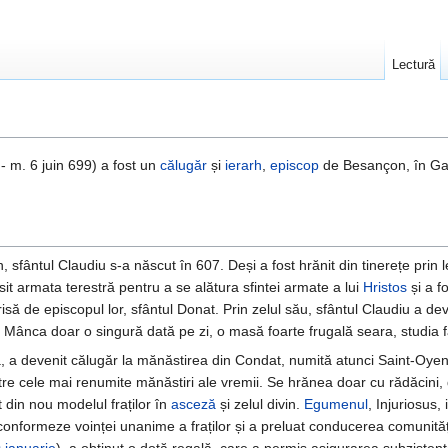
Lectură
- m. 6 juin 699) a fost un
călugăr
și
ierarh
,
episcop
de Besançon, în Gali
 sfântul Claudiu s-a născut în 607. Deși a fost hrănit din tinerețe prin l
sit armata terestră pentru a se alătura sfintei armate a lui
Hristos
și a f
să de episcopul lor, sfântul Donat. Prin zelul său, sfântul Claudiu a deve
 Mânca doar o singură dată pe zi, o masă foarte frugală seara, studia f
, a devenit călugăr la mănăstirea din Condat, numită atunci Saint-Oye
re cele mai renumite mănăstiri ale vremii. Se hrănea doar cu rădăcini, d
 din nou modelul fraților în
asceză
și zelul divin.
Egumenul
, Injuriosus,
 conformeze voinței unanime a fraților și a preluat conducerea comunității.