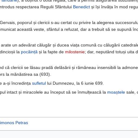
 ianuarie
), a obținut o dotă regală, care a permis asigurarea subzistenț
 introdus respectarea Regulii Sfântului
Benedict
și își învăța în mod regul
vais, poporul și clericii s-au certat cu privire la alegerea succesorului
omunicat această veste, sfântul a refuzat, dar a trebuit să se supună înc
 arate un adevărat călugăr și ducea viața comună cu călugării catedralei 
dincioșii la
pocăință
și la fapte de
milostenie
; dar, neputând totuși uita
că clericii se lăsau pradă delăsării și rămâneau insensibili la admonest
tors la mănăstirea sa (693).
de a-și încredința
sufletul
lui Dumnezeu, la 6 iunie 699.
rupul intact și miracolele au început să se înmulțească la
moaștele
sale, 
imonos Petras