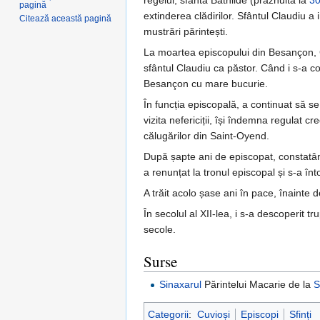
regelui, sfânta Bathilde (prăznuită la
30
pagină
extinderea clădirilor. Sfântul Claudiu a
Citează această pagină
mustrări părintești.
La moartea episcopului din Besançon, Ger
sfântul Claudiu ca păstor. Când i s-a c
Besançon cu mare bucurie.
În funcția episcopală, a continuat să se
vizita nefericiții, își îndemna regulat cre
călugărilor din Saint-Oyend.
După șapte ani de episcopat, constatând 
a renunțat la tronul episcopal și s-a în
A trăit acolo șase ani în pace, înainte 
În secolul al XII-lea, i s-a descoperit t
secole.
Surse
Sinaxarul
Părintelui Macarie de la
S
Categorii
:
Cuvioși
Episcopi
Sfinți