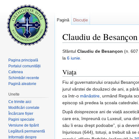
Pagină
Discuție
Claudiu de Besançon
Salt la:
navigare
,
căutare
Sfântul
Claudiu de Besançon
(n. 607 
la
6 iunie
.
Pagina principală
Portalul comunității
Viața
Cafenea
Schimbări recente
Fiu al guvernatorului orașului Besançon,
Pagină aleatorie
jurul vârstei de douăzeci de ani, a pără
Unelte
ca într-o
mănăstire
, urmând Regula scri
Ce trimite aici
episcop să predea la școala catedralei.
Modificări corelate
După doisprezece ani de viață ascetică
Încărcare fișier
care era, împreună cu Luxeuil, una dint
Pagini speciale
său îi erau drept podoabe”, și a devenit
Versiune de tipărit
Legătură permanentă
Injuriosus (644), totuși, a trebuit să se
Informații despre