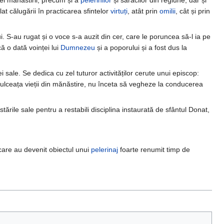
ei mănăstirii, precum și a
pelerinilor
și săracilor din regiune, dar și
at călugării în practicarea sfintelor
virtuți
, atât prin
omilii
, cât și prin
. S-au rugat și o voce s-a auzit din cer, care le poruncea să-l ia pe
ă o dată voinței lui
Dumnezeu
și a poporului și a fost dus la
sale. Se dedica cu zel tuturor activităților cerute unui episcop:
 dulceața vieții din mănăstire, nu înceta să vegheze la conducerea
ările sale pentru a restabili disciplina instaurată de sfântul Donat,
care au devenit obiectul unui
pelerinaj
foarte renumit timp de