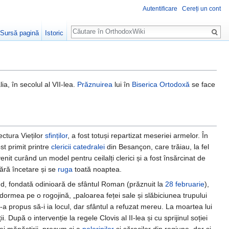
Autentificare
Cereți un cont
Căutare
Sursă pagină
Istoric
a, în secolul al VII-lea.
Prăznuirea
lui în
Biserica Ortodoxă
se face
ectura Vieților
sfinților
, a fost totuși repartizat meseriei armelor. În
ost primit printre
clericii
catedralei
din Besançon, care trăiau, la fel
nit curând un model pentru ceilalți clerici și a fost însărcinat de
ără încetare și se
ruga
toată noaptea.
nd, fondată odinioară de sfântul Roman (prăznuit la
28 februarie
),
ormea pe o rogojină, „paloarea feței sale și slăbiciunea trupului
 i-a propus să-i ia locul, dar sfântul a refuzat mereu. La moartea lui
 După o intervenție la regele Clovis al II-lea și cu sprijinul soției