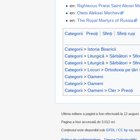
en:
Righteous Priest Saint Alexei 
en:
Otets Aleksei Mechev
en:
The Royal Martyrs of Russia
Categorii
:
Preoți
Sfinți
Sfinți ruși
Categorii
>
Istoria Bisericii
Categorii
>
Liturgică
>
Sărbători
>
Sfin
Categorii
>
Liturgică
>
Sărbători
>
Sfin
Categorii
>
Locuri
>
Ortodoxia pe țări
Categorii
>
Oameni
Categorii
>
Oameni
Categorii
>
Oameni
>
Cler
>
Preoți
Ultima editare a paginii a fost efectuată la 12 august
Pagina a fost accesată de 3.012 ori.
Conținutul este disponibil sub
GFDL / CC by-sa
, exc
Politica de confidențialitate
Despre OrthodoxWiki