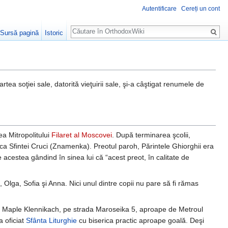
Autentificare
Cereți un cont
Căutare
Sursă pagină
Istoric
a soţiei sale, datorită vieţuirii sale, şi-a câştigat renumele de
ea Mitropolitului
Filaret al Moscovei
. După terminarea şcolii,
rica Sfintei Cruci (Znamenka). Preotul paroh, Părintele Ghiorghii era
e acestea gândind în sinea lui că “acest preot, în calitate de
Olga, Sofia şi Anna. Nici unul dintre copii nu pare să fi rămas
din Maple Klennikach, pe strada Maroseika 5, aproape de Metroul
a oficiat
Sfânta Liturghie
cu biserica practic aproape goală. Deşi