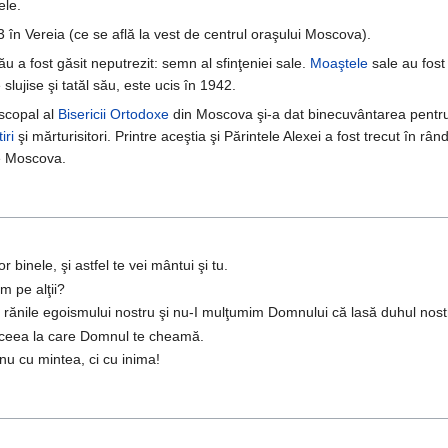
ele.
 în Vereia (ce se află la vest de centrul oraşului Moscova).
u a fost găsit neputrezit: semn al sfinţeniei sale.
Moaştele
sale au fost
 slujise şi tatăl său, este ucis în 1942.
scopal al
Bisericii Ortodoxe
din Moscova şi-a dat binecuvântarea pentru
iri
şi mărturisitori. Printre aceştia şi Părintele Alexei a fost trecut în râ
e Moscova.
or binele, şi astfel te vei mântui şi tu.
m pe alţii?
i rănile egoismului nostru şi nu-I mulţumim Domnului că lasă duhul nostr
ă aceea la care Domnul te cheamă.
 nu cu mintea, ci cu inima!