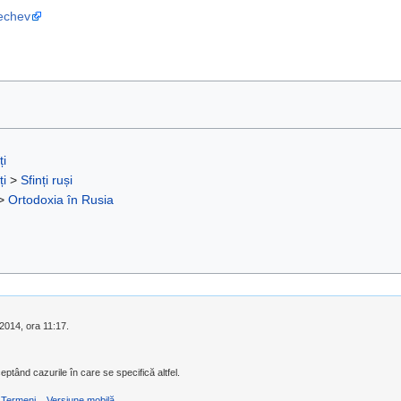
Mechev
ți
ți
>
Sfinți ruși
>
Ortodoxia în Rusia
 2014, ora 11:17.
eptând cazurile în care se specifică altfel.
Termeni
Versiune mobilă