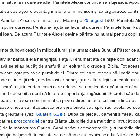
oc în situaţia în care se afla, Părintele Alexei continua să slujească. Apoi,
să desfăşoare activităţi misionare în închisori şi să organizeze cantine pe
 Părintelui Alexei s-a îmbolnăvit. Moare pe
29 august
1902. Părintele Al
 spune durerea. Pentru a-l ajuta să facă faţă durerii, Părintele Ioan l-a s
ui Ioan. De acum Părintele Alexei devine părinte nu numai pentru copii săi
rinte duhovnicesc) în mijlocul lumii şi a urmat calea Bunului Păstor ce a
şuv iar barba îi era neîngrijită. Faţa lui era marcată de nişte ochi adânc
 tavă se aflau bucăţi de anafură, un epitrahil, o cruce şi Biblia. Tot ac
va care aştepta să fie primit de el. Dintre cei care veneau să-l vadă erau
ne cu intenţii rele, credincioşi ortodocşi şi de alte religii sau confesiuni
 scară, alţii în curtea casei care adesea se umplea de apă atunci când 
în mod deosebit a dorit să le arate importanţa rugăciunii. Secretul său 
au la ei aveau sentimentul că privea direct în adâncul inimii fiecăruia. 
sese cineva să înfăptuiască era spre binele sau spre răul acelei persoan
a greutăţile (vezi
Galateni
6,2
). După ce plecau, oamenii simţeau că
gătirea
proscomidiei
pentru Sfânta Liturghie dura mult timp întrucât p
) de la mănăstirea Optina. Când a văzut demonstraţiile şi tulburările d
uţia bolşevică, în calitate sa de părinte duhovnicesc a lui Nikolai A. Be