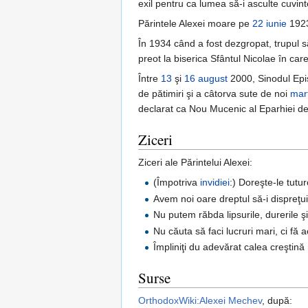
exil pentru ca lumea să-i asculte cuvint
Părintele Alexei moare pe
22 iunie
1923
În 1934 când a fost dezgropat, trupul să
preot la biserica Sfântul Nicolae în care
Între
13
şi
16 august
2000, Sinodul Epi
de pătimiri şi a câtorva sute de noi
mart
declarat ca Nou Mucenic al Eparhiei d
Ziceri
Ziceri ale Părintelui Alexei:
(Împotriva
invidiei
:) Doreşte-le tutur
Avem noi oare dreptul să-i dispreţui
Nu putem răbda lipsurile, durerile ş
Nu căuta să faci lucruri mari, ci f
Împliniţi du adevărat calea creştină
Surse
OrthodoxWiki:Alexei Mechev
, după: