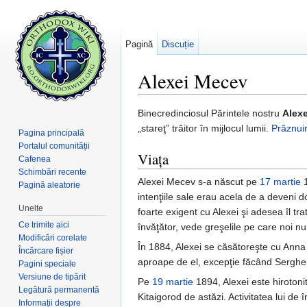
Pagină
Discuție
Alexei Mecev
Salt la:
navigare
,
căutare
Binecredinciosul Părintele nostru
Alex
„stareţ” trăitor în mijlocul lumii.
Prăznui
Pagina principală
Portalul comunității
Viața
Cafenea
Schimbări recente
Alexei Mecev s-a născut pe
17 martie
1
Pagină aleatorie
intenţiile sale erau acela de a deveni d
Unelte
foarte exigent cu Alexei şi adesea îl tr
Ce trimite aici
învăţător, vede greşelile pe care noi n
Modificări corelate
În 1884, Alexei se căsătoreşte cu Anna 
Încărcare fișier
aproape de el, excepţie făcând Serghei,
Pagini speciale
Versiune de tipărit
Pe
19 martie
1894, Alexei este hirotoni
Legătură permanentă
Kitaigorod de astăzi. Activitatea lui de
Informații despre