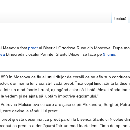
Lectură
ei Mecev
a fost
preot
al Bisericii Ortodoxe Ruse din Moscova. După moarte
rea
Binecredinciosului Părinte, Sfântul Alexei, se face pe
9 iunie
.
859 în Moscova ca fiu al unui dirijor de corală ce se afla sub conducer
octor, dar mama lui vroia să-l vadă preot. Încă copil fiind, cânta la Bise
ata într-un mod foarte brutal, ajungând chiar să-l bată. Alexei răbda toat
u le vedem şi ne ajută să luptăm împotriva egoismului.”
Petrovna Molcianova cu care are şase copii: Alexandra, Serghei, Petru, 
 care devine la rândul lui preot.
t preot şi este desemnat ca preot paroh la biserica Sfântului Nicolae 
 început ca preot s-a desfăşurat într-un mod foarte lent. Timp de opt ani 