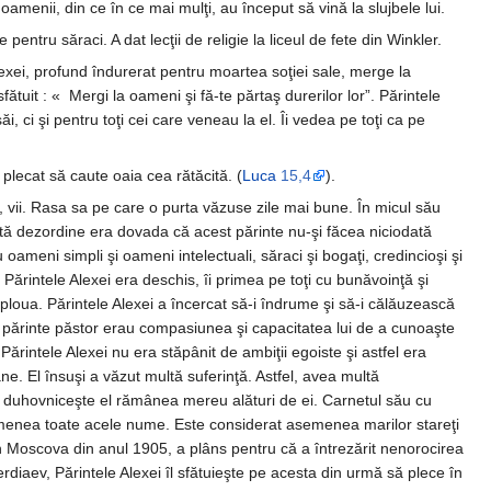
 oamenii, din ce în ce mai mulţi, au început să vină la slujbele lui.
ntru săraci. A dat lecţii de religie la liceul de fete din Winkler.
exei, profund îndurerat pentru moartea soţiei sale, merge la
fătuit : « Mergi la oameni şi fă-te părtaş durerilor lor”. Părintele
, ci şi pentru toţi cei care veneau la el. Îi vedea pe toţi ca pe
 plecat să caute oaia cea rătăcită. (
Luca
15,4
).
i, vii. Rasa sa pe care o purta văzuse zile mai bune. În micul său
eastă dezordine era dovada că acest părinte nu-şi făcea niciodată
 oameni simpli şi oameni intelectuali, săraci şi bogaţi, credincioşi şi
. Părintele Alexei era deschis, îi primea pe toţi cu bunăvoinţă şi
ploua. Părintele Alexei a încercat să-i îndrume şi să-i călăuzească
de părinte păstor erau compasiunea şi capacitatea lui de a cunoaşte
Părintele Alexei nu era stăpânit de ambiţii egoiste şi astfel era
e. El însuşi a văzut multă suferinţă. Astfel, avea multă
 duhovniceşte el rămânea mereu alături de ei. Carnetul său cu
omenea toate acele nume. Este considerat asemenea marilor stareţi
in Moscova din anul 1905, a plâns pentru că a întrezărit nenorocirea
rdiaev, Părintele Alexei îl sfătuieşte pe acesta din urmă să plece în