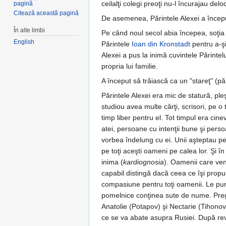
ceilalţi colegi preoţi nu-l încurajau del
pagină
Citează această pagină
De asemenea, Părintele Alexei a început 
În alte limbi
Pe când noul secol abia începea, soţia
English
Părintele
Ioan din Kronstadt
pentru a-şi
Alexei a pus la inimă cuvintele Părintel
propria lui familie.
A început să trăiască ca un "stareţ" (pă
Părintele Alexei era mic de statură, ple
studiou avea multe cărţi, scrisori, pe o
timp liber pentru el. Tot timpul era cine
atei, persoane cu intenţii bune şi persoa
vorbea îndelung cu ei. Unii aşteptau pe
pe toţi aceşti oameni pe calea lor. Şi 
inima (
kardiognosia
). Oamenii care vene
capabil distingă dacă ceea ce îşi propu
compasiune pentru toţi oamenii. Le purt
pomelnice conţinea sute de nume. Pre
Anatolie (Potapov) şi Nectarie (Tihonov
ce se va abate asupra Rusiei. După revol