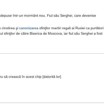
 depuse într-un mormânt nou. Fiul său Serghei, care devenise
 cinstirea şi
canonizarea
sfinţilor martiri regali ai Rusiei ca purtători
ndul sfinţilor de către Biserica de Moscova, iar fiul său Serghei a fost
u să crească în acest chip [datorită lor]