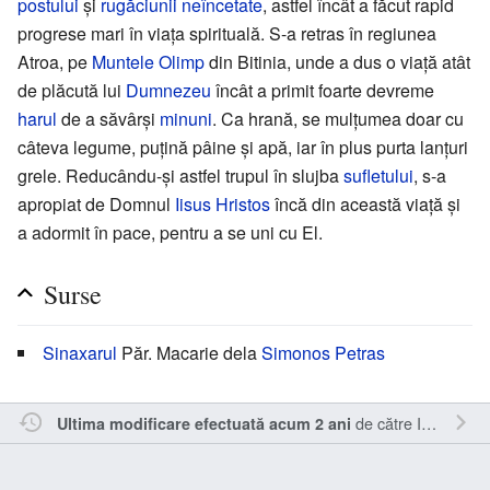
postului
și
rugăciunii neîncetate
, astfel încât a făcut rapid
progrese mari în viața spirituală. S-a retras în regiunea
Atroa, pe
Muntele Olimp
din Bitinia, unde a dus o viață atât
de plăcută lui
Dumnezeu
încât a primit foarte devreme
harul
de a săvârși
minuni
. Ca hrană, se mulțumea doar cu
câteva legume, puțină pâine și apă, iar în plus purta lanțuri
grele. Reducându-și astfel trupul în slujba
sufletului
, s-a
apropiat de Domnul
Iisus Hristos
încă din această viață și
a adormit în pace, pentru a se uni cu El.
Surse
Sinaxarul
Păr. Macarie dela
Simonos Petras
de către
Inistea
.
Ultima modificare efectuată acum 2 ani