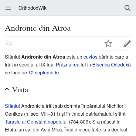
OrthodoxWiki
Andronic din Atroa
Sfântul
Andronic din Atroa
este un
cuvios
părinte care a
trăit în secolul al IX-lea.
Prăznuirea
lui în
Biserica Ortodoxă
se face pe
12 septembrie
.
Viața
Sfântul
Andronic a trăit sub domnia împăratului Nichifor I
Genikos (n. sec. VIII–811) și în timpul patriarhatului sfânt
Tarasie al Constantinopolului
(784-806). S-a născut în
Elaia, un sat din Asia Mică. Încă din copilărie, s-a dedicat