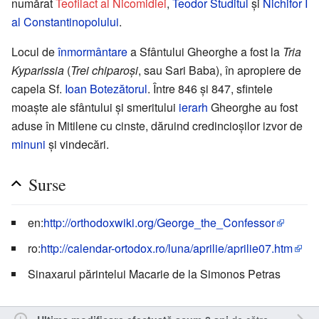
numărat
Teofilact al Nicomidiei
,
Teodor Studitul
și
Nichifor I
al Constantinopolului
.
Locul de
înmormântare
a Sfântului Gheorghe a fost la
Tria
Kyparissia
(
Trei chiparoși
, sau Sari Baba), în apropiere de
capela Sf.
Ioan Botezătorul
. Între 846 și 847, sfintele
moaște ale sfântului și smeritului
ierarh
Gheorghe au fost
aduse în Mitilene cu cinste, dăruind credincioșilor izvor de
minuni
și vindecări.
Surse
en:
http://orthodoxwiki.org/George_the_Confessor
ro:
http://calendar-ortodox.ro/luna/aprilie/aprilie07.htm
Sinaxarul părintelui Macarie de la Simonos Petras