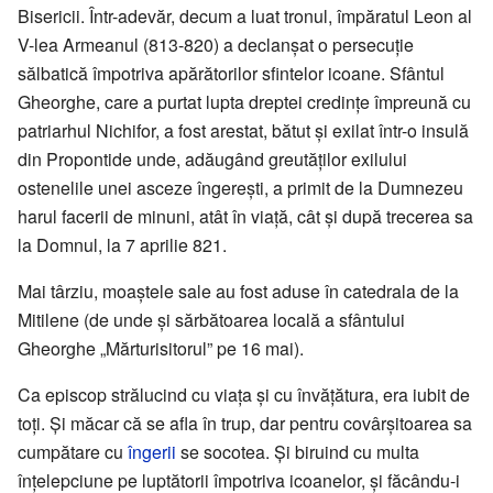
Bisericii. Într-adevăr, decum a luat tronul, împăratul Leon al
V-lea Armeanul (813-820) a declanșat o persecuție
sălbatică împotriva apărătorilor sfintelor icoane. Sfântul
Gheorghe, care a purtat lupta dreptei credințe împreună cu
patriarhul Nichifor, a fost arestat, bătut și exilat într-o insulă
din Propontide unde, adăugând greutăților exilului
ostenelile unei asceze îngerești, a primit de la Dumnezeu
harul facerii de minuni, atât în viață, cât și după trecerea sa
la Domnul, la 7 aprilie 821.
Mai târziu, moaștele sale au fost aduse în catedrala de la
Mitilene (de unde și sărbătoarea locală a sfântului
Gheorghe „Mărturisitorul” pe 16 mai).
Ca episcop strălucind cu viața și cu învățătura, era iubit de
toți. Și măcar că se afla în trup, dar pentru covârșitoarea sa
cumpătare cu
îngerii
se socotea. Și biruind cu multa
înțelepciune pe luptătorii împotriva icoanelor, și făcându-i