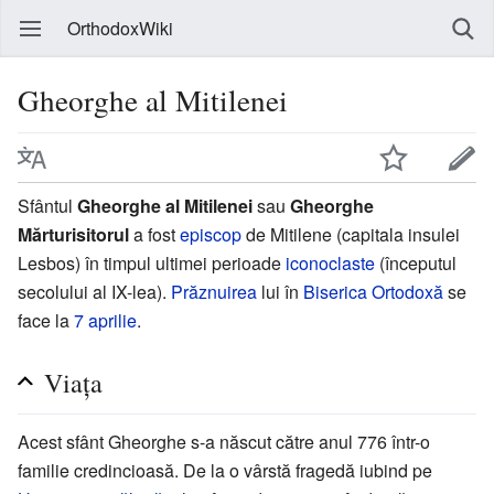
OrthodoxWiki
Gheorghe al Mitilenei
Sfântul
Gheorghe al Mitilenei
sau
Gheorghe
Mărturisitorul
a fost
episcop
de Mitilene (capitala insulei
Lesbos) în timpul ultimei perioade
iconoclaste
(începutul
secolului al IX-lea).
Prăznuirea
lui în
Biserica Ortodoxă
se
face la
7 aprilie
.
Viața
Acest sfânt Gheorghe s-a născut către anul 776 într-o
familie credincioasă. De la o vârstă fragedă iubind pe