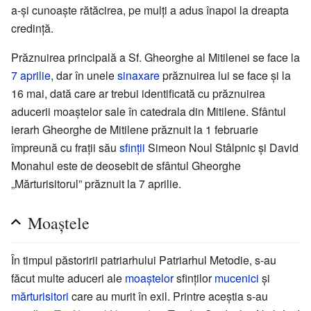
a-și cunoaște rătăcirea, pe mulți a adus înapoi la dreapta
credință.
Prăznuirea principală a Sf. Gheorghe al Mitilenei se face la
7 aprilie
, dar în unele
sinaxare
prăznuirea lui se face și la
16 mai, dată care ar trebui identificată cu prăznuirea
aducerii moaștelor sale în catedrala din Mitilene. Sfântul
ierarh Gheorghe de Mitilene prăznuit la 1 februarie
împreună cu frații său
sfinții
Simeon Noul Stâlpnic și David
Monahul este de deosebit de sfântul Gheorghe
„Mărturisitorul” prăznuit la 7 aprilie.
Moaștele
În timpul păstoririi patriarhului Patriarhul Metodie, s-au
făcut multe aduceri ale
moaștelor
sfinților
mucenici
și
mărturisitori
care au murit în exil. Printre aceștia s-au