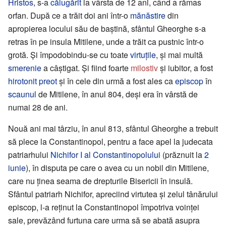
Hristos
, s-a
călugărit
la vârsta de 12 ani, când a rămas
orfan. După ce a trăit doi ani într-o
mănăstire
din
apropierea locului său de baștină, sfântul Gheorghe s-a
retras în pe insula Mitilene, unde a trăit ca pustnic într-o
grotă. Și împodobindu-se cu toate
virtuțile
, și mai multă
smerenie
a câștigat. Și fiind foarte
milostiv
și iubitor, a fost
hirotonit
preot
și în cele din urmă a fost ales ca
episcop
în
scaunul
de Mitilene, în anul 804, deși era în vârstă de
numai 28 de ani.
Nouă ani mai târziu, în anul 813, sfântul Gheorghe a trebuit
să plece la Constantinopol, pentru a face apel la judecata
patriarhului
Nichifor I al Constantinopolului
(prăznuit la
2
iunie
), în disputa pe care o avea cu un nobil din Mitilene,
care nu ținea seama de drepturile Bisericii în insulă.
Sfântul patriarh Nichifor, apreciind virtutea și zelul tânărului
episcop, l-a reținut la Constantinopol împotriva voinței
sale, prevăzând furtuna care urma să se abată asupra