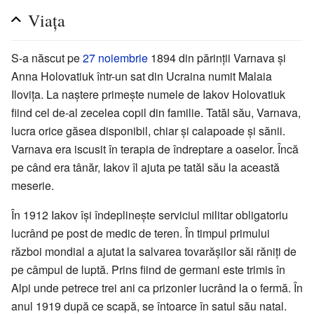
Viața
S-a născut pe
27 noiembrie
1894 din părinții Varnava și
Anna Holovatiuk într-un sat din Ucraina numit Malaia
Ilovița. La naștere primește numele de Iakov Holovatiuk
fiind cel de-al zecelea copil din familie. Tatăl său, Varnava,
lucra orice găsea disponibil, chiar și calapoade și sănii.
Varnava era iscusit în terapia de îndreptare a oaselor. Încă
pe când era tânăr, Iakov îl ajuta pe tatăl său la această
meserie.
În 1912 Iakov își îndeplinește serviciul militar obligatoriu
lucrând pe post de medic de teren. În timpul primului
război mondial a ajutat la salvarea tovarășilor săi răniți de
pe câmpul de luptă. Prins fiind de germani este trimis în
Alpi unde petrece trei ani ca prizonier lucrând la o fermă. În
anul 1919 după ce scapă, se întoarce în satul său natal.