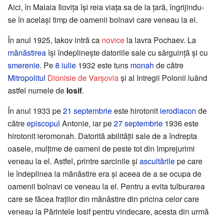
Aici, în Malaia Ilovița își reia viața sa de la țară, îngrijindu-
se în același timp de oamenii bolnavi care veneau la ei.
În anul 1925, Iakov intră ca
novice
la lavra Pochaev. La
mănăstirea
își îndeplinește datoriile sale cu sârguință și cu
smerenie
. Pe
8 iulie
1932 este tuns
monah
de către
Mitropolitul
Dionisie de Varșovia
și al întregii Polonii luând
astfel numele de
Iosif
.
În anul 1933 pe
21 septembrie
este hirotonit
ierodiacon
de
către
episcopul
Antonie, iar pe
27 septembrie
1936 este
hirotonit ieromonah. Datorită abilității sale de a îndrepta
oasele, mulțime de oameni de peste tot din împrejurimi
veneau la el. Astfel, printre sarcinile și
ascultările
pe care
le îndeplinea la mănăstire era și aceea de a se ocupa de
oamenii bolnavi ce veneau la el. Pentru a evita tulburarea
care se făcea fraților din mănăstire din pricina celor care
veneau la Părintele Iosif pentru vindecare, acesta din urmă