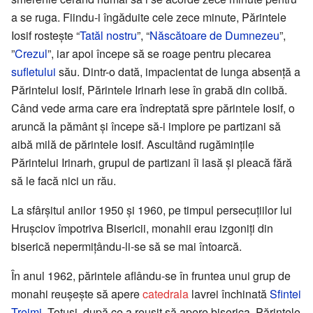
a se ruga. Fiindu-i îngăduite cele zece minute, Părintele
Iosif rostește “
Tatăl nostru
”, “
Născătoare de Dumnezeu
”,
”
Crezul
”, iar apoi începe să se roage pentru plecarea
sufletului
său. Dintr-o dată, impacientat de lunga absență a
Părintelui Iosif, Părintele Irinarh iese în grabă din colibă.
Când vede arma care era îndreptată spre părintele Iosif, o
aruncă la pământ și începe să-i implore pe partizani să
aibă milă de părintele Iosif. Ascultând rugămințile
Părintelui Irinarh, grupul de partizani îi lasă și pleacă fără
să le facă nici un rău.
La sfârșitul anilor 1950 și 1960, pe timpul persecuțiilor lui
Hrușciov împotriva Bisericii, monahii erau izgoniți din
biserică nepermițându-li-se să se mai întoarcă.
În anul 1962, părintele aflându-se în fruntea unui grup de
monahi reușește să apere
catedrala
lavrei închinată
Sfintei
Treimi
. Totuși, după ce a reușit să apere biserica, Părintele