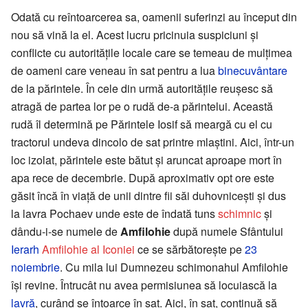
Odată cu reîntoarcerea sa, oamenii suferinzi au început din
nou să vină la el. Acest lucru pricinuia suspiciuni și
conflicte cu autoritățile locale care se temeau de mulțimea
de oameni care veneau în sat pentru a lua
binecuvântare
de la părintele. În cele din urmă autoritățile reușesc să
atragă de partea lor pe o rudă de-a părintelui. Această
rudă îl determină pe Părintele Iosif să meargă cu el cu
tractorul undeva dincolo de sat printre mlaștini. Aici, într-un
loc izolat, părintele este bătut și aruncat aproape mort în
apa rece de decembrie. După aproximativ opt ore este
găsit încă în viață de unii dintre fii săi duhovnicești și dus
la lavra Pochaev unde este de îndată tuns
schimnic
și
dându-i-se numele de
Amfilohie
după numele Sfântului
Ierarh
Amfilohie al Iconiei
ce se sărbătorește pe
23
noiembrie
. Cu mila lui Dumnezeu schimonahul Amfilohie
își revine. Întrucât nu avea permisiunea să locuiască la
lavră
, curând se întoarce în sat. Aici, în sat, continuă să