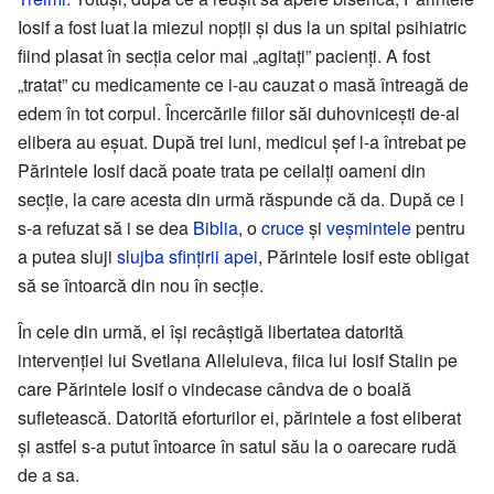
Iosif a fost luat la miezul nopții și dus la un spital psihiatric
fiind plasat în secția celor mai „agitați” pacienți. A fost
„tratat” cu medicamente ce i-au cauzat o masă întreagă de
edem în tot corpul. Încercările fiilor săi duhovnicești de-al
elibera au eșuat. După trei luni, medicul șef l-a întrebat pe
Părintele Iosif dacă poate trata pe ceilalți oameni din
secție, la care acesta din urmă răspunde că da. După ce i
s-a refuzat să i se dea
Biblia
, o
cruce
și
veșmintele
pentru
a putea sluji
slujba sfințirii apei
, Părintele Iosif este obligat
să se întoarcă din nou în secție.
În cele din urmă, el își recâștigă libertatea datorită
intervenției lui Svetlana Alleluieva, fiica lui Iosif Stalin pe
care Părintele Iosif o vindecase cândva de o boală
sufletească. Datorită eforturilor ei, părintele a fost eliberat
și astfel s-a putut întoarce în satul său la o oarecare rudă
de a sa.