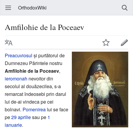
OrthodoxWiki
Amfilohie de la Poceaev
Preacuviosul
și purtătorul de
Dumnezeu Părintele nostru
Amfilohie de la Poceaev
,
ieromonah
nevoitor din
secolul al douăzecilea, s-a
remarcat îndeosebi prin darul
lui de-ai vindeca pe cei
bolnavi.
Pomenirea
lui se face
pe
29 aprilie
sau pe
1
ianuarie
.