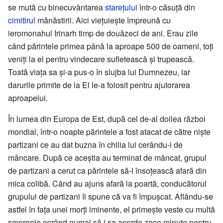
se mută cu binecuvântarea
starețului
într-o căsuță din
cimitirul
mănăstirii. Aici viețuiește împreună cu
ieromonahul Irinarh timp de douăzeci de ani. Erau zile
când părintele primea până la aproape 500 de oameni, toți
veniți la el pentru vindecare sufletească și trupească.
Toată viața sa și-a pus-o în slujba lui Dumnezeu, iar
darurile primite de la El le-a folosit pentru ajutorarea
aproapelui.
În lumea din Europa de Est, după cel de-al doilea război
mondial, într-o noapte părintele a fost atacat de către niște
partizani ce au dat buzna în chilia lui cerându-i de
mâncare. După ce aceștia au terminat de mâncat, grupul
de partizani a cerut ca părintele să-i însoțească afară din
mica colibă. Când au ajuns afară la poartă, conducătorul
grupului de partizani îi spune că va fi împușcat. Aflându-se
astfel în fața unei morți iminente, el primește veste cu multă
smerenie cerând numai să i se acorde zece minute pentru