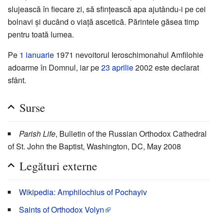
slujească în fiecare zi, să sfințească apa ajutându-i pe cei
bolnavi și ducând o viață ascetică. Părintele găsea timp
pentru toată lumea.
Pe
1 ianuarie
1971 nevoitorul Ieroschimonahul Amfilohie
adoarme în Domnul, iar pe
23 aprilie
2002 este declarat
sfânt.
Surse
Parish Life
, Bulletin of the Russian Orthodox Cathedral
of St. John the Baptist, Washington, DC, May 2008
Legături externe
Wikipedia: Amphilochius of Pochayiv
Saints of Orthodox Volyn