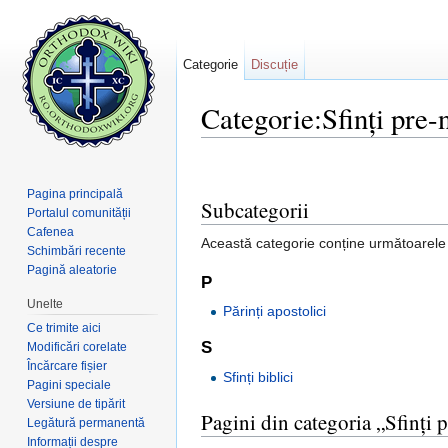
Categorie
Discuție
Categorie:Sfinți pre-
Salt la:
navigare
,
căutare
Pagina principală
Subcategorii
Portalul comunității
Cafenea
Această categorie conține următoarele 2
Schimbări recente
Pagină aleatorie
P
Unelte
Părinți apostolici
Ce trimite aici
S
Modificări corelate
Încărcare fișier
Sfinți biblici
Pagini speciale
Versiune de tipărit
Pagini din categoria „Sfinți 
Legătură permanentă
Informații despre