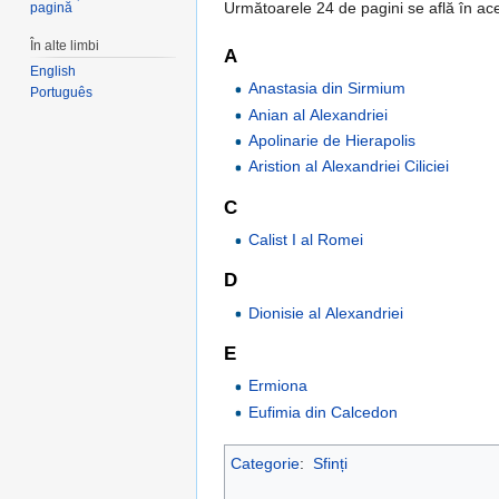
Următoarele 24 de pagini se află în ace
pagină
În alte limbi
A
English
Anastasia din Sirmium
Português
Anian al Alexandriei
Apolinarie de Hierapolis
Aristion al Alexandriei Ciliciei
C
Calist I al Romei
D
Dionisie al Alexandriei
E
Ermiona
Eufimia din Calcedon
Categorie
:
Sfinți